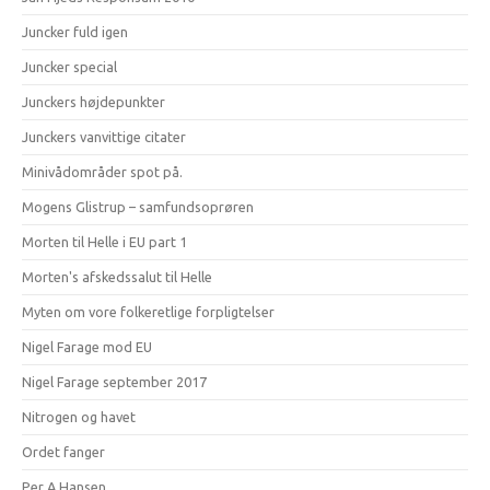
Juncker fuld igen
Juncker special
Junckers højdepunkter
Junckers vanvittige citater
Minivådområder spot på.
Mogens Glistrup – samfundsoprøren
Morten til Helle i EU part 1
Morten's afskedssalut til Helle
Myten om vore folkeretlige forpligtelser
Nigel Farage mod EU
Nigel Farage september 2017
Nitrogen og havet
Ordet fanger
Per A Hansen