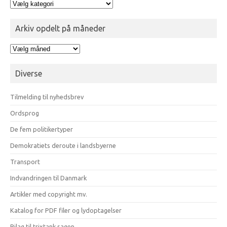
Kategorier
for
blogindlæg
Arkiv opdelt på måneder
Arkiv
opdelt
på
Diverse
måneder
Tilmelding til nyhedsbrev
Ordsprog
De fem politikertyper
Demokratiets deroute i landsbyerne
Transport
Indvandringen til Danmark
Artikler med copyright mv.
Katalog for PDF filer og lydoptagelser
Bilag til trixtank sagen