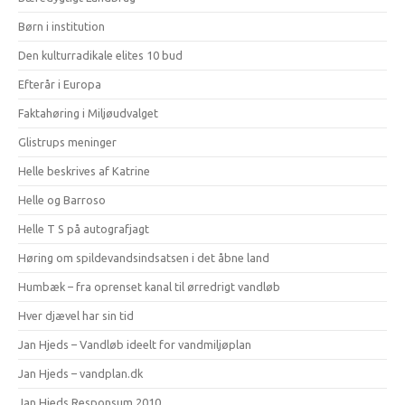
Børn i institution
Den kulturradikale elites 10 bud
Efterår i Europa
Faktahøring i Miljøudvalget
Glistrups meninger
Helle beskrives af Katrine
Helle og Barroso
Helle T S på autografjagt
Høring om spildevandsindsatsen i det åbne land
Humbæk – fra oprenset kanal til ørredrigt vandløb
Hver djævel har sin tid
Jan Hjeds – Vandløb ideelt for vandmiljøplan
Jan Hjeds – vandplan.dk
Jan Hjeds Responsum 2010