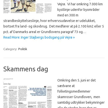
Vejrø. Vi har omkring 7.000 km
kystlinje udenfor byområder
med en 300 m
strandbeskyttelseslinje, hvor erhvervsudøvelse er udelukket,
bortset fra land- og skovbrug. Det medfører at på 2.100 km2 eller 5
pct. af Danmarks areal er Grundlovens paragraf 73 og…
Read More: Inger Støjbergs bodsgang på Vejrø »
Category:
Politik
Skammens dag
Omkring den 5. juni er det
sædvane at
folketingsmedlemmer
skamroser Grundloven, men
samtidig udtrykker bekymringer