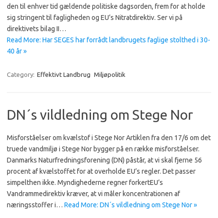
den til enhver tid gældende politiske dagsorden, frem for at holde
sig stringent til fagligheden og EU’s Nitratdirektiv. Ser vi på
direktivets bilag II…
Read More: Har SEGES har forrådt landbrugets faglige stolthed i 30-
40 år »
Category:
Effektivt Landbrug
Miljøpolitik
DN´s vildledning om Stege Nor
Misforståelser om kvælstof i Stege Nor Artiklen fra den 17/6 om det
truede vandmiljø i Stege Nor bygger på en række misforståelser.
Danmarks Naturfredningsforening (DN) påstår, at vi skal fjerne 56
procent af kvælstoffet for at overholde EU’s regler. Det passer
simpelthen ikke. Myndighederne regner forkertEU’s
Vandrammedirektiv kræver, at vi måler koncentrationen af
næringsstoffer i…
Read More: DN´s vildledning om Stege Nor »