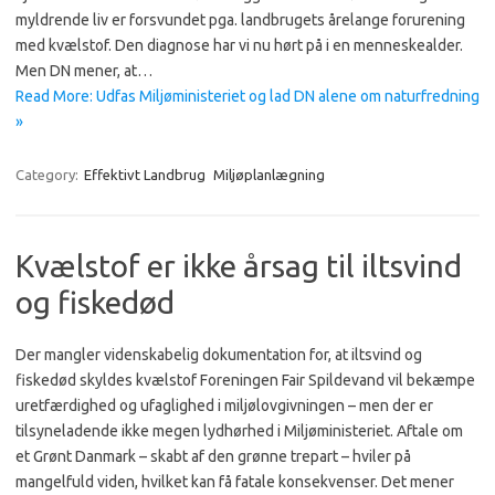
myldrende liv er forsvundet pga. landbrugets årelange forurening
med kvælstof. Den diagnose har vi nu hørt på i en menneskealder.
Men DN mener, at…
Read More: Udfas Miljøministeriet og lad DN alene om naturfredning
»
Category:
Effektivt Landbrug
Miljøplanlægning
Kvælstof er ikke årsag til iltsvind
og fiskedød
Der mangler videnskabelig dokumentation for, at iltsvind og
fiskedød skyldes kvælstof Foreningen Fair Spildevand vil bekæmpe
uretfærdighed og ufaglighed i miljølovgivningen – men der er
tilsyneladende ikke megen lydhørhed i Miljøministeriet. Aftale om
et Grønt Danmark – skabt af den grønne trepart – hviler på
mangelfuld viden, hvilket kan få fatale konsekvenser. Det mener