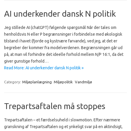
AI underkender dansk N politik
Jeg stillede AI (chatGPT) følgende spørgsmål Når der tales om
henholdsvis N eller P begrænsninger i forbindelse med økologisk
tilstand i havet (fjorde og kystnære farvande), ved jeg, at det er
begreber der kommer fra modelverdenen. Begrænsningen går ud
på, at man vil forhindre det ideelle forhold mellem N/P 16:1, da det
giver gunstige forhold…
Read More: AI underkender dansk N politik »
Category:
Miljøplanlægning
Miljøpolitik
Vandmiljø
Trepartsaftalen må stoppes
Trepartsaftalen – et færdselsuheld i slowmotion. Efter nærmere
granskning af Trepartsaftalen og et ynkeligt svar på en aktindsigt,