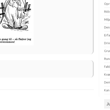
Opr
Ritt
Milj
Den
Erf
Dri
Gru
Run
Fak
Kvæ
Dem
Kan 
Ju