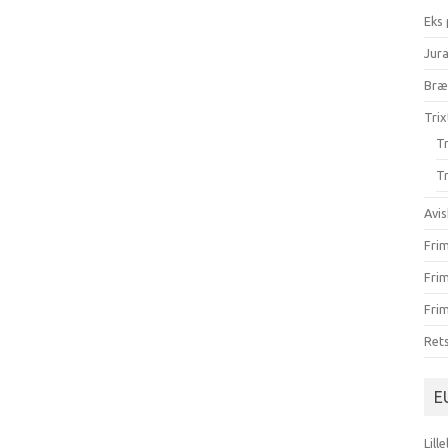
Eks
Jur
Br
Trix
Tr
Tr
Avis
Fri
Fri
Frim
Ret
E
Lill