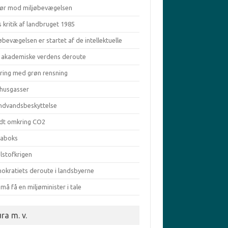
ør mod miljøbevægelsen
s kritik af landbruget 1985
øbevægelsen er startet af de intellektuelle
 akademiske verdens deroute
aring med grøn rensning
vhusgasser
ndvandsbeskyttelse
dt omkring CO2
taboks
lstofkrigen
okratiets deroute i landsbyerne
må få en miljøminister i tale
ra m. v.