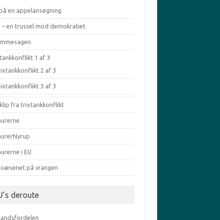
 på en appelansøgning
a – en trussel mod demokratiet
æmmesagen
tankkonflikt 1 af 3
ixtankkonflikt 2 af 3
ixtankkonflikt 3 af 3
klip fra trixtankkonflikt
murerne
murerNyrup
urerne i EU
svæsenet på vrangen
U’s deroute
elandsfordelen