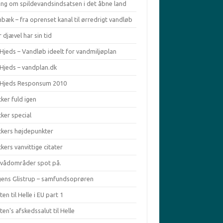
ing om spildevandsindsatsen i det åbne land
bæk – fra oprenset kanal til ørredrigt vandløb
 djævel har sin tid
Hjeds – Vandløb ideelt for vandmiljøplan
 Hjeds – vandplan.dk
 Hjeds Responsum 2010
ker fuld igen
ker special
ckers højdepunkter
kers vanvittige citater
ivådområder spot på.
ens Glistrup – samfundsoprøren
en til Helle i EU part 1
en's afskedssalut til Helle