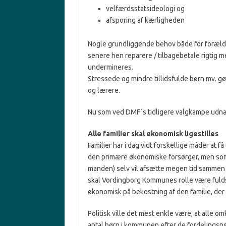
velfærdsstatsideologi og
afsporing af kærligheden
Nogle grundliggende behov både for forældr
senere hen reparere / tilbagebetale rigtig m
undermineres.
Stressede og mindre tillidsfulde børn mv. gø
og lærere.
Nu som ved DMF´s tidligere valgkampe udnævne
Alle familier skal økonomisk ligestilles
Familier har i dag vidt forskellige måder at 
den primære økonomiske forsørger, men som 
manden) selv vil afsætte megen tid sammen m
skal Vordingborg Kommunes rolle være fuldst
økonomisk på bekostning af den familie, der 
Politisk ville det mest enkle være, at alle o
antal børn i kommunen efter de fordelingsnøg