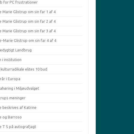
b for PC frustrationer
 Marie Glistrup om sin far 1 af 4
 Marie Glistrup om sin far 2 af 4
 Marie Glistrup om sin far 3 af 4
-Marie Glistrup om sin far 4 af 4
edygtigt Landbrug
 i institution
kulturradikale elites 10 bud
rår i Europa
ahøring i Miljøudvalget
strups meninger
e beskrives af Katrine
le og Barroso
e T S på autografjagt