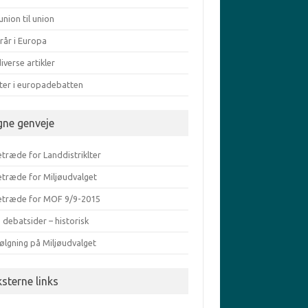
union til union
rår i Europa
iverse artikler
ater i europadebatten
gne genveje
træde for Landdistriklter
etræde for Miljøudvalget
etræde for MOF 9/9-2015
 debatsider – historisk
ølgning på Miljøudvalget
ksterne links