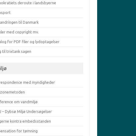
okratiets deroute i landsbyerne
nsport
vandringen til Danmark
kler med copyright mv.
log for PDF filer og lydoptagelser
g til trixtank sagen
iljø
respondence med myndigheder
zonemetoden
ference om vandmiljø
 – Dybsø Miljø Undersøgelser
gerne kontra embedsstanden
pensation for tømning