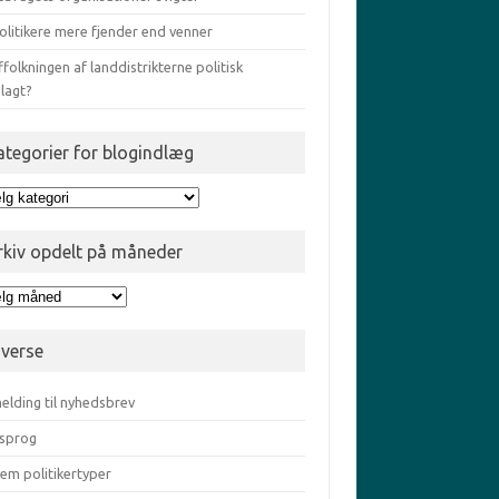
olitikere mere fjender end venner
ffolkningen af landdistrikterne politisk
lagt?
ategorier for blogindlæg
egorier
gindlæg
rkiv opdelt på måneder
iv
elt
iverse
eder
elding til nyhedsbrev
sprog
em politikertyper