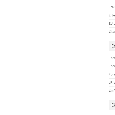
Fra 
Efte
EU d
Cit
E
Fore
For
For
JR´s
Opf
E