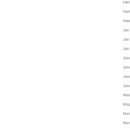
Hør
Hum
Hver
Jan 
Jan
Jan
Junc
Junc
Jun
Junc
Min
Mog
Mort
Mort