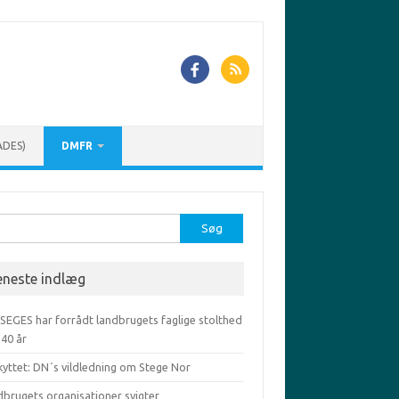
ADES)
DMFR
r:
eneste indlæg
 SEGES har forrådt landbrugets faglige stolthed
-40 år
kyttet: DN´s vildledning om Stege Nor
dbrugets organisationer svigter