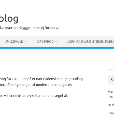
 blog
 skal man land bygge – men ej fordærve.
SPILDEVAND
ORDSPROG
JØRN RASMUSSEN (SIDEN FORL
Søg
efte
 bog fra 2013, der på et naturvidenskabeligt grundlag
S
er, når betydningen af moderrollen nedgøres.
Har
n vi har udviklet en kultur,der er præget af:
i 30
Bes
Lan