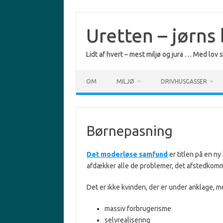
Skip
to
content
Uretten – jørns
Lidt af hvert – mest miljø og jura … Med lov
OM
MILJØ
DRIVHUSGASSER
Børnepasning
Det moderløse samfund
er titlen på en ny
afdækker alle de problemer, det afstedkomm
Det er ikke kvinden, der er under anklage, me
massiv forbrugerisme
selvrealisering