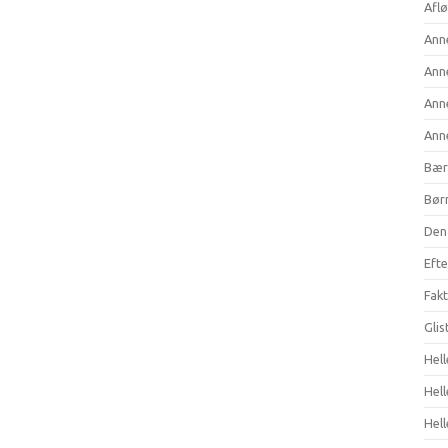
Aflø
Anne
Anne
Anne
Anne
Bær
Børn
Den 
Efte
Fakt
Gli
Hell
Hel
Hell