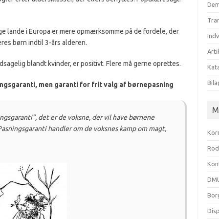
Dem
Tra
rige lande i Europa er mere opmærksomme på de fordele, der
Ind
es børn indtil 3-års alderen.
Arti
gelig blandt kvinder, er positivt. Flere må gerne oprettes.
Kata
Bila
gsgaranti, men garanti for frit valg af børnepasning
M
ngsgaranti”, det er de voksne, der vil have børnene
et. Pasningsgaranti handler om de voksnes kamp om magt,
Kor
Rod
Kon
DMU
Bor
Dis