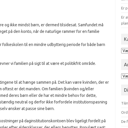
Er p
Er a
plan
e og ikke mindst børn, er dermed tilsidesat. Samfundet må
eget på den konto, når de naturlige rammer for en familie
K
r folkeskolen til en mindre udbytterig periode for både børn
Kat
for
blo
r vi familien på sigt til at være et politikfrit område.
A
Ark
opd
få tingene til at hænge sammen på. Det kan være kvinden, der er
på
oftest er det manden. Om familien (kvinden og/eller
D
mån
ed deres børn eller de har et mindre behov for dette,
ændig neutral og derfor ikke forfordele institutionspasning
Tilm
selv ønsker at passe sine børn.
Ord
mkostninger på daginstitutionskontoen blev ligeligt fordelt på
De f
ler efter aldersklasser, der ellers benyttes. Populært sagt: