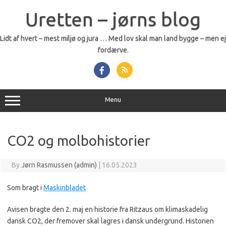
Skip
to
Uretten – jørns blog
content
Lidt af hvert – mest miljø og jura … Med lov skal man land bygge – men ej
fordærve.
Menu
CO2 og molbohistorier
By
Jørn Rasmussen (admin)
|
16.05.2023
Som bragt i
Maskinbladet
Avisen bragte den 2. maj en historie fra Ritzaus om klimaskadelig
dansk CO2, der fremover skal lagres i dansk undergrund. Historien