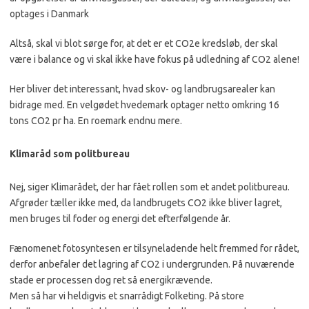
optages i Danmark
Altså, skal vi blot sørge for, at det er et CO2e kredsløb, der skal
være i balance og vi skal ikke have fokus på udledning af CO2 alene!
Her bliver det interessant, hvad skov- og landbrugsarealer kan
bidrage med. En velgødet hvedemark optager netto omkring 16
tons CO2 pr ha. En roemark endnu mere.
Klimaråd som politbureau
Nej, siger Klimarådet, der har fået rollen som et andet politbureau.
Afgrøder tæller ikke med, da landbrugets CO2 ikke bliver lagret,
men bruges til foder og energi det efterfølgende år.
Fænomenet fotosyntesen er tilsyneladende helt fremmed for rådet,
derfor anbefaler det lagring af CO2 i undergrunden. På nuværende
stade er processen dog ret så energikrævende.
Men så har vi heldigvis et snarrådigt Folketing. På store