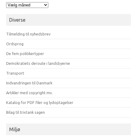
Arkiv
opdelt
på
Diverse
måneder
Tilmelding til nyhedsbrev
Ordsprog
De fem politikertyper
Demokratiets deroute i landsbyerne
Transport
Indvandringen til Danmark
Artikler med copyright mv.
Katalog for PDF filer og lydoptagelser
Bilag til trixtank sagen
Miljø