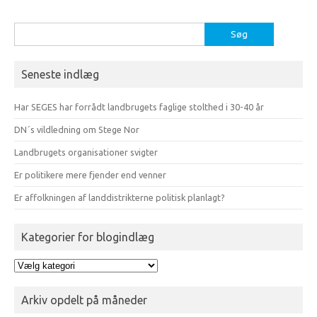
Søg
efter:
Seneste indlæg
Har SEGES har forrådt landbrugets faglige stolthed i 30-40 år
DN´s vildledning om Stege Nor
Landbrugets organisationer svigter
Er politikere mere fjender end venner
Er affolkningen af landdistrikterne politisk planlagt?
Kategorier for blogindlæg
Kategorier
for
blogindlæg
Arkiv opdelt på måneder