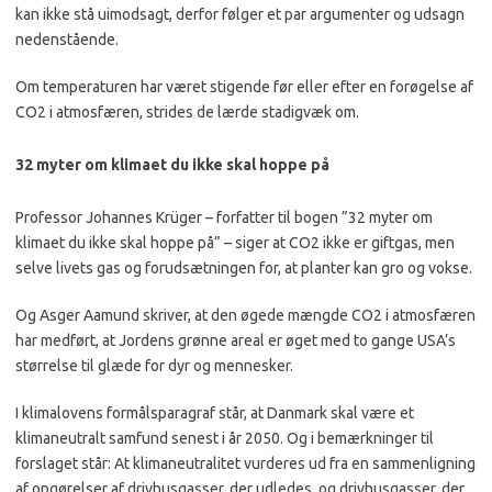
kan ikke stå uimodsagt, derfor følger et par argumenter og udsagn
nedenstående.
Om temperaturen har været stigende før eller efter en forøgelse af
CO2 i atmosfæren, strides de lærde stadigvæk om.
32 myter om klimaet du ikke skal hoppe på
Professor Johannes Krüger – forfatter til bogen ”32 myter om
klimaet du ikke skal hoppe på” – siger at CO2 ikke er giftgas, men
selve livets gas og forudsætningen for, at planter kan gro og vokse.
Og Asger Aamund skriver, at den øgede mængde CO2 i atmosfæren
har medført, at Jordens grønne areal er øget med to gange USA’s
størrelse til glæde for dyr og mennesker.
I klimalovens formålsparagraf står, at Danmark skal være et
klimaneutralt samfund senest i år 2050. Og i bemærkninger til
forslaget står: At klimaneutralitet vurderes ud fra en sammenligning
af opgørelser af drivhusgasser, der udledes, og drivhusgasser, der