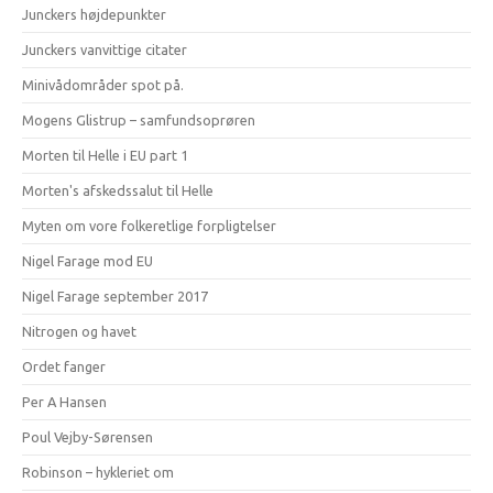
Junckers højdepunkter
Junckers vanvittige citater
Minivådområder spot på.
Mogens Glistrup – samfundsoprøren
Morten til Helle i EU part 1
Morten's afskedssalut til Helle
Myten om vore folkeretlige forpligtelser
Nigel Farage mod EU
Nigel Farage september 2017
Nitrogen og havet
Ordet fanger
Per A Hansen
Poul Vejby-Sørensen
Robinson – hykleriet om