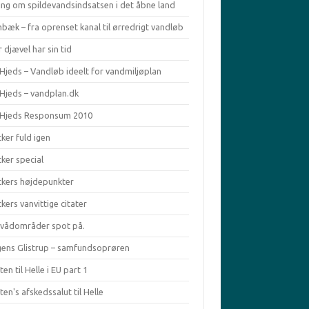
ing om spildevandsindsatsen i det åbne land
bæk – fra oprenset kanal til ørredrigt vandløb
 djævel har sin tid
Hjeds – Vandløb ideelt for vandmiljøplan
 Hjeds – vandplan.dk
 Hjeds Responsum 2010
ker fuld igen
ker special
ckers højdepunkter
kers vanvittige citater
ivådområder spot på.
ens Glistrup – samfundsoprøren
en til Helle i EU part 1
en's afskedssalut til Helle