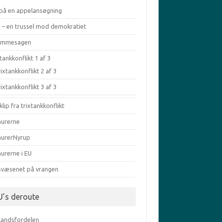
 på en appelansøgning
a – en trussel mod demokratiet
æmmesagen
tankkonflikt 1 af 3
ixtankkonflikt 2 af 3
ixtankkonflikt 3 af 3
klip fra trixtankkonflikt
murerne
murerNyrup
urerne i EU
svæsenet på vrangen
U’s deroute
elandsfordelen