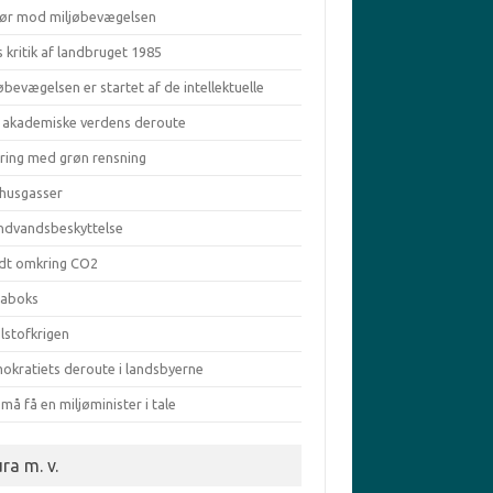
ør mod miljøbevægelsen
s kritik af landbruget 1985
øbevægelsen er startet af de intellektuelle
 akademiske verdens deroute
aring med grøn rensning
vhusgasser
ndvandsbeskyttelse
dt omkring CO2
taboks
lstofkrigen
okratiets deroute i landsbyerne
må få en miljøminister i tale
ra m. v.