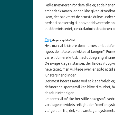
Fællesnævneren for dem alle er, at de har e
embedseksamen, er det ikke givet, at vedk
Dem, der har været de største dukse under s
bedst tilpasser sig til enhver tid værende pol
Justitsministeriet, centraladministrationen
Top
Klager – spild af tid
Hvis man vil kritisere dommernes embedsføre
rigets domstole beskikkes af kongen”. Formel
være lidt mere kritisk med udpegning af sine
De øvrige klageinstanser, der findes i lovgi
hele taget, man vil klage over, er spild at tid
juristers handlinger.
Det mest interessante ved et klageforløb er,
definerede spørgsmål kan blive tilmudret, hvi
absolut intet siger.
Læseren vil måske her stille spørgsmål vedr. 
varetage individets rettigheder fremfor sy
vælge dem fra, del, kun varetager systemets 