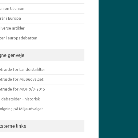
union til union
rår i Europa
iverse artikler
ater i europadebatten
gne genveje
træde for Landdistriklter
etræde for Miljøudvalget
etræde for MOF 9/9-2015
 debatsider – historisk
ølgning på Miljøudvalget
ksterne links