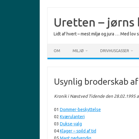
Skip
to
content
Uretten – jørns
Lidt af hvert – mest miljø og jura … Med lov
OM
MILJØ
DRIVHUSGASSER
Usynlig broderskab af 
Kronik i Næstved Tidende den 28.02.1995 af
01
Dommer-beskyttelse
02
Kværulanteri
03
Dukse-valg
04
Klager – spild af tid
05
Magt nødvendig