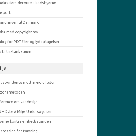
okratiets deroute i landsbyerne
nsport
vandringen til Danmark
kler med copyright mv.
log for PDF filer og lydoptagelser
g til trixtank sagen
iljø
respondence med myndigheder
zonemetoden
ference om vandmiljø
 – Dybsø Miljø Undersøgelser
gerne kontra embedsstanden
pensation for tømning