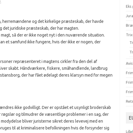
.
Eks
Jur
en, herremændene og det kirkelige præsteskab, der havde
Br
og det juridiske præsteskab, der har magten.
 magt, så der er ikke noget nyt i den nuværende situation.
Trix
 kan et samfund ikke fungere, hvis der ikke er nogen, der
Tr
Tr
personer repræsenteret i magtens cirkler fra den del af
Avis
iver skabt. Håndværkere, fiskere, småhandlende, landbrug
Fri
istiansborg, der har fået ødelagt deres klarsyn med for megen
Fri
Frim
Ret
dres ikke godvilligt. Der er opstået et usynligt broderskab
er røgslør og tilmudrer de væsentlige problemer i en sag, der
E
I modydelse bliver juristerne sikret deres levevej med en
ruges til at kriminalisere befolkningen hvis de forsynder sig
Lill