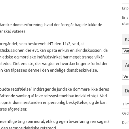
Er p
Er a
plan
 danske dommerforening, hvad der foregår bag de lukkede
er skal voteres.
K
foregår det, som beskrevet i NT den 11/2, ved, at
Diskussionen der evt. kan opstå er kun en skindiskussion, da
Kat
for
n etiske og moralske indfaldsvinkel har meget trange vilkår,
blo
ledes. Det eneste, der vægter er hvordan tingene forholder
A
en kan tilpasses denne i den endelige domsbeskrivelse.
Ark
opd
på
rbudte retsfølelse” inddrager de juridiske dommere ikke deres
D
mån
ttende samling af love retssystemet har indviklet sig i. Ved
n opnår dommerstanden en personlig beskyttelse, og de kan
Tilm
deres afgørelser.
Ord
æsentlige ting som moral, etik og egen livserfaring i en sag må
De f
 den retspositivistiske retsteori.