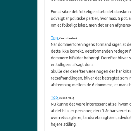
For at sikre det folkelige islæt i det dans
udvalgt af politiske partier, hvor max. 5 pct
om et folkeligt islæt, men det er en afgræn
Top
Kværulanteri
Når dommerforeningens formand siger, at det
dette ikke korrekt. Retsformanden redegør f
dommere bifalder behørigt. Derefter bliver sa
en tidligere afsagt dom.
Skulle der derefter være nogen der har kritis
retsafhandlingen, bliver det betragtet som ir
afstemning mellem de 6 dommere, er man i hve
Top
Dukse-valg
Nu kunne det være interessant at se, hvem d
at det bl.a. er personer, der i 3 år har været
overretssagfører, landsretssagfører, advokat
højere stilling.