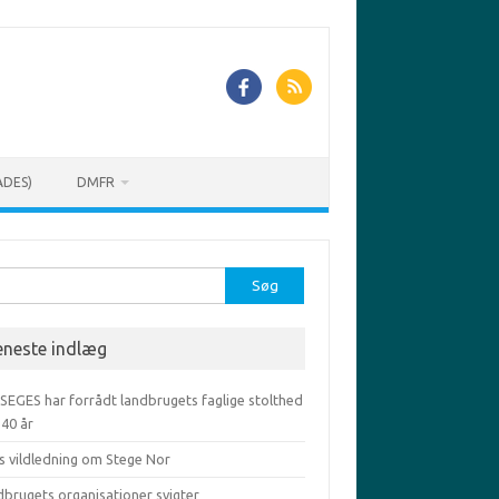
ADES)
DMFR
r:
eneste indlæg
 SEGES har forrådt landbrugets faglige stolthed
-40 år
s vildledning om Stege Nor
dbrugets organisationer svigter