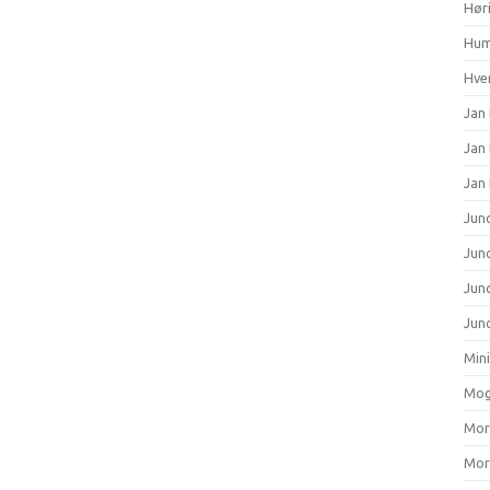
Hør
Hum
Hver
Jan 
Jan
Jan
Junc
Junc
Jun
Junc
Min
Mog
Mort
Mort