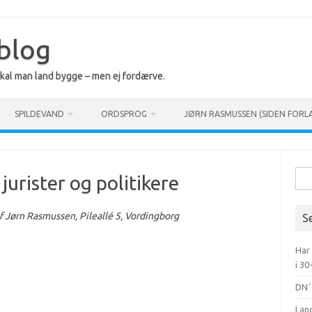
 blog
 skal man land bygge – men ej fordærve.
SPILDEVAND
ORDSPROG
JØRN RASMUSSEN (SIDEN FORL
Søg
jurister og politikere
efte
 Jørn Rasmussen, Pileallé 5, Vordingborg
S
Har
i 30
DN´
Lan