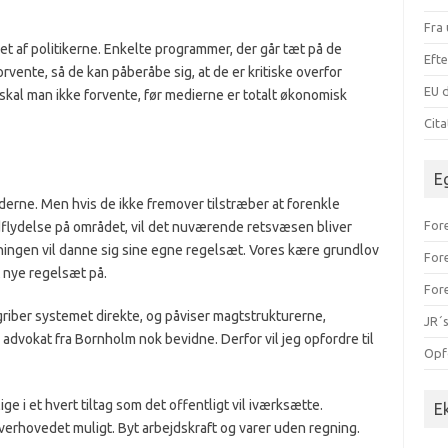
Fra 
et af politikerne. Enkelte programmer, der går tæt på de
Efte
ente, så de kan påberåbe sig, at de er kritiske overfor
EU d
kal man ikke forvente, før medierne er totalt økonomisk
Cit
E
oderne. Men hvis de ikke fremover tilstræber at forenkle
Fore
dflydelse på området, vil det nuværende retsvæsen bliver
ingen vil danne sig sine egne regelsæt. Vores kære grundlov
For
 nye regelsæt på.
For
riber systemet direkte, og påviser magtstrukturerne,
JR´s
 advokat fra Bornholm nok bevidne. Derfor vil jeg opfordre til
Opf
e i et hvert tiltag som det offentligt vil iværksætte.
E
overhovedet muligt. Byt arbejdskraft og varer uden regning.