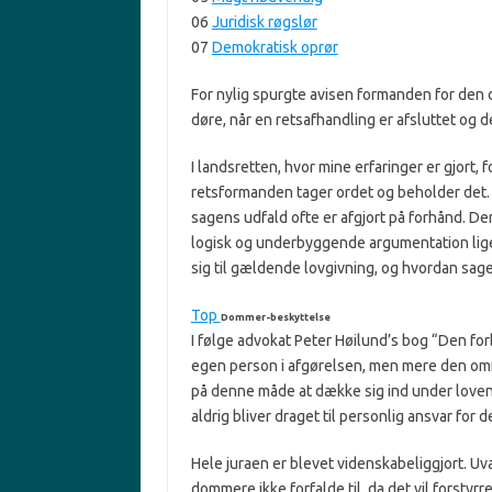
06
Juridisk røgslør
07
Demokratisk oprør
For nylig spurgte avisen formanden for den
døre, når en retsafhandling er afsluttet og d
I landsretten, hvor mine erfaringer er gjort, 
retsformanden tager ordet og beholder det. 
sagens udfald ofte er afgjort på forhånd. De
logisk og underbyggende argumentation lige
sig til gældende lovgivning, og hvordan sag
Top
Dommer-beskyttelse
I følge advokat Peter Høilund’s bog “Den fo
egen person i afgørelsen, men mere den omfa
på denne måde at dække sig ind under love
aldrig bliver draget til personlig ansvar for 
Hele juraen er blevet videnskabeliggjort. Uv
dommere ikke forfalde til, da det vil forstyrre