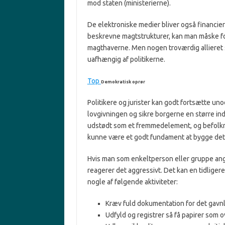
mod staten (ministerierne).
De elektroniske medier bliver også financier
beskrevne magtstrukturer, kan man måske forv
magthaverne. Men nogen troværdig allieret s
uafhængig af politikerne.
Top
Demokratisk oprør
Politikere og jurister kan godt fortsætte un
lovgivningen og sikre borgerne en større in
udstødt som et fremmedelement, og befolkn
kunne være et godt fundament at bygge det
Hvis man som enkeltperson eller gruppe ang
reagerer det aggressivt. Det kan en tidligere
nogle af følgende aktiviteter:
Kræv fuld dokumentation for det gavnlig
Udfyld og registrer så få papirer som 