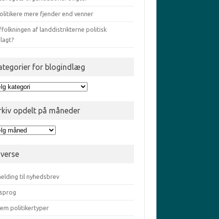
olitikere mere fjender end venner
ffolkningen af landdistrikterne politisk
lagt?
ategorier for blogindlæg
egorier
gindlæg
rkiv opdelt på måneder
iv
elt
iverse
eder
elding til nyhedsbrev
sprog
em politikertyper