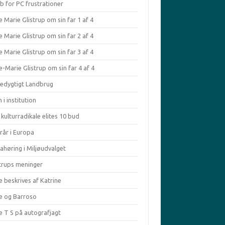
b for PC frustrationer
 Marie Glistrup om sin far 1 af 4
 Marie Glistrup om sin far 2 af 4
 Marie Glistrup om sin far 3 af 4
-Marie Glistrup om sin far 4 af 4
edygtigt Landbrug
 i institution
kulturradikale elites 10 bud
rår i Europa
ahøring i Miljøudvalget
strups meninger
e beskrives af Katrine
le og Barroso
e T S på autografjagt