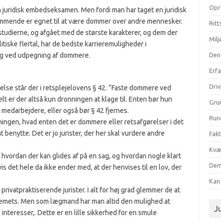
Opr
n juridisk embedseksamen. Men fordi man har taget en juridisk
ommende er egnet til at være dommer over andre mennesker.
Ritt
tudierne, og afgået med de største karakterer, og dem der
Milj
itiske flertal, har de bedste karrieremuligheder i
 og ved udpegning af dommere.
Den
Erf
Dri
lse står der i retsplejelovens § 42. “Faste dommere ved
t er der altså kun dronningen at klage til. Enten bør hun
Gru
 medarbejdere, eller også bør § 42 fjernes.
Run
vningen, hvad enten det er dommere eller retsafgørelser i det
 at benytte. Det er jo jurister, der her skal vurdere andre
Fak
Kvæ
 hvordan der kan glides af på en sag, og hvordan nogle klart
Dem
s det hele da ikke ender med, at der henvises til en lov, der
Kan 
privatpraktiserende jurister. I alt for høj grad glemmer de at
stemets. Men som lægmand har man altid den mulighed at
Ju
interesser,. Dette er en lille sikkerhed for en smule