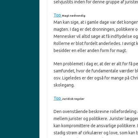
selvjustits inden for denne gruppe af jurister
Top
Magt nødvendig
Man kan sige, at i gamle dage var det kong
magten. I dag er det dronningen, politikere 
Mennesker vil altid søge at få indflydelse og
Rollerne er blot fordelt anderledes. I øvrigt
besidder en eller anden form for magt.
Men problemet i dag er, at der er alt for få 
samfundet, hvor de fundamentale værdier bl
osv. Ligeledes er der også for mange på Chr
skolegang.
Top
Juridisk røgslør
Den ovenstående beskrevne rollefordeling æn
mellem jurister og politikere. Jurister lægg
kan kompromittere de ansvarlige politikere. 
stadig strøm af cirkulærer og love, som kan b