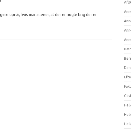
k.
Aflø
Anne
gøre oprør, hvis man mener, at der er nogle ting der er
Anne
Anne
Anne
Bær
Børn
Den 
Efte
Fakt
Gli
Hell
Hel
Hell