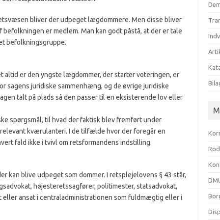
Dem
ke retsvæsen bliver der udpeget lægdommere. Men disse bliver
Tra
. af befolkningen er medlem. Man kan godt påstå, at der er tale
Ind
set befolkningsgruppe.
Arti
Kata
 altid er den yngste lægdommer, der starter voteringen, er
Bila
or sagens juridiske sammenhæng, og de øvrige juridiske
gen talt på plads så den passer til en eksisterende lov eller
M
ke spørgsmål, til hvad der faktisk blev fremført under
relevant kværulanteri. I de tilfælde hvor der foregår en
Kor
rt fald ikke i tvivl om retsformandens indstilling.
Rod
Kon
er kan blive udpeget som dommer. I retsplejelovens § 43 står,
DMU
 rigsadvokat, højesteretssagfører, politimester, statsadvokat,
Bor
 eller ansat i centraladministrationen som fuldmægtig eller i
Dis