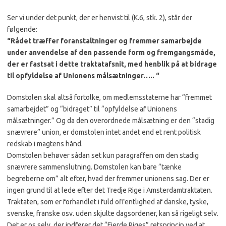
Ser vi under det punkt, der er henvist til (K.6, stk. 2), står der
følgende:
“Rådet træffer foranstaltninger og fremmer samarbejde
under anvendelse af den passende form og fremgangsmåde,
der er fastsat i dette traktatafsnit, med henblik på at bidrage
til opfyldelse af Unionens målsætninger….. “
Domstolen skal altså fortolke, om medlemsstaterne har “fremmet
samarbejdet” og “bidraget” til “opfyldelse af Unionens
målsætninger.” Og da den overordnede målsætning er den “stadig
snævrere” union, er domstolen intet andet end et rent politisk
redskab i magtens hånd.
Domstolen behøver sådan set kun paragraffen om den stadig
snævrere sammenslutning. Domstolen kan bare “tænke
begreberne om” alt efter, hvad der fremmer unionens sag. Der er
ingen grund til at lede efter det Tredje Rige i Amsterdamtraktaten.
Traktaten, som er forhandlet i fuld offentlighed af danske, tyske,
svenske, franske osv. uden skjulte dagsordener, kan så rigeligt selv.
Det er os selv, der indfører det “Fjerde Riges” retsprincip ved at