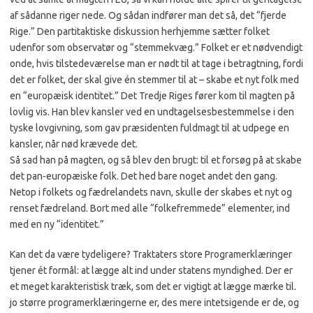
af sådanne riger nede. Og sådan indfører man det så, det “fjerde
Rige.” Den partitaktiske diskussion herhjemme sætter folket
udenfor som observatør og “stemmekvæg.” Folket er et nødvendigt
onde, hvis tilstedeværelse man er nødt til at tage i betragtning, fordi
det er folket, der skal give én stemmer til at – skabe et nyt folk med
en “europæisk identitet.” Det Tredje Riges fører kom til magten på
lovlig vis. Han blev kansler ved en undtagelsesbestemmelse i den
tyske lovgivning, som gav præsidenten fuldmagt til at udpege en
kansler, når nød krævede det.
Så sad han på magten, og så blev den brugt: til et forsøg på at skabe
det pan-europæiske folk. Det hed bare noget andet den gang.
Netop i folkets og fædrelandets navn, skulle der skabes et nyt og
renset fædreland. Bort med alle “folkefremmede” elementer, ind
med en ny “identitet.”
Kan det da være tydeligere? Traktaters store Programerklæringer
tjener ét formål: at lægge alt ind under statens myndighed. Der er
et meget karakteristisk træk, som det er vigtigt at lægge mærke til.
jo større programerklæringerne er, des mere intetsigende er de, og