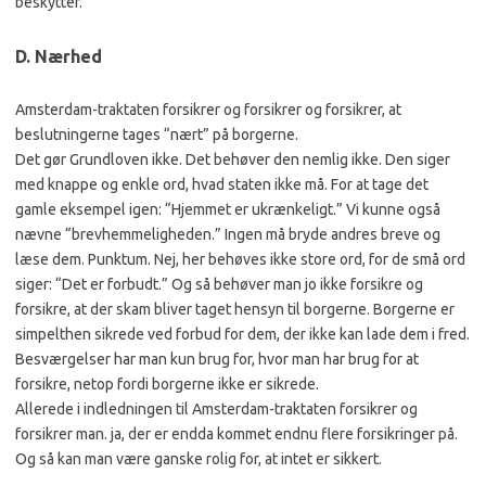
beskytter.
D. Nærhed
Amsterdam-traktaten forsikrer og forsikrer og forsikrer, at
beslutningerne tages “nært” på borgerne.
Det gør Grundloven ikke. Det behøver den nemlig ikke. Den siger
med knappe og enkle ord, hvad staten ikke må. For at tage det
gamle eksempel igen: “Hjemmet er ukrænkeligt.” Vi kunne også
nævne “brevhemmeligheden.” Ingen må bryde andres breve og
læse dem. Punktum. Nej, her behøves ikke store ord, for de små ord
siger: “Det er forbudt.” Og så behøver man jo ikke forsikre og
forsikre, at der skam bliver taget hensyn til borgerne. Borgerne er
simpelthen sikrede ved forbud for dem, der ikke kan lade dem i fred.
Besværgelser har man kun brug for, hvor man har brug for at
forsikre, netop fordi borgerne ikke er sikrede.
Allerede i indledningen til Amsterdam-traktaten forsikrer og
forsikrer man. ja, der er endda kommet endnu flere forsikringer på.
Og så kan man være ganske rolig for, at intet er sikkert.