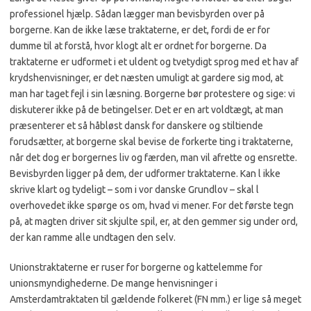
professionel hjælp. Sådan lægger man bevisbyrden over på
borgerne. Kan de ikke læse traktaterne, er det, fordi de er for
dumme til at forstå, hvor klogt alt er ordnet for borgerne. Da
traktaterne er udformet i et uldent og tvetydigt sprog med et hav af
krydshenvisninger, er det næsten umuligt at gardere sig mod, at
man har taget fejl i sin læsning. Borgerne bør protestere og sige: vi
diskuterer ikke på de betingelser. Det er en art voldtægt, at man
præsenterer et så håbløst dansk for danskere og stiltiende
forudsætter, at borgerne skal bevise de forkerte ting i traktaterne,
når det dog er borgernes liv og færden, man vil afrette og ensrette.
Bevisbyrden ligger på dem, der udformer traktaterne. Kan l ikke
skrive klart og tydeligt – som i vor danske Grundlov – skal l
overhovedet ikke spørge os om, hvad vi mener. For det første tegn
på, at magten driver sit skjulte spil, er, at den gemmer sig under ord,
der kan ramme alle undtagen den selv.
Unionstraktaterne er ruser for borgerne og kattelemme for
unionsmyndighederne. De mange henvisninger i
Amsterdamtraktaten til gældende folkeret (FN mm.) er lige så meget