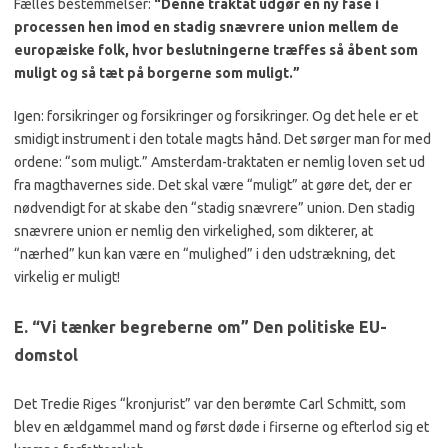
Fælles bestemmelser:
“Denne traktat udgør en ny fase i
processen hen imod en stadig snævrere union mellem de
europæiske folk, hvor beslutningerne træffes så åbent som
muligt og så tæt på borgerne som muligt.”
Igen: forsikringer og forsikringer og forsikringer. Og det hele er et
smidigt instrument i den totale magts hånd. Det sørger man for med
ordene: “som muligt.” Amsterdam-traktaten er nemlig loven set ud
fra magthavernes side. Det skal være “muligt” at gøre det, der er
nødvendigt for at skabe den “stadig snævrere” union. Den stadig
snævrere union er nemlig den virkelighed, som dikterer, at
“nærhed” kun kan være en “mulighed” i den udstrækning, det
virkelig er muligt!
E. “Vi tænker begreberne om” Den politiske EU-
domstol
Det Tredie Riges “kronjurist” var den berømte Carl Schmitt, som
blev en ældgammel mand og først døde i firserne og efterlod sig et