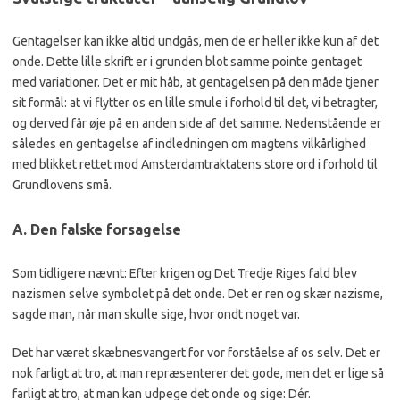
Gentagelser kan ikke altid undgås, men de er heller ikke kun af det
onde. Dette lille skrift er i grunden blot samme pointe gentaget
med variationer. Det er mit håb, at gentagelsen på den måde tjener
sit formål: at vi flytter os en lille smule i forhold til det, vi betragter,
og derved får øje på en anden side af det samme. Nedenstående er
således en gentagelse af indledningen om magtens vilkårlighed
med blikket rettet mod Amsterdamtraktatens store ord i forhold til
Grundlovens små.
A. Den falske forsagelse
Som tidligere nævnt: Efter krigen og Det Tredje Riges fald blev
nazismen selve symbolet på det onde. Det er ren og skær nazisme,
sagde man, når man skulle sige, hvor ondt noget var.
Det har været skæbnesvangert for vor forståelse af os selv. Det er
nok farligt at tro, at man repræsenterer det gode, men det er lige så
farligt at tro, at man kan udpege det onde og sige: Dér.