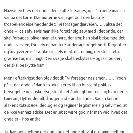
Nazismen blev det onde, der skulle forsages, og så troede man alt
var på det tørre. Dæmonerne var jaget ud. I den kristne
trosbekendelse hedder det: “Vi forsager djævelen…… altså det
onde – i os selv. Hvis man ikke forstår sig selv med i det onde, der
skal forsages, bliver man et uhyre, der tror, han skal bekæmpe det
onde i verden, for selv er han ikke underlagt noget ondt. Regenten
og lovgiveren må tænke sig selv med: det er mig, der skal sættes
grænse for, min magt. Den svage skal beskyttes – også mod den,
der skal beskytte ham.
Men i efterkrigstiden blev det til: “Vi forsager nazismen…… Troen
på at det onde sådan kan lokaliseres til en bestemt politisk
bevægelse og anskuelse, skabte et åndeligt tomrum, og hvor der er
tomrum, flytter der altid nogen ind – andre ånder. Sådan kunne
alskens totalitære ideologier og regimer legitimere sig selv med, at
de ikke var nazistiske. Det er let at være god, når man véd, hvad det
onde er – hos andre.
Ja, kampen mellem det onde og det gode blev til en kamp mellem