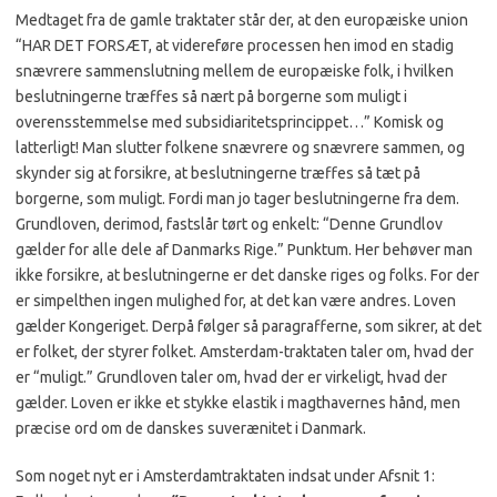
Medtaget fra de gamle traktater står der, at den europæiske union
“HAR DET FORSÆT, at videreføre processen hen imod en stadig
snævrere sammenslutning mellem de europæiske folk, i hvilken
beslutningerne træffes så nært på borgerne som muligt i
overensstemmelse med subsidiaritetsprincippet…” Komisk og
latterligt! Man slutter folkene snævrere og snævrere sammen, og
skynder sig at forsikre, at beslutningerne træffes så tæt på
borgerne, som muligt. Fordi man jo tager beslutningerne fra dem.
Grundloven, derimod, fastslår tørt og enkelt: “Denne Grundlov
gælder for alle dele af Danmarks Rige.” Punktum. Her behøver man
ikke forsikre, at beslutningerne er det danske riges og folks. For der
er simpelthen ingen mulighed for, at det kan være andres. Loven
gælder Kongeriget. Derpå følger så paragrafferne, som sikrer, at det
er folket, der styrer folket. Amsterdam-traktaten taler om, hvad der
er “muligt.” Grundloven taler om, hvad der er virkeligt, hvad der
gælder. Loven er ikke et stykke elastik i magthavernes hånd, men
præcise ord om de danskes suverænitet i Danmark.
Som noget nyt er i Amsterdamtraktaten indsat under Afsnit 1: