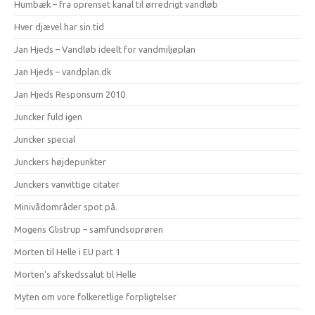
Humbæk – fra oprenset kanal til ørredrigt vandløb
Hver djævel har sin tid
Jan Hjeds – Vandløb ideelt for vandmiljøplan
Jan Hjeds – vandplan.dk
Jan Hjeds Responsum 2010
Juncker fuld igen
Juncker special
Junckers højdepunkter
Junckers vanvittige citater
Minivådområder spot på.
Mogens Glistrup – samfundsoprøren
Morten til Helle i EU part 1
Morten's afskedssalut til Helle
Myten om vore folkeretlige forpligtelser