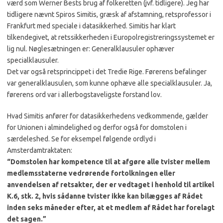
værd som Werner Bests brug af folkeretten (jvf. tidligere). Jeg har
tidligere nævnt Spiros Simitis, græsk af afstamning, retsprofessor i
Frankfurt med speciale i datasikkerhed. Simitis har klart
tilkendegivet, at retssikkerheden i Europolregistreringssystemet er
lig nul. Nøglesætningen er: Generalklausuler ophæver
specialklausuler.
Det var også retsprincippet i det Tredie Rige. Førerens befalinger
var generalklausulen, som kunne ophæve alle specialklausuler. Ja,
førerens ord var i allerbogstaveligste forstand lov.
Hvad Simitis anfører for datasikkerhedens vedkommende, gælder
for Unionen i almindelighed og derfor også for domstolen i
særdeleshed. Se for eksempel følgende ordlyd i
Amsterdamtraktaten:
“Domstolen har kompetence til at afgøre alle tvister mellem
medlemsstaterne vedrørende fortolkningen eller
anvendelsen af retsakter, der er vedtaget i henhold til artikel
K.6, stk. 2, hvis sådanne tvister ikke kan bilægges af Rådet
inden seks måneder efter, at et medlem af Rådet har forelagt
det sagen.”