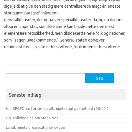
sige ja til at give den stadig mere centraliserede magt én eneste
stor gummiparagraf i hånden:
generalklausuler, der ophæver specialklausuler. Ja, og nu dannes
altså en superstat, som ikke alene kan tilsidesætte den mest
elementære retssikkerhed, men tilsidesætte hele folk og nationer,
som “sagen uvedkommende.” General-staten ophæver
nationalstaten. Jo, alle er beskyttede, fordi ingen er beskyttede.
Søg
efter:
Seneste indlæg
Har SEGES har forrådt landbrugets faglige stolthed i 30-40 år
DN´s vildledning om Stege Nor
Landbrugets organisationer svigter