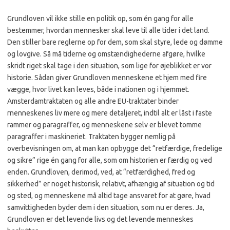
Grundloven vil ikke stille en politik op, som én gang for alle
bestemmer, hvordan mennesker skal leve til alle tider i det land.
Den stiller bare reglerne op for dem, som skal styre, lede og dømme
og lovgive. Så må tiderne og omstændighederne afgøre, hvilke
skridt riget skal tage i den situation, som lige for øjeblikket er vor
historie. Sådan giver Grundloven menneskene et hjem med fire
vægge, hvor livet kan leves, både i nationen og i hjemmet.
Amsterdamtraktaten og alle andre EU-traktater binder
rnenneskenes liv mere og mere detaljeret, indtil alt er låst i faste
rammer og paragraffer, og menneskene selv er blevet tomme
paragraffer i maskineriet. Traktaten bygger nemlig på
overbevisningen om, at man kan opbygge det “retfærdige, fredelige
og sikre” rige én gang for alle, som om historien er færdig og ved
enden. Grundloven, derimod, ved, at “retfærdighed, fred og
sikkerhed” er noget historisk, relativt, afhængig af situation og tid
og sted, og menneskene må altid tage ansvaret for at gøre, hvad
samvittigheden byder dem i den situation, som nu er deres. Ja,
Grundloven er det levende livs og det levende menneskes