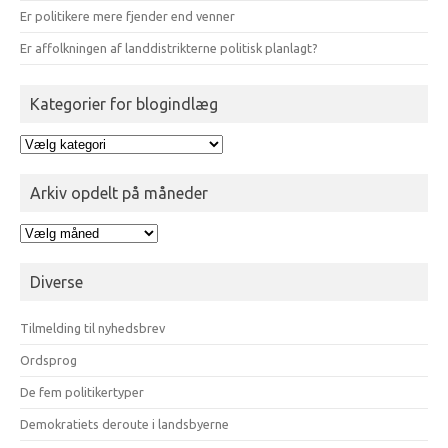
Er politikere mere fjender end venner
Er affolkningen af landdistrikterne politisk planlagt?
Kategorier for blogindlæg
Kategorier
for
blogindlæg
Arkiv opdelt på måneder
Arkiv
opdelt
på
Diverse
måneder
Tilmelding til nyhedsbrev
Ordsprog
De fem politikertyper
Demokratiets deroute i landsbyerne