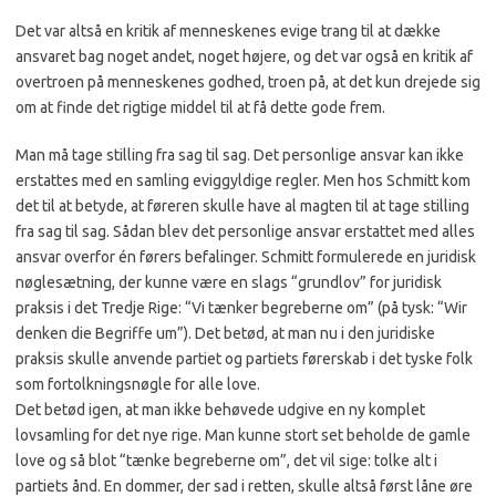
Det var altså en kritik af menneskenes evige trang til at dække
ansvaret bag noget andet, noget højere, og det var også en kritik af
overtroen på menneskenes godhed, troen på, at det kun drejede sig
om at finde det rigtige middel til at få dette gode frem.
Man må tage stilling fra sag til sag. Det personlige ansvar kan ikke
erstattes med en samling eviggyldige regler. Men hos Schmitt kom
det til at betyde, at føreren skulle have al magten til at tage stilling
fra sag til sag. Sådan blev det personlige ansvar erstattet med alles
ansvar overfor én førers befalinger. Schmitt formulerede en juridisk
nøglesætning, der kunne være en slags “grundlov” for juridisk
praksis i det Tredje Rige: “Vi tænker begreberne om” (på tysk: “Wir
denken die Begriffe um”). Det betød, at man nu i den juridiske
praksis skulle anvende partiet og partiets førerskab i det tyske folk
som fortolkningsnøgle for alle love.
Det betød igen, at man ikke behøvede udgive en ny komplet
lovsamling for det nye rige. Man kunne stort set beholde de gamle
love og så blot “tænke begreberne om”, det vil sige: tolke alt i
partiets ånd. En dommer, der sad i retten, skulle altså først låne øre