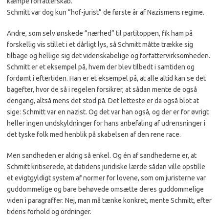
kæmpe forfatterskab.
Schmitt var dog kun “hof-jurist” de første år af Nazismens regime.
Andre, som selv ønskede “nærhed” til partitoppen, fik ham på
forskellig vis stillet i et dårligt lys, så Schmitt måtte trække sig
tilbage og hellige sig det videnskabelige og forfattervirksomheden.
Schmitt er et eksempel på, hvem der blev tilbedt i samtiden og
fordømt i eftertiden. Han er et eksempel på, at alle altid kan se det
bagefter, hvor de så i regelen forsikrer, at sådan mente de også
dengang, altså mens det stod på. Det letteste er da også blot at
sige: Schmitt var en nazist. Og det var han også, og der er for øvrigt
heller ingen undskyldninger for hans anbefaling af udrensninger i
det tyske folk med henblik på skabelsen af den rene race.
Men sandheden er aldrig så enkel. Og én af sandhederne er, at
Schmitt kritiserede, at datidens juridiske lærde sådan ville opstille
et evigtgyldigt system af normer for lovene, som om juristerne var
guddommelige og bare behøvede omsætte deres guddommelige
viden i paragraffer. Nej, man må tænke konkret, mente Schmitt, efter
tidens forhold og ordninger.