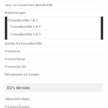
Jura – en trussel mod demokratiet
Bræmmesagen
Trixtankkonflikt 1 af 3
Trixtankkonflikt 2 af 3
Trixtankkonflikt 3 af 3
Avisklip fra trixtankkonflikt
Frimurerne
FrimurerNyrup
Frimurerne i EU
Retsvæsenet på vrangen
EU’s deroute
Lillelandsfordelen
Fra union til union