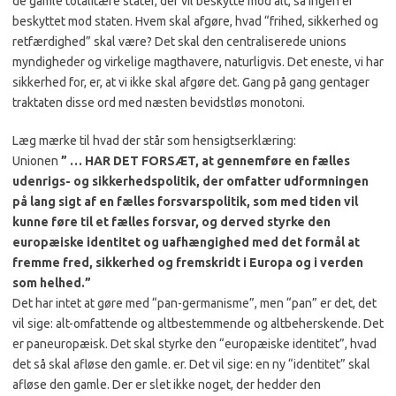
de gamle totalitære stater, der vil beskytte mod alt, så ingen er
beskyttet mod staten. Hvem skal afgøre, hvad “frihed, sikkerhed og
retfærdighed” skal være? Det skal den centraliserede unions
myndigheder og virkelige magthavere, naturligvis. Det eneste, vi har
sikkerhed for, er, at vi ikke skal afgøre det. Gang på gang gentager
traktaten disse ord med næsten bevidstløs monotoni.
Læg mærke til hvad der står som hensigtserklæring:
Unionen
” … HAR DET FORSÆT, at gennemføre en fælles
udenrigs- og sikkerhedspolitik, der omfatter udformningen
på lang sigt af en fælles forsvarspolitik, som med tiden vil
kunne føre til et fælles forsvar, og derved styrke den
europæiske identitet og uafhængighed med det formål at
fremme fred, sikkerhed og fremskridt i Europa og i verden
som helhed.”
Det har intet at gøre med “pan-germanisme”, men “pan” er det, det
vil sige: alt-omfattende og altbestemmende og altbeherskende. Det
er paneuropæisk. Det skal styrke den “europæiske identitet”, hvad
det så skal afløse den gamle. er. Det vil sige: en ny “identitet” skal
afløse den gamle. Der er slet ikke noget, der hedder den