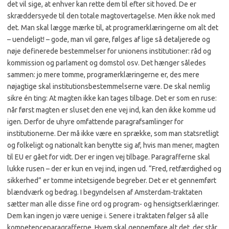
det vil sige, at enhver kan rette dem til efter sit hoved. De er
skræddersyede til den totale magtovertagelse. Men ikke nok med
det. Man skal lægge mærke til, at programerklæringerne om alt det
– uendeligt! – gode, man vil gøre, følges af lige så detaljerede og
nøje definerede bestemmelser for unionens institutioner: råd og
kommission og parlament og domstol osv. Det hænger således
sammen: jo mere tomme, programerklæringerne er, des mere
nøjagtige skal institutionsbestemmelserne være. De skal nemlig
sikre én ting: At magten ikke kan tages tilbage. Det er som en ruse:
når først magten er sluset den ene vej ind, kan den ikke komme ud
igen. Derfor de uhyre omfattende paragrafsamlinger for
institutionerne. Der må ikke være en sprække, som man statsretligt
og folkeligt og nationalt kan benytte sig af, hvis man mener, magten
til EU er gået for vidt. Der er ingen vej tilbage. Paragrafferne skal
lukke rusen – der er kun en vej ind, ingen ud. “Fred, retfærdighed og
sikkerhed” er tomme intetsigende begreber. Det er et gennemført
blændværk og bedrag. I begyndelsen af Amsterdam-traktaten
sætter man alle disse fine ord og program- og hensigtserklæringer.
Dem kan ingen jo være uenige i. Senere i traktaten følger så alle
kompetenceparagrafferne. Hvem skal gennemføre alt det, der står