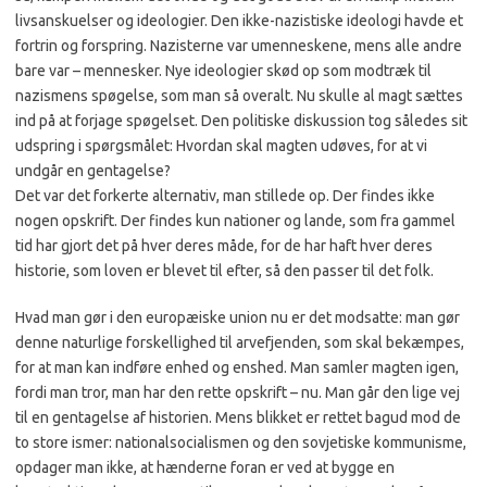
livsanskuelser og ideologier. Den ikke-nazistiske ideologi havde et
fortrin og forspring. Nazisterne var umenneskene, mens alle andre
bare var – mennesker. Nye ideologier skød op som modtræk til
nazismens spøgelse, som man så overalt. Nu skulle al magt sættes
ind på at forjage spøgelset. Den politiske diskussion tog således sit
udspring i spørgsmålet: Hvordan skal magten udøves, for at vi
undgår en gentagelse?
Det var det forkerte alternativ, man stillede op. Der findes ikke
nogen opskrift. Der findes kun nationer og lande, som fra gammel
tid har gjort det på hver deres måde, for de har haft hver deres
historie, som loven er blevet til efter, så den passer til det folk.
Hvad man gør i den europæiske union nu er det modsatte: man gør
denne naturlige forskellighed til arvefjenden, som skal bekæmpes,
for at man kan indføre enhed og enshed. Man samler magten igen,
fordi man tror, man har den rette opskrift – nu. Man går den lige vej
til en gentagelse af historien. Mens blikket er rettet bagud mod de
to store ismer: nationalsocialismen og den sovjetiske kommunisme,
opdager man ikke, at hænderne foran er ved at bygge en