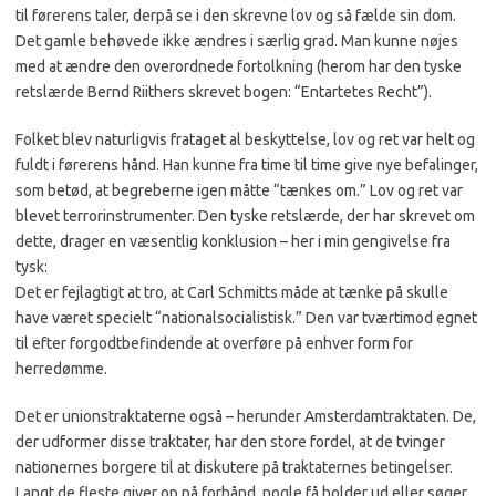
til førerens taler, derpå se i den skrevne lov og så fælde sin dom.
Det gamle behøvede ikke ændres i særlig grad. Man kunne nøjes
med at ændre den overordnede fortolkning (herom har den tyske
retslærde Bernd Riithers skrevet bogen: “Entartetes Recht”).
Folket blev naturligvis frataget al beskyttelse, lov og ret var helt og
fuldt i førerens hånd. Han kunne fra time til time give nye befalinger,
som betød, at begreberne igen måtte “tænkes om.” Lov og ret var
blevet terrorinstrumenter. Den tyske retslærde, der har skrevet om
dette, drager en væsentlig konklusion – her i min gengivelse fra
tysk:
Det er fejlagtigt at tro, at Carl Schmitts måde at tænke på skulle
have været specielt “nationalsocialistisk.” Den var tværtimod egnet
til efter forgodtbefindende at overføre på enhver form for
herredømme.
Det er unionstraktaterne også – herunder Amsterdamtraktaten. De,
der udformer disse traktater, har den store fordel, at de tvinger
nationernes borgere til at diskutere på traktaternes betingelser.
Langt de fleste giver op på forhånd, nogle få holder ud eller søger