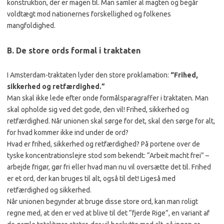
konstruktion, der er magen til. Man samler al magten og begår
voldtægt mod nationernes forskellighed og folkenes
mangfoldighed.
B. De store ords formal i traktaten
I Amsterdam-traktaten lyder den store proklamation:
“Frihed,
sikkerhed og retfærdighed.”
Man skal ikke lede efter onde formålsparagraffer i traktaten. Man
skal opholde sig ved det gode, den vil! Frihed, sikkerhed og
retfærdighed. Når unionen skal sørge for det, skal den sørge for alt,
for hvad kommer ikke ind under de ord?
Hvad er frihed, sikkerhed og retfærdighed? På portene over de
tyske koncentrationslejre stod som bekendt: “Arbeit macht frei” –
arbejde frigør, gør fri eller hvad man nu vil oversætte det til. Frihed
er et ord, der kan bruges til alt, også til det! Ligeså med
retfærdighed og sikkerhed.
Når unionen begynder at bruge disse store ord, kan man roligt
regne med, at den er ved at blive til det “fjerde Rige”, en variant af