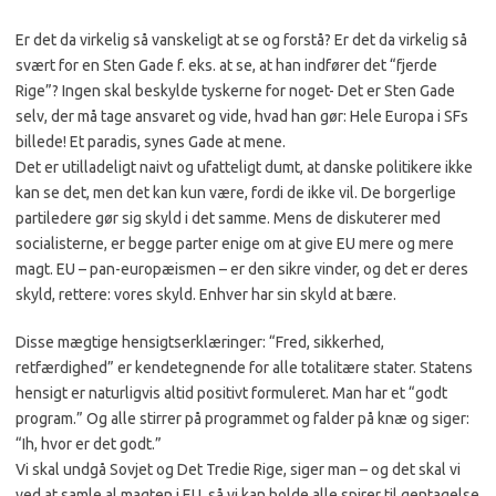
Er det da virkelig så vanskeligt at se og forstå? Er det da virkelig så
svært for en Sten Gade f. eks. at se, at han indfører det “fjerde
Rige”? Ingen skal beskylde tyskerne for noget- Det er Sten Gade
selv, der må tage ansvaret og vide, hvad han gør: Hele Europa i SFs
billede! Et paradis, synes Gade at mene.
Det er utilladeligt naivt og ufatteligt dumt, at danske politikere ikke
kan se det, men det kan kun være, fordi de ikke vil. De borgerlige
partiledere gør sig skyld i det samme. Mens de diskuterer med
socialisterne, er begge parter enige om at give EU mere og mere
magt. EU – pan-europæismen – er den sikre vinder, og det er deres
skyld, rettere: vores skyld. Enhver har sin skyld at bære.
Disse mægtige hensigtserklæringer: “Fred, sikkerhed,
retfærdighed” er kendetegnende for alle totalitære stater. Statens
hensigt er naturligvis altid positivt formuleret. Man har et “godt
program.” Og alle stirrer på programmet og falder på knæ og siger:
“Ih, hvor er det godt.”
Vi skal undgå Sovjet og Det Tredie Rige, siger man – og det skal vi
ved at samle al magten i EU, så vi kan holde alle spirer til gentagelse