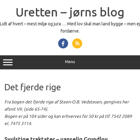
Skip
to
Uretten – jørns blog
content
Lidt af hvert – mest miljø og jura … Med lov skal man land bygge – men ej
fordærve.
Menu
Det fjerde rige
Fra bogen det fjerde rige af Steen-O.B. Vedstesen, gengives her
afsnit VII. (side 65-74).
Bogen er på 104 sider og kan erhverves for 50 kr på tlf. 7542 2089
el. 7475 3114.
Svulstige traktater – uanselig Grundlov