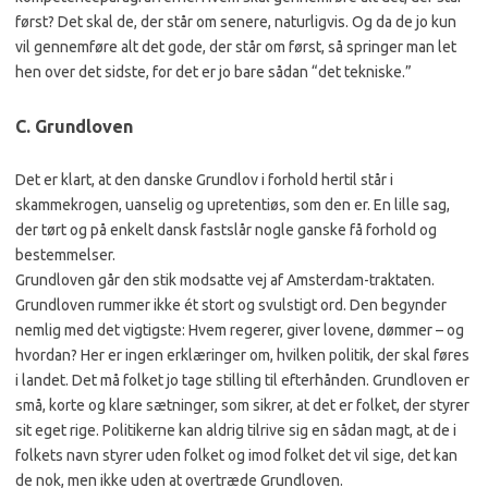
først? Det skal de, der står om senere, naturligvis. Og da de jo kun
vil gennemføre alt det gode, der står om først, så springer man let
hen over det sidste, for det er jo bare sådan “det tekniske.”
C. Grundloven
Det er klart, at den danske Grundlov i forhold hertil står i
skammekrogen, uanselig og upretentiøs, som den er. En lille sag,
der tørt og på enkelt dansk fastslår nogle ganske få forhold og
bestemmelser.
Grundloven går den stik modsatte vej af Amsterdam-traktaten.
Grundloven rummer ikke ét stort og svulstigt ord. Den begynder
nemlig med det vigtigste: Hvem regerer, giver lovene, dømmer – og
hvordan? Her er ingen erklæringer om, hvilken politik, der skal føres
i landet. Det må folket jo tage stilling til efterhånden. Grundloven er
små, korte og klare sætninger, som sikrer, at det er folket, der styrer
sit eget rige. Politikerne kan aldrig tilrive sig en sådan magt, at de i
folkets navn styrer uden folket og imod folket det vil sige, det kan
de nok, men ikke uden at overtræde Grundloven.