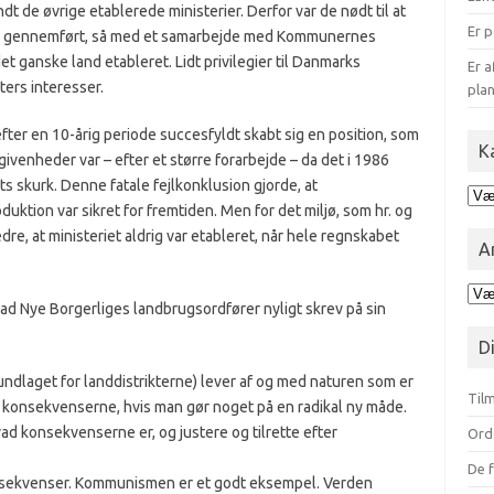
ndt de øvrige etablerede ministerier. Derfor var de nødt til at
Er p
ge gennemført, så med et samarbejde med Kommunernes
t ganske land etableret. Lidt privilegier til Danmarks
Er a
ters interesser.
plan
er en 10-årig periode succesfyldt skabt sig en position, som
K
ivenheder var – efter et større forarbejde – da det i 1986
 skurk. Denne fatale fejlkonklusion gjorde, at
Kat
uktion var sikret for fremtiden. Men for det miljø, som hr. og
for
edre, at ministeriet aldrig var etableret, når hele regnskabet
blo
A
Ark
hvad Nye Borgerliges landbrugsordfører nyligt skrev på sin
opd
på
D
mån
undlaget for landdistrikterne) lever af og med naturen som er
Tilm
konsekvenserne, hvis man gør noget på en radikal ny måde.
ad konsekvenserne er, og justere og tilrette efter
Ord
De f
konsekvenser. Kommunismen er et godt eksempel. Verden