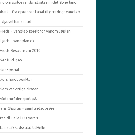
ing om spildevandsindsatsen i det åbne land
bæk – fra oprenset kanal til ørredrigt vandløb
 djævel har sin tid
Hjeds – Vandløb ideelt for vandmiljøplan
 Hjeds – vandplan.dk
 Hjeds Responsum 2010
ker fuld igen
ker special
ckers højdepunkter
kers vanvittige citater
ivådområder spot på.
ens Glistrup – samfundsoprøren
en til Helle i EU part 1
en's afskedssalut til Helle