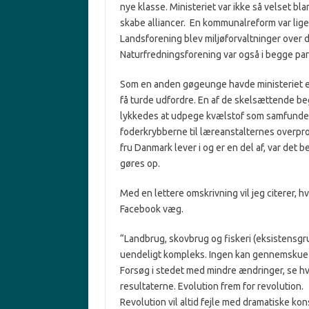
nye klasse. Ministeriet var ikke så velset bla
skabe alliancer. En kommunalreform var li
Landsforening blev miljøforvaltninger over de
Naturfredningsforening var også i begge par
Som en anden gøgeunge havde ministeriet eft
få turde udfordre. En af de skelsættende beg
lykkedes at udpege kvælstof som samfundets
foderkrybberne til læreanstalternes overprod
fru Danmark lever i og er en del af, var det b
gøres op.
Med en lettere omskrivning vil jeg citerer, 
Facebook væg.
“
Landbrug, skovbrug og fiskeri (eksistensgr
uendeligt kompleks. Ingen kan gennemskue 
Forsøg i stedet med mindre ændringer, se hv
resultaterne. Evolution frem
for revolution.
Revolution vil altid fejle med dramatiske 