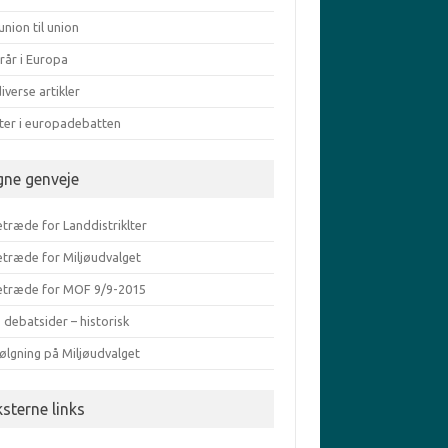
union til union
rår i Europa
iverse artikler
ater i europadebatten
gne genveje
træde for Landdistriklter
etræde for Miljøudvalget
etræde for MOF 9/9-2015
 debatsider – historisk
ølgning på Miljøudvalget
ksterne links