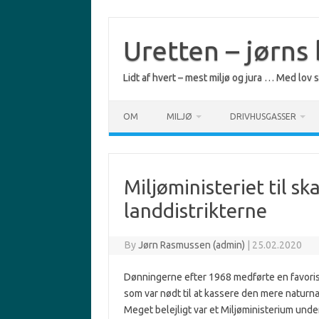
Skip
to
content
Uretten – jørns
Lidt af hvert – mest miljø og jura … Med lov
OM
MILJØ
DRIVHUSGASSER
Miljøministeriet til sk
landdistrikterne
By
Jørn Rasmussen (admin)
|
25.02.2020
Dønningerne efter 1968 medførte en favorise
som var nødt til at kassere den mere naturn
Meget belejligt var et Miljøministerium unde