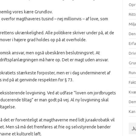
Opr
 nemlig vores kære Grundlov.
Ritt
 overfor magthaveres tusind – nej millionvis – af love, som
Milj
ettens ukrænkelighed. Alle politikere skriver under på, at de
Den
mover i højere grad holdes op på at overholde.
Erf
omisk ansvar, men også ubeskåren beslutningsret. At
Dri
 driftsplanlægningen må høre op. Det er magt uden ansvar.
Gru
kratiets stærkeste forposter, men er i dag undermineret af
Run
 ind på at genvinde respekten for § 73.
Fak
Kvæ
i eksisterende lovgivning.
Ved at udfase ”loven om jordbrugets
ucerende tiltag” er man godt på vej.
Al ny lovgivning skal
Dem
tagelse.
Kan 
 det er forventeligt at magthaverne med lidt juraakrobatik vil
ivet. Men så må det fremføres at frie og selvstyrende bønder
Ju
havne et kulturelt løft.