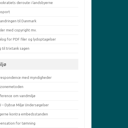
okratiets deroute i landsbyerne
nsport
vandringen til Danmark
kler med copyright mv.
log for PDF filer og lydoptagelser
g til trixtank sagen
iljø
respondence med myndigheder
zonemetoden
ference om vandmiljø
 – Dybsø Miljø Undersøgelser
gerne kontra embedsstanden
pensation for tømning