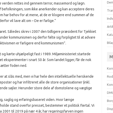
Dem
tte verden rettes ind gennem terror, massemord og løgn.
af befolkningen, som ikke anerkender og kan acceptere deres
Tra
om har behov for at mene, at de er klogere end summen af de
Ind
for vil lave alt om – De er farlige.
“
Arti
aret. Således skrev i 2007 den tidligere præsident for Tjekkiet
Kata
 under kommunismen og derfor følte sig forpligtet til at advare
Bila
aktivismen er farligere end kommunismen”.
 og kørte uhjælpeligt fast i 1989. Miljøministeriet startede
M
t eksperimenter i snart 50 år.
Som landet ligger, får de nok
sætter foden ned.
Kor
er at slås med, men vi har hele den intellektuelle herskende
Rod
oster og har infiltreret alle de store organisationer (inkl.
Kon
nde søjler. Herunder store dele af domstolene og vægtige
DMU
g, saglig og erfaringsbaseret viden. Hvor længe
Bor
lde stand overfor presset, bestemmer et politisk flertal. Vi
Dis
fra 2001 til 2019 på nær 4 år, har regeringsfarven ingen