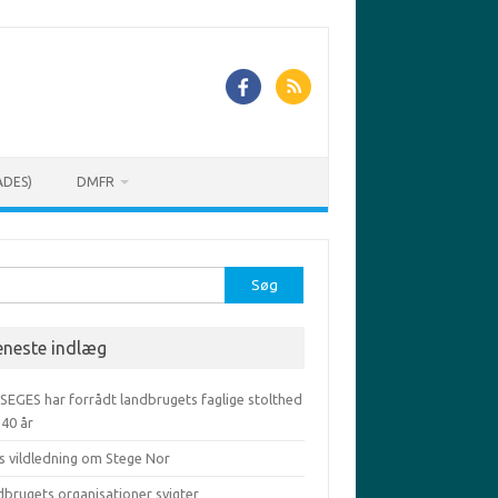
ADES)
DMFR
r:
eneste indlæg
 SEGES har forrådt landbrugets faglige stolthed
-40 år
s vildledning om Stege Nor
dbrugets organisationer svigter