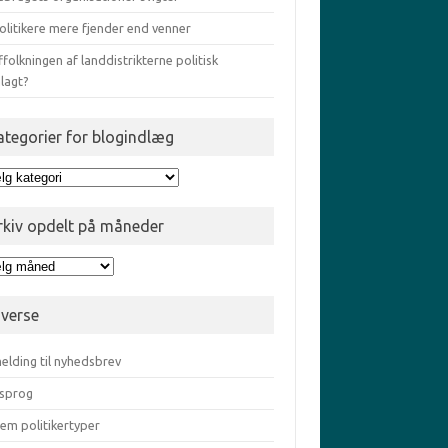
olitikere mere fjender end venner
ffolkningen af landdistrikterne politisk
lagt?
ategorier for blogindlæg
egorier
gindlæg
rkiv opdelt på måneder
iv
elt
iverse
eder
elding til nyhedsbrev
sprog
em politikertyper