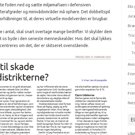
te foden ned og sætte miljømafiaen i defensiven.
Eks
 efterafgrøder og minivådområder må ophøre. Det dobbeltspil
Jur
orhåbninger til, at deres virtuelle modelverden er brugbar.
Br
lle i antal, skal snart overtage mange bedrifter. Vi skylder dem
Trix
et os byde i den seneste menneskealder. Hvis det skal lykkes
Tr
ncentreres om det, der er skitseret ovenstående.
Tr
Avis
Fri
Fri
Frim
Ret
E
Lill