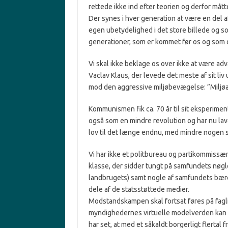
rettede ikke ind efter teorien og derfor må
Der synes i hver generation at være en del 
egen ubetydelighed i det store billede og s
generationer, som er kommet før os og som der
Vi skal ikke beklage os over ikke at være adv
Vaclav Klaus, der levede det meste af sit liv
mod den aggressive miljøbevægelse: ”Miljø
Kommunismen fik ca. 70 år til sit eksperiment
også som en mindre revolution og har nu lave
lov til det længe endnu, med mindre nogen 
Vi har ikke et politbureau og partikommissær
klasse, der sidder tungt på samfundets nøglep
landbrugets) samt nogle af samfundets bære
dele af de statsstøttede medier.
Modstandskampen skal fortsat føres på fagli
myndighedernes virtuelle modelverden kan ho
har set, at med et såkaldt borgerligt flertal 