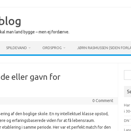
 blog
 skal man land bygge – men ej fordærve.
SPILDEVAND
ORDSPROG
JØRN RASMUSSEN (SIDEN FORL
Søg
ade eller gavn for
efte
S
0 Comment
Har
i 30
ring af den boglige skole. En ny intellektuel klasse opstod,
ære og erfaringsbaserede viden for at få lebensraum.
DN´
r etablering i samme periode. Her var et perfekt match for den
Lan