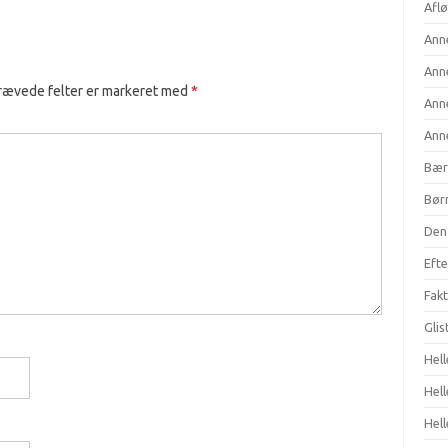
Aflø
Anne
Anne
rævede felter er markeret med
*
Anne
Anne
Bær
Børn
Den 
Efte
Fakt
Gli
Hell
Hel
Hell