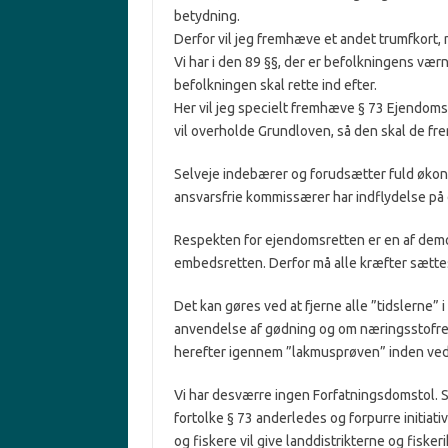
betydning.
Derfor vil jeg fremhæve et andet trumfkort,
Vi har i den 89 §§, der er befolkningens værn
befolkningen skal rette ind efter.
Her vil jeg specielt fremhæve § 73 Ejendomsr
vil overholde Grundloven, så den skal de fre
Selveje indebærer og forudsætter fuld økon
ansvarsfrie kommissærer har indflydelse på
Respekten for ejendomsretten er en af demo
embedsretten. Derfor må alle kræfter sættes
Det kan gøres ved at fjerne alle ”tidslerne” 
anvendelse af gødning og om næringsstofred
herefter igennem ”lakmusprøven” inden ved
Vi har desværre ingen Forfatningsdomstol. Så
fortolke § 73 anderledes og forpurre initiat
og fiskere vil give landdistrikterne og fiskeri