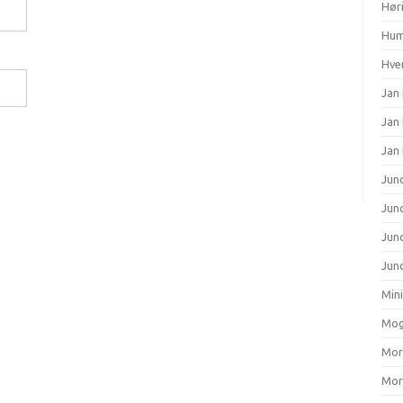
Hør
Hum
Hver
Jan 
Jan
Jan
Junc
Junc
Jun
Junc
Min
Mog
Mort
Mort