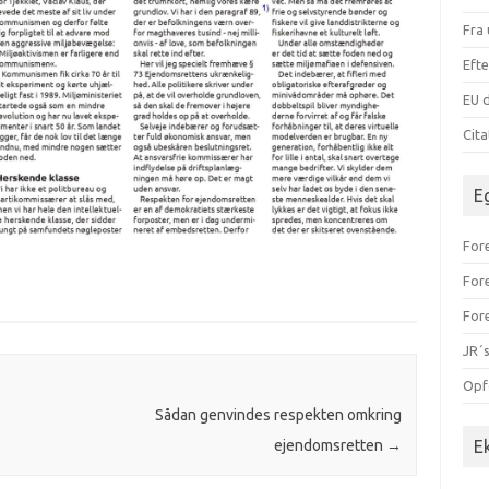
Fra 
Efte
EU d
Cit
E
Fore
For
For
JR´s
Opf
Sådan genvindes respekten omkring
ejendomsretten
→
E