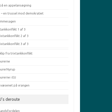
 på en appelansøgning
a – en trussel mod demokratiet
æmmesagen
tankkonflikt 1 af 3
ixtankkonflikt 2 af 3
ixtankkonflikt 3 af 3
klip fra trixtankkonflikt
murerne
murerNyrup
urerne i EU
svæsenet på vrangen
U’s deroute
elandsfordelen