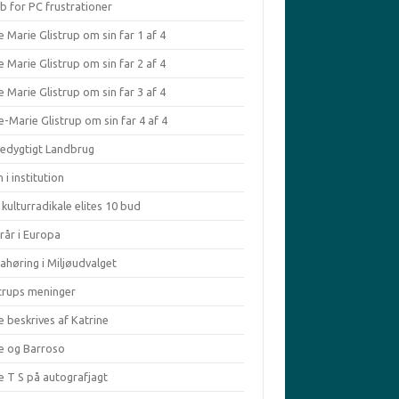
b for PC frustrationer
 Marie Glistrup om sin far 1 af 4
 Marie Glistrup om sin far 2 af 4
 Marie Glistrup om sin far 3 af 4
-Marie Glistrup om sin far 4 af 4
edygtigt Landbrug
 i institution
kulturradikale elites 10 bud
rår i Europa
ahøring i Miljøudvalget
strups meninger
e beskrives af Katrine
le og Barroso
e T S på autografjagt