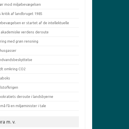
ør mod miljøbevægelsen
s kritik af landbruget 1985
øbevægelsen er startet af de intellektuelle
 akademiske verdens deroute
aring med grøn rensning
vhusgasser
ndvandsbeskyttelse
dt omkring CO2
taboks
lstofkrigen
okratiets deroute i landsbyerne
må få en miljøminister i tale
ra m. v.