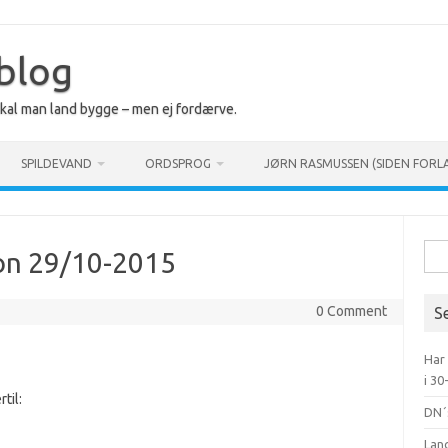
 blog
 skal man land bygge – men ej fordærve.
SPILDEVAND
ORDSPROG
JØRN RASMUSSEN (SIDEN FORL
Søg
on 29/10-2015
efte
0 Comment
S
Har
i 30
til:
DN´
Lan