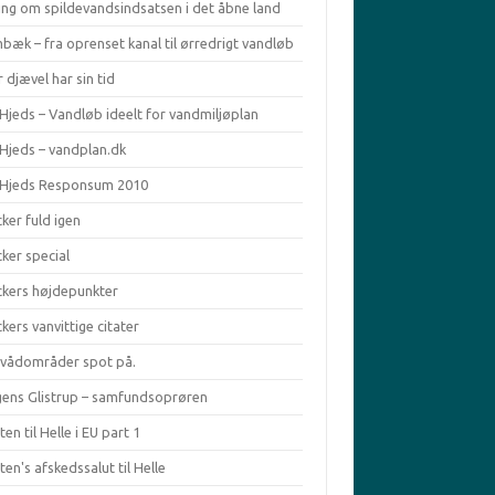
ing om spildevandsindsatsen i det åbne land
bæk – fra oprenset kanal til ørredrigt vandløb
 djævel har sin tid
Hjeds – Vandløb ideelt for vandmiljøplan
 Hjeds – vandplan.dk
 Hjeds Responsum 2010
ker fuld igen
ker special
ckers højdepunkter
kers vanvittige citater
ivådområder spot på.
ens Glistrup – samfundsoprøren
en til Helle i EU part 1
en's afskedssalut til Helle