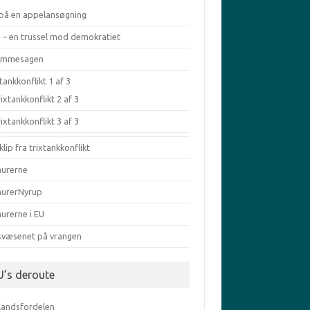
 på en appelansøgning
a – en trussel mod demokratiet
æmmesagen
tankkonflikt 1 af 3
ixtankkonflikt 2 af 3
ixtankkonflikt 3 af 3
klip fra trixtankkonflikt
murerne
murerNyrup
urerne i EU
svæsenet på vrangen
U’s deroute
elandsfordelen