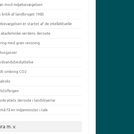
ør mod miljøbevægelsen
s kritik af landbruget 1985
øbevægelsen er startet af de intellektuelle
 akademiske verdens deroute
aring med grøn rensning
vhusgasser
ndvandsbeskyttelse
dt omkring CO2
taboks
lstofkrigen
okratiets deroute i landsbyerne
må få en miljøminister i tale
ra m. v.