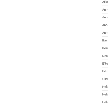
Aflø
Anne
Anne
Anne
Anne
Bær
Børn
Den 
Efte
Fakt
Gli
Hell
Hel
Hell