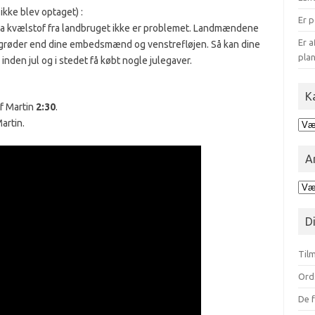
kke blev optaget) :
Er p
da kvælstof fra landbruget ikke er problemet. Landmændene
Er a
fgrøder end dine embedsmænd og venstrefløjen. Så kan dine
plan
nden jul og i stedet få købt nogle julegaver.
K
f Martin
2:30
.
artin.
Kat
for
blo
A
Ark
opd
på
D
mån
Tilm
Ord
De f