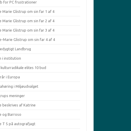
b for PC frustrationer
 Marie Glistrup om sin far 1 af 4
 Marie Glistrup om sin far 2 af 4
 Marie Glistrup om sin far 3 af 4
-Marie Glistrup om sin far 4 af 4
edygtigt Landbrug
 i institution
kulturradikale elites 10 bud
rår i Europa
ahøring i Miljøudvalget
strups meninger
e beskrives af Katrine
le og Barroso
e T S på autografjagt