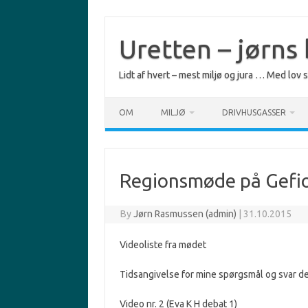
Skip
to
content
Uretten – jørns
Lidt af hvert – mest miljø og jura … Med lov
OM
MILJØ
DRIVHUSGASSER
Regionsmøde på Gefi
By
Jørn Rasmussen (admin)
|
31.10.2015
Videoliste fra mødet
Tidsangivelse for mine spørgsmål og svar der
Video nr. 2 (Eva K H debat 1)