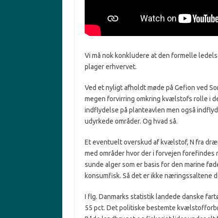
Vi må nok konkludere at den formelle ledels
plager erhvervet.
Ved et nyligt afholdt møde på Gefion ved So
megen forvirring omkring kvælstofs rolle i d
indflydelse på planteavlen men også indfly
udyrkede områder. Og hvad så.
Et eventuelt overskud af kvælstof, N fra dr
med områder hvor der i forvejen forefindes r
sunde alger som er basis for den marine fø
konsumfisk. Så det er ikke næringssaltene de
I flg. Danmarks statistik landede danske far
55 pct. Det politiske bestemte kvælstofforb