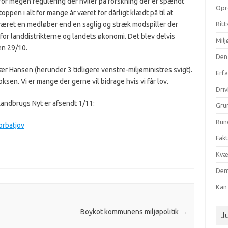
 for megen regulering der hviler på forskning der er spændt
Opr
ppen i alt for mange år været for dårligt klædt på til at
været en medløber end en saglig og stræk modspiller der
Ritt
 for landdistrikterne og landets økonomi. Det blev delvis
Milj
en 29/10.
Den
Kjær Hansen (herunder 3 tidligere venstre-miljøministres svigt).
Erf
oksen. Vi er mange der gerne vil bidrage hvis vi får lov.
Dri
andbrugs Nyt er afsendt 1/11:
Gru
Run
orbatjov
Fak
Kvæ
Dem
Kan 
Boykot kommunens miljøpolitik
→
Ju