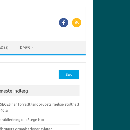
ADES)
DMFR
r:
eneste indlæg
 SEGES har forrådt landbrugets faglige stolthed
-40 år
s vildledning om Stege Nor
dbrugets organisationer svigter