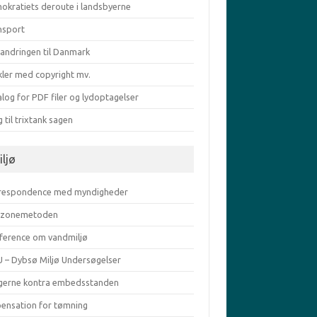
okratiets deroute i landsbyerne
nsport
vandringen til Danmark
kler med copyright mv.
log for PDF filer og lydoptagelser
g til trixtank sagen
iljø
respondence med myndigheder
zonemetoden
ference om vandmiljø
 – Dybsø Miljø Undersøgelser
gerne kontra embedsstanden
pensation for tømning