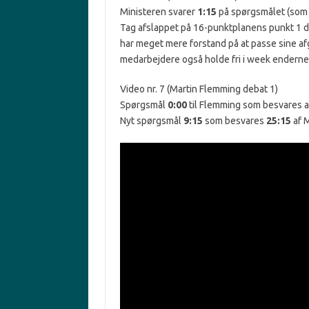
Ministeren svarer
1:15
på spørgsmålet (som i
Tag afslappet på 16-punktplanens punkt 1 
har meget mere forstand på at passe sine a
medarbejdere også holde fri i week enderne i
Video nr. 7 (Martin Flemming debat 1)
Spørgsmål
0:00
til Flemming som besvares a
Nyt spørgsmål
9:15
som besvares
25:15
af M