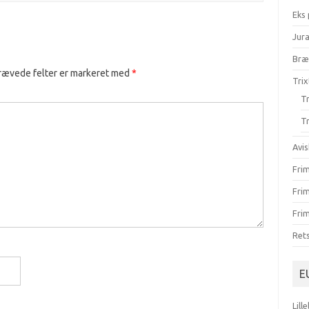
Eks
Jur
Br
rævede felter er markeret med
*
Trix
Tr
Tr
Avis
Fri
Fri
Frim
Ret
E
Lill