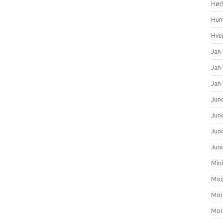
Hør
Hum
Hver
Jan 
Jan
Jan
Junc
Junc
Jun
Junc
Min
Mog
Mort
Mort