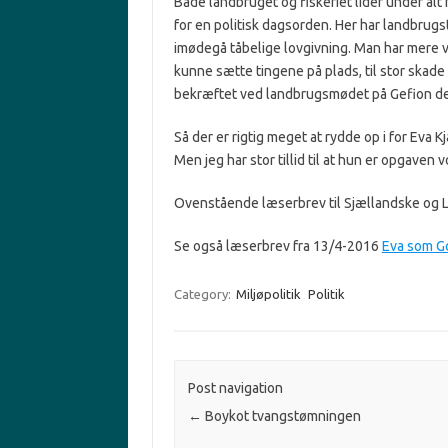
Både landbruget og fiskeriet lider under alt
for en politisk dagsorden. Her har landbrugsto
imødegå tåbelige lovgivning. Man har mere 
kunne sætte tingene på plads, til stor skade
bekræftet ved landbrugsmødet på Gefion d
Så der er rigtig meget at rydde op i for Eva 
Men jeg har stor tillid til at hun er opgaven v
Ovenstående læserbrev til Sjællandske og L
Se også læserbrev fra 13/4-2016
Eva som G
Category:
Miljøpolitik
Politik
Post navigation
←
Boykot tvangstømningen