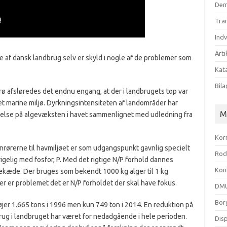
Dem
Tra
Ind
Arti
e af dansk landbrug selv er skyld i nogle af de problemer som
Kata
Bila
rø afsløredes det endnu engang, at der i landbrugets top var
et marine miljø. Dyrkningsintensiteten af landområder har
M
delse på algevæksten i havet sammenlignet med udledning fra
Kor
ænrørerne til havmiljøet er som udgangspunkt gavnlig specielt
Rod
igelig med fosfor, P. Med det rigtige N/P forhold dannes
Kon
dekæde. Der bruges som bekendt 1000 kg alger til 1 kg
r er problemet det er N/P forholdet der skal have fokus.
DMU
Bor
tøjer 1.665 tons i 1996 men kun 749 ton i 2014. En reduktion på
rug i landbruget har været for nedadgående i hele perioden.
Dis