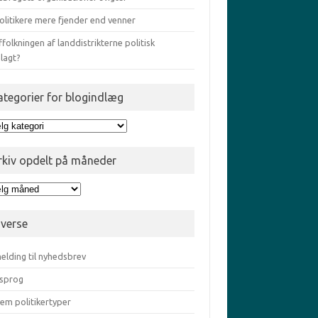
olitikere mere fjender end venner
ffolkningen af landdistrikterne politisk
lagt?
ategorier for blogindlæg
egorier
gindlæg
rkiv opdelt på måneder
iv
elt
iverse
eder
elding til nyhedsbrev
sprog
em politikertyper