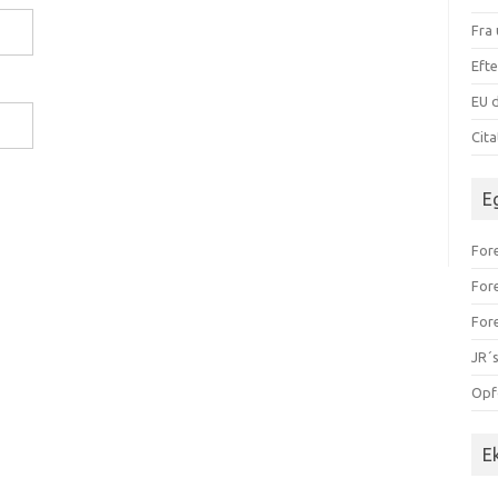
Fra 
Efte
EU d
Cit
E
Fore
For
For
JR´s
Opf
E