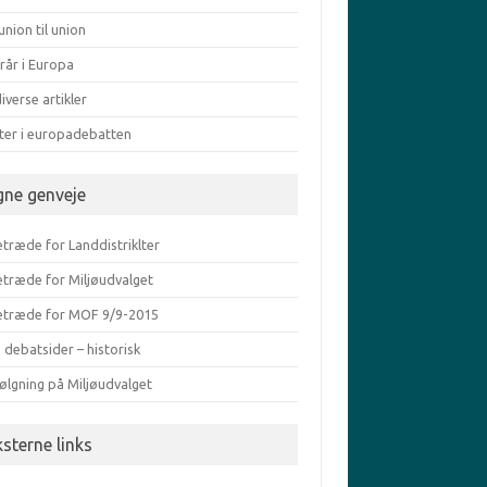
union til union
rår i Europa
iverse artikler
ater i europadebatten
gne genveje
træde for Landdistriklter
etræde for Miljøudvalget
etræde for MOF 9/9-2015
 debatsider – historisk
ølgning på Miljøudvalget
ksterne links