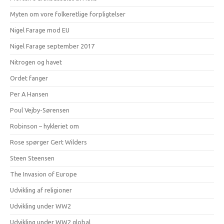
Myten om vore folkeretlige forpligtelser
Nigel Farage mod EU
Nigel Farage september 2017
Nitrogen og havet
Ordet fanger
Per A Hansen
Poul Vejby-Sørensen
Robinson – hykleriet om
Rose spørger Gert Wilders
Steen Steensen
The Invasion of Europe
Udvikling af religioner
Udvikling under WW2
Udvikling under WW2 global