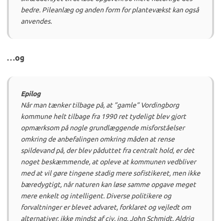
bedre. Pileanlæg og anden form for plantevækst kan også
anvendes.
…og
Epilog
Når man tænker tilbage på, at ”gamle” Vordingborg
kommune helt tilbage fra 1990 ret tydeligt blev gjort
opmærksom på nogle grundlæggende misforståelser
omkring de anbefalingen omkring måden at rense
spildevand på, der blev påduttet fra centralt hold, er det
noget beskæmmende, at opleve at kommunen vedbliver
med at vil gøre tingene stadig mere sofistikeret, men ikke
bæredygtigt, når naturen kan løse samme opgave meget
mere enkelt og intelligent. Diverse politikere og
forvaltninger er blevet advaret, forklaret og vejledt om
alternativer, ikke mindst af civ. ing. John Schmidt. Aldrig