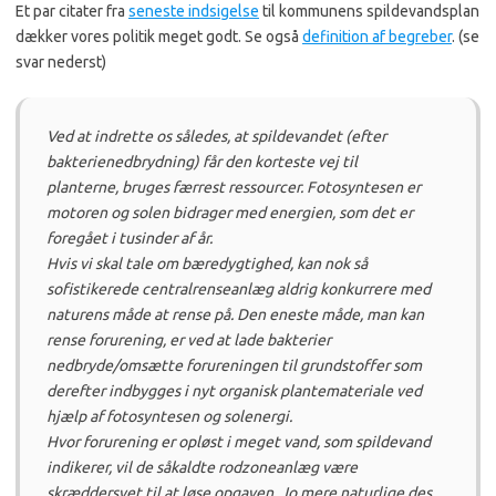
Et par citater fra
seneste indsigelse
til kommunens spildevandsplan
dækker vores politik meget godt. Se også
definition af begreber
. (se
svar nederst)
Ved at indrette os således, at spildevandet (efter
bakterienedbrydning) får den korteste vej til
planterne, bruges færrest ressourcer. Fotosyntesen er
motoren og solen bidrager med energien, som det er
foregået i tusinder af år.
Hvis vi skal tale om bæredygtighed, kan nok så
sofistikerede centralrenseanlæg aldrig konkurrere med
naturens måde at rense på. Den eneste måde, man kan
rense forurening, er ved at lade bakterier
nedbryde/omsætte forureningen til grundstoffer som
derefter indbygges i nyt organisk plantemateriale ved
hjælp af fotosyntesen og solenergi.
Hvor forurening er opløst i meget vand, som spildevand
indikerer, vil de såkaldte rodzoneanlæg være
skræddersyet til at løse opgaven. Jo mere naturlige des