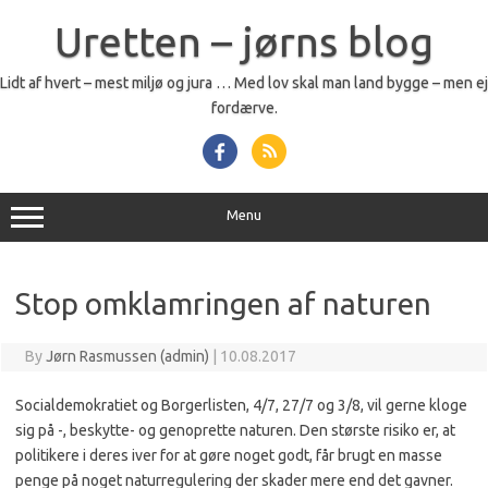
Skip
to
Uretten – jørns blog
content
Lidt af hvert – mest miljø og jura … Med lov skal man land bygge – men ej
fordærve.
Menu
Stop omklamringen af naturen
By
Jørn Rasmussen (admin)
|
10.08.2017
Socialdemokratiet og Borgerlisten, 4/7, 27/7 og 3/8, vil gerne kloge
sig på -, beskytte- og genoprette naturen. Den største risiko er, at
politikere i deres iver for at gøre noget godt, får brugt en masse
penge på noget naturregulering der skader mere end det gavner.