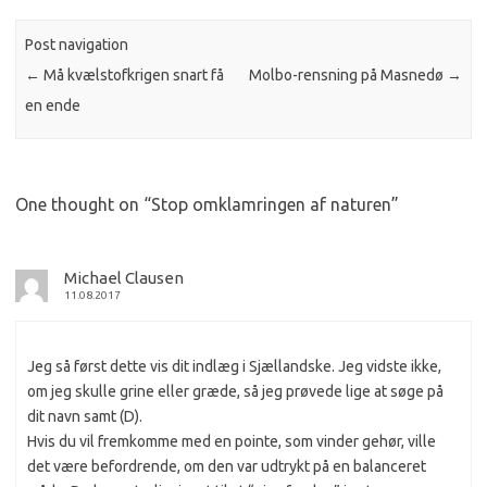
Post navigation
←
Må kvælstofkrigen snart få
Molbo-rensning på Masnedø
→
en ende
One thought on “
Stop omklamringen af naturen
”
Michael Clausen
11.08.2017
Jeg så først dette vis dit indlæg i Sjællandske. Jeg vidste ikke,
om jeg skulle grine eller græde, så jeg prøvede lige at søge på
dit navn samt (D).
Hvis du vil fremkomme med en pointe, som vinder gehør, ville
det være befordrende, om den var udtrykt på en balanceret