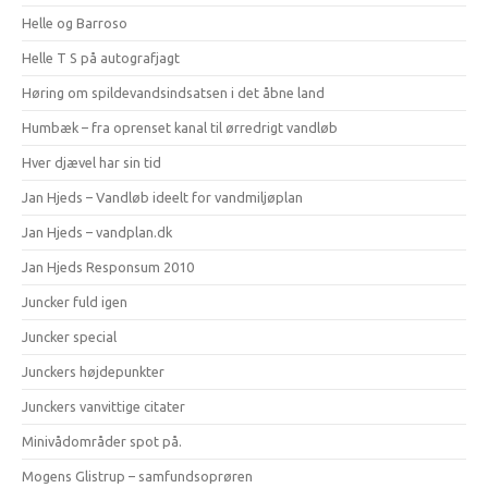
Helle og Barroso
Helle T S på autografjagt
Høring om spildevandsindsatsen i det åbne land
Humbæk – fra oprenset kanal til ørredrigt vandløb
Hver djævel har sin tid
Jan Hjeds – Vandløb ideelt for vandmiljøplan
Jan Hjeds – vandplan.dk
Jan Hjeds Responsum 2010
Juncker fuld igen
Juncker special
Junckers højdepunkter
Junckers vanvittige citater
Minivådområder spot på.
Mogens Glistrup – samfundsoprøren