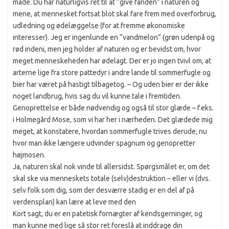
måde. Du har naturligvis ret til at “give fanden” i naturen og
mene, at mennesket fortsat blot skal fare frem med overforbrug,
udledning og ødelæggelse (for at fremme økonomiske
interesser). Jeg er ingenlunde en “vandmelon” (grøn udenpå og
rød indeni, men jeg holder af naturen og er bevidst om, hvor
meget menneskeheden har ødelagt. Der er jo ingen tvivl om, at
arterne lige fra store pattedyr i andre lande til sommerfugle og
bier har været på hastigt tilbagetog. – Og uden bier er der ikke
noget landbrug, hvis sag du vil kunne tale i fremtiden.
Genoprettelse er både nødvendig og også til stor glæde – f.eks.
i Holmegård Mose, som vi har her i nærheden. Det glædede mig
meget, at konstatere, hvordan sommerfugle trives derude, nu
hvor man ikke længere udvinder spagnum og genopretter
højmosen.
Ja, naturen skal nok vinde til allersidst. Spørgsmålet er, om det
skal ske via menneskets totale (selv)destruktion – eller vi (dvs.
selv folk som dig, som der desværre stadig er en del af på
verdensplan) kan lære at leve med den
Kort sagt, du er en patetisk fornægter af kendsgerninger, og
man kunne med lige så stor ret foreslå at inddrage din