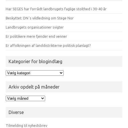
Har SEGES har forrådt landbrugets faglige stolthed i 30-40 år
Beskyttet: DN´s vildledning om Stege Nor
Landbrugets organisationer svigter
Er politikere mere fjender end venner
Er affolkningen af landdistrikterne politisk planlagt?
Kategorier for blogindlæg
Kategorier
for
blogindlæg
Arkiv opdelt på måneder
Arkiv
opdelt
på
Diverse
måneder
Tilmelding til nyhedsbrev