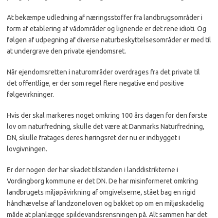
At bekæmpe udledning af næringsstoffer fra landbrugsområder i
form af etablering af vådområder og lignende er det rene idioti. Og
følgen af udpegning af diverse naturbeskyttelsesområder er med til
at undergrave den private ejendomsret.
Når ejendomsretten i naturområder overdrages fra det private til
det offentlige, er der som regel flere negative end positive
følgevirkninger.
Hvis der skal markeres noget omkring 100 års dagen for den første
lov om naturfredning, skulle det være at Danmarks Naturfredning,
DN, skulle fratages deres høringsret der nu er indbygget i
lovgivningen.
Er der nogen der har skadet tilstanden i landdistrikterne i
Vordingborg kommune er det DN. De har misinformeret omkring
landbrugets miljøpåvirkning af omgivelserne, stået bag en rigid
håndhævelse af landzoneloven og bakket op om en miljøskadelig
måde at planlægge spildevandsrensningen på. Alt sammen har det