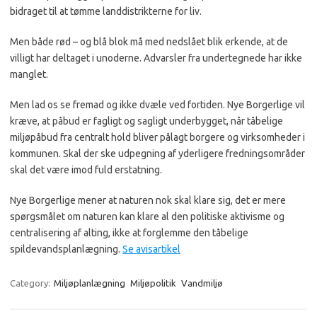
bidraget til at tømme landdistrikterne for liv.
Men både rød – og blå blok må med nedslået blik erkende, at de
villigt har deltaget i unoderne. Advarsler fra undertegnede har ikke
manglet.
Men lad os se fremad og ikke dvæle ved fortiden. Nye Borgerlige vil
kræve, at påbud er fagligt og sagligt underbygget, når tåbelige
miljøpåbud fra centralt hold bliver pålagt borgere og virksomheder i
kommunen. Skal der ske udpegning af yderligere fredningsområder
skal det være imod fuld erstatning.
Nye Borgerlige mener at naturen nok skal klare sig, det er mere
spørgsmålet om naturen kan klare al den politiske aktivisme og
centralisering af alting, ikke at forglemme den tåbelige
spildevandsplanlægning.
Se avisartikel
Category:
Miljøplanlægning
Miljøpolitik
Vandmiljø