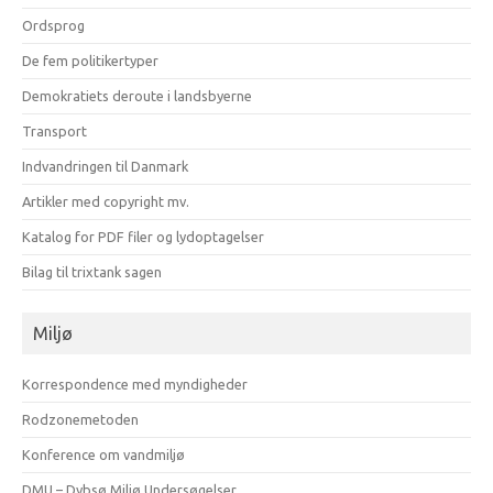
Ordsprog
De fem politikertyper
Demokratiets deroute i landsbyerne
Transport
Indvandringen til Danmark
Artikler med copyright mv.
Katalog for PDF filer og lydoptagelser
Bilag til trixtank sagen
Miljø
Korrespondence med myndigheder
Rodzonemetoden
Konference om vandmiljø
DMU – Dybsø Miljø Undersøgelser