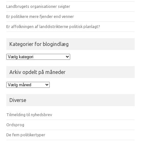
Landbrugets organisationer svigter
Er politikere mere fjender end venner
Er affolkningen af landdistrikterne politisk planlagt?
Kategorier for blogindlæg
Kategorier
for
blogindlæg
Arkiv opdelt på måneder
Arkiv
opdelt
på
Diverse
måneder
Tilmelding til nyhedsbrev
Ordsprog
De fem politikertyper