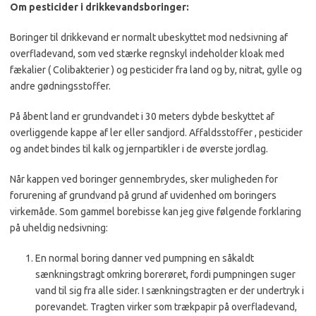
Om pesticider i drikkevandsboringer:
Boringer til drikkevand er normalt ubeskyttet mod nedsivning af
overfladevand, som ved stærke regnskyl indeholder kloak med
fækalier ( Colibakterier ) og pesticider fra land og by, nitrat, gylle og
andre gødningsstoffer.
På åbent land er grundvandet i 30 meters dybde beskyttet af
overliggende kappe af ler eller sandjord. Affaldsstoffer , pesticider
og andet bindes til kalk og jernpartikler i de øverste jordlag.
Når kappen ved boringer gennembrydes, sker muligheden for
forurening af grundvand på grund af uvidenhed om boringers
virkemåde. Som gammel borebisse kan jeg give følgende forklaring
på uheldig nedsivning:
En normal boring danner ved pumpning en såkaldt
sænkningstragt omkring borerøret, fordi pumpningen suger
vand til sig fra alle sider. I sænkningstragten er der undertryk i
porevandet. Tragten virker som trækpapir på overfladevand,