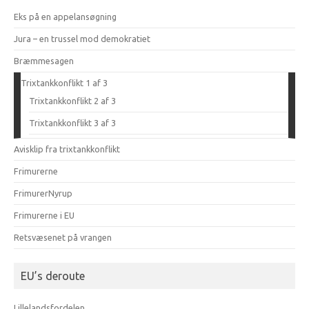
Eks på en appelansøgning
Jura – en trussel mod demokratiet
Bræmmesagen
Trixtankkonflikt 1 af 3
Trixtankkonflikt 2 af 3
Trixtankkonflikt 3 af 3
Avisklip fra trixtankkonflikt
Frimurerne
FrimurerNyrup
Frimurerne i EU
Retsvæsenet på vrangen
EU’s deroute
Lillelandsfordelen