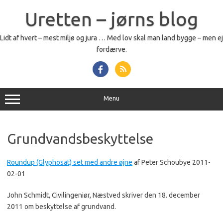
Skip
to
Uretten – jørns blog
content
Lidt af hvert – mest miljø og jura … Med lov skal man land bygge – men ej
fordærve.
Menu
Grundvandsbeskyttelse
Roundup (Glyphosat) set med andre øjne
af Peter Schoubye 2011-
02-01
John Schmidt, Civilingeniør, Næstved skriver den 18. december
2011 om beskyttelse af grundvand.