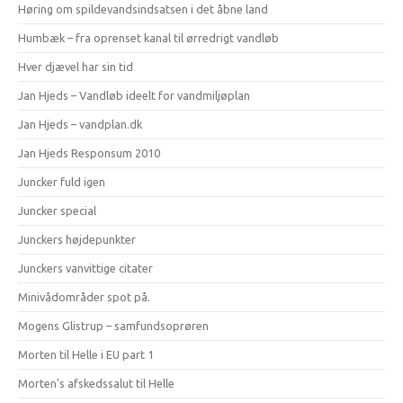
Høring om spildevandsindsatsen i det åbne land
Humbæk – fra oprenset kanal til ørredrigt vandløb
Hver djævel har sin tid
Jan Hjeds – Vandløb ideelt for vandmiljøplan
Jan Hjeds – vandplan.dk
Jan Hjeds Responsum 2010
Juncker fuld igen
Juncker special
Junckers højdepunkter
Junckers vanvittige citater
Minivådområder spot på.
Mogens Glistrup – samfundsoprøren
Morten til Helle i EU part 1
Morten's afskedssalut til Helle