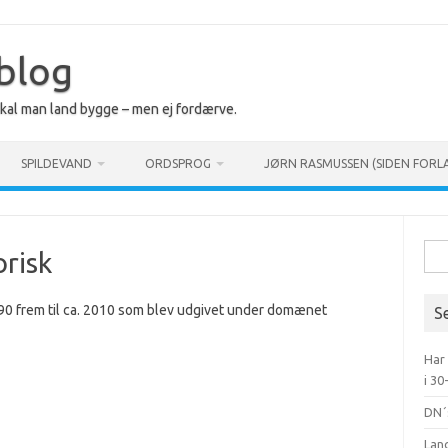
 blog
 skal man land bygge – men ej fordærve.
SPILDEVAND
ORDSPROG
JØRN RASMUSSEN (SIDEN FORL
Søg
orisk
efte
90 frem til ca. 2010 som blev udgivet under domænet
S
Har
i 30
DN´
Lan