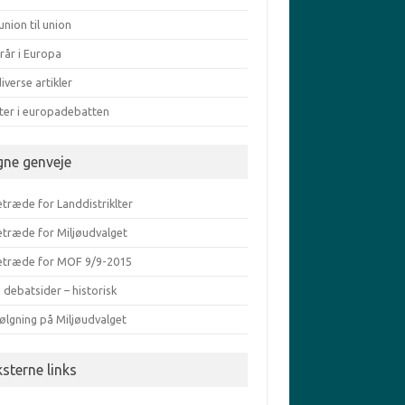
union til union
rår i Europa
iverse artikler
ater i europadebatten
gne genveje
træde for Landdistriklter
etræde for Miljøudvalget
etræde for MOF 9/9-2015
 debatsider – historisk
ølgning på Miljøudvalget
ksterne links