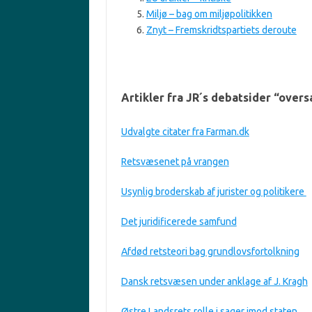
Miljø – bag om miljøpolitikken
Znyt – Fremskridtspartiets deroute
Artikler fra JR´s debatsider “overs
Udvalgte citater fra Farman.dk
Retsvæsenet på vrangen
Usynlig broderskab af jurister og politikere
Det juridificerede samfund
Afdød retsteori bag grundlovsfortolkning
Dansk retsvæsen under anklage af J. Kragh
Østre Landsrets rolle i sager imod staten