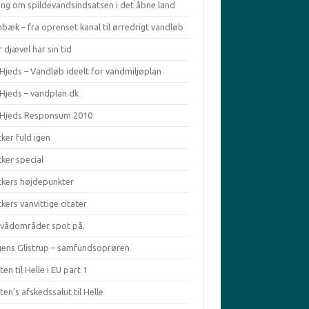
ing om spildevandsindsatsen i det åbne land
bæk – fra oprenset kanal til ørredrigt vandløb
 djævel har sin tid
Hjeds – Vandløb ideelt for vandmiljøplan
 Hjeds – vandplan.dk
 Hjeds Responsum 2010
ker fuld igen
ker special
ckers højdepunkter
kers vanvittige citater
ivådområder spot på.
ens Glistrup – samfundsoprøren
en til Helle i EU part 1
en's afskedssalut til Helle