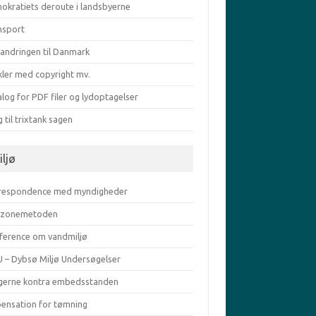
okratiets deroute i landsbyerne
nsport
vandringen til Danmark
kler med copyright mv.
log for PDF filer og lydoptagelser
g til trixtank sagen
iljø
respondence med myndigheder
zonemetoden
ference om vandmiljø
 – Dybsø Miljø Undersøgelser
gerne kontra embedsstanden
pensation for tømning