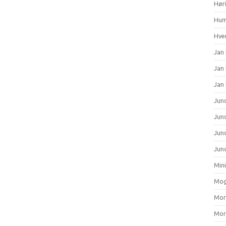
Hør
Hum
Hver
Jan 
Jan
Jan
Junc
Junc
Jun
Junc
Min
Mog
Mort
Mort