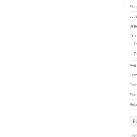
Eks
Jur
Br
Trix
Tr
Tr
Avis
Fri
Fri
Frim
Ret
E
Lill