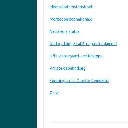
Ideers kraft historisk set
Mordet på det nationale
Nationens status
Nedbrydningen af Europas fundament
Uffe Østergaard – en tidstype
Afviste debatindlæg
Foreningen for Direkte Demokrati
Z-nyt