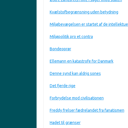
Kvælstofbegrænsning uden betydning
Miljøbevægelsen er startet af de intellektue
Miljøpolitik pro et contra
Bondeoprør
Ellemann en katastrofe for Danmark
Denne synd kan aldrig sones
Det fjerde rige
Forbrydelse mod civilisationen
Freddy frelser fædrelandet fra fanatismen
Hadet til grænser