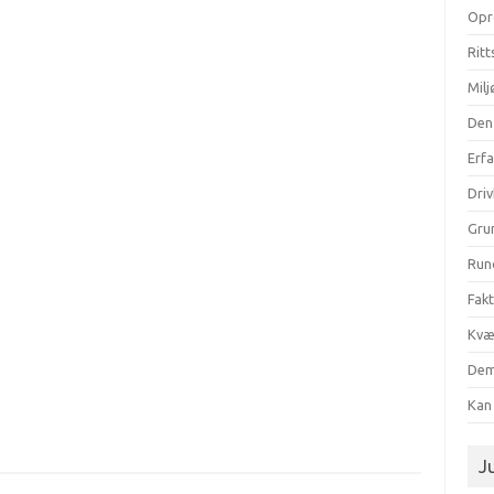
Opr
Ritt
Milj
Den
Erf
Dri
Gru
Run
Fak
Kvæ
Dem
Kan 
Ju