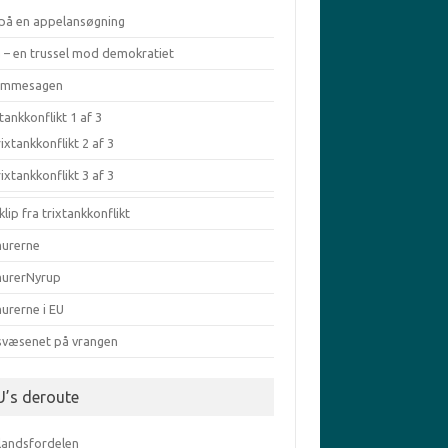
 på en appelansøgning
a – en trussel mod demokratiet
æmmesagen
tankkonflikt 1 af 3
ixtankkonflikt 2 af 3
ixtankkonflikt 3 af 3
klip fra trixtankkonflikt
murerne
murerNyrup
urerne i EU
svæsenet på vrangen
U’s deroute
elandsfordelen