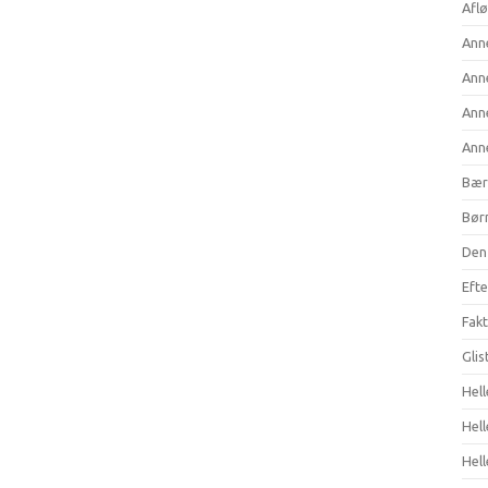
Aflø
Anne
Anne
Anne
Anne
Bær
Børn
Den 
Efte
Fakt
Gli
Hell
Hel
Hell