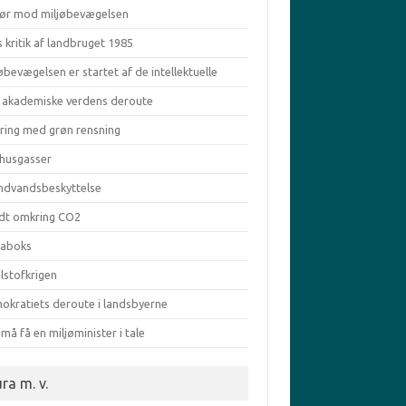
ør mod miljøbevægelsen
s kritik af landbruget 1985
øbevægelsen er startet af de intellektuelle
 akademiske verdens deroute
aring med grøn rensning
vhusgasser
ndvandsbeskyttelse
dt omkring CO2
taboks
lstofkrigen
okratiets deroute i landsbyerne
må få en miljøminister i tale
ra m. v.