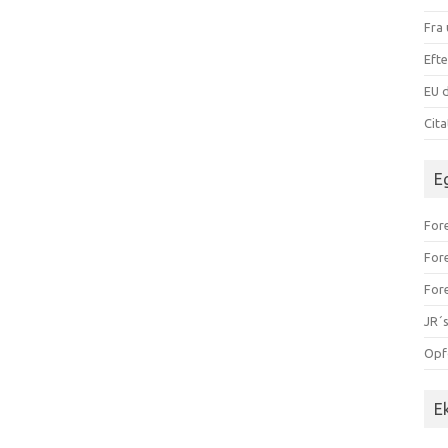
Fra 
Efte
EU d
Cit
E
Fore
For
For
JR´s
Opf
E