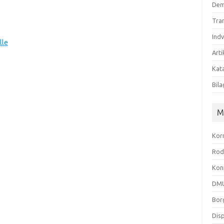
Dem
Tra
Ind
lle
Arti
Kata
Bila
M
Kor
Rod
Kon
DMU
Bor
Dis