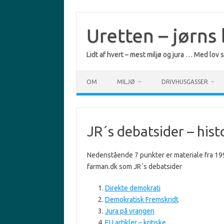
Skip
to
content
Uretten – jørns
Lidt af hvert – mest miljø og jura … Med lov
OM
MILJØ
DRIVHUSGASSER
JR´s debatsider – hist
Nedenstående 7 punkter er materiale fra 19
farman.dk som JR´s debatsider
Direkte demokrati
Demokratisk Fremskridt
Jura på vrangen
EU artikler – kritiske