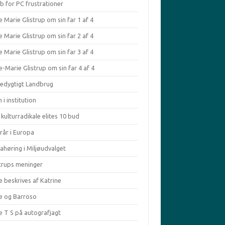
b for PC frustrationer
 Marie Glistrup om sin far 1 af 4
 Marie Glistrup om sin far 2 af 4
 Marie Glistrup om sin far 3 af 4
-Marie Glistrup om sin far 4 af 4
edygtigt Landbrug
 i institution
kulturradikale elites 10 bud
rår i Europa
ahøring i Miljøudvalget
strups meninger
e beskrives af Katrine
le og Barroso
e T S på autografjagt