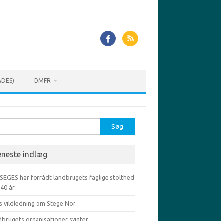
ADES)
DMFR
r:
eneste indlæg
 SEGES har forrådt landbrugets faglige stolthed
-40 år
s vildledning om Stege Nor
dbrugets organisationer svigter