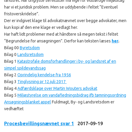
landsret. Når tinglyste servitutter må vige for vidtløftige miljøtiltag
har vi et juridisk problem. Men se uddybende i feltet “Eventuel
fristoverskridelse”.
Der er indgivet klage til advokatnævnet over begge advokater, men
kun kopi af den ene klage er vedlagt her.
Har haft lidt problemer med at håndtere så megen tekst i feltet
“Begrundelse for ansøgningen”. Derfor kan teksten læses
her
.
Bilag 00
Byretsdom
Bilag 0
Landsretsdom
Bilag 1
Katastrofale domsforhandlinger i by- og landsret af en
simpel spildevandssag
Bilag 2
Oprindelig kendelse fra 1956
Bilag 3
Tinglysning pr 12.juli 2017
Bilag 4
Adfærdsklage over Martin Wouters advokat
Bilag 5
Miljøstyrelse om vandafledningsbidrag ifb tømningsordning
Ansøgningsblanket appel
Fuldmagt, By- og Landsretsdom er
vedhæftet
Procesbevillingsnævnet svar 1
2017-09-19