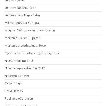
Juncker special
Junckers højdepunkter
Junckers vanvittige citater
Minivådområder spot på.
Mogens Glistrup – samfundsoprøren
Morten til Helle i EU part 1
Morten's afskedssalut til Helle
Myten om vore folkeretlige forpligtelser
Nigel Farage mod EU
Nigel Farage september 2017
Nitrogen og havet
Ordet fanger
Per A Hansen
Poul Vejby-Sørensen