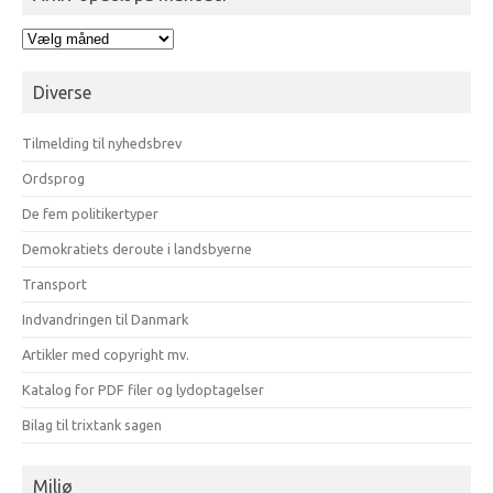
Arkiv
opdelt
på
Diverse
måneder
Tilmelding til nyhedsbrev
Ordsprog
De fem politikertyper
Demokratiets deroute i landsbyerne
Transport
Indvandringen til Danmark
Artikler med copyright mv.
Katalog for PDF filer og lydoptagelser
Bilag til trixtank sagen
Miljø