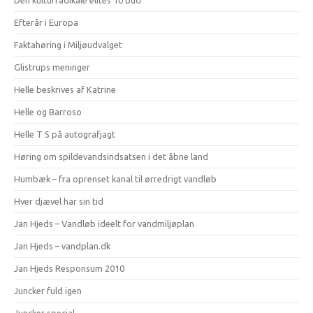
Den kulturradikale elites 10 bud
Efterår i Europa
Faktahøring i Miljøudvalget
Glistrups meninger
Helle beskrives af Katrine
Helle og Barroso
Helle T S på autografjagt
Høring om spildevandsindsatsen i det åbne land
Humbæk – fra oprenset kanal til ørredrigt vandløb
Hver djævel har sin tid
Jan Hjeds – Vandløb ideelt for vandmiljøplan
Jan Hjeds – vandplan.dk
Jan Hjeds Responsum 2010
Juncker fuld igen