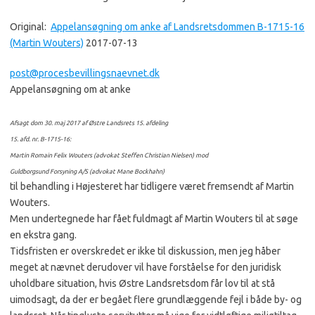
Original:
Appelansøgning om anke af Landsretsdommen B-1715-16
(Martin Wouters)
2017-07-13
post@procesbevillingsnaevnet.d
k
Appelansøgning
​ om at anke
Afsagt dom 30. maj 2017 af Østre Landsrets 15. afdeling
15. afd. nr. B-1715-16:
Martin Romain Felix Wouters (advokat Steffen Christian Nielsen) mod
Guldborgsund Forsyning A/S (advokat Mane Bockhahn)
​til behandling i Højesteret​ har tidligere været fremsendt af Martin
Wouters.
Men undertegnede har fået fuldmagt af Martin Wouters til at søge
en ekstra gang.
​Tidsfristen er overskredet er ikke til diskussion​, men jeg håber
meget at nævnet derudover vil have forståelse for den juridisk
uholdbare situation, hvis Østre Landsretsdom får lov til at stå
uimodsagt, da der er begået flere grundlæggende​ fejl i både by- og