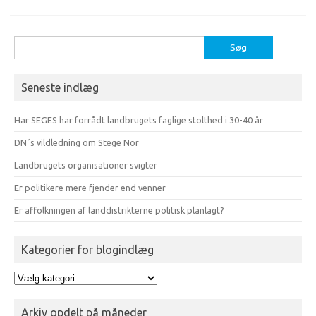
Søg
efter:
Seneste indlæg
Har SEGES har forrådt landbrugets faglige stolthed i 30-40 år
DN´s vildledning om Stege Nor
Landbrugets organisationer svigter
Er politikere mere fjender end venner
Er affolkningen af landdistrikterne politisk planlagt?
Kategorier for blogindlæg
Kategorier
for
blogindlæg
Arkiv opdelt på måneder