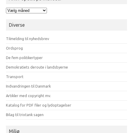
Arkiv
opdelt
på
Diverse
måneder
Tilmelding til nyhedsbrev
Ordsprog
De fem politikertyper
Demokratiets deroute i landsbyerne
Transport
Indvandringen til Danmark
Artikler med copyright mv.
Katalog for PDF filer og lydoptagelser
Bilag til trixtank sagen
Miljø