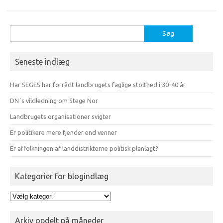
Søg
efter:
Seneste indlæg
Har SEGES har forrådt landbrugets faglige stolthed i 30-40 år
DN´s vildledning om Stege Nor
Landbrugets organisationer svigter
Er politikere mere fjender end venner
Er affolkningen af landdistrikterne politisk planlagt?
Kategorier for blogindlæg
Kategorier
for
blogindlæg
Arkiv opdelt på måneder