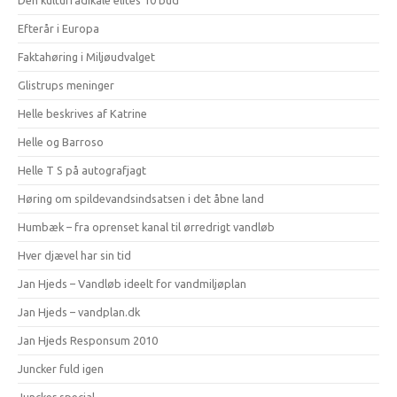
Den kulturradikale elites 10 bud
Efterår i Europa
Faktahøring i Miljøudvalget
Glistrups meninger
Helle beskrives af Katrine
Helle og Barroso
Helle T S på autografjagt
Høring om spildevandsindsatsen i det åbne land
Humbæk – fra oprenset kanal til ørredrigt vandløb
Hver djævel har sin tid
Jan Hjeds – Vandløb ideelt for vandmiljøplan
Jan Hjeds – vandplan.dk
Jan Hjeds Responsum 2010
Juncker fuld igen