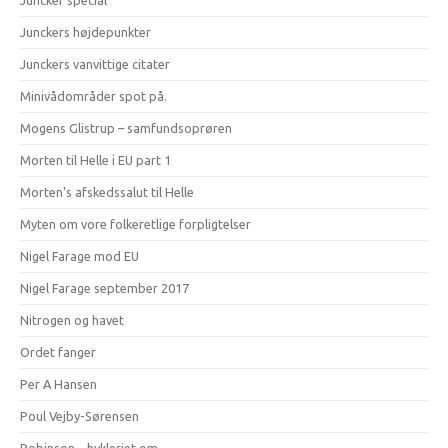
Juncker special
Junckers højdepunkter
Junckers vanvittige citater
Minivådområder spot på.
Mogens Glistrup – samfundsoprøren
Morten til Helle i EU part 1
Morten's afskedssalut til Helle
Myten om vore folkeretlige forpligtelser
Nigel Farage mod EU
Nigel Farage september 2017
Nitrogen og havet
Ordet fanger
Per A Hansen
Poul Vejby-Sørensen