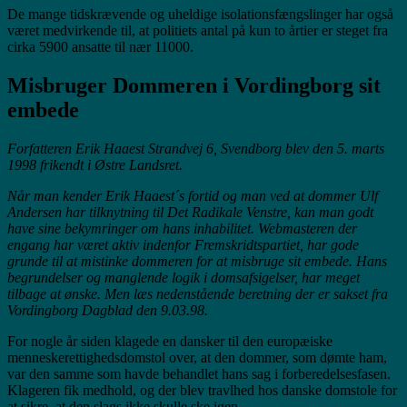
De mange tidskrævende og uheldige isolationsfængslinger har også
været medvirkende til, at politiets antal på kun to årtier er steget fra
cirka 5900 ansatte til nær 11000.
Misbruger Dommeren i Vordingborg sit
embede
Forfatteren Erik Haaest Strandvej 6, Svendborg blev den 5. marts
1998 frikendt i Østre Landsret.
Når man kender Erik Haaest´s fortid og man ved at dommer Ulf
Andersen har tilknytning til Det Radikale Venstre, kan man godt
have sine bekymringer om hans inhabilitet. Webmasteren der
engang har været aktiv indenfor Fremskridtspartiet, har gode
grunde til at mistinke dommeren for at misbruge sit embede. Hans
begrundelser og manglende logik i domsafsigelser, har meget
tilbage at ønske. Men læs nedenstående beretning der er sakset fra
Vordingborg Dagblad den 9.03.98.
For nogle år siden klagede en dansker til den europæiske
menneskerettighedsdomstol over, at den dommer, som dømte ham,
var den samme som havde behandlet hans sag i forberedelsesfasen.
Klageren fik medhold, og der blev travlhed hos danske domstole for
at sikre, at den slags ikke skulle ske igen.