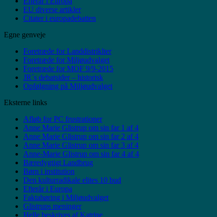
Efterår i Europa
EU diverse artikler
Citater i europadebatten
Egne genveje
Foretræde for Landdistriklter
Foretræde for Miljøudvalget
Foretræde for MOF 9/9-2015
JR´s debatsider – historisk
Opfølgning på Miljøudvalget
Eksterne links
Afløb for PC frustrationer
Anne Marie Glistrup om sin far 1 af 4
Anne Marie Glistrup om sin far 2 af 4
Anne Marie Glistrup om sin far 3 af 4
Anne-Marie Glistrup om sin far 4 af 4
Bæredygtigt Landbrug
Børn i institution
Den kulturradikale elites 10 bud
Efterår i Europa
Faktahøring i Miljøudvalget
Glistrups meninger
Helle beskrives af Katrine