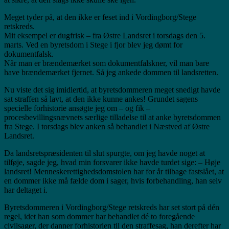
Meget tyder på, at den ikke er feset ind i Vordingborg/Stege
retskreds.
Mit eksempel er dugfrisk – fra Østre Landsret i torsdags den 5.
marts. Ved en byretsdom i Stege i fjor blev jeg dømt for
dokumentfalsk.
Når man er brændemærket som dokumentfalskner, vil man bare
have brændemærket fjernet. Så jeg ankede dommen til landsretten.
Nu viste det sig imidlertid, at byretsdommeren meget snedigt havde
sat straffen så lavt, at den ikke kunne ankes! Grundet sagens
specielle forhistorie ansøgte jeg om – og fik –
procesbevillingsnævnets særlige tilladelse til at anke byretsdommen
fra Stege. I torsdags blev anken så behandlet i Næstved af Østre
Landsret.
Da landsretspræsidenten til slut spurgte, om jeg havde noget at
tilføje, sagde jeg, hvad min forsvarer ikke havde turdet sige: – Høje
landsret! Menneskerettighedsdomstolen har for år tilbage fastslået, at
en dommer ikke må fælde dom i sager, hvis forbehandling, han selv
har deltaget i.
Byretsdommeren i Vordingborg/Stege retskreds har set stort på dén
regel, idet han som dommer har behandlet dé to foregående
civilsager, der danner forhistorien til den straffesag, han derefter har