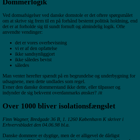
Dommerlogik
Ved domsafsigelser ved danske domstole er det oftere spørgsmålet
om at skrive sig frem til en på forhånd bestemt politisk holdning, end
det er at forholde sig til sundt fornuft og almindelig logik. Ofte
anvendte vendinger:
det er vores overbevisning
vi er af den opfattelse
ikke sandsynliggjort
ikke således bevist
således
Man venter herefter spændt på en begrundelse og underbygning for
udsagnene, men dette undlades som regel.
Evner den danske dommerstand ikke dette, eller tilpasser og
indynder de sig bekvemt overdanmarks ønsker?
JR
Over 1000 bliver isolationsfængslet
Finn Wagner, Bredgade 36 B, 1. 1260 København K skriver i
Erhvervsbladet den 04.06.98 bl.a.
Danske dommere er dygtige, men de er alligevel de dårligst