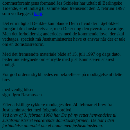
dommerforeningens formand Jes Schiøler har udtalt til Berlingske
Tidende, er et indlæg til samme blad fremsendt den 2. februar 1997
som vedlægges i
kopi
.
Det er muligt at De ikke kan blande Dem i hvad der i øjeblikket
foregår i de danske retssale, men De er dog den øverste ansvarlige.
Men det forholder sig anderledes med de kommende love, der skal
vedtages, specielt må Justitsministeriet have et ansvar når der er tale
om en domstolsreform.
Med det fremsendte materiale både af 15. juli 1997 og dags dato,
beder undertegnede om et møde med justitsministeren snarest
muligt.
For god ordens skyld bedes en bekræftelse på modtagelse af dette
brev.
med venlig hilsen
sign. Jørn Rasmussen
Efter adskillige rykkere modtages den 24. februar et brev fra
Justitsministeriet med følgende ordlyd.
Ved brev af 3. februar 1998 har De på ny rettet henvendelse til
Justitsministeriet vedrørende domstolsreformen. De har i den
forbindelse anmodet om et møde med justitsministeren.