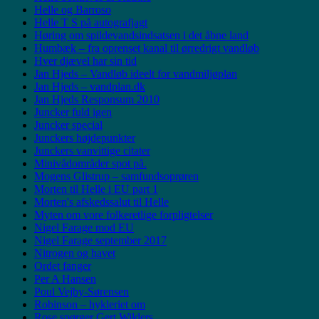
Helle og Barroso
Helle T S på autografjagt
Høring om spildevandsindsatsen i det åbne land
Humbæk – fra oprenset kanal til ørredrigt vandløb
Hver djævel har sin tid
Jan Hjeds – Vandløb ideelt for vandmiljøplan
Jan Hjeds – vandplan.dk
Jan Hjeds Responsum 2010
Juncker fuld igen
Juncker special
Junckers højdepunkter
Junckers vanvittige citater
Minivådområder spot på.
Mogens Glistrup – samfundsoprøren
Morten til Helle i EU part 1
Morten's afskedssalut til Helle
Myten om vore folkeretlige forpligtelser
Nigel Farage mod EU
Nigel Farage september 2017
Nitrogen og havet
Ordet fanger
Per A Hansen
Poul Vejby-Sørensen
Robinson – hykleriet om
Rose spørger Gert Wilders