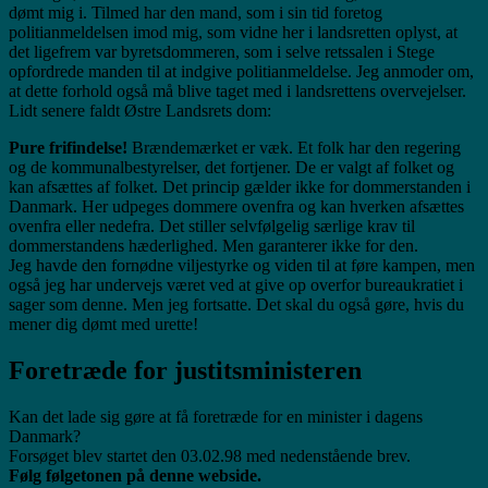
dømt mig i. Tilmed har den mand, som i sin tid foretog
politianmeldelsen imod mig, som vidne her i landsretten oplyst, at
det ligefrem var byretsdommeren, som i selve retssalen i Stege
opfordrede manden til at indgive politianmeldelse. Jeg anmoder om,
at dette forhold også må blive taget med i landsrettens overvejelser.
Lidt senere faldt Østre Landsrets dom:
Pure frifindelse!
Brændemærket er væk. Et folk har den regering
og de kommunalbestyrelser, det fortjener. De er valgt af folket og
kan afsættes af folket. Det princip gælder ikke for dommerstanden i
Danmark. Her udpeges dommere ovenfra og kan hverken afsættes
ovenfra eller nedefra. Det stiller selvfølgelig særlige krav til
dommerstandens hæderlighed. Men garanterer ikke for den.
Jeg havde den fornødne viljestyrke og viden til at føre kampen, men
også jeg har undervejs været ved at give op overfor bureaukratiet i
sager som denne. Men jeg fortsatte. Det skal du også gøre, hvis du
mener dig dømt med urette!
Foretræde for justitsministeren
Kan det lade sig gøre at få foretræde for en minister i dagens
Danmark?
Forsøget blev startet den 03.02.98 med nedenstående brev.
Følg følgetonen på denne webside.