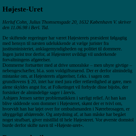
Højeste-Uret
Herluf Cohn, Julius Thomsensgade 20, 1632 København V. skriver
den 11.06.98 i Berl. Tid.
De skiftende regeringer har været Højesterets præsident følgagtig
med hensyn til næsten udelukkende at vælge jurister fra
justitsministeriet, anklagemyndigheden og politiet til dommere.
Ingen jurist tror derfor, at Højesteret uvildigt vil underkende
forvaltningens afgørelser.
Dommerne fortsætter med at drive umoralske – men uhyre givtige –
nebengeschæfter, bl.a. som voldgiftsmænd. Der er derfor almindelig
mistanke om, at Højesterets afgørelser, f.eks. i sagen om
grundlovens § 20, intet har med jura eller retfærdighed at gøre, men
alene skyldes angst for, at Folketinget vil forbyde disse bijobs, der
forsinker de almindelige sager i årevis.
Asbjørn Jensen sætter problematikken i særligt relief. At han kan
blive siddende som dommer i Højesteret, skønt der er tvivl om,
hvorvidt han har løjet over for ombudsmanden i Nørrebrosagen, er
uhyggeligt afslørende. Og antydning af, at han måske har begået
noget strafbart, giver mistillid til hele Højesteret. Vor øverste domstol
burde derfor skifte navn til »Højeste-uret«.