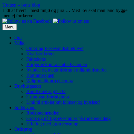
Skip
Uretten – jørns blog
to
Lidt af hvert – mest miljø og jura … Med lov skal man land bygge –
content
men ej fordærve.
Menu
Om
Miljø
Omkring Fiskevandsdirektivet
Kvælstofkrigen
Faktaboks
Borgerne kontra embedsstanden
Svindel og magtmisbrug i miljøministreriet
Bræmmesagen
Miljøpolitik pro et contra
Drivhusgasser
Rundt omkring CO2
Grundvandsbeskyttelse
Link til artikler om klimaet og kvælstof
Spildevand
Rodzonemetoden
Gode og dårlige eksempler på rodzoneanlæg
Erfaring med grøn rensning
Ordsprog