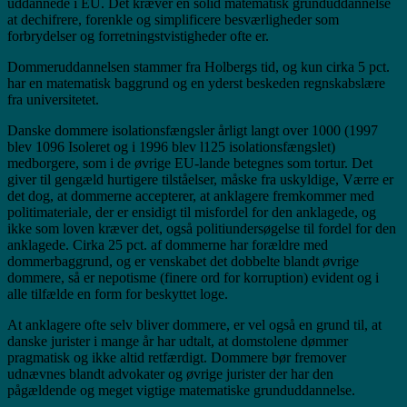
uddannede i EU. Det kræver en solid matematisk grunduddannelse
at dechifrere, forenkle og simplificere besværligheder som
forbrydelser og forretningstvistigheder ofte er.
Dommeruddannelsen stammer fra Holbergs tid, og kun cirka 5 pct.
har en matematisk baggrund og en yderst beskeden regnskabslære
fra universitetet.
Danske dommere isolationsfængsler årligt langt over 1000 (1997
blev 1096 Isoleret og i 1996 blev l125 isolationsfængslet)
medborgere, som i de øvrige EU-lande betegnes som tortur. Det
giver til gengæld hurtigere tilståelser, måske fra uskyldige, Værre er
det dog, at dommerne accepterer, at anklagere fremkommer med
politimateriale, der er ensidigt til misfordel for den anklagede, og
ikke som loven kræver det, også politiundersøgelse til fordel for den
anklagede. Cirka 25 pct. af dommerne har forældre med
dommerbaggrund, og er venskabet det dobbelte blandt øvrige
dommere, så er nepotisme (finere ord for korruption) evident og i
alle tilfælde en form for beskyttet loge.
At anklagere ofte selv bliver dommere, er vel også en grund til, at
danske jurister i mange år har udtalt, at domstolene dømmer
pragmatisk og ikke altid retfærdigt. Dommere bør fremover
udnævnes blandt advokater og øvrige jurister der har den
pågældende og meget vigtige matematiske grunduddannelse.