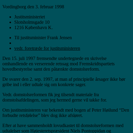
Vordingborg den 3. februar 1998
Justitsministeriet
Slotsholmsgade 10
1216 København K.
Til justitsminister Frank Jensen
vedr. foretræde for justitsministeren
Den 15. juli 1997 fremsendte undertegnede en skrivelse
omhandlende en verserende retssag mod Fremskridtspartiets
hovedbestyrelse samt den påtænkte domstolsreform.
De svarer den 2. sep. 1997, at man af principielle årsager ikke bør
gribe ind i eller udtale sig om konkrete sager.
Vedr. domstolsreformen fik jeg tilsendt materiale fra
domstolsafdelingen, som jeg hermed gerne vil takke for.
Om justitsministeren var bekendt med bogen af Peter Høilund “Den
forbudte retsfølelse” blev dog ikke afsløret.
Efter at have sammenholdt lovudkastet til domstolsreformen med
udtalelser som Højesteretspræsident Niels Pontoppidan og