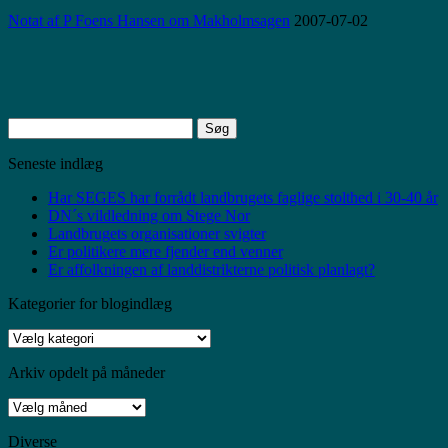
Notat af P Foens Hansen om Makholmsagen
2007-07-02
Søg
efter:
Seneste indlæg
Har SEGES har forrådt landbrugets faglige stolthed i 30-40 år
DN´s vildledning om Stege Nor
Landbrugets organisationer svigter
Er politikere mere fjender end venner
Er affolkningen af landdistrikterne politisk planlagt?
Kategorier for blogindlæg
Kategorier
for
blogindlæg
Arkiv opdelt på måneder
Arkiv
opdelt
på
Diverse