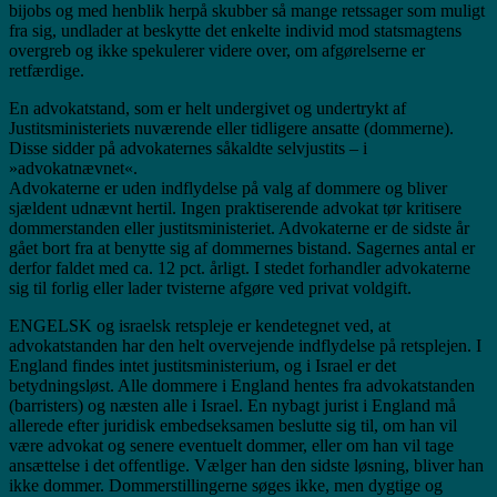
bijobs og med henblik herpå skubber så mange retssager som muligt
fra sig, undlader at beskytte det enkelte individ mod statsmagtens
overgreb og ikke spekulerer videre over, om afgørelserne er
retfærdige.
En advokatstand, som er helt undergivet og undertrykt af
Justitsministeriets nuværende eller tidligere ansatte (dommerne).
Disse sidder på advokaternes såkaldte selvjustits – i
»advokatnævnet«.
Advokaterne er uden indflydelse på valg af dommere og bliver
sjældent udnævnt hertil. Ingen praktiserende advokat tør kritisere
dommerstanden eller justitsministeriet. Advokaterne er de sidste år
gået bort fra at benytte sig af dommernes bistand. Sagernes antal er
derfor faldet med ca. 12 pct. årligt. I stedet forhandler advokaterne
sig til forlig eller lader tvisterne afgøre ved privat voldgift.
ENGELSK og israelsk retspleje er kendetegnet ved, at
advokatstanden har den helt overvejende indflydelse på retsplejen. I
England findes intet justitsministerium, og i Israel er det
betydningsløst. Alle dommere i England hentes fra advokatstanden
(barristers) og næsten alle i Israel. En nybagt jurist i England må
allerede efter juridisk embedseksamen beslutte sig til, om han vil
være advokat og senere eventuelt dommer, eller om han vil tage
ansættelse i det offentlige. Vælger han den sidste løsning, bliver han
ikke dommer. Dommerstillingerne søges ikke, men dygtige og