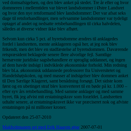
ved domsafsigelsen, og den blev anket på stedet. Tre år efter og hvor
dommeren i mellemtiden var blevet landsdommer i Østre Landsret
og hvor den nye retsformand blev landsdommer: Der var afsat seks
dage til retsforhandlinger, men selvsamme landsdommer var tydeligt
optaget af andet og nedsatte retsbehandlingen til cirka halvdelen,
således at diverse vidner ikke blev afhørt.
Selvom kun cirka 5 pct. af byretsdomrne ændres til anklagedes
fordel i landsretten, mente anklageren også her, at jeg nok blev
frikendt, men det blev en stadfæstelse af byretsdommen. Daværende
retspræsident beklagede senere flere alvorlige fejl. Samtlige
hernævnte juridiske sagsbehandlere er sproglig uddannet, og ingen
af dem havde indsigt i indviklede økonomiske forhold. Min redning
blev bl.a. økonomisk uddannede professorer fra Universitetet og
Handelshøjskolen, og med masser af indsigelser blev dommen anket
til Den Særlige Klageret, samt benådning forsøgt. Det sidste kom
først og en ubetinget straf blev konverteret til en bøde på kr. 1.000 –
efter syv års retsbehandling. Med samme anklager og med samme
byret, fik jeg afvist mit erstatningskrav som forældet. Landsretten
udtalte senere, at erstatningskravet ikke var præciseret nok og afviste
erstatningen på ni millioner kroner.
Opdateret den 25-07-2010
Makholmsagen set med Erik Haaests øjne
2007-07-01