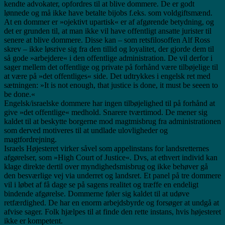
kendte advokater, opfordres til at blive dommere. De er godt
lønnede og må ikke have betalte bijobs f.eks. som voldgiftsmænd.
At en dommer er »ojektivt upartisk« er af afgørende betydning, og
det er grunden til, at man ikke vil have offentligt ansatte jurister til
senere at blive dommere. Disse kan – som retsfilosoffen Alf Ross
skrev – ikke løsrive sig fra den tillid og loyalitet, der gjorde dem til
så gode »arbejdere« i den offentlige administration. De vil derfor i
sager mellem det offentlige og private på forhånd være tilbøjelige til
at være på »det offentliges« side. Det udtrykkes i engelsk ret med
sætningen: »It is not enough, that justice is done, it must be seeen to
be done.«
Engelsk/israelske dommere har ingen tilbøjelighed til på forhånd at
give »det offentlige« medhold. Snarere tværtimod. De mener sig
kaldet til at beskytte borgerne mod magtmisbrug fra administrationen
som derved motiveres til at undlade ulovligheder og
magtfordrejning.
Israels Højesteret virker såvel som appelinstans for landsretternes
afgørelser, som »High Court of Justice«. Dvs, at ethvert individ kan
klage direkte dertil over myndighedsmisbrug og ikke behøver gå
den besværlige vej via underret og landsret. Et panel på tre dommere
vil i løbet af få dage se på sagens realitet og træffe en endeligt
bindende afgørelse. Dommerne føler sig kaldet til at udøve
retfærdighed. De har en enorm arbejdsbyrde og forsøger at undgå at
afvise sager. Folk hjælpes til at finde den rette instans, hvis højesteret
ikke er kompetent.