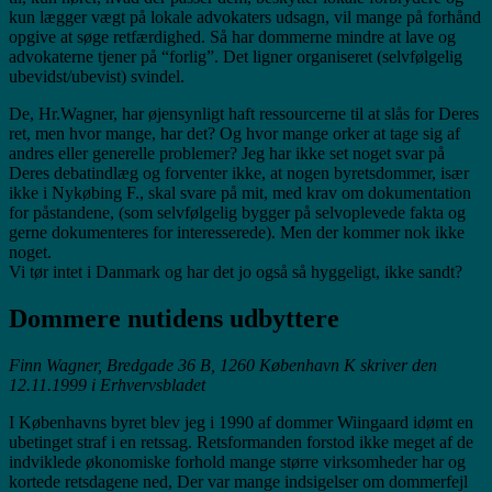
kun lægger vægt på lokale advokaters udsagn, vil mange på forhånd
opgive at søge retfærdighed. Så har dommerne mindre at lave og
advokaterne tjener på “forlig”. Det ligner organiseret (selvfølgelig
ubevidst/ubevist) svindel.
De, Hr.Wagner, har øjensynligt haft ressourcerne til at slås for Deres
ret, men hvor mange, har det? Og hvor mange orker at tage sig af
andres eller generelle problemer? Jeg har ikke set noget svar på
Deres debatindlæg og forventer ikke, at nogen byretsdommer, især
ikke i Nykøbing F., skal svare på mit, med krav om dokumentation
for påstandene, (som selvfølgelig bygger på selvoplevede fakta og
gerne dokumenteres for interesserede). Men der kommer nok ikke
noget.
Vi tør intet i Danmark og har det jo også så hyggeligt, ikke sandt?
Dommere nutidens udbyttere
Finn Wagner, Bredgade 36 B, 1260 København K skriver den
12.11.1999 i Erhvervsbladet
I Københavns byret blev jeg i 1990 af dommer Wiingaard idømt en
ubetinget straf i en retssag. Retsformanden forstod ikke meget af de
indviklede økonomiske forhold mange større virksomheder har og
kortede retsdagene ned, Der var mange indsigelser om dommerfejl