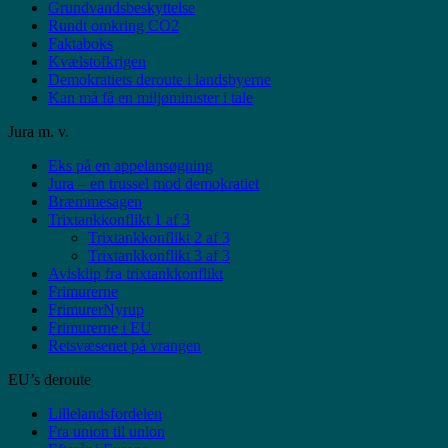
Grundvandsbeskyttelse
Rundt omkring CO2
Faktaboks
Kvælstofkrigen
Demokratiets deroute i landsbyerne
Kan må få en miljøminister i tale
Jura m. v.
Eks på en appelansøgning
Jura – en trussel mod demokratiet
Bræmmesagen
Trixtankkonflikt 1 af 3
Trixtankkonflikt 2 af 3
Trixtankkonflikt 3 af 3
Avisklip fra trixtankkonflikt
Frimurerne
FrimurerNyrup
Frimurerne i EU
Retsvæsenet på vrangen
EU’s deroute
Lillelandsfordelen
Fra union til union