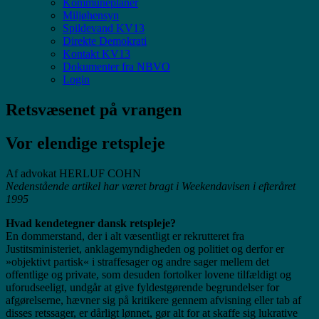
Kommuneplaner
Miljøhensyn
Spildevand KV13
Direkte Demokrati
Kontakt KV13
Dokumenter fra NBVO
Login
Retsvæsenet på vrangen
Vor elendige retspleje
Af advokat HERLUF COHN
Nedenstående artikel har været bragt i Weekendavisen i efteråret
1995
Hvad kendetegner dansk retspleje?
En dommerstand, der i alt væsentligt er rekrutteret fra
Justitsministeriet, anklagemyndigheden og politiet og derfor er
»objektivt partisk« i straffesager og andre sager mellem det
offentlige og private, som desuden fortolker lovene tilfældigt og
uforudseeligt, undgår at give fyldestgørende begrundelser for
afgørelserne, hævner sig på kritikere gennem afvisning eller tab af
disses retssager, er dårligt lønnet, gør alt for at skaffe sig lukrative