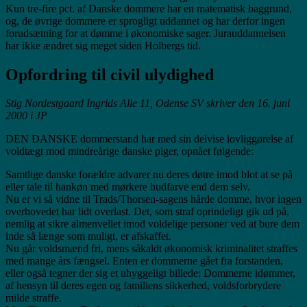
Kun tre-fire pct. af Danske dommere har en matematisk baggrund,
og, de øvrige dommere er sprogligt uddannet og har derfor ingen
forudsætning for at dømme i økonomiske sager. Jurauddannelsen
har ikke ændret sig meget siden Holbergs tid.
Opfordring til civil ulydighed
Stig Nordestgaard Ingrids Alle 11, Odense SV skriver den 16. juni
2000 i JP
DEN DANSKE dommerstand har med sin delvise lovliggørelse af
voldtægt mod mindreårige danske piger, opnået følgende:
Samtlige danske forældre advarer nu deres døtre imod blot at se på
eller tale til hankøn med mørkere hudfarve end dem selv.
Nu er vi så vidne til Trads/Thorsen-sagens hårde domme, hvor ingen
overhovedet har lidt overlast. Det, som straf oprindeligt gik ud på,
nemlig at sikre almenvellet imod voldelige personer ved at bure dem
inde så længe som muligt, er afskaffet.
Nu går voldsmænd fri, mens såkaldt økonomisk kriminalitet straffes
med mange års fængsel. Enten er dommerne gået fra forstanden,
eller også tegner der sig et uhyggeligt billede: Dommerne idømmer,
af hensyn til deres egen og familiens sikkerhed, voldsforbrydere
milde straffe.