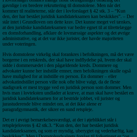
gavnlige i en bredere rekruttering til domstolene. Men når det
kommer til realiteterne, står der i lovforslaget § 42 stk. 3 – “Kun
den, der har bestået juridisk kandidateksamen kan beskikkes”. – Der
står intet i Grundloven om dette krav. Det kunne meget vel tænkes,
at den juridiske kandidateksamen var bedre egnet til at tilrettelægge
en domsforhandling, afklare de lovmæssige aspekter og det øvrige
administrative, og at det var ikke jurister, der havde majoriteten
under voteringen.
Hvis domstolene virkelig skal forankres i befolkningen, må det være
borgerne i en retskreds, der skal have indflydelse på, hvem der skal
sidde i dommersædet i den pågældende kreds. Dommere og
advokater kunne her indstille emner, men befolkningen skulle også
have mulighed for at indstille en person. En dommer – eller
advokatindstillet person ville nok ofte blive valgt, da de fleste
stadigvæk er mest trygge ved en juridisk person som dommer. Men
hvis man i lovteksten undlader at kræve, at man skal have bestået en
juridisk kandidateksamen for at bestride jobbet, vil jurister og
jurastuderende blive mindet om, at det ikke alene er
paragrafgymnastik, der sikrer en sund retspleje.
Det er i øvrigt bemærkelsesværdigt, at der i øjeblikket står i
retsplejelovens § 42 stk.3. “Kun den, der har bestået juridisk
kandidateksamen, og som er myndig, uberygtet og vederhæftig, kan
beskikkes”. Men i Domstolsudvalgets forslag til folketinget er “og