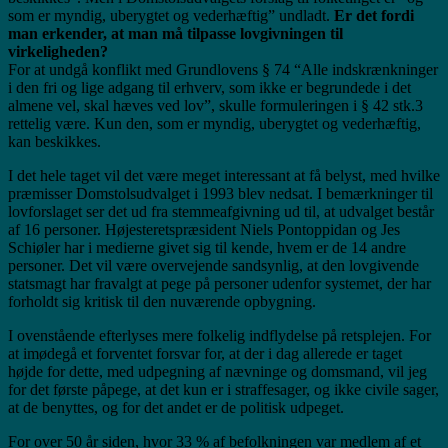
som er myndig, uberygtet og vederhæftig” undladt.
Er det fordi
man erkender, at man må tilpasse lovgivningen til
virkeligheden?
For at undgå konflikt med Grundlovens § 74 “Alle indskrænkninger
i den fri og lige adgang til erhverv, som ikke er begrundede i det
almene vel, skal hæves ved lov”, skulle formuleringen i § 42 stk.3
rettelig være. Kun den, som er myndig, uberygtet og vederhæftig,
kan beskikkes.
I det hele taget vil det være meget interessant at få belyst, med hvilke
præmisser Domstolsudvalget i 1993 blev nedsat. I bemærkninger til
lovforslaget ser det ud fra stemmeafgivning ud til, at udvalget består
af 16 personer. Højesteretspræsident Niels Pontoppidan og Jes
Schiøler har i medierne givet sig til kende, hvem er de 14 andre
personer. Det vil være overvejende sandsynlig, at den lovgivende
statsmagt har fravalgt at pege på personer udenfor systemet, der har
forholdt sig kritisk til den nuværende opbygning.
I ovenstående efterlyses mere folkelig indflydelse på retsplejen. For
at imødegå et forventet forsvar for, at der i dag allerede er taget
højde for dette, med udpegning af nævninge og domsmand, vil jeg
for det første påpege, at det kun er i straffesager, og ikke civile sager,
at de benyttes, og for det andet er de politisk udpeget.
For over 50 år siden, hvor 33 % af befolkningen var medlem af et