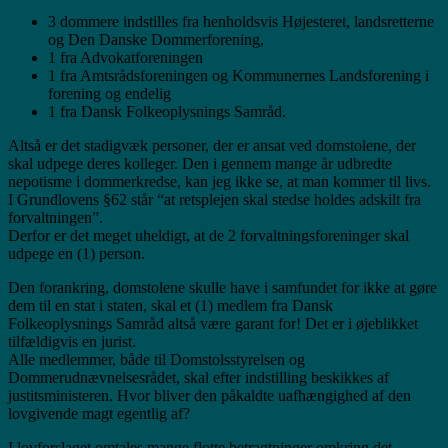
3 dommere indstilles fra henholdsvis Højesteret, landsretterne
og Den Danske Dommerforening,
1 fra Advokatforeningen
1 fra Amtsrådsforeningen og Kommunernes Landsforening i
forening og endelig
1 fra Dansk Folkeoplysnings Samråd.
Altså er det stadigvæk personer, der er ansat ved domstolene, der
skal udpege deres kolleger. Den i gennem mange år udbredte
nepotisme i dommerkredse, kan jeg ikke se, at man kommer til livs.
I Grundlovens §62 står “at retsplejen skal stedse holdes adskilt fra
forvaltningen”.
Derfor er det meget uheldigt, at de 2 forvaltningsforeninger skal
udpege en (1) person.
Den forankring, domstolene skulle have i samfundet for ikke at gøre
dem til en stat i staten, skal et (1) medlem fra Dansk
Folkeoplysnings Samråd altså være garant for! Det er i øjeblikket
tilfældigvis en jurist.
Alle medlemmer, både til Domstolsstyrelsen og
Dommerudnævnelsesrådet, skal efter indstilling beskikkes af
justitsministeren. Hvor bliver den påkaldte uafhængighed af den
lovgivende magt egentlig af?
I lovforslaget omtales mange flotte betragtninger omkring det