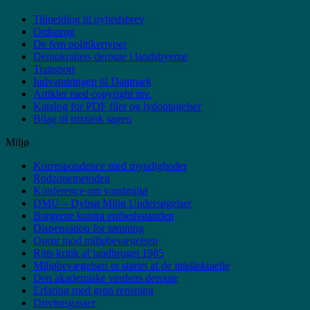
måneder
Tilmelding til nyhedsbrev
Ordsprog
De fem politikertyper
Demokratiets deroute i landsbyerne
Transport
Indvandringen til Danmark
Artikler med copyright mv.
Katalog for PDF filer og lydoptagelser
Bilag til trixtank sagen
Miljø
Korrespondence med myndigheder
Rodzonemetoden
Konference om vandmiljø
DMU – Dybsø Miljø Undersøgelser
Borgerne kontra embedsstanden
Dispensation for tømning
Oprør mod miljøbevægelsen
Ritts kritik af landbruget 1985
Miljøbevægelsen er startet af de intellektuelle
Den akademiske verdens deroute
Erfaring med grøn rensning
Drivhusgasser