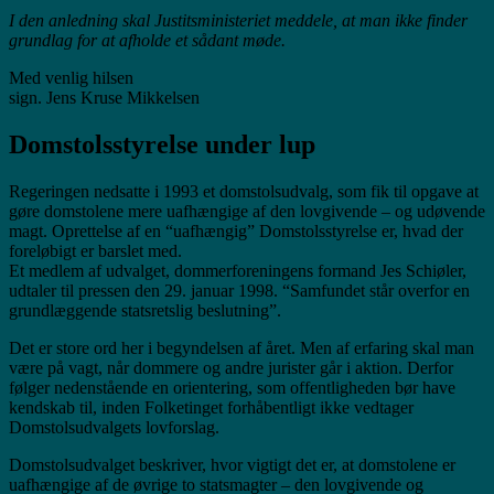
I den anledning skal Justitsministeriet meddele, at man ikke finder
grundlag for at afholde et sådant møde.
Med venlig hilsen
sign. Jens Kruse Mikkelsen
Domstolsstyrelse under lup
Regeringen nedsatte i 1993 et domstolsudvalg, som fik til opgave at
gøre domstolene mere uafhængige af den lovgivende – og udøvende
magt. Oprettelse af en “uafhængig” Domstolsstyrelse er, hvad der
foreløbigt er barslet med.
Et medlem af udvalget, dommerforeningens formand Jes Schiøler,
udtaler til pressen den 29. januar 1998. “Samfundet står overfor en
grundlæggende statsretslig beslutning”.
Det er store ord her i begyndelsen af året. Men af erfaring skal man
være på vagt, når dommere og andre jurister går i aktion. Derfor
følger nedenstående en orientering, som offentligheden bør have
kendskab til, inden Folketinget forhåbentligt ikke vedtager
Domstolsudvalgets lovforslag.
Domstolsudvalget beskriver, hvor vigtigt det er, at domstolene er
uafhængige af de øvrige to statsmagter – den lovgivende og