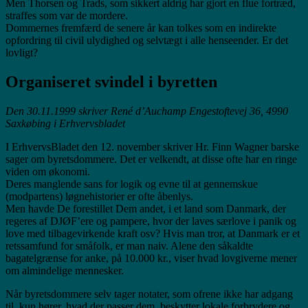
Men Thorsen og Trads, som sikkert aldrig har gjort en flue fortræd,
straffes som var de mordere.
Dommernes fremfærd de senere år kan tolkes som en indirekte
opfordring til civil ulydighed og selvtægt i alle henseender. Er det
lovligt?
Organiseret svindel i byretten
Den 30.11.1999 skriver René d’Auchamp Engestoftevej 36, 4990
Saxkøbing i Erhvervsbladet
I ErhvervsBladet den 12. november skriver Hr. Finn Wagner barske
sager om byretsdommere. Det er velkendt, at disse ofte har en ringe
viden om økonomi.
Deres manglende sans for logik og evne til at gennemskue
(modpartens) løgnehistorier er ofte åbenlys.
Men havde De forestillet Dem andet, i et land som Danmark, der
regeres af DJØF’ere og pampere, hvor der laves særlove i panik og
love med tilbagevirkende kraft osv? Hvis man tror, at Danmark er et
retssamfund for småfolk, er man naiv. Alene den såkaldte
bagatelgrænse for anke, på 10.000 kr., viser hvad lovgiverne mener
om almindelige mennesker.
Når byretsdommere selv tager notater, som ofrene ikke har adgang
til, kun hører, hvad der passer dem, beskytter lokale forbrydere og