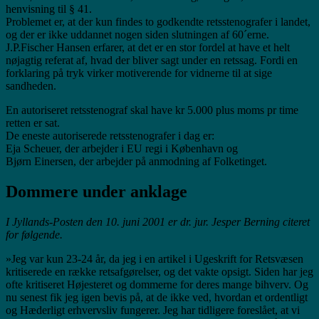
henvisning til § 41.
Problemet er, at der kun findes to godkendte retsstenografer i landet,
og der er ikke uddannet nogen siden slutningen af 60´erne.
J.P.Fischer Hansen erfarer, at det er en stor fordel at have et helt
nøjagtig referat af, hvad der bliver sagt under en retssag. Fordi en
forklaring på tryk virker motiverende for vidnerne til at sige
sandheden.
En autoriseret retsstenograf skal have kr 5.000 plus moms pr time
retten er sat.
De eneste autoriserede retsstenografer i dag er:
Eja Scheuer, der arbejder i EU regi i København og
Bjørn Einersen, der arbejder på anmodning af Folketinget.
Dommere under anklage
I Jyllands-Posten den 10. juni 2001 er dr. jur. Jesper Berning citeret
for følgende.
»Jeg var kun 23-24 år, da jeg i en artikel i Ugeskrift for Retsvæsen
kritiserede en række retsafgørelser, og det vakte opsigt. Siden har jeg
ofte kritiseret Højesteret og dommerne for deres mange bihverv. Og
nu senest fik jeg igen bevis på, at de ikke ved, hvordan et ordentligt
og Hæderligt erhvervsliv fungerer. Jeg har tidligere foreslået, at vi