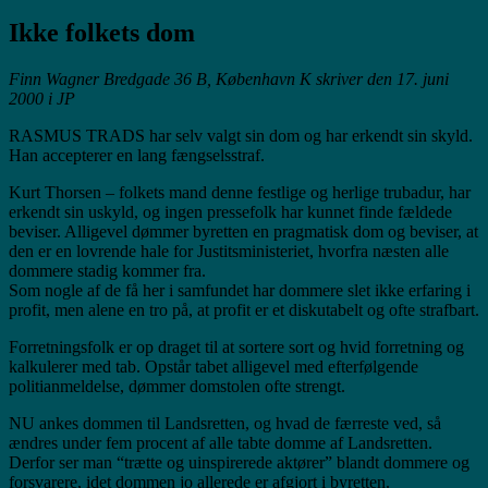
Ikke folkets dom
Finn Wagner Bredgade 36 B, København K skriver den 17. juni
2000 i JP
RASMUS TRADS har selv valgt sin dom og har erkendt sin skyld.
Han accepterer en lang fængselsstraf.
Kurt Thorsen – folkets mand denne festlige og herlige trubadur, har
erkendt sin uskyld, og ingen pressefolk har kunnet finde fældede
beviser. Alligevel dømmer byretten en pragmatisk dom og beviser, at
den er en lovrende hale for Justitsministeriet, hvorfra næsten alle
dommere stadig kommer fra.
Som nogle af de få her i samfundet har dommere slet ikke erfaring i
profit, men alene en tro på, at profit er et diskutabelt og ofte strafbart.
Forretningsfolk er op draget til at sortere sort og hvid forretning og
kalkulerer med tab. Opstår tabet alligevel med efterfølgende
politianmeldelse, dømmer domstolen ofte strengt.
NU ankes dommen til Landsretten, og hvad de færreste ved, så
ændres under fem procent af alle tabte domme af Landsretten.
Derfor ser man “trætte og uinspirerede aktører” blandt dommere og
forsvarere, idet dommen jo allerede er afgjort i byretten.