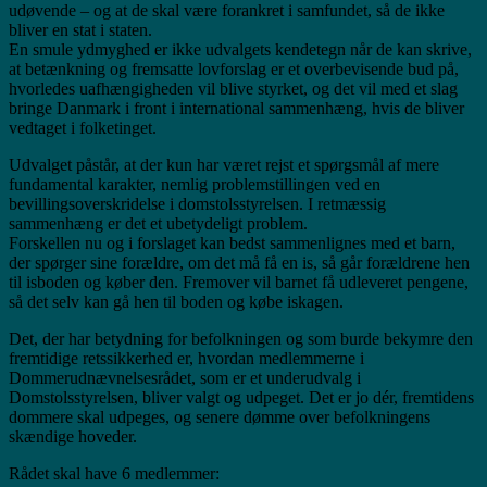
udøvende – og at de skal være forankret i samfundet, så de ikke
bliver en stat i staten.
En smule ydmyghed er ikke udvalgets kendetegn når de kan skrive,
at betænkning og fremsatte lovforslag er et overbevisende bud på,
hvorledes uafhængigheden vil blive styrket, og det vil med et slag
bringe Danmark i front i international sammenhæng, hvis de bliver
vedtaget i folketinget.
Udvalget påstår, at der kun har været rejst et spørgsmål af mere
fundamental karakter, nemlig problemstillingen ved en
bevillingsoverskridelse i domstolsstyrelsen. I retmæssig
sammenhæng er det et ubetydeligt problem.
Forskellen nu og i forslaget kan bedst sammenlignes med et barn,
der spørger sine forældre, om det må få en is, så går forældrene hen
til isboden og køber den. Fremover vil barnet få udleveret pengene,
så det selv kan gå hen til boden og købe iskagen.
Det, der har betydning for befolkningen og som burde bekymre den
fremtidige retssikkerhed er, hvordan medlemmerne i
Dommerudnævnelsesrådet, som er et underudvalg i
Domstolsstyrelsen, bliver valgt og udpeget. Det er jo dér, fremtidens
dommere skal udpeges, og senere dømme over befolkningens
skændige hoveder.
Rådet skal have 6 medlemmer: