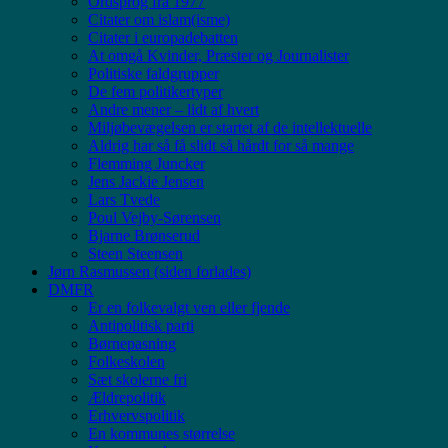
Ordsprog fra 1977
Citater om islam(isme)
Citater i europadebatten
At omgå Kvinder, Præster og Journalister
Politiske faldgrupper
De fem politikertyper
Andre mener – lidt af hvert
Miljøbevægelsen er startet af de intellektuelle
Aldrig har så få slidt så hårdt for så mange
Flemming Juncker
Jens Jackie Jensen
Lars Tvede
Poul Vejby-Sørensen
Bjarne Brønserud
Steen Steensen
Jørn Rasmussen (siden forlades)
DMFR
Er en folkevalgt ven eller fjende
Antipolitisk parti
Børnepasning
Folkeskolen
Sæt skolerne fri
Ældrepolitik
Erhvervspolitik
En kommunes størrelse