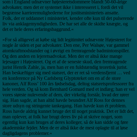
som i England udnævner højesteretsdommere blandt 50-60-årige
advokater, men det er systemet ikke i interesseret i, fordi det vil
begrænse karrieremulighederne for justitsministeriets ansatte.
Folk, der er uddannet i ministeriet, kender ofte kun til det pulserende
liv via anklagemyndigheden. De har set alle de skidte knægte, og
det er hele deres erfaringsbaggrund.«
»For så alligevel at købe sig lidt legitimitet udnævnte Højesteret for
nogle år siden et par advokater. Den ene, Per Walsøe, var gammel
atomkraftmodstander og i øvrigt en fremragende badmintonspiller.
Og den anden en lejeretsadvokat. Men der er altså ikke mange
lejesager i Højesteret. Og et af de seneste skud, den fremragende
jurist Henrik Zahle, ja, men han er en fuldstændig teoretisk jurist.
Han beskæftiger sig med statsret, der er ret så verdensfjernt … ved
en konference på Ny Carlsberg Glyptoteket om en af de store
kanoner, Alf Ross’ 100 års fødselsdag, deltog statsretsprofessorer fra
hele verden. Og så kom Bernhard Gomard med et indlæg; han er vel
vores største nulevende af dem, der virkelig forstår, hvad der rører
sig. Han sagde, at han altid havde beundret Alf Ross for dennes
store udsyn og stringente tankegang. Han havde kun ét problem.
Ross havde aldrig kunnet bruge det til noget praktisk. Det er lidt det,
man oplever, at folk har brugt deres liv på at skrive noget, som
egentlig kun kan bruges af deres kolleger, så de kan sidde og føre
akademiske fejder. Men de er altså ikke de mest oplagte til at løse
dagligdagens problemer.«