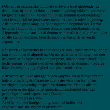
FOR engelske/israelske dommere er lovens tekst afgørende. Er
denne klar, hjælper det ikke, at denne betydning »ikke havde været
lovgiverens mening«. Motiver til loven, kommissionsberetninger
samt hvad juridiske professorer mener, er næsten uden betydning.
Alle domme gives lange og fyldestgørende begrundelser. Derfor
benyttes i vidt omfang tidligere domme som fortolkningsbidrag.
Afgørende er ikke antallet af dommere, der står bag afgørelsen – der
er ofte kun én dommer. Men derimod vægten af de anvendte
argumenter.
Når israelske landsretter behandler sager som »første instans«, er der
kun én dommer til afgørelsen. Og når parterne er tilfredse med den
begrundelse én højesteretsdommer giver, bliver denne stående. Om
tredje-instans-bevilling skal gives, afgøres af en dommer – og altså
ikke administrativ myndighed som justitsministeriet.
Advokater skal ikke aflægge nogen »prøve« for at få møderet for
højere retter. Engelsk/israelske advokater viser den for rettens
værdighed nødvendige respekt for dommerne Men da alle er
advokater er der ikke noget underdanighedsforhold eller den
personlige afstandstagen, som i Danmark.
Alle er »brothers in Law«.
At vi her i landet hurtigst muligt burde få indført det
engelske/israelske system er utvivlsomt.