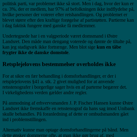
politisk parti, var problemet ikke så stort. Men i dag, hvor der kun er
ca. 3%, der er medlem, har 97% af befolkningen ikke indflydelse på,
hvilke personer der voterer efter retshandlingen. Og problemet er
blevet større efter den kraftige forøgelse af partistøtten. Partierne kan
i dag faktisk fungere med ganske få medlemmer.
Undertegnede har i en valgperiode været domsmand i Østre
Landsret. Den måde man dengang voterede og dømte de tiltalte på,
kan jeg stadigvæk ikke fortrænge. Men blot sige
kun en tåbe
frygter ikke de danske domstole
.
Retsplejelovens bestemmelser overholdes ikke
For at sikre en fær behandling i domsforhandlinger, er der i
retsplejelovens §41 a. stk. 2 givet mulighed for at anvende
retsstenografer i borgerlige sager hvis en af parterne begærer det.
I virkelighedens verden gælder andre regler.
På anmodning af erhvervsmanden J. P. Fischer Hansen kunne Østre
Landsret ikke fremskaffe en retsstenograf da hans sag imod Unibank
skulle behandles. På foranledning af dette er ombudsmanden gået
ind i problemstillingen.
Alternativ kunne man optage domsforhandlingerne på bånd. Men
dette ønsker dommerne ofte, at man ikke gør brug af, med