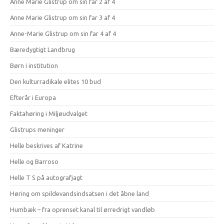
Anne Marie Glistrup om sin far 2 af 4
Anne Marie Glistrup om sin far 3 af 4
Anne-Marie Glistrup om sin far 4 af 4
Bæredygtigt Landbrug
Børn i institution
Den kulturradikale elites 10 bud
Efterår i Europa
Faktahøring i Miljøudvalget
Glistrups meninger
Helle beskrives af Katrine
Helle og Barroso
Helle T S på autografjagt
Høring om spildevandsindsatsen i det åbne land
Humbæk – fra oprenset kanal til ørredrigt vandløb