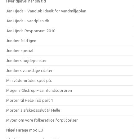
Hver djævel har sin tid
Jan Hjeds – Vandløb ideelt for vandmiljøplan
Jan Hjeds – vandplan.dk
Jan Hjeds Responsum 2010
Juncker fuld igen
Juncker special
Junckers højdepunkter
Junckers vanvittige citater
Minivådområder spot på.
Mogens Glistrup – samfundsoprøren
Morten til Helle i EU part 1
Morten's afskedssalut til Helle
Myten om vore folkeretlige forpligtelser
Nigel Farage mod EU