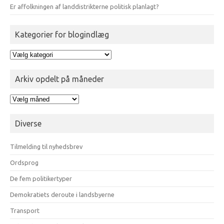
Er affolkningen af landdistrikterne politisk planlagt?
Kategorier for blogindlæg
Kategorier
for
blogindlæg
Arkiv opdelt på måneder
Arkiv
opdelt
på
Diverse
måneder
Tilmelding til nyhedsbrev
Ordsprog
De fem politikertyper
Demokratiets deroute i landsbyerne
Transport