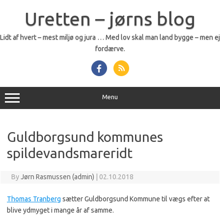
Skip
to
Uretten – jørns blog
content
Lidt af hvert – mest miljø og jura … Med lov skal man land bygge – men ej
fordærve.
Menu
Guldborgsund kommunes
spildevandsmareridt
By
Jørn Rasmussen (admin)
|
02.10.2018
Thomas Tranberg
sætter Guldborgsund Kommune til vægs efter at
blive ydmyget i mange år af samme.