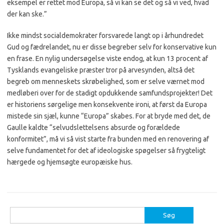
eksempel er rettet mod Europa, så vi kan se det og så vi ved, hvad
der kan ske.”
Ikke mindst socialdemokrater forsvarede langt op i århundredet
Gud og fædrelandet, nu er disse begreber selv for konservative kun
en frase. En nylig undersøgelse viste endog, at kun 13 procent af
Tysklands evangeliske præster tror på arvesynden, altså det
begreb om menneskets skrøbelighed, som er selve værnet mod
medløberi over for de stadigt opdukkende samfundsprojekter! Det
er historiens sørgelige men konsekvente ironi, at først da Europa
mistede sin sjæl, kunne “Europa” skabes. For at bryde med det, de
Gaulle kaldte “selvudslettelsens absurde og forældede
konformitet”, må vi så vist starte fra bunden med en renovering af
selve fundamentet for det af ideologiske spøgelser så frygteligt
hærgede og hjemsøgte europæiske hus.
Søg