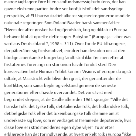
mange iagttagere føre til en samfundsmæssig turbulens, der kan
gavne ekstreme partier. Andre ser konfliktstof i det sandsynlige
perspektiv, at EU-bureaukratiet allierer sig med regionerne imod de
nationale regeringer. Som Roland Baader barsk sammenfatter:
“Hvem der atter ønsker had og fjendskab, krig og diktatur i Europa
behøver blot at oprette dette super-Babylon.” (Europa ja – aber was
wird aus Deutschland ?, 1998 s. 311). Over for de EU-tilhængere,
der påberåber sig fredsmotivet, erindrer han desuden om, at den
blodige amerikanske borgerkrig fandt sted ikke før, men efter at
fristaternes forening i en stor union havde fundet sted. Den
konservative brite Norman Tebbit kunne i Visions of europe da også
udtale, at Maastricht ville blive den gnist, der genantænder de
konflikter, som samarbejde og velstand gennem de seneste
generationer ellers havde overvundet. Det var såvist med
begrundet skepsis, at de Gaulle allerede i 1962 spurgte: “Ville det
franske folk, det tyske folk, det italienske folk, det hollandske folk,
det belgiske folk eller det luxembourgske folk drømme om at
underkaste sig love, som er vedtaget af fremmede deputerede, hvis
disse love er i strid med deres egen dybe vilje?” To år efter
erklærede han det for indlysende, at hvert enkelt folk i Europa “ikke