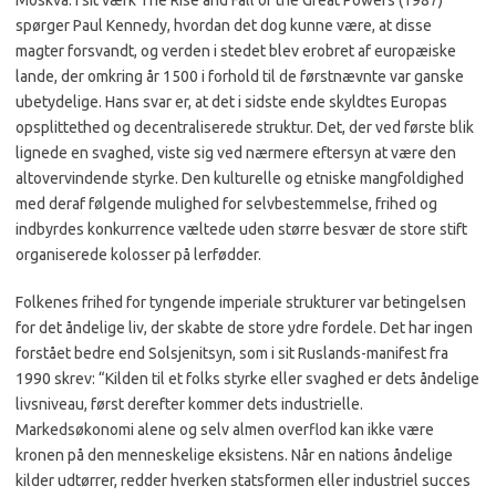
Moskva. I sit værk The Rise and Fall of the Great Powers (1987)
spørger Paul Kennedy, hvordan det dog kunne være, at disse
magter forsvandt, og verden i stedet blev erobret af europæiske
lande, der omkring år 1500 i forhold til de førstnævnte var ganske
ubetydelige. Hans svar er, at det i sidste ende skyldtes Europas
opsplittethed og decentraliserede struktur. Det, der ved første blik
lignede en svaghed, viste sig ved nærmere eftersyn at være den
altovervindende styrke. Den kulturelle og etniske mangfoldighed
med deraf følgende mulighed for selvbestemmelse, frihed og
indbyrdes konkurrence væltede uden større besvær de store stift
organiserede kolosser på lerfødder.
Folkenes frihed for tyngende imperiale strukturer var betingelsen
for det åndelige liv, der skabte de store ydre fordele. Det har ingen
forstået bedre end Solsjenitsyn, som i sit Ruslands-manifest fra
1990 skrev: “Kilden til et folks styrke eller svaghed er dets åndelige
livsniveau, først derefter kommer dets industrielle.
Markedsøkonomi alene og selv almen overflod kan ikke være
kronen på den menneskelige eksistens. Når en nations åndelige
kilder udtørrer, redder hverken statsformen eller industriel succes