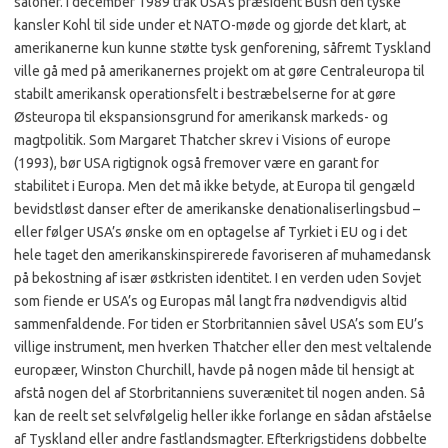
saloner. I december 1989 trak USA’s præsident Bush den tyske
kansler Kohl til side under et NATO-møde og gjorde det klart, at
amerikanerne kun kunne støtte tysk genforening, såfremt Tyskland
ville gå med på amerikanernes projekt om at gøre Centraleuropa til
stabilt amerikansk operationsfelt i bestræbelserne for at gøre
Østeuropa til ekspansionsgrund for amerikansk markeds- og
magtpolitik. Som Margaret Thatcher skrev i Visions of europe
(1993), bør USA rigtignok også fremover være en garant for
stabilitet i Europa. Men det må ikke betyde, at Europa til gengæld
bevidstløst danser efter de amerikanske denationaliserlingsbud –
eller følger USA’s ønske om en optagelse af Tyrkiet i EU og i det
hele taget den amerikanskinspirerede favoriseren af muhamedansk
på bekostning af især østkristen identitet. I en verden uden Sovjet
som fiende er USA’s og Europas mål langt fra nødvendigvis altid
sammenfaldende. For tiden er Storbritannien såvel USA’s som EU’s
villige instrument, men hverken Thatcher eller den mest veltalende
europæer, Winston Churchill, havde på nogen måde til hensigt at
afstå nogen del af Storbritanniens suverænitet til nogen anden. Så
kan de reelt set selvfølgelig heller ikke forlange en sådan afståelse
af Tyskland eller andre fastlandsmagter. Efterkrigstidens dobbelte