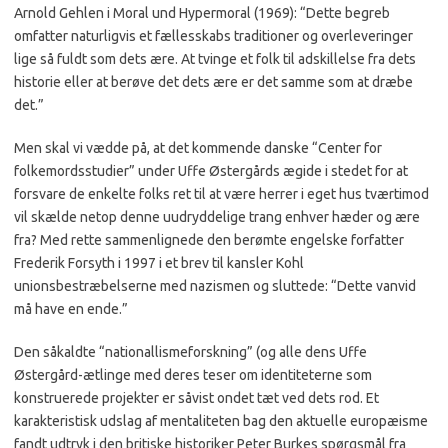
Arnold Gehlen i Moral und Hypermoral (1969): “Dette begreb
omfatter naturligvis et fællesskabs traditioner og overleveringer
lige så fuldt som dets ære. At tvinge et folk til adskillelse fra dets
historie eller at berøve det dets ære er det samme som at dræbe
det.”
Men skal vi vædde på, at det kommende danske “Center for
folkemordsstudier” under Uffe Østergårds ægide i stedet for at
forsvare de enkelte folks ret til at være herrer i eget hus tværtimod
vil skælde netop denne uudryddelige trang enhver hæder og ære
fra? Med rette sammenlignede den berømte engelske forfatter
Frederik Forsyth i 1997 i et brev til kansler Kohl
unionsbestræbelserne med nazismen og sluttede: “Dette vanvid
må have en ende.”
Den såkaldte “nationallismeforskning” (og alle dens Uffe
Østergård-ætlinge med deres teser om identiteterne som
konstruerede projekter er såvist ondet tæt ved dets rod. Et
karakteristisk udslag af mentaliteten bag den aktuelle europæisme
fandt udtryk i den britiske historiker Peter Burkes spørgsmål fra