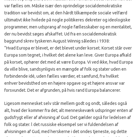
var fælles om. Måske især den oprindelige socialdemokratiske
tradition var bevidst om, at den hårdt tilkæmpede sociale velfærd
ultimativt ikke hvilede på nogle politikeres dekreter og ideologiske
programmer, men udsprang af nogle fællesskaber og en mentalitet,
der nu bevidst søges afskaffet. Ud fra en socialdemokratisk
baggrund skrev tyskeren August Winnig således i 1938:
“Hvad Europa er blevet, er det blevet under korset. Korset står over
Europa som tegnet, i hvilket det alene kan leve. Giver Europa afkald
på korset, ophører det med at være Europa. Vi ved ikke, hvad Europa
da ville blive, sandsynligvis en mængde af folk og stater uden en
forbindende idé, uden fælles værdier, et samfund, fra hvilket
enhver bevidsthed om en højere opgave og et højere ansvar var
forsvundet. Det er afgrunden, på hvis rand Europa balancerer.
Ligesom mennesket selv står mellem godt og ondt, således også
alt, hvad der kommer fra det; alt menneskeværk udspringer enten af
gudsfrygt eller af afvisning af Gud. Det gælder også for ledelsen af
folk og stater. l det russiske eksempel ser vi fuldendelsen af
afvisningen af Gud, med herskerne i det ondes tjeneste, og dette