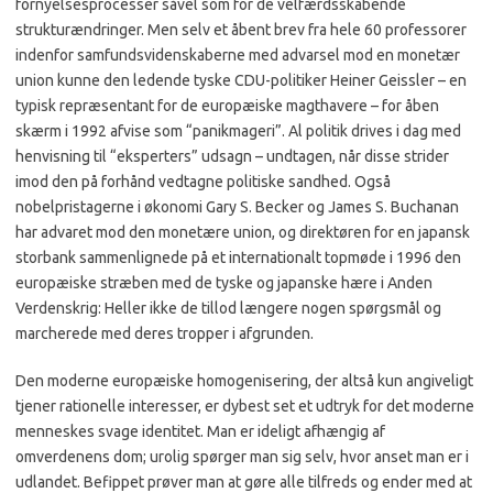
fornyelsesprocesser såvel som for de velfærdsskabende
strukturændringer. Men selv et åbent brev fra hele 60 professorer
indenfor samfundsvidenskaberne med advarsel mod en monetær
union kunne den ledende tyske CDU-politiker Heiner Geissler – en
typisk repræsentant for de europæiske magthavere – for åben
skærm i 1992 afvise som “panikmageri”. Al politik drives i dag med
henvisning til “eksperters” udsagn – undtagen, når disse strider
imod den på forhånd vedtagne politiske sandhed. Også
nobelpristagerne i økonomi Gary S. Becker og James S. Buchanan
har advaret mod den monetære union, og direktøren for en japansk
storbank sammenlignede på et internationalt topmøde i 1996 den
europæiske stræben med de tyske og japanske hære i Anden
Verdenskrig: Heller ikke de tillod længere nogen spørgsmål og
marcherede med deres tropper i afgrunden.
Den moderne europæiske homogenisering, der altså kun angiveligt
tjener rationelle interesser, er dybest set et udtryk for det moderne
menneskes svage identitet. Man er ideligt afhængig af
omverdenens dom; urolig spørger man sig selv, hvor anset man er i
udlandet. Befippet prøver man at gøre alle tilfreds og ender med at