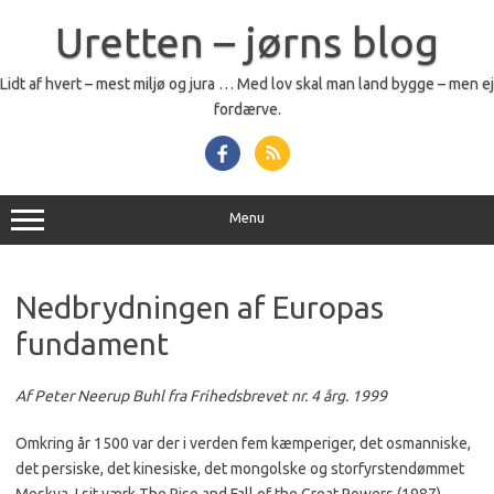
Skip
to
Uretten – jørns blog
content
Lidt af hvert – mest miljø og jura … Med lov skal man land bygge – men ej
fordærve.
Menu
Nedbrydningen af Europas
fundament
Af Peter Neerup Buhl fra Frihedsbrevet nr. 4 årg. 1999
Omkring år 1500 var der i verden fem kæmperiger, det osmanniske,
det persiske, det kinesiske, det mongolske og storfyrstendømmet