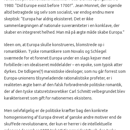
1980: “Did Europe exist before 1700?”. Jean Monnet, der sigende
altid betragtede sig selv som socialist, var endog endnu mere
skeptisk: “Europa har aldrig eksisteret. Det er ikke
sammenlægningen af nationale suveræniteter i en konklave, der
skaber en integreret helhed. Man må på ægte måde skabe Europa.”
Ideen om, at Europa skulle konstrueres, blomstrede op i
romantikken. Tyske romantikere som Novalis og Schlegel
sværmede for et forenet Europa under en slags kejser med
forbillede i en idealiseret middelalder – en epoke, som typisk atter
dyrkes. De tidligere(?) marxistiske ideologer, som nu går forrest som
Europa-unionens tilsyneladende rationalistiske profeter, er i
realiteten ægte børn af den falsk forbrødrende politiske romantik,
der af den tyske statsretsteoretiker Carl Schmitt velbegrundet blev
karakteriseret som gift for nationernes eksistens.
Men selvfølgelig er de politiske kræfter bag den konkrete
homogenisering af Europa drevet af ganske andre motiver end de
skuffede revolutionære, der kun er herrer i de intellektuelle