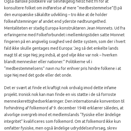
Også danske politikere var selvfølgelig helst helt fri for at
konsultere folket om indførelse af mere “medbestemmelse”(!) på
den europæiske såkaldte udvikling – tro ikke at de holder
folkeafstemninger af andet end yderste nødtvungethed.
Mentaliteten er stadig Europa-konstruktøren Jean Monnets. Ud fra
erfaringerne med Folkeforbundet i mellemkrigstiden satte Monnet
fingeren på en angivelig svaghed ved dette system, som der i hvert
fald ikke skulle gentages med Europa: ‘Jeg så det enkelte lands
magt til at sige Nej; jeg indså, at god vilje ikke var nok – hverken
blandt mennesker eller nationer.” Politikerne vil i
“medbestemmelsens” navn nu for enhver pris hindre folkene i at
sige Nej med det gode eller det onde.
Det er svært at finde et kraftigt nok ordvalg imod dette infame
projekt. Ironisk nok kan man finde en vis støtte i de så forroste
menneskerettighedserklæringer. Den internationale konvention til
forhindring af folkemord af 9. december 1948 erklærer således, at
alvorlige overgreb imod et medlemslands “fysiske eller åndelige
integritet” kvalificeres som folkemord. Om at folkemord ikke kun
omfatter fysiske, men også åndelige udryddelsesforsøg, skrev