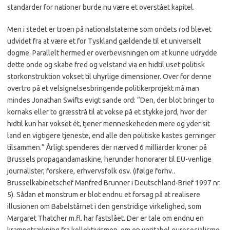
standarder for nationer burde nu være et overstået kapitel.
Men i stedet er troen på nationalstaterne som ondets rod blevet
udvidet fra at være et for Tyskland gældende til et universelt
dogme. Parallelt hermed er overbevisningen om at kunne udrydde
dette onde og skabe fred og velstand via en hidtil uset politisk
storkonstruktion vokset til uhyrlige dimensioner. Over for denne
overtro på et velsignelsesbringende politikerprojekt må man
mindes Jonathan Swifts evigt sande ord: “Den, der blot bringer to
kornaks eller to græsstrå til at vokse på et stykke jord, hvor der
hidtil kun har vokset ét, tjener menneskeheden mere og yder sit
land en vigtigere tjeneste, end alle den politiske kastes gerninger
tilsammen.” Årligt spenderes der nærved 6 milliarder kroner på
Brussels propagandamaskine, herunder honorarer til EU-venlige
journalister, forskere, erhvervsfolk osv. (ifølge forhv..
Brusselkabinetschef Manfred Brunner i Deutschland-Brief 1997 nr.
5). Sådan et monstrum er blot endnu et forsøg på at realisere
illusionen om Babelstårnet i den genstridige virkelighed, som
Margaret Thatcher m.fl. har fastslået. Der er tale om endnu en