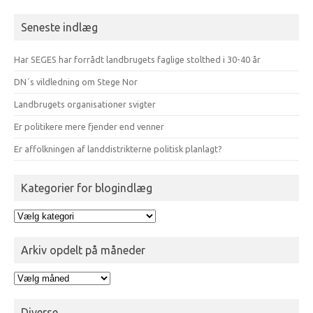
efter:
Seneste indlæg
Har SEGES har forrådt landbrugets faglige stolthed i 30-40 år
DN´s vildledning om Stege Nor
Landbrugets organisationer svigter
Er politikere mere fjender end venner
Er affolkningen af landdistrikterne politisk planlagt?
Kategorier for blogindlæg
Kategorier
for
blogindlæg
Arkiv opdelt på måneder
Arkiv
opdelt
på
Diverse