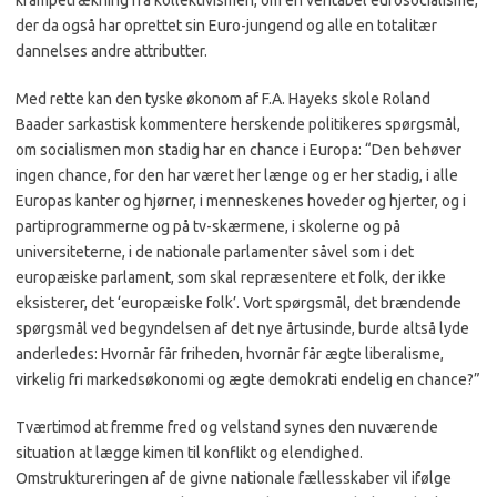
krampetrækning fra kollektivismen, om en veritabel eurosocialisme,
der da også har oprettet sin Euro-jungend og alle en totalitær
dannelses andre attributter.
Med rette kan den tyske økonom af F.A. Hayeks skole Roland
Baader sarkastisk kommentere herskende politikeres spørgsmål,
om socialismen mon stadig har en chance i Europa: “Den behøver
ingen chance, for den har været her længe og er her stadig, i alle
Europas kanter og hjørner, i menneskenes hoveder og hjerter, og i
partiprogrammerne og på tv-skærmene, i skolerne og på
universiteterne, i de nationale parlamenter såvel som i det
europæiske parlament, som skal repræsentere et folk, der ikke
eksisterer, det ‘europæiske folk’. Vort spørgsmål, det brændende
spørgsmål ved begyndelsen af det nye årtusinde, burde altså lyde
anderledes: Hvornår får friheden, hvornår får ægte liberalisme,
virkelig fri markedsøkonomi og ægte demokrati endelig en chance?”
Tværtimod at fremme fred og velstand synes den nuværende
situation at lægge kimen til konflikt og elendighed.
Omstruktureringen af de givne nationale fællesskaber vil ifølge