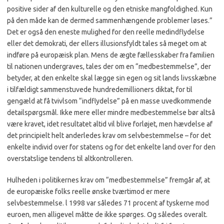
positive sider af den kulturelle og den etniske mangfoldighed. Kun
på den måde kan de dermed sammenhængende problemer løses.”
Det er også den eneste mulighed for den reelle medindflydelse
eller det demokrati, der ellers illusionsfyldt tales så meget om at
indføre på europæisk plan. Mens de ægte fællesskaber fra familien
til nationen undergraves, tales der om en “medbestemmelse”, der
betyder, at den enkelte skal lægge sin egen og sit lands livsskæbne
i tilfældigt sammenstuvede hundredemillioners diktat, for til
gengæld at få tvivlsom “indflydelse” på en masse uvedkommende
detailspørgsmål. Ikke mere eller mindre medbestemmelse bør altså
være kravet, idet resultatet altid vil blive forløjet, men hævdelse af
det principielt helt anderledes krav om selvbestemmelse – for det
enkelte individ over for statens og for det enkelte land over for den
overstatslige tendens til altkontrolleren.
Hulheden i politikernes krav om “medbestemmelse” fremgår af, at
de europæiske folks reelle ønske tværtimod er mere
selvbestemmelse. l 1998 var således 71 procent af tyskerne mod
euroen, men alligevel måtte de ikke spørges. Og således overalt.