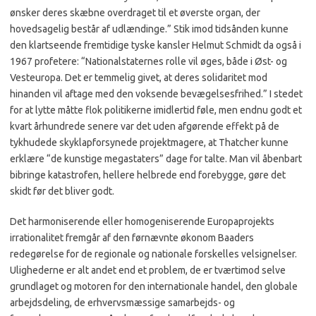
ønsker deres skæbne overdraget til et øverste organ, der
hovedsagelig består af udlændinge.” Stik imod tidsånden kunne
den klartseende fremtidige tyske kansler Helmut Schmidt da også i
1967 profetere: “Nationalstaternes rolle vil øges, både i Øst- og
Vesteuropa. Det er temmelig givet, at deres solidaritet mod
hinanden vil aftage med den voksende bevægelsesfrihed.” I stedet
for at lytte måtte flok politikerne imidlertid føle, men endnu godt et
kvart århundrede senere var det uden afgørende effekt på de
tykhudede skyklapforsynede projektmagere, at Thatcher kunne
erklære “de kunstige megastaters” dage for talte. Man vil åbenbart
bibringe katastrofen, hellere helbrede end forebygge, gøre det
skidt før det bliver godt.
Det harmoniserende eller homogeniserende Europaprojekts
irrationalitet fremgår af den førnævnte økonom Baaders
redegørelse for de regionale og nationale forskelles velsignelser.
Ulighederne er alt andet end et problem, de er tværtimod selve
grundlaget og motoren for den internationale handel, den globale
arbejdsdeling, de erhvervsmæssige samarbejds- og