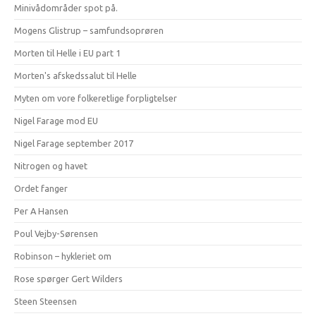
Minivådområder spot på.
Mogens Glistrup – samfundsoprøren
Morten til Helle i EU part 1
Morten's afskedssalut til Helle
Myten om vore folkeretlige forpligtelser
Nigel Farage mod EU
Nigel Farage september 2017
Nitrogen og havet
Ordet fanger
Per A Hansen
Poul Vejby-Sørensen
Robinson – hykleriet om
Rose spørger Gert Wilders
Steen Steensen