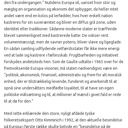
den fra undergangen.” Nutidens Europa vil, uanset hvor stor og
mægtig en organisation og økonomi det opbygger, da heller intet
andet være end en kolos på lerfødder, hvis hver enkelt nation
kastreres for sin suverænitet og bliver en diffus grå zone, uden
identitet eller traditioner. Sådanne moderne stater er træffende
blevet sammenlignet med kastrerede katte: De vokser rent
volumenmæssigt, men de savner potens, bliver sløve og ligeglade.
En sådan samling udflydende velfærdsstater får ikke mere energi
ved at lade sig kastrere i fællesskab. Frugtbarheden og initiativet
forskydes andetsteds hen. Som de Gaulle udtalte i 1963 over for de
fremvoksende Europa-visioner, må staten nødvendigvis være en
“politisk, økonomisk, finansiel, administrativ og frem for alt moralsk
enhed, der er tilstrækkelig levende, funderet og anerkendt til at
opnå sine undersåtters medfødte loyalitet, til at have sin egen
politiske målsætning og til, at millioner af mænd i givet fald er rede
til at dø for den.”
Med rette erklærede den store, nyligt afdøde tyske
folkeretsekspert Otto Kimminich i 1992, at den aktuelle besindelse
på Europa i første række skulle betyde en “besindelse på de