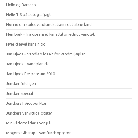
Helle og Barroso
Helle T S på autografjagt
Høring om spildevandsindsatsen i det åbne land
Humbæk – fra oprenset kanal til ørredrigt vandløb
Hver djævel har sin tid
Jan Hjeds – Vandløb ideelt for vandmiljøplan
Jan Hjeds – vandplan.dk
Jan Hjeds Responsum 2010
Juncker fuld igen
Juncker special
Junckers højdepunkter
Junckers vanvittige citater
Minivådområder spot på.
Mogens Glistrup – samfundsoprøren