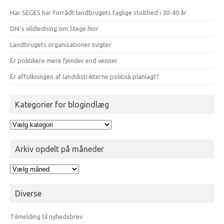
Har SEGES har forrådt landbrugets faglige stolthed i 30-40 år
DN´s vildledning om Stege Nor
Landbrugets organisationer svigter
Er politikere mere fjender end venner
Er affolkningen af landdistrikterne politisk planlagt?
Kategorier for blogindlæg
Kategorier
for
blogindlæg
Arkiv opdelt på måneder
Arkiv
opdelt
på
Diverse
måneder
Tilmelding til nyhedsbrev