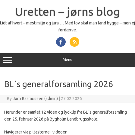
Skip
to
Uretten – jørns blog
content
Lidt af hvert – mest miljø og jura … Med lov skal man land bygge – men ej
fordærve.
Menu
BL´s generalforsamling 2026
By
Jørn Rasmussen (admin)
|
27.02.2026
Herunder er samlet 12 video og lydklip fra BL´s generalforsamling
den 25. februar 2026 på Bygholm Landbrugsskole.
Navigerer via piltasterne i videoen.