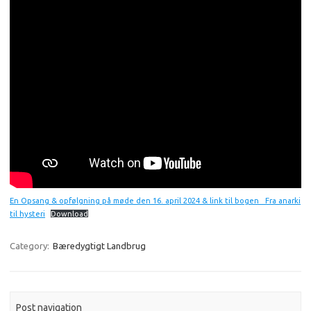
En Opsang & opfølgning på møde den 16. april 2024 & link til bogen _Fra anarki
til hysteri
Download
Category:
Bæredygtigt Landbrug
Post navigation