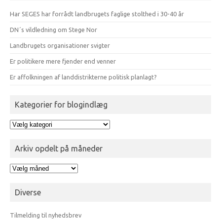
Har SEGES har forrådt landbrugets faglige stolthed i 30-40 år
DN´s vildledning om Stege Nor
Landbrugets organisationer svigter
Er politikere mere fjender end venner
Er affolkningen af landdistrikterne politisk planlagt?
Kategorier for blogindlæg
Kategorier
for
blogindlæg
Arkiv opdelt på måneder
Arkiv
opdelt
på
Diverse
måneder
Tilmelding til nyhedsbrev