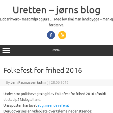
Skip
to
Uretten – jørns blog
content
Lidt af hvert – mest miljø og jura … Med lov skal man land bygge – men ej
fordærve.
Menu
Folkefest for frihed 2016
By
Jørn Rasmussen (admin)
|
28.06.2016
Under stor politibevogtning blev Folkefest for frihed 2016 afholdt
et sted på Midtsjælland.
Uriasposten har lavet
et glimrende referat
Derudover ses en videoliste over talerne nedenstående: