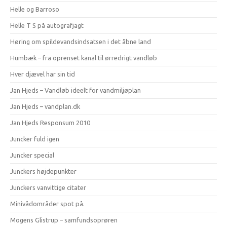
Helle og Barroso
Helle T S på autografjagt
Høring om spildevandsindsatsen i det åbne land
Humbæk – fra oprenset kanal til ørredrigt vandløb
Hver djævel har sin tid
Jan Hjeds – Vandløb ideelt for vandmiljøplan
Jan Hjeds – vandplan.dk
Jan Hjeds Responsum 2010
Juncker fuld igen
Juncker special
Junckers højdepunkter
Junckers vanvittige citater
Minivådområder spot på.
Mogens Glistrup – samfundsoprøren