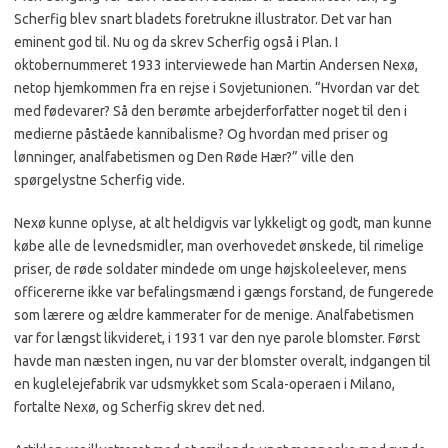
Scherfig blev snart bladets foretrukne illustrator. Det var han
eminent god til. Nu og da skrev Scherfig også i Plan. I
oktobernummeret 1933 interviewede han Martin Andersen Nexø,
netop hjemkommen fra en rejse i Sovjetunionen. “Hvordan var det
med fødevarer? Så den berømte arbejderforfatter noget til den i
medierne påståede kannibalisme? Og hvordan med priser og
lønninger, analfabetismen og Den Røde Hær?” ville den
spørgelystne Scherfig vide.
Nexø kunne oplyse, at alt heldigvis var lykkeligt og godt, man kunne
købe alle de levnedsmidler, man overhovedet ønskede, til rimelige
priser, de røde soldater mindede om unge højskoleelever, mens
officererne ikke var befalingsmænd i gængs forstand, de fungerede
som lærere og ældre kammerater for de menige. Analfabetismen
var for længst likvideret, i 1931 var den nye parole blomster. Først
havde man næsten ingen, nu var der blomster overalt, indgangen til
en kuglelejefabrik var udsmykket som Scala-operaen i Milano,
fortalte Nexø, og Scherfig skrev det ned.