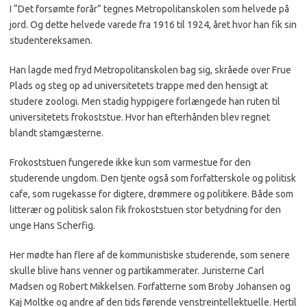
I “Det forsømte forår” tegnes Metropolitanskolen som helvede på
jord. Og dette helvede varede fra 1916 til 1924, året hvor han fik sin
studentereksamen.
Han lagde med fryd Metropolitanskolen bag sig, skråede over Frue
Plads og steg op ad universitetets trappe med den hensigt at
studere zoologi. Men stadig hyppigere forlængede han ruten til
universitetets frokoststue. Hvor han efterhånden blev regnet
blandt stamgæsterne.
Frokoststuen fungerede ikke kun som varmestue for den
studerende ungdom. Den tjente også som forfatterskole og politisk
cafe, som rugekasse for digtere, drømmere og politikere. Både som
litterær og politisk salon fik frokoststuen stor betydning for den
unge Hans Scherfig.
Her mødte han flere af de kommunistiske studerende, som senere
skulle blive hans venner og partikammerater. Juristerne Carl
Madsen og Robert Mikkelsen. Forfatterne som Broby Johansen og
Kaj Moltke og andre af den tids førende venstreintellektuelle. Hertil