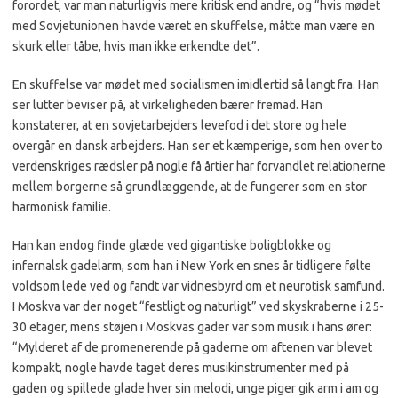
forordet, var man naturligvis mere kritisk end andre, og “hvis mødet
med Sovjetunionen havde været en skuffelse, måtte man være en
skurk eller tåbe, hvis man ikke erkendte det”.
En skuffelse var mødet med socialismen imidlertid så langt fra. Han
ser lutter beviser på, at virkeligheden bærer fremad. Han
konstaterer, at en sovjetarbejders levefod i det store og hele
overgår en dansk arbejders. Han ser et kæmperige, som hen over to
verdenskriges rædsler på nogle få årtier har forvandlet relationerne
mellem borgerne så grundlæggende, at de fungerer som en stor
harmonisk familie.
Han kan endog finde glæde ved gigantiske boligblokke og
infernalsk gadelarm, som han i New York en snes år tidligere følte
voldsom lede ved og fandt var vidnesbyrd om et neurotisk samfund.
I Moskva var der noget “festligt og naturligt” ved skyskraberne i 25-
30 etager, mens støjen i Moskvas gader var som musik i hans ører:
“Mylderet af de promenerende på gaderne om aftenen var blevet
kompakt, nogle havde taget deres musikinstrumenter med på
gaden og spillede glade hver sin melodi, unge piger gik arm i am og