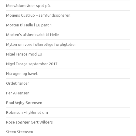
Minivådområder spot på.
Mogens Glistrup – samfundsoprøren
Morten til Helle i EU part 1
Morten's afskedssalut til Helle
Myten om vore folkeretlige forpligtelser
Nigel Farage mod EU
Nigel Farage september 2017
Nitrogen og havet
Ordet fanger
Per A Hansen
Poul Vejby-Sørensen
Robinson – hykleriet om
Rose spørger Gert Wilders
Steen Steensen