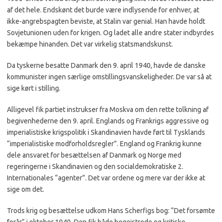
af det hele. Endskønt det burde være indlysende for enhver, at
ikke-angrebspagten beviste, at Stalin var genial. Han havde holdt
Sovjetunionen uden for krigen. Og ladet alle andre stater indbyrdes
bekæmpe hinanden. Det var virkelig statsmandskunst.
Da tyskerne besatte Danmark den 9. april 1940, havde de danske
kommunister ingen særlige omstillingsvanskeligheder. De var så at
sige kørt i stilling.
Alligevel fik partiet instrukser fra Moskva om den rette tolkning af
begivenhederne den 9. april. Englands og Frankrigs aggressive og
imperialistiske krigspolitik i Skandinavien havde ført til Tysklands
“imperialistiske modforholdsregler”. England og Frankrig kunne
dele ansvaret for besættelsen af Danmark og Norge med
regeringerne i Skandinavien og den socialdemokratiske 2.
Internationales “agenter”. Det var ordene og mere var der ikke at
sige om det.
Trods krig og besættelse udkom Hans Scherfigs bog: “Det forsømte