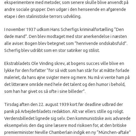
eksperimentere med metoder, som senere skulle blive anvendt på
andre sociale grupper. Den udgør i den henseende en afgørende
etape i den stalinistiske terrors udvikling.
I november 1937 udkom Hans Scherfigs kriminalfortælling “Den
døde mand”. Den blev modtaget med stor anerkendelse i næsten
alle aviser. Bogen blev betegnet som “henrivende ondskabsfuld”.
Scherfig blev udråbt som en stor satiriker og stilist.
Ekstrabladets Ole Vinding skrev, at bogens succes ville blive en
lykke for den forfatter “for så vidt som han står for at måtte forlade
maleriet, da hans øjne svigter mere og mere. Nu må vi vente ham på
det litterære område med hele det talent og den humor i behold,
som han har givet os så ofte i sine billeder”.
Tirsdag aften den 22. august 1939 kort før deadline udbrød der
panik på Arbejderbladets redaktion. Alt var ellers stille og roligt.
Verdensbilledet lignede sig selv. Den kommunistiske avis advarede
eksempelvis den dag sine læsere mod risikoen for, at den britiske
premierminister Neville Chamberlain indgik en ny “München-aftale”