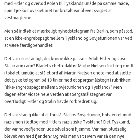
med Hitler og overlod Polen til Tysklands unåde på samme måde,
som Tjekkoslovakiet året før brutalt var blevet svigtet af
vestmagterne.
Men så indløb et mærkeligt nyhedstelegram fra Berlin, som påstod,
at en ikke-angrebspagt mellem Tyskland og Sovjetunionen var ved
at være færdigbehandlet.
Det var uforståeligt, det kunne ikke passe – Adolf Hitler og Josef
Stalin arm i arm? Bladets chefredaktør Martin Nielsen for bleg rundt
i lokalet, umulig at slå et ord af. Martin Nielsen endte med at sætte
det tyske telegram på 13 linier med et spørgsmålstegn i rubrikken:
“Ikke-angrebspagt mellem Sovjetunionen og Tyskland?” Men
dagen efter vidste hele verden at spørgsmålstegnet var
overflødigt. Hitler og Stalin havde forbrødret sig.
Det var stadig ikke til at forstå. Stalins Sovjetunion, bolværket mod
nazismen i ledtog med Hitlers nazistiske Tyskland? Det Tyskland,
der var hovedfjenden ude såvel som hjemme. Var man pludselig
blevet ven med fjenden? Og hvis man var: Hvem var så den nye