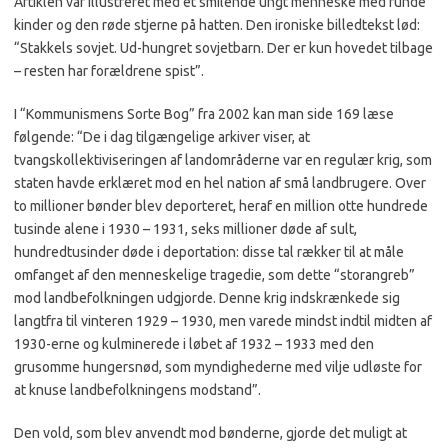
Artiklen var illustreret med et smilende ungt menneske med runde
kinder og den røde stjerne på hatten. Den ironiske billedtekst lød:
“Stakkels sovjet. Ud-hungret sovjetbarn. Der er kun hovedet tilbage
– resten har forældrene spist”.
I “Kommunismens Sorte Bog” fra 2002 kan man side 169 læse
følgende: “De i dag tilgængelige arkiver viser, at
tvangskollektiviseringen af landområderne var en regulær krig, som
staten havde erklæret mod en hel nation af små landbrugere. Over
to millioner bønder blev deporteret, heraf en million otte hundrede
tusinde alene i 1930 – 1931, seks millioner døde af sult,
hundredtusinder døde i deportation: disse tal rækker til at måle
omfanget af den menneskelige tragedie, som dette “storangreb”
mod landbefolkningen udgjorde. Denne krig indskrænkede sig
langtfra til vinteren 1929 – 1930, men varede mindst indtil midten af
1930-erne og kulminerede i løbet af 1932 – 1933 med den
grusomme hungersnød, som myndighederne med vilje udløste for
at knuse landbefolkningens modstand”.
Den vold, som blev anvendt mod bønderne, gjorde det muligt at