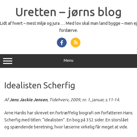
Skip
to
Uretten – jørns blog
content
Lidt af hvert – mest miljø og jura … Med lov skal man land bygge – men ej
fordærve.
Menu
Idealisten Scherfig
Af
Jens Jackie Jensen
, Tidehverv, 2009, nr. 1, januar, s.11-14.
Arne Hardis har skrevet en fortræffelig biografi om forfatteren Hans
Scherfig med titlen: “Idealisten”. En bog på 352 sider. En storslået
og spændende beretning, hvor læserne virkelig får meget at vide.