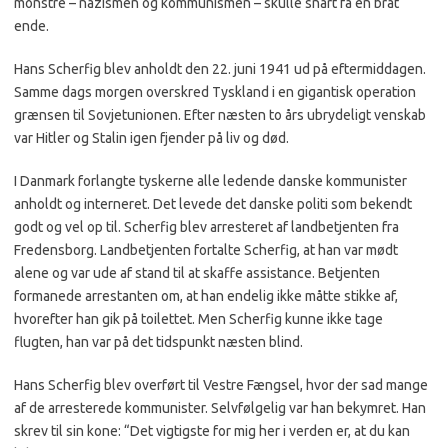
monstre – nazismen og kommunismen – skulle snart få en brat
ende.
Hans Scherfig blev anholdt den 22. juni 1941 ud på eftermiddagen.
Samme dags morgen overskred Tyskland i en gigantisk operation
grænsen til Sovjetunionen. Efter næsten to års ubrydeligt venskab
var Hitler og Stalin igen fjender på liv og død.
I Danmark forlangte tyskerne alle ledende danske kommunister
anholdt og interneret. Det levede det danske politi som bekendt
godt og vel op til. Scherfig blev arresteret af landbetjenten fra
Fredensborg. Landbetjenten fortalte Scherfig, at han var mødt
alene og var ude af stand til at skaffe assistance. Betjenten
formanede arrestanten om, at han endelig ikke måtte stikke af,
hvorefter han gik på toilettet. Men Scherfig kunne ikke tage
flugten, han var på det tidspunkt næsten blind.
Hans Scherfig blev overført til Vestre Fængsel, hvor der sad mange
af de arresterede kommunister. Selvfølgelig var han bekymret. Han
skrev til sin kone: “Det vigtigste for mig her i verden er, at du kan