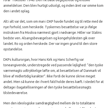
forår” i oktober 1940. Den fik både begejstrede og kritiske
anmeldelser. Den blev hurtigt udsolgt, og inden året var omme kom
den i andet oplag.
Alt i alt var det, som om man i DKP havde fundet sig til rette med de
nye forhold, som herskede. Tyskernes besættelse var jo ifølge
instruksen fra Moskva nærmest gjort i nødværge. Hitler var Stalins
bedste ven. Alsangsbevægelsen og kongehyldesten gik over
landet. Ro og orden herskede. Der var ingen grund til den store
opstandelse.
DKPs kulturorgan, hvor Hans Kirk og Hans Scherfig var
toneangivende, understregede ved passende lejlighed: “den tyske
værnemagts udtrykkelige løfte om, at besættelsen af Danmark vil
blive af midlertidig karakter”. Ikke fordi de kunne skrive meget
andet. Men så kunne de i hvert fald holde deres kæft. I stedet for at
deltage i bagatelliseringen af den tyske besættelsesmagts
tilstedeværelse.
Men den ideologiske samdrægtighed mellem de to totalitære