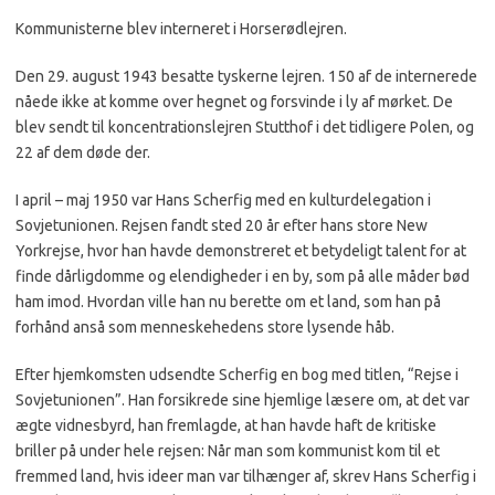
Kommunisterne blev interneret i Horserødlejren.
Den 29. august 1943 besatte tyskerne lejren. 150 af de internerede
nåede ikke at komme over hegnet og forsvinde i ly af mørket. De
blev sendt til koncentrationslejren Stutthof i det tidligere Polen, og
22 af dem døde der.
I april – maj 1950 var Hans Scherfig med en kulturdelegation i
Sovjetunionen. Rejsen fandt sted 20 år efter hans store New
Yorkrejse, hvor han havde demonstreret et betydeligt talent for at
finde dårligdomme og elendigheder i en by, som på alle måder bød
ham imod. Hvordan ville han nu berette om et land, som han på
forhånd anså som menneskehedens store lysende håb.
Efter hjemkomsten udsendte Scherfig en bog med titlen, “Rejse i
Sovjetunionen”. Han forsikrede sine hjemlige læsere om, at det var
ægte vidnesbyrd, han fremlagde, at han havde haft de kritiske
briller på under hele rejsen: Når man som kommunist kom til et
fremmed land, hvis ideer man var tilhænger af, skrev Hans Scherfig i