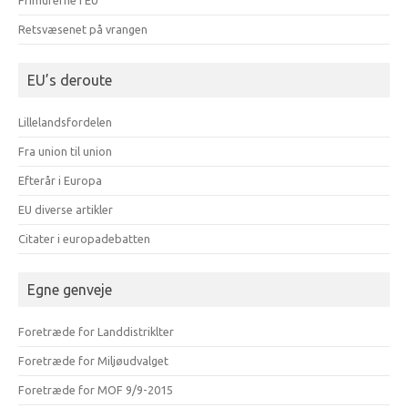
Frimurerne i EU
Retsvæsenet på vrangen
EU’s deroute
Lillelandsfordelen
Fra union til union
Efterår i Europa
EU diverse artikler
Citater i europadebatten
Egne genveje
Foretræde for Landdistriklter
Foretræde for Miljøudvalget
Foretræde for MOF 9/9-2015