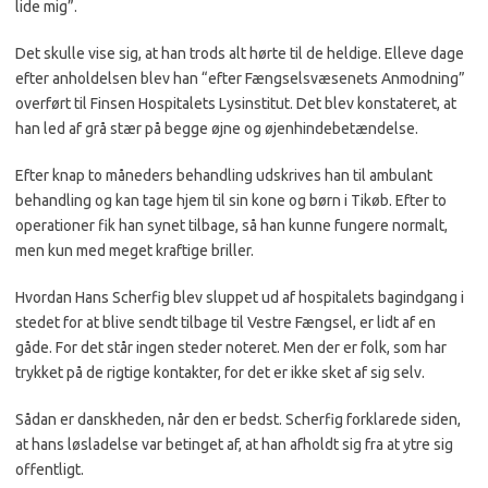
lide mig”.
Det skulle vise sig, at han trods alt hørte til de heldige. Elleve dage
efter anholdelsen blev han “efter Fængselsvæsenets Anmodning”
overført til Finsen Hospitalets Lysinstitut. Det blev konstateret, at
han led af grå stær på begge øjne og øjenhindebetændelse.
Efter knap to måneders behandling udskrives han til ambulant
behandling og kan tage hjem til sin kone og børn i Tikøb. Efter to
operationer fik han synet tilbage, så han kunne fungere normalt,
men kun med meget kraftige briller.
Hvordan Hans Scherfig blev sluppet ud af hospitalets bagindgang i
stedet for at blive sendt tilbage til Vestre Fængsel, er lidt af en
gåde. For det står ingen steder noteret. Men der er folk, som har
trykket på de rigtige kontakter, for det er ikke sket af sig selv.
Sådan er danskheden, når den er bedst. Scherfig forklarede siden,
at hans løsladelse var betinget af, at han afholdt sig fra at ytre sig
offentligt.