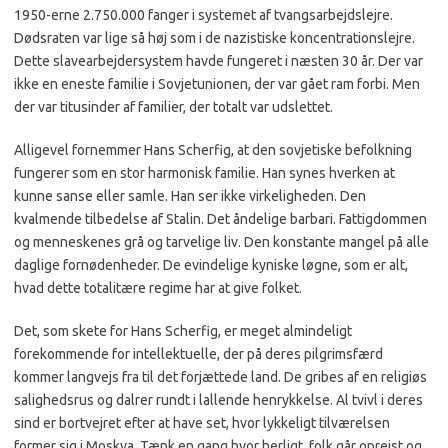
1950-erne 2.750.000 fanger i systemet af tvangsarbejdslejre.
Dødsraten var lige så høj som i de nazistiske koncentrationslejre.
Dette slavearbejdersystem havde fungeret i næsten 30 år. Der var
ikke en eneste familie i Sovjetunionen, der var gået ram forbi. Men
der var titusinder af familier, der totalt var udslettet.
Alligevel fornemmer Hans Scherfig, at den sovjetiske befolkning
fungerer som en stor harmonisk familie. Han synes hverken at
kunne sanse eller samle. Han ser ikke virkeligheden. Den
kvalmende tilbedelse af Stalin. Det åndelige barbari. Fattigdommen
og menneskenes grå og tarvelige liv. Den konstante mangel på alle
daglige fornødenheder. De evindelige kyniske løgne, som er alt,
hvad dette totalitære regime har at give folket.
Det, som skete for Hans Scherfig, er meget almindeligt
forekommende for intellektuelle, der på deres pilgrimsfærd
kommer langvejs fra til det forjættede land. De gribes af en religiøs
salighedsrus og dalrer rundt i lallende henrykkelse. Al tvivl i deres
sind er bortvejret efter at have set, hvor lykkeligt tilværelsen
former sig i Moskva. Tænk en gang hvor herligt, folk går oprejst og