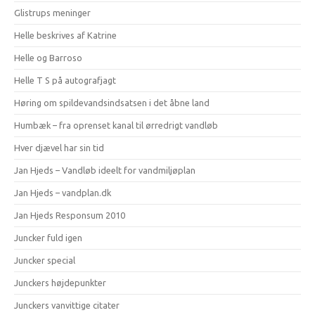
Glistrups meninger
Helle beskrives af Katrine
Helle og Barroso
Helle T S på autografjagt
Høring om spildevandsindsatsen i det åbne land
Humbæk – fra oprenset kanal til ørredrigt vandløb
Hver djævel har sin tid
Jan Hjeds – Vandløb ideelt for vandmiljøplan
Jan Hjeds – vandplan.dk
Jan Hjeds Responsum 2010
Juncker fuld igen
Juncker special
Junckers højdepunkter
Junckers vanvittige citater