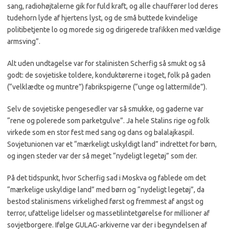
sang, radiohøjtalerne gik for fuld kraft, og alle chauffører lod deres
tudehorn lyde af hjertens lyst, og de små buttede kvindelige
politibetjente lo og morede sig og dirigerede trafikken med vældige
armsving”.
Alt uden undtagelse var for stalinisten Scherfig så smukt og så
godt: de sovjetiske toldere, konduktørerne i toget, folk på gaden
(“velklædte og muntre”) fabrikspigerne (“unge og lattermilde”).
Selv de sovjetiske pengesedler var så smukke, og gaderne var
“rene og polerede som parketgulve”. Ja hele Stalins rige og folk
virkede som en stor fest med sang og dans og balalajkaspil.
Sovjetunionen var et “mærkeligt uskyldigt land” indrettet for børn,
og ingen steder var der så meget “nydeligt legetøj” som der.
På det tidspunkt, hvor Scherfig sad i Moskva og fablede om det
“mærkelige uskyldige land” med børn og “nydeligt legetøj”, da
bestod stalinismens virkelighed først og fremmest af angst og
terror, ufattelige lidelser og massetilintetgørelse for millioner af
sovjetborgere. Ifølge GULAG-arkiverne var der i begyndelsen af