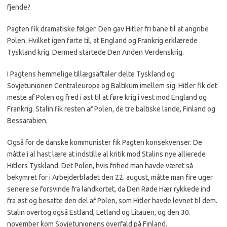
fjende?
Pagten fik dramatiske følger. Den gav Hitler fri bane til at angribe
Polen. Hvilket igen førte til, at England og Frankrig erklærede
Tyskland krig. Dermed startede Den Anden Verdenskrig.
I Pagtens hemmelige tillægsaftaler delte Tyskland og
Sovjetunionen Centraleuropa og Baltikum imellem sig. Hitler fik det
meste af Polen og fred i øst til at føre krig i vest mod England og
Frankrig. Stalin fik resten af Polen, de tre baltiske lande, Finland og
Bessarabien.
Også for de danske kommunister fik Pagten konsekvenser. De
måtte i al hast lære at indstille al kritik mod Stalins nye allierede
Hitlers Tyskland. Det Polen, hvis frihed man havde været så
bekymret for i Arbejderbladet den 22. august, måtte man fire uger
senere se forsvinde fra landkortet, da Den Røde Hær rykkede ind
fra øst og besatte den del af Polen, som Hitler havde levnet til dem.
Stalin overtog også Estland, Letland og Litauen, og den 30.
november kom Sovjetunionens overfald på Finland.