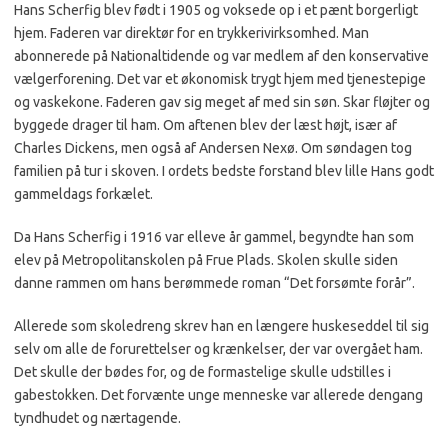
Hans Scherfig blev født i 1905 og voksede op i et pænt borgerligt
hjem. Faderen var direktør for en trykkerivirksomhed. Man
abonnerede på Nationaltidende og var medlem af den konservative
vælgerforening. Det var et økonomisk trygt hjem med tjenestepige
og vaskekone. Faderen gav sig meget af med sin søn. Skar fløjter og
byggede drager til ham. Om aftenen blev der læst højt, især af
Charles Dickens, men også af Andersen Nexø. Om søndagen tog
familien på tur i skoven. I ordets bedste forstand blev lille Hans godt
gammeldags forkælet.
Da Hans Scherfig i 1916 var elleve år gammel, begyndte han som
elev på Metropolitanskolen på Frue Plads. Skolen skulle siden
danne rammen om hans berømmede roman “Det forsømte forår”.
Allerede som skoledreng skrev han en længere huskeseddel til sig
selv om alle de forurettelser og krænkelser, der var overgået ham.
Det skulle der bødes for, og de formastelige skulle udstilles i
gabestokken. Det forvænte unge menneske var allerede dengang
tyndhudet og nærtagende.