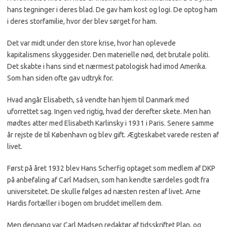
hans tegninger i deres blad. De gav ham kost og logi. De optog ham
i deres storfamilie, hvor der blev sørget for ham.
Det var midt under den store krise, hvor han oplevede
kapitalismens skyggesider. Den materielle nød, det brutale politi.
Det skabte i hans sind et nærmest patologisk had imod Amerika.
Som han siden ofte gav udtryk for.
Hvad angår Elisabeth, så vendte han hjem til Danmark med
uforrettet sag. Ingen ved rigtig, hvad der derefter skete. Men han
mødtes atter med Elisabeth Karlinsky i 1931 i Paris. Senere samme
år rejste de til København og blev gift. Ægteskabet varede resten af
livet.
Først på året 1932 blev Hans Scherfig optaget som medlem af DKP
på anbefaling af Carl Madsen, som han kendte særdeles godt fra
universitetet. De skulle følges ad næsten resten af livet. Arne
Hardis fortæller i bogen om bruddet imellem dem.
Men dengang var Carl Madsen redaktør af tidsskriftet Plan, og