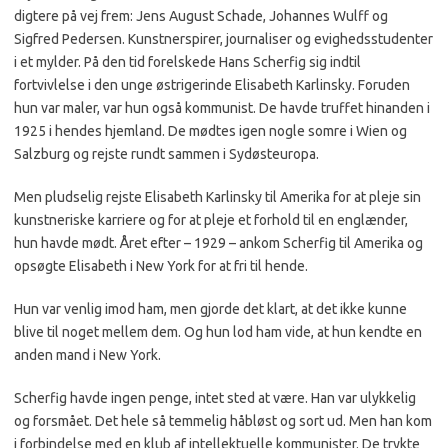
digtere på vej frem: Jens August Schade, Johannes Wulff og
Sigfred Pedersen. Kunstnerspirer, journaliser og evighedsstudenter
i et mylder. På den tid forelskede Hans Scherfig sig indtil
fortvivlelse i den unge østrigerinde Elisabeth Karlinsky. Foruden
hun var maler, var hun også kommunist. De havde truffet hinanden i
1925 i hendes hjemland. De mødtes igen nogle somre i Wien og
Salzburg og rejste rundt sammen i Sydøsteuropa.
Men pludselig rejste Elisabeth Karlinsky til Amerika for at pleje sin
kunstneriske karriere og for at pleje et forhold til en englænder,
hun havde mødt. Året efter – 1929 – ankom Scherfig til Amerika og
opsøgte Elisabeth i New York for at fri til hende.
Hun var venlig imod ham, men gjorde det klart, at det ikke kunne
blive til noget mellem dem. Og hun lod ham vide, at hun kendte en
anden mand i New York.
Scherfig havde ingen penge, intet sted at være. Han var ulykkelig
og forsmået. Det hele så temmelig håbløst og sort ud. Men han kom
i forbindelse med en klub af intellektuelle kommunister. De trykte