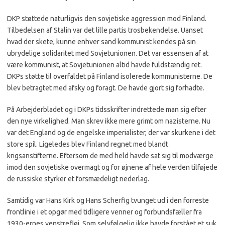
DKP støttede naturligvis den sovjetiske aggression mod Finland.
Tilbedelsen af Stalin var det lille partis trosbekendelse. Uanset
hvad der skete, kunne enhver sand kommunist kendes på sin
ubrydelige solidaritet med Sovjetunionen. Det var essensen af at
være kommunist, at Sovjetunionen altid havde fuldstændig ret.
DKPs støtte til overfaldet på Finland isolerede kommunisterne. De
blev betragtet med afsky og foragt. De havde gjort sig forhadte.
På Arbejderbladet og i DKPs tidsskrifter indrettede man sig efter
den nye virkelighed. Man skrev ikke mere grimt om nazisterne. Nu
var det England og de engelske imperialister, der var skurkene i det
store spil. Ligeledes blev Finland regnet med blandt
krigsanstifterne. Eftersom de med held havde sat sig til modværge
imod den sovjetiske overmagt og for øjnene af hele verden tilføjede
de russiske styrker et forsmædeligt nederlag.
Samtidig var Hans Kirk og Hans Scherfig tvunget ud i den forreste
frontlinie i et opgør med tidligere venner og forbundsfæller fra
1930-ernes venstrefløj. Som selvfølgelig ikke havde forstået et suk