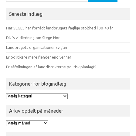
efter:
Seneste indlæg
Har SEGES har forrådt landbrugets faglige stolthed i 30-40 år
DN´s vildledning om Stege Nor
Landbrugets organisationer svigter
Er politikere mere fjender end venner
Er affolkningen af landdistrikterne politisk planlagt?
Kategorier for blogindlæg
Kategorier
for
blogindlæg
Arkiv opdelt på måneder
Arkiv
opdelt
på