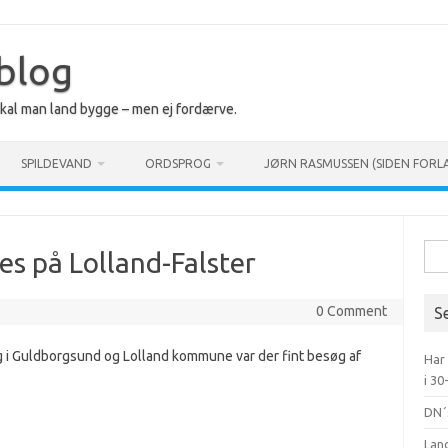
 blog
 skal man land bygge – men ej fordærve.
SPILDEVAND
ORDSPROG
JØRN RASMUSSEN (SIDEN FORL
Søg
es på Lolland-Falster
efte
0 Comment
S
g i Guldborgsund og Lolland kommune var der fint besøg af
Har
i 30
DN´
Lan