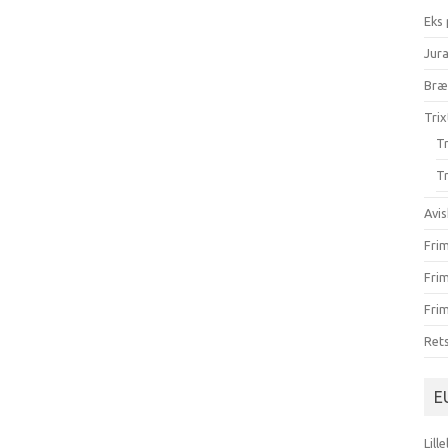
Eks
Jur
Br
Trix
Tr
Tr
Avis
Fri
Fri
Frim
Ret
E
Lill