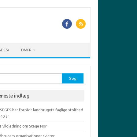
ADES)
DMFR
r:
eneste indlæg
 SEGES har forrådt landbrugets faglige stolthed
-40 år
s vildledning om Stege Nor
dbrugets organisationer svigter