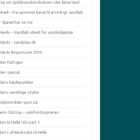
ing om spildevandsindsatsen i det åbne land
bæk – fra oprenset kanal til ørredrigt vandløb
 djævel har sin tid
Hjeds – Vandløb ideelt for vandmiljøplan
 Hjeds – vandplan.dk
 Hjeds Responsum 2010
ker fuld igen
ker special
ckers højdepunkter
kers vanvittige citater
ivådområder spot på.
ens Glistrup – samfundsoprøren
en til Helle i EU part 1
en's afskedssalut til Helle