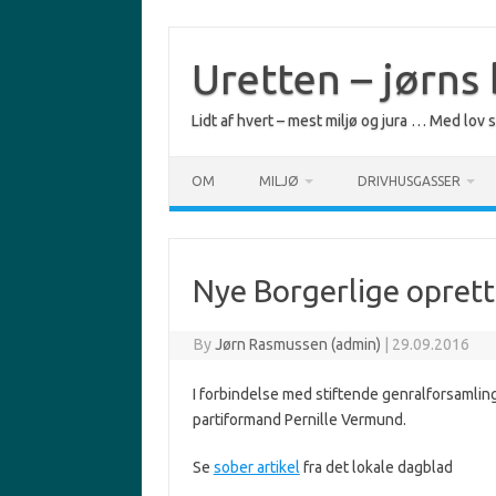
Skip
to
content
Uretten – jørns
Lidt af hvert – mest miljø og jura … Med lov
OM
MILJØ
DRIVHUSGASSER
Nye Borgerlige oprett
By
Jørn Rasmussen (admin)
|
29.09.2016
I forbindelse med stiftende genralforsamlin
partiformand Pernille Vermund.
Se
sober artikel
fra det lokale dagblad