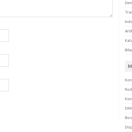
Dem
Tra
Ind
Arti
Kata
Bila
M
Kor
Rod
Kon
DMU
Bor
Dis