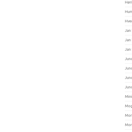
Hør
Hum
Hver
Jan 
Jan
Jan
Junc
Junc
Jun
Junc
Min
Mog
Mort
Mort