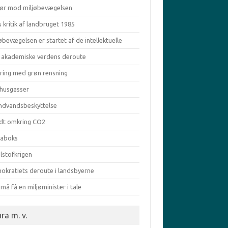
ør mod miljøbevægelsen
s kritik af landbruget 1985
øbevægelsen er startet af de intellektuelle
 akademiske verdens deroute
aring med grøn rensning
vhusgasser
ndvandsbeskyttelse
dt omkring CO2
taboks
lstofkrigen
okratiets deroute i landsbyerne
må få en miljøminister i tale
ra m. v.