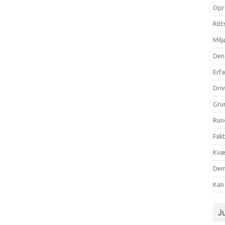
Opr
Ritt
Milj
Den
Erf
Dri
Gru
Run
Fak
Kvæ
Dem
Kan 
Ju