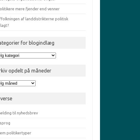
olitikere mere fjender end venner
ffolkningen af landdistrikterne politisk
lagt?
ategorier for blogindlæg
egorier
gindlæg
rkiv opdelt på måneder
iv
elt
iverse
eder
elding til nyhedsbrev
sprog
em politikertyper