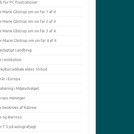
b for PC frustrationer
 Marie Glistrup om sin far 1 af 4
 Marie Glistrup om sin far 2 af 4
 Marie Glistrup om sin far 3 af 4
-Marie Glistrup om sin far 4 af 4
edygtigt Landbrug
 i institution
kulturradikale elites 10 bud
rår i Europa
ahøring i Miljøudvalget
strups meninger
e beskrives af Katrine
le og Barroso
e T S på autografjagt