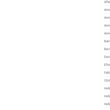
Aflø
Anne
Anne
Anne
Anne
Bær
Børn
Den 
Efte
Fakt
Gli
Hell
Hel
Hell