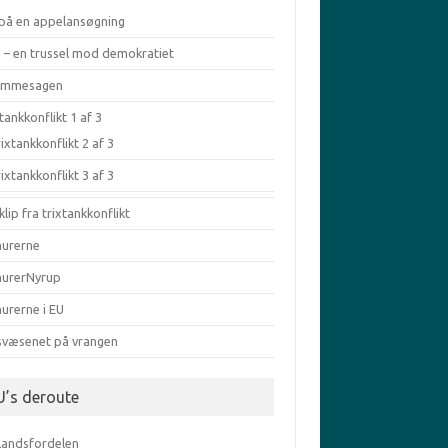
 på en appelansøgning
a – en trussel mod demokratiet
æmmesagen
tankkonflikt 1 af 3
ixtankkonflikt 2 af 3
ixtankkonflikt 3 af 3
klip fra trixtankkonflikt
murerne
murerNyrup
urerne i EU
svæsenet på vrangen
U’s deroute
elandsfordelen