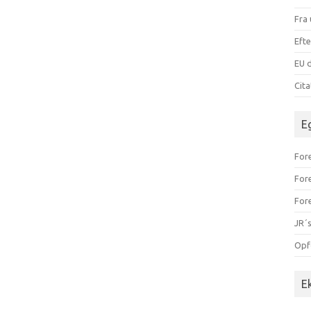
Fra 
Efte
EU d
Cit
E
Fore
For
For
JR´s
Opf
E