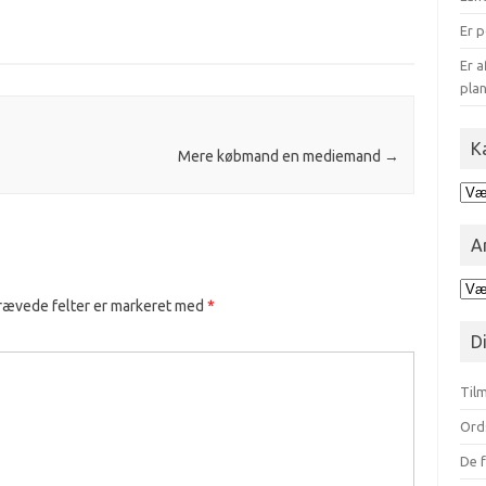
Er p
Er a
plan
K
Mere købmand en mediemand
→
Kat
for
blo
A
Ark
rævede felter er markeret med
*
opd
på
D
mån
Tilm
Ord
De f