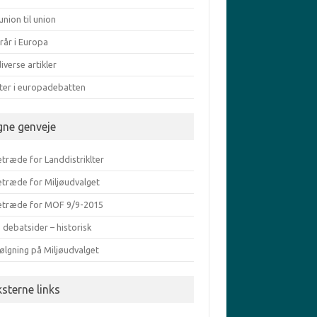
union til union
rår i Europa
iverse artikler
ater i europadebatten
gne genveje
træde for Landdistriklter
etræde for Miljøudvalget
etræde for MOF 9/9-2015
 debatsider – historisk
ølgning på Miljøudvalget
ksterne links