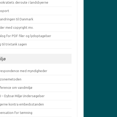
okratiets deroute i landsbyerne
nsport
vandringen til Danmark
kler med copyright mv.
log for PDF filer og lydoptagelser
g til trixtank sagen
iljø
respondence med myndigheder
zonemetoden
ference om vandmiljø
 – Dybsø Miljø Undersøgelser
gerne kontra embedsstanden
pensation for tømning