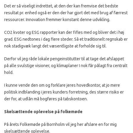
Det er så viseligt indrettet, at den der kan fremvise det bedste
resultat pr. enhed også er den der har gjort det med brug af færrest
ressourcer. Innovation fremmer konstant denne udvikling.
CO2 kvoter og ESG rapporter kan der fifles med og bliver det i høj
grad. ESG nedtones i dag flere steder. Så et traditionelt regnskab er
nok stadigvæk langt det væsentligste at forholde sig til.
Derfor vil jeg råde lokale pengeinstitutter til at tage det afslappet
på alle svulstige visioner, og klimaplaner I nok får pålagt fra centralt
hold.
I kunne vende den om og forklare jeres hovedkontor, at jo mere
politisk indblanding i jeres kunders forretning, des større risiko er
der for, at udlån må bogføres på tabskontoen.
Skelsættende oplevelse på folkemøde
På årets Folkemøde på Bornholm vil jeg her afsløre en for mig
skelsættende oplevelse.