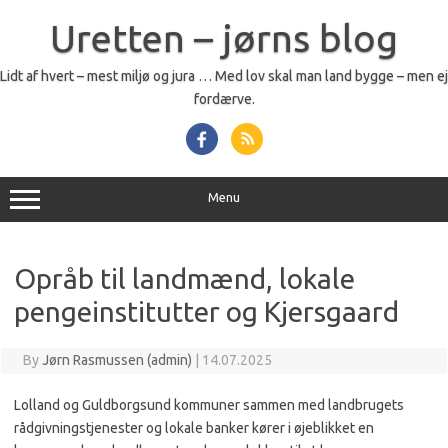
Skip
to
Uretten – jørns blog
content
Lidt af hvert – mest miljø og jura … Med lov skal man land bygge – men ej
fordærve.
Menu
Opråb til landmænd, lokale
pengeinstitutter og Kjersgaard
By
Jørn Rasmussen (admin)
|
14.07.2025
Lolland og Guldborgsund kommuner sammen med landbrugets
rådgivningstjenester og lokale banker kører i øjeblikket en