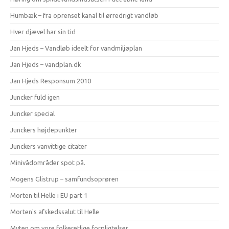
Humbæk – fra oprenset kanal til ørredrigt vandløb
Hver djævel har sin tid
Jan Hjeds – Vandløb ideelt for vandmiljøplan
Jan Hjeds – vandplan.dk
Jan Hjeds Responsum 2010
Juncker fuld igen
Juncker special
Junckers højdepunkter
Junckers vanvittige citater
Minivådområder spot på.
Mogens Glistrup – samfundsoprøren
Morten til Helle i EU part 1
Morten's afskedssalut til Helle
Myten om vore folkeretlige forpligtelser