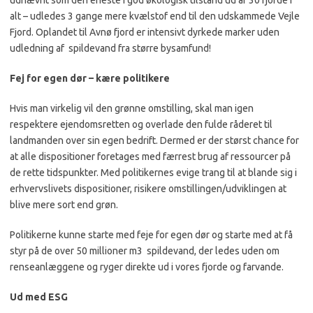
udnævnt som den eneste i god økologisk tilstand ud af 30 fjorde i
alt – udledes 3 gange mere kvælstof end til den udskammede Vejle
Fjord. Oplandet til Avnø fjord er intensivt dyrkede marker uden
udledning af spildevand fra større bysamfund!
Fej for egen dør – kære politikere
Hvis man virkelig vil den grønne omstilling, skal man igen
respektere ejendomsretten og overlade den fulde råderet til
landmanden over sin egen bedrift. Dermed er der størst chance for
at alle dispositioner foretages med færrest brug af ressourcer på
de rette tidspunkter. Med politikernes evige trang til at blande sig i
erhvervslivets dispositioner, risikere omstillingen/udviklingen at
blive mere sort end grøn.
Politikerne kunne starte med feje for egen dør og starte med at få
styr på de over 50 millioner m3 spildevand, der ledes uden om
renseanlæggene og ryger direkte ud i vores fjorde og farvande.
Ud med ESG