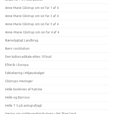
Anne Marie Glistrup om sin far 1 af 4
Anne Marie Glistrup om sin far 2 af 4
Anne Marie Glistrup om sin far 3 af 4
Anne-Marie Glistrup om sin far 4 af 4
Bæredygtigt Landbrug
Børn i institution
Den kulturradikale elites 10 bud
Efterår i Europa
Faktahøring i Miljøudvalget
Glistrups meninger
Helle beskrives af Katrine
Helle og Barroso
Helle T S på autografjagt
Høring om spildevandsindsatsen i det åbne land