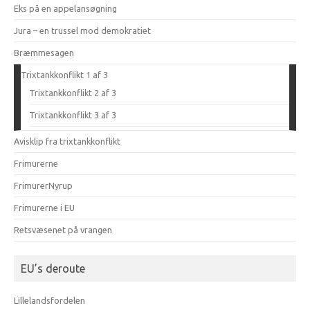
Eks på en appelansøgning
Jura – en trussel mod demokratiet
Bræmmesagen
Trixtankkonflikt 1 af 3
Trixtankkonflikt 2 af 3
Trixtankkonflikt 3 af 3
Avisklip fra trixtankkonflikt
Frimurerne
FrimurerNyrup
Frimurerne i EU
Retsvæsenet på vrangen
EU’s deroute
Lillelandsfordelen