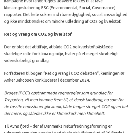
kampagne hvor landbrugets udøvere lokkes til at lave
klimaregnskaber og ESG (Environmental, Social, Governance)
rapporter. Det hele sukres ind i bæredygtighed, social ansvarlighed
og ikke mindst ønsket om mindre udledning af CO2 og kvælstof.
Ret og vrang om CO2 og kvælstof
Der er blot det at tilføje, at både CO2 og kvælstof påståede
skadelige rolle for klima og miljø, hviler på et meget skrøbeligt
videnskabeligt grundlag.
Forfatteren til bogen “Ret og vrang i CO2 debatten”, kemiingeniør
Anker Jakobsen konkluderer i december 2024.
Bruges IPCC’s opstrammede regneregler som grundlag for
Treparten, vil man komme frem til, at dansk landbrug, nu som før
de fossile emissioner gik amok, både fanger sit eget CO2 og en hel
del mere, og således ikke er klimaskurk men klimahelt.
Til Avnø fjord – der af Danmarks Naturfredningsforening er