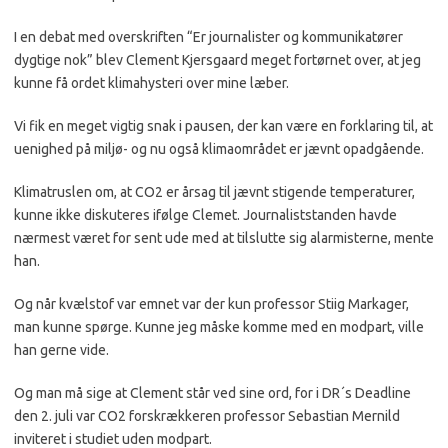
I en debat med overskriften “Er journalister og kommunikatører
dygtige nok” blev Clement Kjersgaard meget fortørnet over, at jeg
kunne få ordet klimahysteri over mine læber.
Vi fik en meget vigtig snak i pausen, der kan være en forklaring til, at
uenighed på miljø- og nu også klimaområdet er jævnt opadgående.
Klimatruslen om, at CO2 er årsag til jævnt stigende temperaturer,
kunne ikke diskuteres ifølge Clemet. Journaliststanden havde
nærmest været for sent ude med at tilslutte sig alarmisterne, mente
han.
Og når kvælstof var emnet var der kun professor Stiig Markager,
man kunne spørge. Kunne jeg måske komme med en modpart, ville
han gerne vide.
Og man må sige at Clement står ved sine ord, for i DR´s Deadline
den 2. juli var CO2 forskrækkeren professor Sebastian Mernild
inviteret i studiet uden modpart.