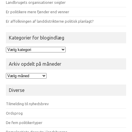
Landbrugets organisationer svigter
Er politikere mere fjender end venner
Er affolkningen af landdistrikterne politisk planlagt?
Kategorier for blogindlæg
Kategorier
for
blogindlæg
Arkiv opdelt på måneder
Arkiv
opdelt
på
Diverse
måneder
Tilmelding til nyhedsbrev
Ordsprog
De fem politikertyper
Demokratiets deroute i landsbyerne