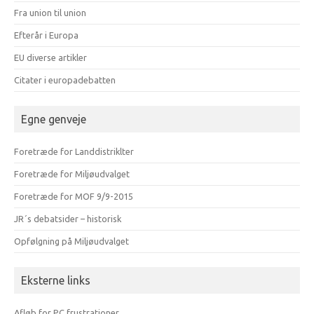
Fra union til union
Efterår i Europa
EU diverse artikler
Citater i europadebatten
Egne genveje
Foretræde for Landdistriklter
Foretræde for Miljøudvalget
Foretræde for MOF 9/9-2015
JR´s debatsider – historisk
Opfølgning på Miljøudvalget
Eksterne links
Afløb for PC frustrationer