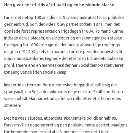
Han giver her et rids af et parti og en herskende klasse.
I år er det netop 100 år siden, at Socialdemokratiet fik sit po­litiske
gennembrud. Som det vides, blev partiet stiftet i 1871, men det
opnåede først repræ­sentation i rigsdagen i 1884. To mand kunne
indtage deres pladser, en skrædder og en skomager. Den stabile
frem­gang fra 1890erne gjorde det muligt at overtage regerings­
magten i 1924. Og selv om par­tiet i kortere perioder henvi­stes til
oppositionsbænkene, tegnede det efter den tid lan­dets politiske
profil. I mere end en menneskealder har Social­demokratiet været
toneangi­vende i den sociale kamp.
Imidlertid er flere og flere mennesker begyndt at stille sig det
spørgsmål, om Socialdemo­kratiets dage er talte. Skulle nedturen
være indledt. Har partiet udspillet sin rolle efter et århundredes
stræben?
Det hævdes således, at parti­ets økonomiske politik er håb­løs,
forsvarsviljen degenereret og den politiske moral udartet. Magtens
fordærvende evne er ved at slå igennem, siges det. I den