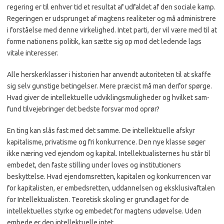
regering er til enhver tid et re­sultat af udfaldet af den sociale kamp.
Regeringen er udsprun­get af magtens realiteter og må administrere
i forståelse med denne virkelighed. Intet parti, der vil være med til at
forme nationens politik, kan sætte sig op mod det ledende lags
vitale interesser.
Alle herskerklasser i histori­en har anvendt autoriteten til at skaffe
sig selv gunstige be­tingelser. Mere præcist må man derfor spørge.
Hvad giver de intellektuelle udviklings­muligheder og hvilket sam­
fund tilvejebringer det bedste forsvar mod oprør?
En ting kan slås fast med det samme. De intellektuelle af­skyr
kapitalisme, privatisme og fri konkurrence. Den nye klasse søger
ikke næring ved ejendom og kapital. Intellektu­alisternes hu står til
embedet, den faste stilling under loves og institutioners
beskyttelse. Hvad ejendomsretten, kapita­len og konkurrencen var
for kapitalisten, er embedsretten, uddannelsen og eksklusivafta­len
for Intellektualisten. Teo­retisk skoling er grundlaget for de
intellektuelles styrke og embedet for magtens udøvelse. Uden
embede er den intellek­tuelle intet.