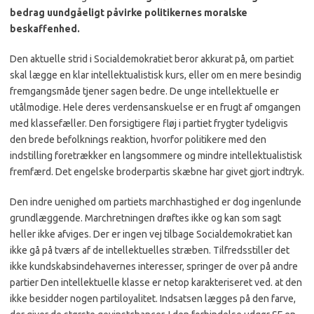
bedrag uundgå­eligt påvirke politikernes mo­ralske
beskaffenhed.
Den aktuelle strid i Socialde­mokratiet beror akkurat på, om partiet
skal lægge en klar intellektualistisk kurs, eller om en mere besindig
fremgangs­måde tjener sagen bedre. De unge intellektuelle er
utålmo­dige. Hele deres verdensan­skuelse er en frugt af omgan­gen
med klassefæller. Den for­sigtigere fløj i partiet frygter tydeligvis
den brede befolk­nings reaktion, hvorfor politikere med den
indstilling fore­trækker en langsommere og mindre intellektualistisk
frem­færd. Det engelske broderpar­tis skæbne har givet gjort ind­tryk.
Den indre uenighed om par­tiets marchhastighed er dog in­genlunde
grundlæggende. Marchretningen drøftes ikke og kan som sagt
heller ikke af­viges. Der er ingen vej tilbage Socialdemokratiet kan
ikke gå på tværs af de intellektuelles stræben. Tilfredsstiller det
ikke kundskabsindehavernes interesser, springer de over på andre
partier Den intellektu­elle klasse er netop karakteri­seret ved. at den
ikke besidder nogen partiloyalitet. Indsatsen lægges på den farve,