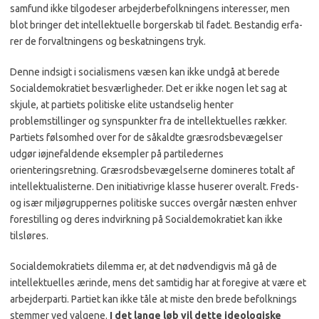
samfund ikke tilgodeser arbejderbefolknin­gens interesser, men
blot brin­ger det intellektuelle borger­skab til fadet. Bestandig erfa­
rer de forvaltningens og be­skatningens tryk.
Denne indsigt i socialismens væsen kan ikke undgå at bere­de
Socialdemokratiet besvær­ligheder. Det er ikke nogen let sag at
skjule, at partiets politi­ske elite ustandselig henter
problemstillinger og synspunk­ter fra de intellektuelles ræk­ker.
Partiets følsomhed over for de såkaldte græsrodsbevæ­gelser
udgør iøjnefaldende ek­sempler på partiledernes
orienteringsretning. Græsrodsbevægelserne domineres totalt af
intellektualisterne. Den initia­tivrige klasse huserer overalt. Freds-
og især miljøgrupper­nes politiske succes overgår næsten enhver
forestilling og deres indvirkning på Socialde­mokratiet kan ikke
tilsløres.
Socialdemokratiets dilemma er, at det nødvendigvis må gå de
intellektuelles ærinde, mens det samtidig har at foregive at være et
arbejderparti. Partiet kan ikke tåle at miste den bre­de befolknings
stemmer ved valgene.
I det lange løb vil det­te ideologiske