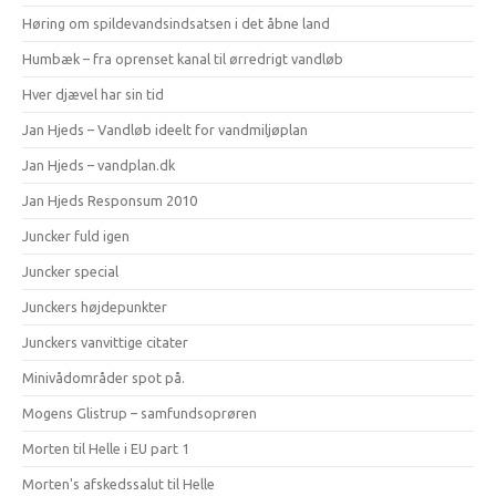
Høring om spildevandsindsatsen i det åbne land
Humbæk – fra oprenset kanal til ørredrigt vandløb
Hver djævel har sin tid
Jan Hjeds – Vandløb ideelt for vandmiljøplan
Jan Hjeds – vandplan.dk
Jan Hjeds Responsum 2010
Juncker fuld igen
Juncker special
Junckers højdepunkter
Junckers vanvittige citater
Minivådområder spot på.
Mogens Glistrup – samfundsoprøren
Morten til Helle i EU part 1
Morten's afskedssalut til Helle