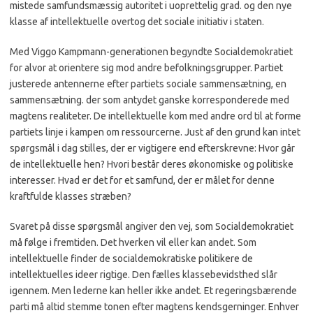
mistede samfundsmæssig au­toritet i uoprettelig grad. og den nye
klasse af intellektuelle overtog det sociale initiativ i staten.
Med Viggo Kampmann-generationen begyndte Socialde­mokratiet
for alvor at oriente­re sig mod andre befolknings­grupper. Partiet
justerede an­tennerne efter partiets sociale sammensætning, en
sammen­sætning. der som antydet gan­ske korresponderede med
magtens realiteter. De intel­lektuelle kom med andre ord til at forme
partiets linje i kam­pen om ressourcerne. Just af den grund kan intet
spørgsmål i dag stilles, der er vigtigere end efterskrevne: Hvor går
de intellektuelle hen? Hvori be­står deres økonomiske og poli­tiske
interesser. Hvad er det for et samfund, der er målet for denne
kraftfulde klasses stræ­ben?
Svaret på disse spørgsmål angiver den vej, som Socialde­mokratiet
må følge i fremtiden. Det hverken vil eller kan an­det. Som
intellektuelle finder de socialdemokratiske politi­kere de
intellektuelles ideer rigtige. Den fælles klassebe­vidsthed slår
igennem. Men le­derne kan heller ikke andet. Et regeringsbærende
parti må al­tid stemme tonen efter mag­tens kendsgerninger. Enhver