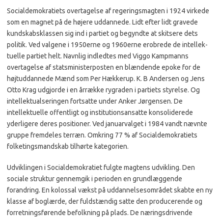
Socialdemokra­tiets overtagelse af regerings­magten i 1924 virkede
som en magnet på de højere uddanne­de. Lidt efter lidt gravede
kundskabsklassen sig ind i par­tiet og begyndte at skitsere dets
politik. Ved valgene i 1950erne og 1960erne erobrede de intellek­
tuelle partiet helt. Navnlig ind­ledtes med Viggo Kampmanns
overtagelse af statsminister­posten en blændende epoke for de
højtuddannede Mænd som Per Hækkerup. K. B Andersen og Jens
Otto Krag udgjor­de i en årrække rygraden i par­tiets styrelse. Og
intellektualseringen fortsatte under Anker Jørgensen. De
intellektuelle offentligt og institutionsansat­te konsoliderede
yderligere deres positioner. Ved januarvalget i 1984 vandt nævnte
gruppe fremdeles terræn. Om­kring 77 % af Socialdemokra­tiets
folketingsmandskab til­hørte kategorien.
Udviklingen i Socialdemo­kratiet fulgte magtens udvik­ling. Den
sociale struktur gen­nemgik i perioden en grund­læggende
forandring. En ko­lossal vækst på uddannelses­området skabte en ny
klasse af boglærde, der fuldstændig sat­te den producerende og
forret­ningsførende befolkning på plads. De næringsdrivende