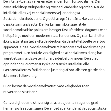
De intellektuelles vej er en eller anden form for socialis­me. Den
giver udviklingsmu­ligheder og tryghed, embeder og orden. Når de
intellektuelles vej er socialismens vej, er det også
Socialdemokratiets bane. Og det har også i en årrække været det
danske samfunds rute. Derfor kan man ikke sige, at de
socialdemokratiske poli­tikere hænger fast i fortidens dogmer. De er
helt på linje med den moderne stats tendenser. Og man kan heller
ikke påstå, at partiet skiftede ideologi, da de intellektuelle overtog
apparatet. Også i Socialdemokra­tiets barndom stod socialismen på
programmet. Den brutale virkelighed er. at socialismen aldrig har
været et samfunds­system for arbejderbefolknin­gen. Den blev
opfundet og ud­formet af tyske og franske in­tellektuelle.
Læreanstalternes fortløbende justering af socia­lismen gjorde den
ikke mere folkevenlig.
Hvori består da Socialdemo­kratiets vanskeligheder i den
nuværende situation?
Genvordighederne skriver sig til, at arbejderne i stigende grad
fjerner sig fra socialis­men. De er ved at erkende, at det socialistiske