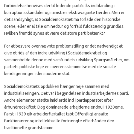
forbindelse henvises der til ledende partifolks indblanding i
korruptionsskandaler og mi­nistres ekstravagante færden. Men er
det sandsynligt, at So­cialdemokratiet må forlade den historiske
scene, eller er al tale om nedtur og forfald fuld­stændig grundløs.
Hvilken fremtid synes at være det store parti betænkt?
For at besvare ovennævnte problemstilling er det nødven­digt at
give et rids af den indre udvikling i Socialdemokratiet og
sammenholde denne med samfundets udvikling Spørgs­målet er, om
partiets politiske linje er i overensstemmelse med de sociale
kendsgerninger i den moderne stat.
Socialdemokratiets opduk­ken hænger nøje sammen med
industrialiseringen. Det var i begyndelsen industriarbejder­nes parti.
Andre elementer stødte imidlertid ind i partiap­paratet efter
århundredskiftet. Dog dominerede arbejderne endnu i 1920eme.
Først i 1929 gik arbejderflertallet tabt Of­fentligt ansatte
funktionærer og intellektuelle fortrængte ef­terhånden den
traditionelle grundstamme.