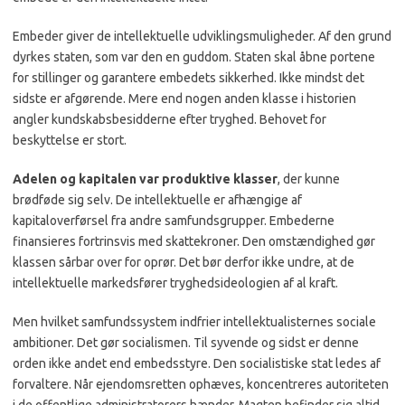
Embeder giver de intellektu­elle udviklingsmuligheder. Af den grund
dyrkes staten, som var den en guddom. Staten skal åbne portene
for stillinger og garantere embedets sikkerhed. Ikke mindst det
sidste er afgø­rende. Mere end nogen anden klasse i historien
angler kundskabsbesidderne efter tryg­hed. Behovet for
beskyttelse er stort.
Adelen og kapitalen var produktive klasser
, der kunne
brødføde sig selv. De in­tellektuelle er afhængige af
kapitaloverførsel fra andre samfundsgrupper. Embederne
finansieres fortrinsvis med skattekroner. Den omstændig­hed gør
klassen sårbar over for oprør. Det bør derfor ikke un­dre, at de
intellektuelle mar­kedsfører tryghedsideologien af al kraft.
Men hvilket samfundssystem indfrier intellektualisternes sociale
ambitioner. Det gør so­cialismen. Til syvende og sidst er denne
orden ikke andet end embedsstyre. Den socialistiske stat ledes af
forvaltere. Når ejendomsretten ophæves, kon­centreres autoriteten