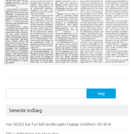
Søg
efter:
Seneste indlæg
Har SEGES har forrådt landbrugets faglige stolthed i 30-40 år
DN´s vildledning om Stege Nor