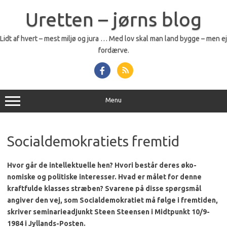
Skip
to
Uretten – jørns blog
content
Lidt af hvert – mest miljø og jura … Med lov skal man land bygge – men ej
fordærve.
Menu
Socialdemokratiets fremtid
Hvor går de intellektuelle hen? Hvori består deres øko­
nomiske og politiske interes­ser. Hvad er målet for denne
kraftfulde klasses stræben? Svarene på disse spørgsmål
angiver den vej, som Social­demokratiet må følge i frem­tiden,
skriver seminariead­junkt Steen Steensen i Midt­punkt 10/9-
1984 i Jyllands-Posten.