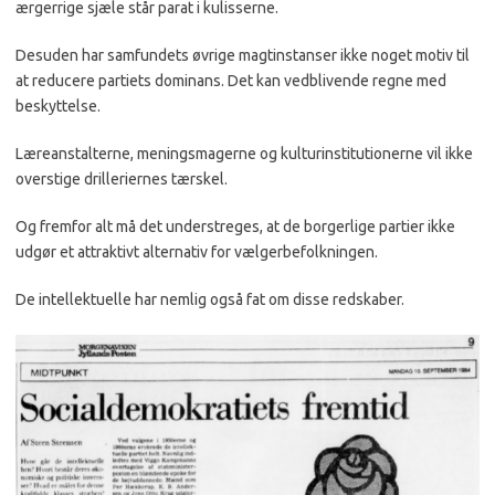
ærgerri­ge sjæle står parat i kulisserne.
Desuden har samfundets øv­rige magtinstanser ikke noget motiv til
at reducere partiets dominans. Det kan vedbliven­de regne med
beskyttelse.
Læreanstalterne, menings­magerne og kulturinstitutio­nerne vil ikke
overstige drille­riernes tærskel.
Og fremfor alt må det under­streges, at de borgerlige parti­er ikke
udgør et attraktivt al­ternativ for vælgerbefolknin­gen.
De intellektuelle har nemlig også fat om disse redskaber.