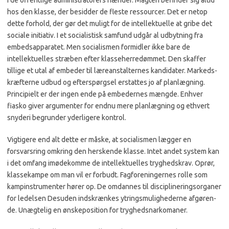
i de of­fentlige administratorers hæn­der. Magten befinder sig altid
hos den klasse, der besidder de fleste ressourcer. Det er netop
dette forhold, der gør det mu­ligt for de intellektuelle at gri­be det
sociale initiativ. I et so­cialistisk samfund udgår al ud­bytning fra
embedsapparatet. Men socialismen formidler ikke bare de
intellektuelles stræben efter klasseherre­dømmet. Den skaffer
tillige et utal af embeder til læreanstal­ternes kandidater. Markeds­
kræfterne udbud og efter­spørgsel erstattes jo af plan­lægning.
Principielt er der in­gen ende på embedernes mængde. Enhver
fiasko giver argumenter for endnu mere planlægning og ethvert
snyde­ri begrunder yderligere kon­trol.
Vigtigere end alt dette er måske, at socialismen lægger en
forsvarsring omkring den herskende klasse. Intet andet system kan
i det omfang imø­dekomme de intellektuelles tryghedskrav. Oprør,
klasse­kampe om man vil er forbudt. Fagforeningernes rolle som
kampinstrumenter hører op. De omdannes til disciplineringsorganer
for le­delsen Desuden indskrænkes ytringsmulighederne afgøren­
de. Unægtelig en ønskeposition for tryghedsnarkomaner.