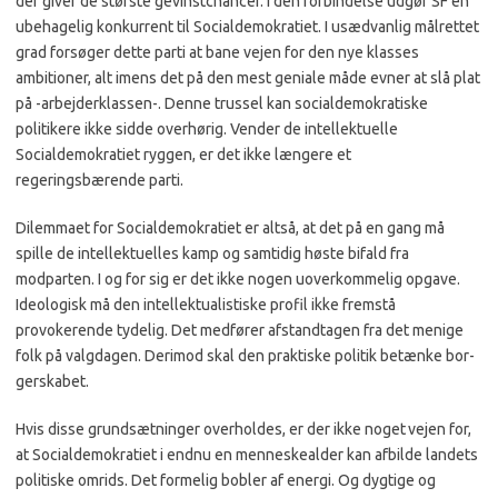
der giver de største gevinstchancer. I den forbindelse udgør SF en
ubehagelig konkurrent til So­cialdemokratiet. I usædvanlig målrettet
grad forsøger dette parti at bane vejen for den nye klasses
ambitioner, alt imens det på den mest geniale måde evner at slå plat
på -arbej­derklassen-. Denne trussel kan socialdemokratiske
politikere ikke sidde overhørig. Vender de intellektuelle
Socialdemo­kratiet ryggen, er det ikke læn­gere et
regeringsbærende par­ti.
Dilemmaet for Socialdemo­kratiet er altså, at det på en gang må
spille de intellektuel­les kamp og samtidig høste bi­fald fra
modparten. I og for sig er det ikke nogen uoverkom­melig opgave.
Ideologisk må den intellektualistiske profil ikke fremstå
provokerende ty­delig. Det medfører afstandta­gen fra det menige
folk på valgdagen. Derimod skal den praktiske politik betænke bor­
gerskabet.
Hvis disse grundsætninger overholdes, er der ikke noget
vejen for,
at Socialdemokratiet i endnu en menneskealder kan afbilde landets
politiske om­rids. Det formelig bobler af energi. Og dygtige og