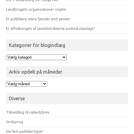
Landbrugets organisationer svigter
Er politikere mere fjender end venner
Er affolkningen af landdistrikterne politisk planlagt?
Kategorier for blogindlæg
Kategorier
for
blogindlæg
Arkiv opdelt på måneder
Arkiv
opdelt
på
Diverse
måneder
Tilmelding til nyhedsbrev
Ordsprog
De fem politikertyper