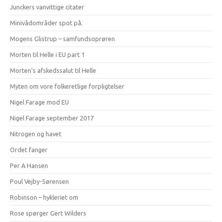
Junckers vanvittige citater
Minivådområder spot på.
Mogens Glistrup – samfundsoprøren
Morten til Helle i EU part 1
Morten's afskedssalut til Helle
Myten om vore folkeretlige forpligtelser
Nigel Farage mod EU
Nigel Farage september 2017
Nitrogen og havet
Ordet fanger
Per A Hansen
Poul Vejby-Sørensen
Robinson – hykleriet om
Rose spørger Gert Wilders