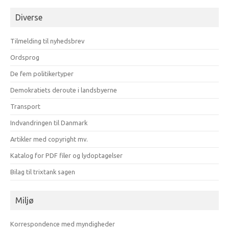
opdelt
på
Diverse
måneder
Tilmelding til nyhedsbrev
Ordsprog
De fem politikertyper
Demokratiets deroute i landsbyerne
Transport
Indvandringen til Danmark
Artikler med copyright mv.
Katalog for PDF filer og lydoptagelser
Bilag til trixtank sagen
Miljø
Korrespondence med myndigheder