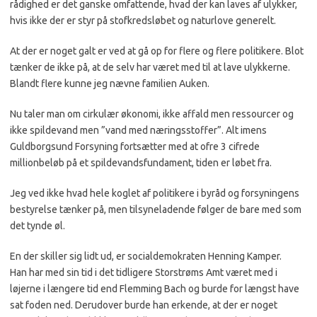
rådighed er det ganske omfattende, hvad der kan laves af ulykker,
hvis ikke der er styr på stofkredsløbet og naturlove generelt.
At der er noget galt er ved at gå op for flere og flere politikere. Blot
tænker de ikke på, at de selv har været med til at lave ulykkerne.
Blandt flere kunne jeg nævne familien Auken.
Nu taler man om cirkulær økonomi, ikke affald men ressourcer og
ikke spildevand men ”vand med næringsstoffer”. Alt imens
Guldborgsund Forsyning fortsætter med at ofre 3 cifrede
millionbeløb på et spildevandsfundament, tiden er løbet fra.
Jeg ved ikke hvad hele koglet af politikere i byråd og forsyningens
bestyrelse tænker på, men tilsyneladende følger de bare med som
det tynde øl.
En der skiller sig lidt ud, er socialdemokraten Henning Kamper.
Han har med sin tid i det tidligere Storstrøms Amt været med i
løjerne i længere tid end Flemming Bach og burde for længst have
sat foden ned. Derudover burde han erkende, at der er noget