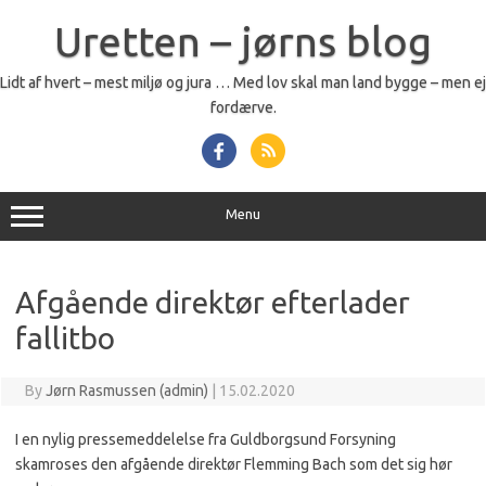
Skip
to
Uretten – jørns blog
content
Lidt af hvert – mest miljø og jura … Med lov skal man land bygge – men ej
fordærve.
Menu
Afgående direktør efterlader
fallitbo
By
Jørn Rasmussen (admin)
|
15.02.2020
I en nylig pressemeddelelse fra Guldborgsund Forsyning
skamroses den afgående direktør Flemming Bach som det sig hør