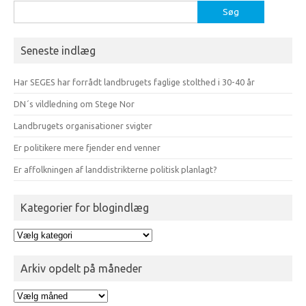
Søg
efter:
Seneste indlæg
Har SEGES har forrådt landbrugets faglige stolthed i 30-40 år
DN´s vildledning om Stege Nor
Landbrugets organisationer svigter
Er politikere mere fjender end venner
Er affolkningen af landdistrikterne politisk planlagt?
Kategorier for blogindlæg
Kategorier
for
blogindlæg
Arkiv opdelt på måneder
Arkiv