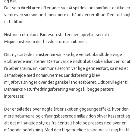
og bør.
Det som direktøren efterlader sig på spildevandsområdet er ikke en
veldreven virksomhed, men mere et håndværkertilbud. Rent ud sagt
et fallitbo.
Historien ultrakort. Fadæsen starter med oprettelsen af et
Miljøministerium der havde store ambitioner.
Det nystartede ministerium var ikke lige velset blandt de øvrige
etablerede ministerier. Derfor var de nødt til at skabe alliancer for at
få lebensraum. En kommunalreform var lige gennemført, så med et
samarbejde med Kommunernes Landsforening blev
miljøforvaltninger over det ganske land etableret. Lidt privilegier til
Danmarks Naturfredningsforening var også i begge parters
interesser.
Der er således over nogle årtier sket en gøgeungeeffekt, hvor den
mere naturnære og erfaringsbaserede miljøviden bliver kasseret og
alt det miljørigtige styres fra centralt hold og presses ned over en
måbende befolkning. Med den tilgængelige teknologi vi i dag har til