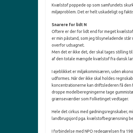
Kvælstof poppede op som samfundets skurk i 
miljøproblem. Det er helt uskadeligt og fakti
Snarere for lidt N
Oftere er der for lidt end for meget kvælsto
er min påstand, som jeg tilsyneladende står
overfor udsagnet.
Men det er ikke det, der skal tages stilling
af den totale mængde kvælstof fra dansk la
I øjeblikket er miljøkommisæren, uden økonom
udformes. Når der ikke skal holdes regnska
koncentrationerne kan driftslederen få den 
droppe modelberegningerne tage gummistøvl
grænseværdier som Folketinget vedtager.
Hele det cirkus med gødningsregnskaber, mi
landbrugsjord pga. kvælstofbegrænsning beh
I forbindelse med NPO redegørelsen fra 19