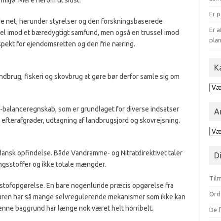
iljø. Mere herom til sidst.
Er p
ede net, herunder styrelser og den forskningsbaserede
Er a
sel imod et bæredygtigt samfund, men også en trussel imod
plan
pekt for ejendomsretten og den frie næring.
K
ndbrug, fiskeri og skovbrug at gøre bør derfor samle sig om
Kat
for
blo
of-balanceregnskab, som er grundlaget for diverse indsatser
A
efterafgrøder, udtagning af landbrugsjord og skovrejsning.
Ark
opd
på
nsk opfindelse. Både Vandramme- og Nitratdirektivet taler
D
mån
ingsstoffer og ikke totale mængder.
Tilm
lstofopgørelse. En bare nogenlunde præcis opgørelse fra
Ord
turen har så mange selvregulerende mekanismer som ikke kan
denne baggrund har længe nok været helt horribelt.
De f