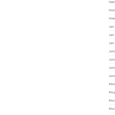
Hør
Hum
Hver
Jan 
Jan
Jan
Junc
Junc
Jun
Junc
Min
Mog
Mort
Mort