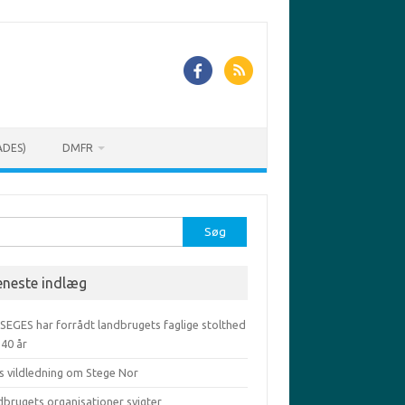
ADES)
DMFR
r:
eneste indlæg
 SEGES har forrådt landbrugets faglige stolthed
-40 år
s vildledning om Stege Nor
dbrugets organisationer svigter