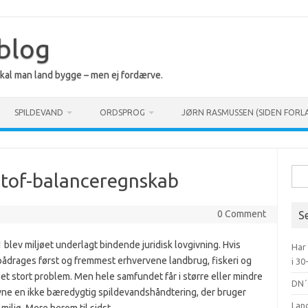
 blog
 skal man land bygge – men ej fordærve.
SPILDEVAND
ORDSPROG
JØRN RASMUSSEN (SIDEN FORL
Søg
lstof-balanceregnskab
efte
0 Comment
S
 blev miljøet underlagt bindende juridisk lovgivning. Hvis
Har
pådrages først og fremmest erhvervene landbrug, fiskeri og
i 30
 et stort problem. Men hele samfundet får i større eller mindre
DN´
ne en ikke bæredygtig spildevandshåndtering, der bruger
Lan