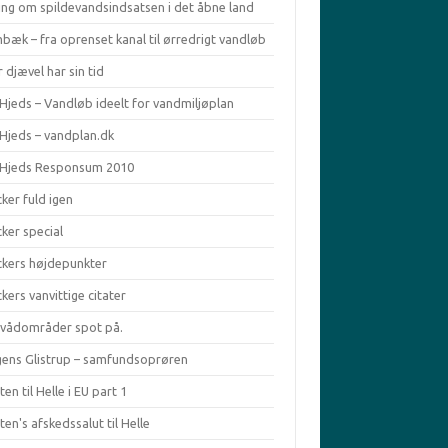
ing om spildevandsindsatsen i det åbne land
bæk – fra oprenset kanal til ørredrigt vandløb
 djævel har sin tid
Hjeds – Vandløb ideelt for vandmiljøplan
 Hjeds – vandplan.dk
 Hjeds Responsum 2010
ker fuld igen
ker special
ckers højdepunkter
kers vanvittige citater
ivådområder spot på.
ens Glistrup – samfundsoprøren
en til Helle i EU part 1
en's afskedssalut til Helle