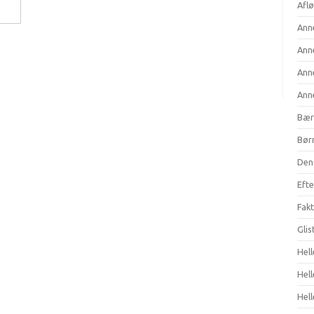
Aflø
Anne
Anne
Anne
Anne
Bær
Børn
Den 
Efte
Fakt
Gli
Hell
Hel
Hell