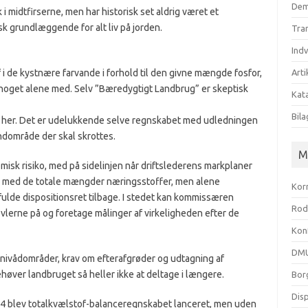
Dem
midtfirserne, men har historisk set aldrig været et
sk grundlæggende for alt liv på jorden.
Tra
Ind
f i de kystnære farvande i forhold til den givne mængde fosfor,
Arti
 noget alene med. Selv ”Bæredygtigt Landbrug” er skeptisk
Kata
Bila
 til her. Det er udelukkende selve regnskabet med udledningen
ndområde der skal skrottes.
M
isk risiko, med på sidelinjen når driftslederens markplaner
b med de totale mængder næringsstoffer, men alene
Kor
fulde dispositionsret tilbage. I stedet kan kommissæren
Rod
erne på og foretage målinger af virkeligheden efter de
Kon
DMU
nivådområder, krav om efterafgrøder og udtagning af
øver landbruget så heller ikke at deltage i længere.
Bor
Dis
84 blev totalkvælstof-balanceregnskabet lanceret, men uden