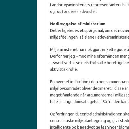
Landbrugsministeriets repræsentanters billi
og ros for deres advarsler.
Nedlæggelse af ministerium
Det er ligeledes et spørgsmål, om det nuvær
miljøafdelingen, så alene Fødevareministerie
Miljøministeriet har nok gjort enkelte gode ti
Derfor har jeg – med mine efterhånden mange
– svært ved at se dets fortsatte berettigelse
aktivistisk rolle.
En overset institution i den her sammenhæng
miljølovsområdet bliver decimeret. I disse 
meget famlende når argumenterne i miljøsage
hale i mange domsafsigelser. Så fra den kant t
Opfordringen til centraladministrationen ska
centralistiske miljøplanlægning og giv i sted
intelligente og bæredygtige løsninger bloms