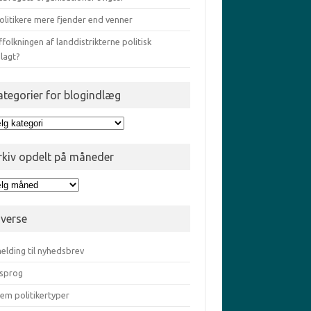
olitikere mere fjender end venner
ffolkningen af landdistrikterne politisk
lagt?
ategorier for blogindlæg
egorier
gindlæg
rkiv opdelt på måneder
iv
elt
iverse
eder
elding til nyhedsbrev
sprog
em politikertyper