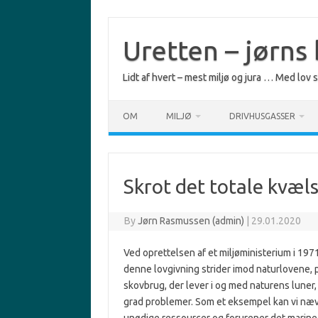
Skip
to
content
Uretten – jørns
Lidt af hvert – mest miljø og jura … Med lov
OM
MILJØ
DRIVHUSGASSER
Skrot det totale kvæ
By
Jørn Rasmussen (admin)
|
29.01.2020
Ved oprettelsen af et miljøministerium i 1971
denne lovgivning strider imod naturlovene, 
skovbrug, der lever i og med naturens luner,
grad problemer. Som et eksempel kan vi næv