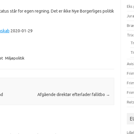
Eks
tus står for egen regning. Det er ikke Nye Borgerliges politik
Jur
Br
gnskab
2020-01-29
Trix
Tr
Tr
et
Miljøpolitik
Avis
Fri
Fri
Frim
nd
Afgående direktør efterlader fallitbo
→
Ret
E
Lill