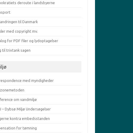
okratiets deroute i landsbyerne
nsport
vandringen til Danmark
kler med copyright mv.
log for PDF filer og lydoptagelser
g til trixtank sagen
iljø
respondence med myndigheder
zonemetoden
ference om vandmiljø
 – Dybsø Miljø Undersøgelser
gerne kontra embedsstanden
pensation for tømning