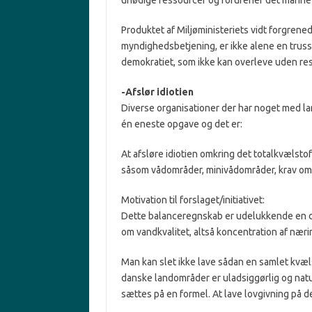
unødige ressourcer og forurener det marine m
Produktet af Miljøministeriets vidt forgren
myndighedsbetjening, er ikke alene en trus
demokratiet, som ikke kan overleve uden res
-Afslør idiotien
Diverse organisationer der har noget med la
én eneste opgave og det er:
At afsløre idiotien omkring det totalkvælst
såsom vådområder, minivådområder, krav om 
Motivation til forslaget/initiativet:
Dette balanceregnskab er udelukkende en da
om vandkvalitet, altså koncentration af nær
Man kan slet ikke lave sådan en samlet kvæ
danske landområder er uladsiggørlig og na
sættes på en formel. At lave lovgivning på 