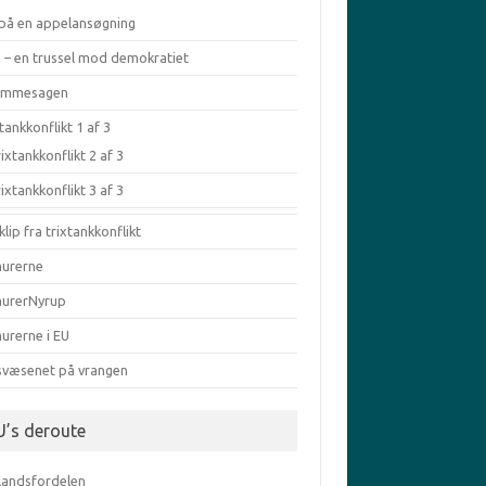
 på en appelansøgning
a – en trussel mod demokratiet
æmmesagen
tankkonflikt 1 af 3
ixtankkonflikt 2 af 3
ixtankkonflikt 3 af 3
klip fra trixtankkonflikt
murerne
murerNyrup
urerne i EU
svæsenet på vrangen
U’s deroute
elandsfordelen