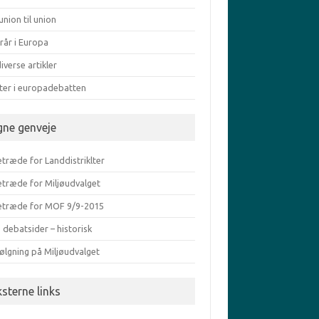
union til union
rår i Europa
iverse artikler
ater i europadebatten
gne genveje
træde for Landdistriklter
etræde for Miljøudvalget
etræde for MOF 9/9-2015
 debatsider – historisk
ølgning på Miljøudvalget
ksterne links