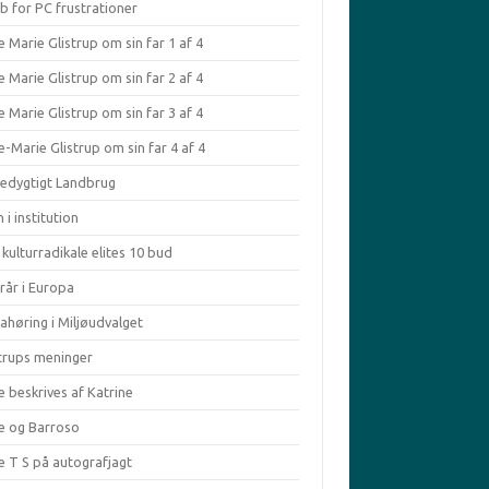
b for PC frustrationer
 Marie Glistrup om sin far 1 af 4
 Marie Glistrup om sin far 2 af 4
 Marie Glistrup om sin far 3 af 4
-Marie Glistrup om sin far 4 af 4
edygtigt Landbrug
 i institution
kulturradikale elites 10 bud
rår i Europa
ahøring i Miljøudvalget
strups meninger
e beskrives af Katrine
le og Barroso
e T S på autografjagt