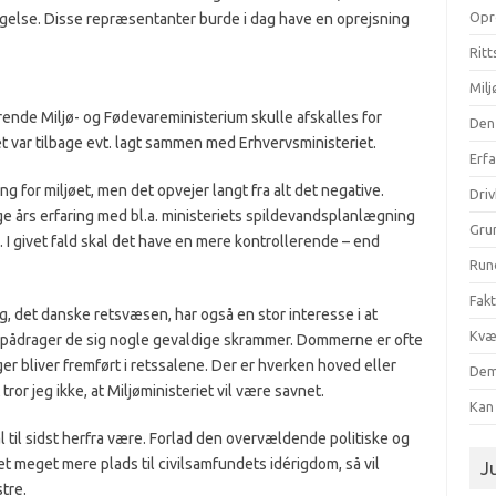
Opr
gelse. Disse repræsentanter burde i dag have en oprejsning
Ritt
Milj
ende Miljø- og Fødevareministerium skulle afskalles for
Den
t var tilbage evt. lagt sammen med Erhvervsministeriet.
Erf
ng for miljøet, men det opvejer langt fra alt det negative.
Dri
 års erfaring med bl.a. ministeriets spildevandsplanlægning
Gru
. I givet fald skal det have en mere kontrollerende – end
Run
Fak
, det danske retsvæsen, har også en stor interesse i at
Kvæ
år pådrager de sig nogle gevaldige skrammer. Dommerne er ofte
r bliver fremført i retssalene. Der er hverken hoved eller
Dem
ror jeg ikke, at Miljøministeriet vil være savnet.
Kan 
l til sidst herfra være. Forlad den overvældende politiske og
et meget mere plads til civilsamfundets idérigdom, så vil
Ju
tre.