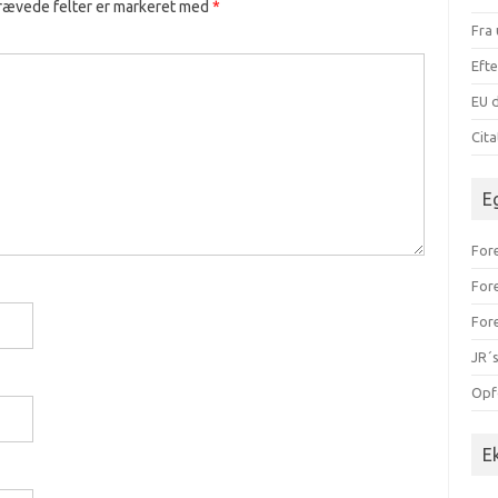
rævede felter er markeret med
*
Fra 
Efte
EU d
Cit
E
Fore
For
For
JR´s
Opf
E