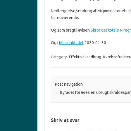
Nedlæggelse/ændring af Miljøministeriets sta
for nuværende.
Og som bragt i avisen
Skrot det totale N re
Og i
Maskinbladet
2020-01-30
Category:
Effektivt Landbrug
Kvælstofrelater
Post navigation
←
Byrådet foræres en ubrugt skraldespa
Skriv et svar