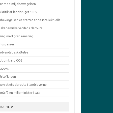
ør mod miljøbevægelsen
s kritik af landbruget 1985
øbevægelsen er startet af de intellektuelle
 akademiske verdens deroute
aring med grøn rensning
vhusgasser
ndvandsbeskyttelse
dt omkring CO2
taboks
lstofkrigen
okratiets deroute i landsbyerne
må få en miljøminister i tale
ra m. v.