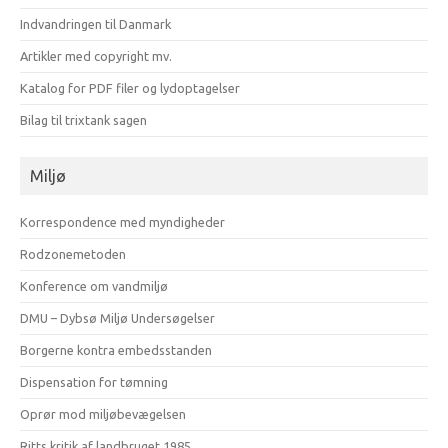
Indvandringen til Danmark
Artikler med copyright mv.
Katalog for PDF filer og lydoptagelser
Bilag til trixtank sagen
Miljø
Korrespondence med myndigheder
Rodzonemetoden
Konference om vandmiljø
DMU – Dybsø Miljø Undersøgelser
Borgerne kontra embedsstanden
Dispensation for tømning
Oprør mod miljøbevægelsen
Ritts kritik af landbruget 1985