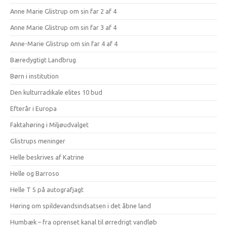
Anne Marie Glistrup om sin far 2 af 4
Anne Marie Glistrup om sin far 3 af 4
Anne-Marie Glistrup om sin far 4 af 4
Bæredygtigt Landbrug
Børn i institution
Den kulturradikale elites 10 bud
Efterår i Europa
Faktahøring i Miljøudvalget
Glistrups meninger
Helle beskrives af Katrine
Helle og Barroso
Helle T S på autografjagt
Høring om spildevandsindsatsen i det åbne land
Humbæk – fra oprenset kanal til ørredrigt vandløb