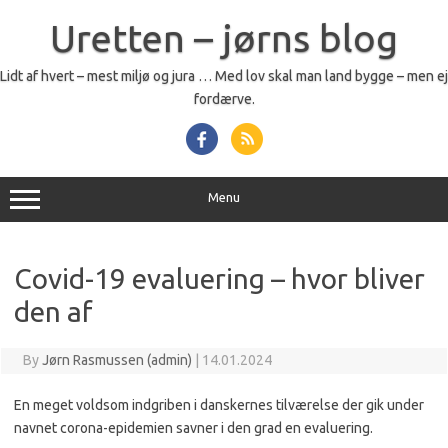
Skip
to
Uretten – jørns blog
content
Lidt af hvert – mest miljø og jura … Med lov skal man land bygge – men ej
fordærve.
Menu
Covid-19 evaluering – hvor bliver
den af
By
Jørn Rasmussen (admin)
|
14.01.2024
En meget voldsom indgriben i danskernes tilværelse der gik under
navnet corona-epidemien savner i den grad en evaluering.