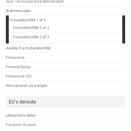
Jura – en trussel mod demokratiet
Bræmmesagen
Trixtankkonflikt 1 af 3
Trixtankkonflikt 2 af 3
Trixtankkonflikt 3 af 3
Avisklip fra trixtankkonflikt
Frimurerne
FrimurerNyrup
Frimurerne i EU
Retsvæsenet på vrangen
EU’s deroute
Lillelandsfordelen
Fra union til union