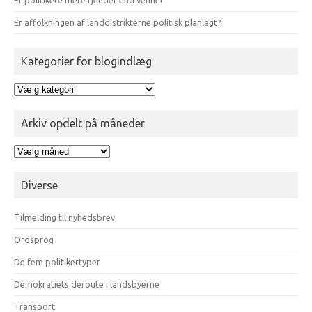
Er affolkningen af landdistrikterne politisk planlagt?
Kategorier for blogindlæg
Kategorier
for
blogindlæg
Arkiv opdelt på måneder
Arkiv
opdelt
på
Diverse
måneder
Tilmelding til nyhedsbrev
Ordsprog
De fem politikertyper
Demokratiets deroute i landsbyerne
Transport