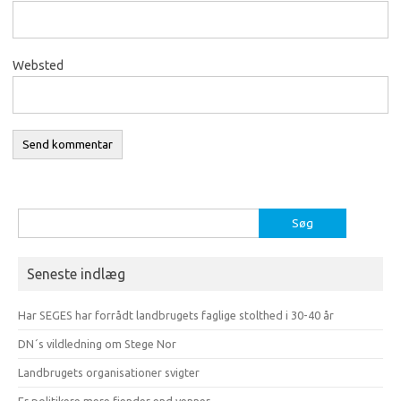
Websted
Søg
efter:
Seneste indlæg
Har SEGES har forrådt landbrugets faglige stolthed i 30-40 år
DN´s vildledning om Stege Nor
Landbrugets organisationer svigter
Er politikere mere fjender end venner