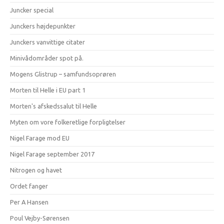
Juncker special
Junckers højdepunkter
Junckers vanvittige citater
Minivådområder spot på.
Mogens Glistrup – samfundsoprøren
Morten til Helle i EU part 1
Morten's afskedssalut til Helle
Myten om vore folkeretlige forpligtelser
Nigel Farage mod EU
Nigel Farage september 2017
Nitrogen og havet
Ordet fanger
Per A Hansen
Poul Vejby-Sørensen