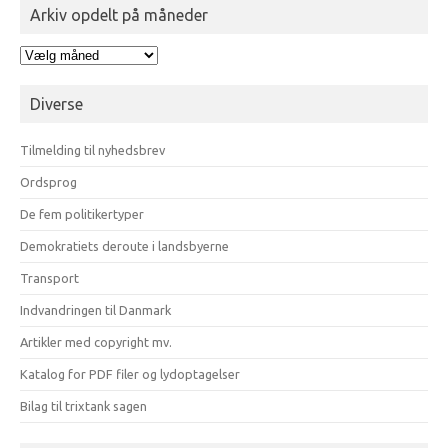
blogindlæg
Arkiv opdelt på måneder
Arkiv
opdelt
på
Diverse
måneder
Tilmelding til nyhedsbrev
Ordsprog
De fem politikertyper
Demokratiets deroute i landsbyerne
Transport
Indvandringen til Danmark
Artikler med copyright mv.
Katalog for PDF filer og lydoptagelser
Bilag til trixtank sagen