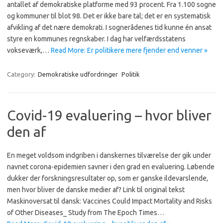
antallet af demokratiske platforme med 93 procent. Fra 1.100 sogne
og kommuner til blot 98. Det er ikke bare tal; det er en systematisk
afvikling af det nære demokrati. I sognerådenes tid kunne én ansat
styre en kommunes regnskaber. I dag har velfærdsstatens
vokseværk,…
Read More: Er politikere mere fjender end venner »
Category:
Demokratiske udfordringer
Politik
Covid-19 evaluering – hvor bliver
den af
En meget voldsom indgriben i danskernes tilværelse der gik under
navnet corona-epidemien savner i den grad en evaluering. Løbende
dukker der forskningsresultater op, som er ganske ildevarslende,
men hvor bliver de danske medier af? Link til original tekst
Maskinoversat til dansk: Vaccines Could Impact Mortality and Risks
of Other Diseases_ Study from The Epoch Times…