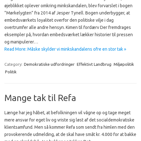
øjeblikket oplever omkring minkskandalen, blev forvarslet i bogen
”Mørkelygten” fra 2014 af Jesper Tynell. Bogen underbygger, at
embedsværkets loyalitet overfor den politiske vilje i dag
overtrumfer alle andre hensyn. Kimen til fordærv Der fremdrages
eksempler på, hvordan embedsværket lækker historier til pressen
og manipulerer…
Read More: Måske skylder vi minkskandalens ofre en stor tak »
Category:
Demokratiske udfordringer
Effektivt Landbrug
Miljøpolitik
Politik
Mange tak til Refa
Længe har jeg håbet, at befolkningen vil vågne op og tage meget
mere ansvar for eget liv og vriste sig løst af det socialdemokratiske
klientsamfund. Men så kommer Refa som sendt fra himlen med den
provokerende udmelding, at de skal have småt kr. 4.000 for at bakke