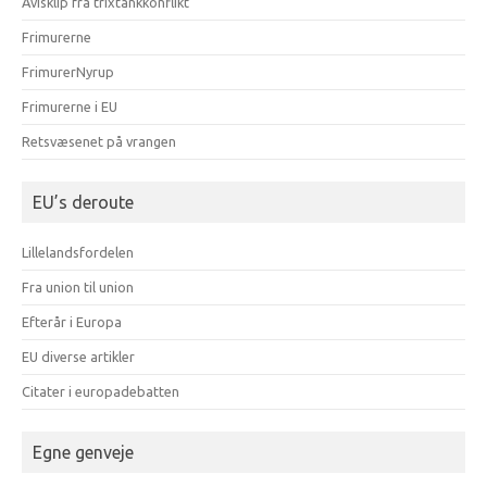
Avisklip fra trixtankkonflikt
Frimurerne
FrimurerNyrup
Frimurerne i EU
Retsvæsenet på vrangen
EU’s deroute
Lillelandsfordelen
Fra union til union
Efterår i Europa
EU diverse artikler
Citater i europadebatten
Egne genveje