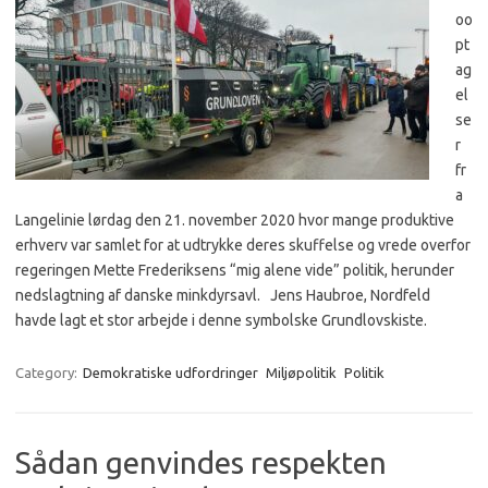
oo
pt
ag
el
se
r
fr
a
Langelinie lørdag den 21. november 2020 hvor mange produktive
erhverv var samlet for at udtrykke deres skuffelse og vrede overfor
regeringen Mette Frederiksens “mig alene vide” politik, herunder
nedslagtning af danske minkdyrsavl. Jens Haubroe, Nordfeld
havde lagt et stor arbejde i denne symbolske Grundlovskiste.
Category:
Demokratiske udfordringer
Miljøpolitik
Politik
Sådan genvindes respekten