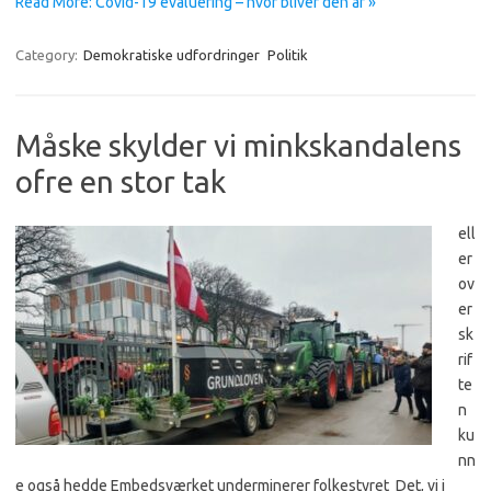
Read More: Covid-19 evaluering – hvor bliver den af »
Category:
Demokratiske udfordringer
Politik
Måske skylder vi minkskandalens
ofre en stor tak
ell
er
ov
er
sk
rif
te
n
ku
nn
e også hedde Embedsværket underminerer folkestyret Det, vi i