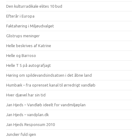
Den kulturradikale elites 10 bud
Efterår i Europa
Faktahøring i Miljøudvalget
Glistrups meninger
Helle beskrives af Katrine
Helle og Barroso
Helle T S på autografjagt
Høring om spildevandsindsatsen i det åbne land
Humbæk – fra oprenset kanal til ørredrigt vandløb
Hver djævel har sin tid
Jan Hjeds – Vandløb ideelt for vandmiljøplan
Jan Hjeds – vandplan.dk
Jan Hjeds Responsum 2010
Juncker fuld igen