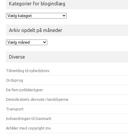
Kategorier for blogindlæg
Kategorier
for
blogindlæg
Arkiv opdelt på måneder
Arkiv
opdelt
på
Diverse
måneder
Tilmelding til nyhedsbrev
Ordsprog
De fem politikertyper
Demokratiets deroute i landsbyerne
Transport
Indvandringen til Danmark
Artikler med copyright mv.