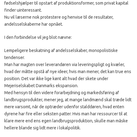
fødselshjælper til opstart af produktionsformer, som pri­vat kapital
finder uinteressant.
Nu vil læserne nok protestere og henvise til de resultater,
andelsselska­berne har opnået.
I den forbindelse vil jeg blot nævne:
Lempeligere beskat­ning af andelsselskaber, monopolisti­ske
tendenser.
Man har magten over leverandøren via leveringspligt og kvæler,
hvad der måtte opstå af nye ideer, hvis man mener, det kan true ens
position. Det var ikke lige kønt alt hvad der skete under
Mejeriselskabet Danmarks ekspansion.
Med hensyn til den vi­dere forarbejdning og markedsføring af
landbrugsprodukter, mener jeg, at mange landmænd skal træde lidt
mere varsomt, når de optræder udenfor stalddøren, hvad enten
dyrene har fire eller seksten patter. Hvis man har res­sourcer til at
klare mere end ens egen landbrugsproduktion, skulle man måske
hel­lere blande sig lidt mere i lokalpolitik.