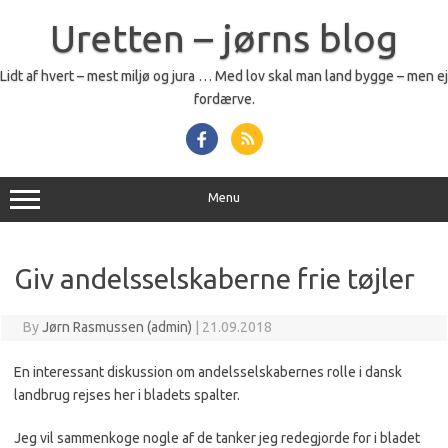
Skip
to
Uretten – jørns blog
content
Lidt af hvert – mest miljø og jura … Med lov skal man land bygge – men ej
fordærve.
Menu
Giv andelsselskaberne frie tøjler
By
Jørn Rasmussen (admin)
|
21.09.2018
En interessant diskussion om andelsselskabernes rolle i dansk
landbrug rejses her i blade
t
s spalter.
Jeg vil sammenkoge nogle af de tanker jeg redegjorde for i bladet