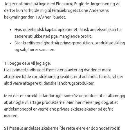
Jeg er nok mest på linje med Flemming Fuglede Jørgensen og vil
derfor
kun
forholde mig til Familiebrugets Lone Andersens
bekymringer den 19/9 her i bladet.
Hvis udenlandsk kapital opkøber et dansk andelsselskab for
senere at lukke ned pga. manglende profit.
Stor kreditværdighed når primærproduktion, produktudvikling
og salg hører sammen.
Til begge dele vil jeg sige.
Hvis primærlandbruget fremavler planter og dyr der er mere
attraktive både i produktion og kvalitet end udlandet formår, vil der
altid være aftagere til danske landbrugsprodukter.
Men det er korrekt at landbruget som råvareproducent er afhængig
af, at nogle vil aftage produkterne. Men her mener jeg dog, at et
andelsmonopol er værre end private aktieselskaber på et frit
marked.
Så frasælg andelsselskaberne (de rette ejere er dog noget rod jf.