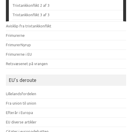
Trixtankkonflikt 2 af 3
Trixtankkonflikt 3 af 3
Avisklip fra trixtankkonflikt
Frimurerne
FrimurerNyrup
Frimurerne i EU
Retsvæsenet på vrangen
EU’s deroute
Lillelandsfordelen
Fra union til union
Efterår i Europa
EU diverse artikler
Citater i europadebatten