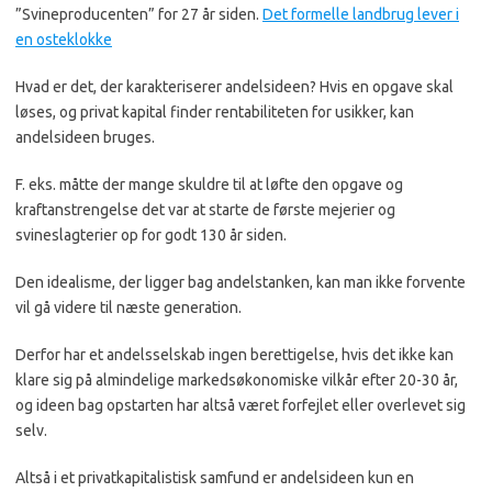
”Svineproducenten” for 27 år siden.
Det formelle landbrug lever i
en osteklokke
Hvad er det, der karakteriserer andelsideen? Hvis en opgave skal
løses, og privat kapital finder rentabiliteten for usikker, kan
andelsideen bruges.
F. eks. måtte der mange skuldre til at løfte den opgave og
kraftanstrengelse det var at starte de første mejerier og
svineslagterier op for godt 130 år siden.
Den idealisme, der ligger bag an­delstanken, kan man ikke forvente
vil gå videre til næste generation.
Derfor har et andelsselskab ingen beretti­gelse, hvis det ikke kan
klare sig på al­mindelige markedsøkonomiske vilkår efter 20-30 år,
og ideen bag opstarten har altså været forfejlet eller overlevet sig
selv.
Altså i et privatkapitalistisk samfund er andelsideen kun en