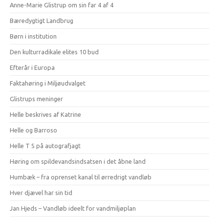
Anne-Marie Glistrup om sin far 4 af 4
Bæredygtigt Landbrug
Børn i institution
Den kulturradikale elites 10 bud
Efterår i Europa
Faktahøring i Miljøudvalget
Glistrups meninger
Helle beskrives af Katrine
Helle og Barroso
Helle T S på autografjagt
Høring om spildevandsindsatsen i det åbne land
Humbæk – fra oprenset kanal til ørredrigt vandløb
Hver djævel har sin tid
Jan Hjeds – Vandløb ideelt for vandmiljøplan