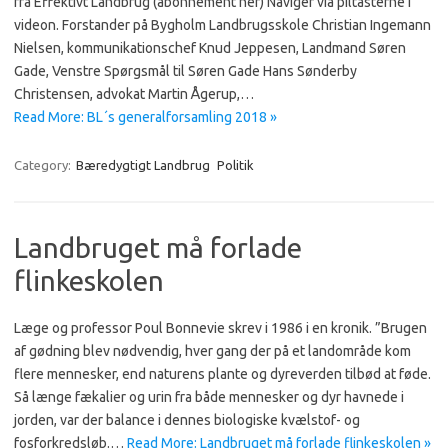
fra Effektivt Landbrug (abonnement her) Naviger via piltasterne i
videon. Forstander på Bygholm Landbrugsskole Christian Ingemann
Nielsen, kommunikationschef Knud Jeppesen, Landmand Søren
Gade, Venstre Spørgsmål til Søren Gade Hans Sønderby
Christensen, advokat Martin Ågerup,…
Read More: BL´s generalforsamling 2018 »
Category:
Bæredygtigt Landbrug
Politik
Landbruget må forlade
flinkeskolen
Læge og professor Poul Bonnevie skrev i 1986 i en kronik. ”Brugen
af gødning blev nødvendig, hver gang der på et landområde kom
flere mennesker, end naturens plante og dyreverden tilbød at føde.
Så længe fækalier og urin fra både mennesker og dyr havnede i
jorden, var der balance i dennes biologiske kvælstof- og
fosforkredsløb.…
Read More: Landbruget må forlade flinkeskolen »