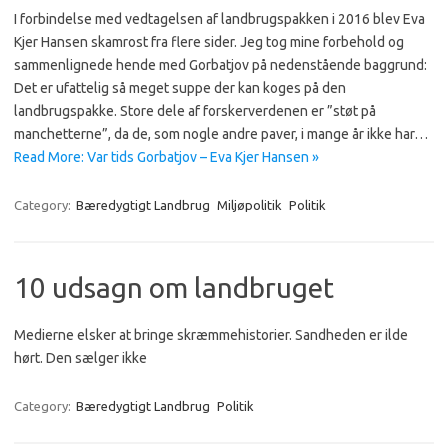
I forbindelse med vedtagelsen af landbrugspakken i 2016 blev Eva
Kjer Hansen skamrost fra flere sider. Jeg tog mine forbehold og
sammenlignede hende med Gorbatjov på nedenstående baggrund:
Det er ufattelig så meget suppe der kan koges på den
landbrugspakke. Store dele af forskerverdenen er ”støt på
manchetterne”, da de, som nogle andre paver, i mange år ikke har…
Read More: Var tids Gorbatjov – Eva Kjer Hansen »
Category:
Bæredygtigt Landbrug
Miljøpolitik
Politik
10 udsagn om landbruget
Medierne elsker at bringe skræmmehistorier. Sandheden er ilde
hørt. Den sælger ikke
Category:
Bæredygtigt Landbrug
Politik