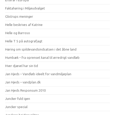
Efterår i Europa
Faktahøring i Miljøudvalget
Glistrups meninger
Helle beskrives af Katrine
Helle og Barroso
Helle T S på autografjagt
Høring om spildevandsindsatsen i det åbne land
Humbæk – fra oprenset kanal til ørredrigt vandløb
Hver djævel har sin tid
Jan Hjeds – Vandløb ideelt for vandmiljøplan
Jan Hjeds – vandplan.dk
Jan Hjeds Responsum 2010
Juncker fuld igen
Juncker special