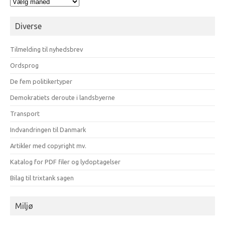
Arkiv
opdelt
på
Diverse
måneder
Tilmelding til nyhedsbrev
Ordsprog
De fem politikertyper
Demokratiets deroute i landsbyerne
Transport
Indvandringen til Danmark
Artikler med copyright mv.
Katalog for PDF filer og lydoptagelser
Bilag til trixtank sagen
Miljø