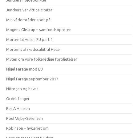
Junckers højdepunkter
Junckers vanvittige citater
Minivådområder spot på.
Mogens Glistrup – samfundsoprøren
Morten til Helle i EU part 1
Morten's afskedssalut til Helle
Myten om vore folkeretlige forpligtelser
Nigel Farage mod EU
Nigel Farage september 2017
Nitrogen og havet
Ordet fanger
Per A Hansen
Poul Vejby-Sørensen
Robinson – hykleriet om