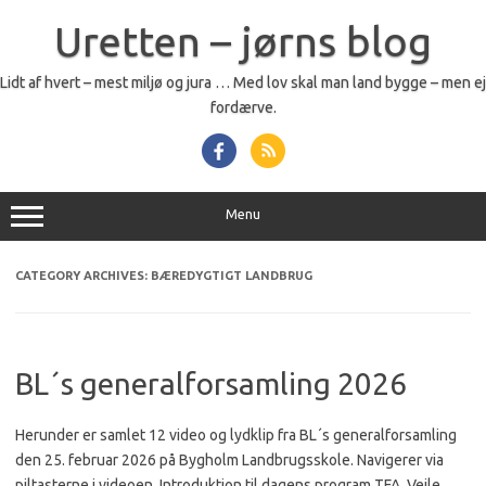
Skip
to
Uretten – jørns blog
content
Lidt af hvert – mest miljø og jura … Med lov skal man land bygge – men ej
fordærve.
Menu
CATEGORY ARCHIVES:
BÆREDYGTIGT LANDBRUG
BL´s generalforsamling 2026
Herunder er samlet 12 video og lydklip fra BL´s generalforsamling
den 25. februar 2026 på Bygholm Landbrugsskole. Navigerer via
piltasterne i videoen. Introduktion til dagens program TFA, Vejle