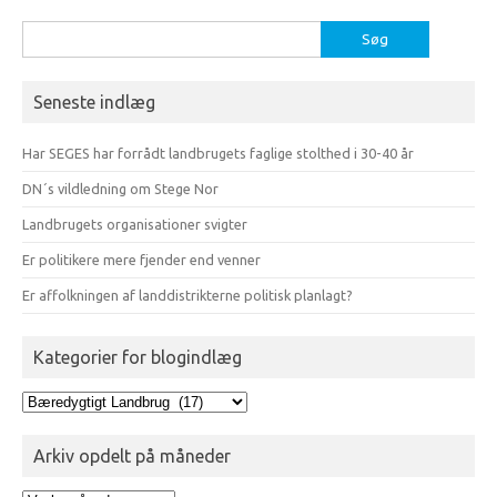
Søg
efter:
Seneste indlæg
Har SEGES har forrådt landbrugets faglige stolthed i 30-40 år
DN´s vildledning om Stege Nor
Landbrugets organisationer svigter
Er politikere mere fjender end venner
Er affolkningen af landdistrikterne politisk planlagt?
Kategorier for blogindlæg
Kategorier
for
blogindlæg
Arkiv opdelt på måneder