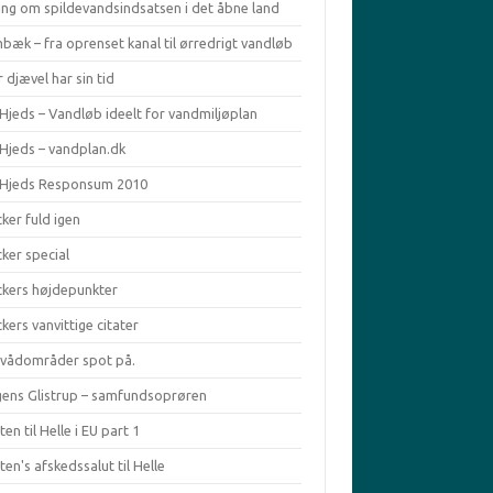
ing om spildevandsindsatsen i det åbne land
bæk – fra oprenset kanal til ørredrigt vandløb
 djævel har sin tid
Hjeds – Vandløb ideelt for vandmiljøplan
 Hjeds – vandplan.dk
 Hjeds Responsum 2010
ker fuld igen
ker special
ckers højdepunkter
kers vanvittige citater
ivådområder spot på.
ens Glistrup – samfundsoprøren
en til Helle i EU part 1
en's afskedssalut til Helle