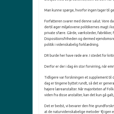
Man kunne spørge, hvorfor ingen tager til 
Forfatteren svarer med denne salut. Vore dag
dertil øger miljølovene politi­kernes magt i
private sfære. Gårde, værksteder, fabrik­ker
Dispositions­friheden og dermed ejen­domsre
politik i videnskabelig forklæd­ning.
DR burde her have røde øre. I stedet for kriti
Derfor er der i dag én stor forvirring, når emn
Tidligere var forskningen et supplement til
dag er tingene byttet rundt, så det er genera
højere læreanstalter. Når majoriteten af F
viden fra disse anstalter, kan det kun gå galt
Det er bedst, vi bevarer den frie grundforsknin
at de naturvidenskabelige metoder
1)
igen e