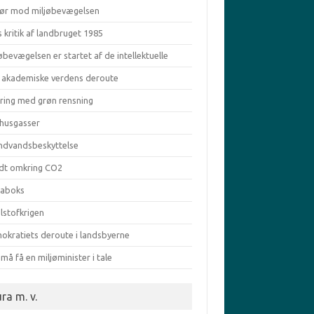
ør mod miljøbevægelsen
s kritik af landbruget 1985
øbevægelsen er startet af de intellektuelle
 akademiske verdens deroute
aring med grøn rensning
vhusgasser
ndvandsbeskyttelse
dt omkring CO2
taboks
lstofkrigen
okratiets deroute i landsbyerne
må få en miljøminister i tale
ra m. v.