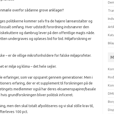
Dem
genmæle overfor sådanne grove anklager?
Tra
Ind
es politikerne kom­mer selv fra de højere lære­anstalter og
 kolossalt om­fang. Hver udstedt forordning indsnævrer den
Arti
, fiskekuttere og dam­brug lever på den offentlige magts nåde.
Kata
tten undergraves og opløses bid for bid. Miljøforskning er
Bila
ske – er de villige mikrofonholdere for falske miljøprofeter.
M
et er miljø og klima – det hele sejler.
Kor
 de erfaringer, som var opsparet gennem generationer. Men i
Rod
tioners erfaring, der er et supplement til forskningen på de
Kon
olketingets medlemmer også har deres eksamenspapirer/basale
DMU
, hvis grundforskningen bliver politisk inficeret.
Bor
g, men den skal totalt afpolitiseres og vi skal stille krav til,
Dis
fterleves 100 pct.