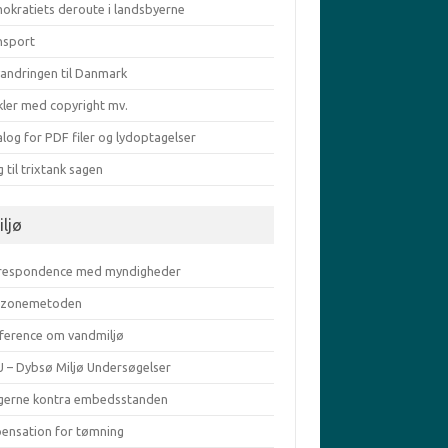
okratiets deroute i landsbyerne
nsport
vandringen til Danmark
kler med copyright mv.
log for PDF filer og lydoptagelser
g til trixtank sagen
iljø
respondence med myndigheder
zonemetoden
ference om vandmiljø
 – Dybsø Miljø Undersøgelser
gerne kontra embedsstanden
pensation for tømning