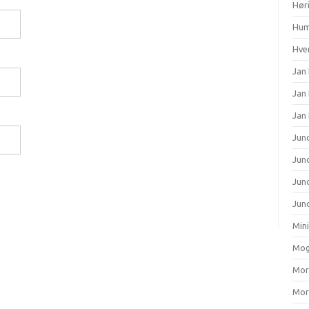
Hør
Hum
Hver
Jan 
Jan
Jan
Junc
Junc
Jun
Junc
Min
Mog
Mort
Mort