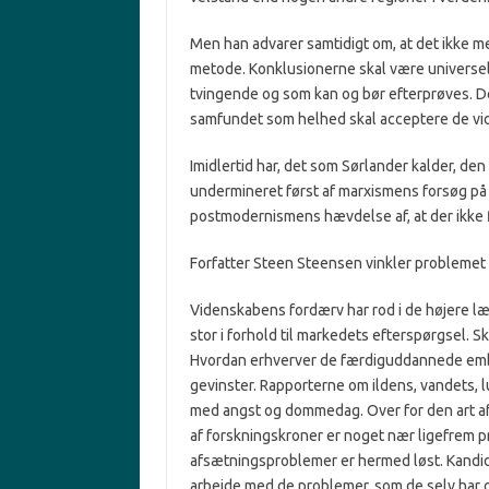
Men han advarer samtidigt om, at det ikke me
metode. Konklusionerne skal være universelt 
tvingende og som kan og bør efterprøves. De
samfundet som helhed skal acceptere de vid
Imidlertid har, det som Sørlander kalder, den
undermineret først af marxismens forsøg på
postmodernismens hævdelse af, at der ikke 
Forfatter Steen Steensen vinkler problemet l
Videnskabens fordærv har rod i de højere læ
stor i forhold til mar­kedets efterspørgsel. 
Hvordan erhver­ver de færdiguddannede emb
ge­vinster. Rapporterne om il­dens, vandets,
med angst og dommedag. Over for den art af 
af forskningskroner er noget nær ligefrem p
afsætning­sproblemer er hermed løst. Kandidat
arbejde med de problemer, som de selv har 