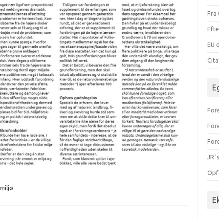
Fra 
Efte
EU d
Cit
E
Fore
For
For
JR´s
Opf
miljø
E