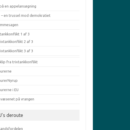
 på en appelansøgning
a – en trussel mod demokratiet
æmmesagen
tankkonflikt 1 af 3
ixtankkonflikt 2 af 3
ixtankkonflikt 3 af 3
klip fra trixtankkonflikt
murerne
murerNyrup
urerne i EU
svæsenet på vrangen
U’s deroute
elandsfordelen