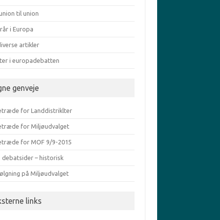
union til union
rår i Europa
iverse artikler
ater i europadebatten
gne genveje
træde for Landdistriklter
etræde for Miljøudvalget
etræde for MOF 9/9-2015
 debatsider – historisk
ølgning på Miljøudvalget
ksterne links