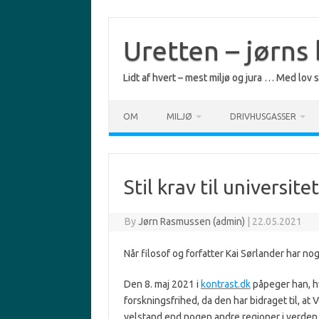
Skip
to
content
Uretten – jørns
Lidt af hvert – mest miljø og jura … Med lov
OM
MILJØ
DRIVHUSGASSER
Stil krav til universit
By
Jørn Rasmussen (admin)
|
22.05.2021
Når filosof og forfatter Kai Sørlander har no
Den 8. maj 2021 i
kontrast.dk
påpeger han, hv
forskningsfrihed, da den har bidraget til, 
velstand end nogen andre regioner i verden