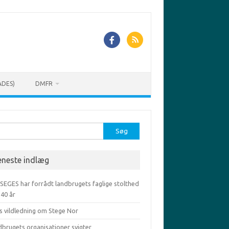
ADES)
DMFR
r:
eneste indlæg
 SEGES har forrådt landbrugets faglige stolthed
-40 år
s vildledning om Stege Nor
dbrugets organisationer svigter