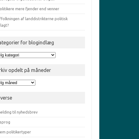
olitikere mere fjender end venner
ffolkningen af landdistrikterne politisk
lagt?
ategorier for blogindlæg
egorier
gindlæg
rkiv opdelt på måneder
iv
elt
iverse
eder
elding til nyhedsbrev
sprog
em politikertyper