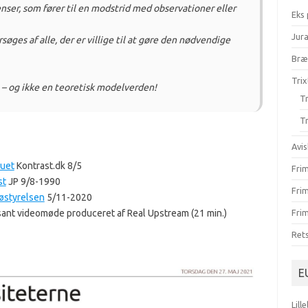
enser, som fører til en modstrid med observationer eller
Eks
Jur
øges af alle, der er villige til at gøre den nødvendige
Br
Trix
e – og ikke en teoretisk modelverden!
Tr
Tr
Avis
ruet
Kontrast.dk 8/5
Fri
st
JP 9/8-1990
Fri
jøstyrelsen
5/11-2020
essant videomøde produceret af Real Upstream (21 min.)
Frim
Ret
E
Lill