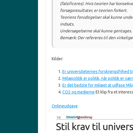
(falsificeres). Hvis teorien har konsekv
forsøgsresultater, er teorien forkert.
Teoriens forudsigelser skal kunne unders
indsats.
Undersøgelserne skal kunne gentages.
Bemærk: Der refereres til den virkelig
Kilder:
Er universiteternes forskningsfrihed t
Miljøpolitik er politik, når politik er vær
Er det bedste for miljøet at udfase Mil
CO2 og medierne
Et klip fra et inter
Onlineudgave