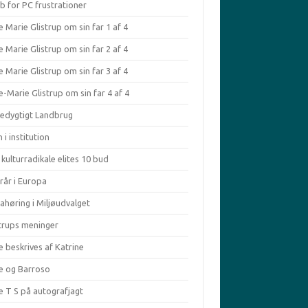
b for PC frustrationer
 Marie Glistrup om sin far 1 af 4
 Marie Glistrup om sin far 2 af 4
 Marie Glistrup om sin far 3 af 4
-Marie Glistrup om sin far 4 af 4
edygtigt Landbrug
 i institution
kulturradikale elites 10 bud
rår i Europa
ahøring i Miljøudvalget
strups meninger
e beskrives af Katrine
le og Barroso
e T S på autografjagt