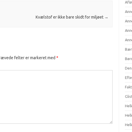
Aflø
Anne
Kvælstof er ikke bare skidt for miljøet
→
Anne
Anne
Anne
Bær
rævede felter er markeret med
*
Børn
Den 
Efte
Fakt
Gli
Hell
Hel
Hell