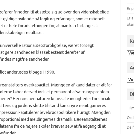
Er p
dfører friheden til at sætte sig ud over den videnskabelige
Er a
gyldige hvilende på logik og erfaringer, som er rationelt
plan
t er hele forudsætningen for, at man kan forlange, at
enskabelige resultater.
K
 universelle rationalitetsforpligtelse, været forsøgt
 at gøre sandheden klassebestemt derefter af
Kat
for
findes magtfrie sandheder.
blo
A
idt anderledes tilbage i 1990.
Ark
rean­stalters overkapacitet. Mængden af kandidater er alt for
opd
på
Sko­lerne løber derved ind i et permanent afsætnings­problem.
D
mån
eder? Her rummer naturen kolossale muligheder for sociale
 luftens og jordens slette tilstand kan uhyre nemt garneres
Tilm
pression kapi­tulerer levebrødspolitikere hurtigt. Mængden
Ord
roportional med meldingernes drama­tik. Lære­anstalternes
erne fra de højere skoler kræver selv at få ad­gang til at
De f
opfundet.