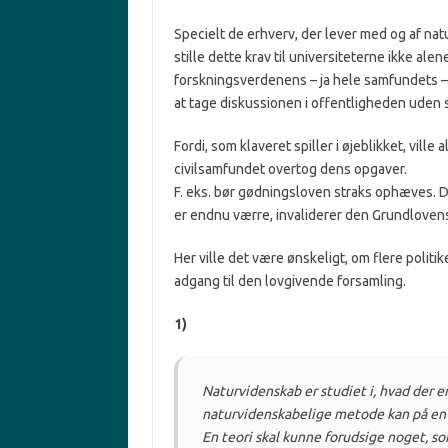
Specielt de erhverv, der lever med og af na
stille dette krav til universiteterne ikke ale
forskningsverdenens – ja hele samfundets – i
at tage diskussionen i offentligheden uden s
Fordi, som klaveret spiller i øjeblikket, vill
civilsamfundet overtog dens opgaver.
F. eks. bør gødningsloven straks ophæves. D
er endnu værre, invaliderer den Grundlove
Her ville det være ønskeligt, om flere politik
adgang til den lovgivende forsamling.
1)
Naturvidenskab er studiet i, hvad der e
naturvidenskabelige metode kan på en
En teori skal kunne forudsige noget, so