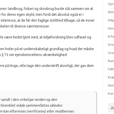
Opr
turen: landbrug, fiskeri og skovbrug burde stå sammen om at
Ritt
ne for deres egen skyld, men fordi det absolut også er i
nteresse, at de får den faglige stolthed tilbage, så de evner
Milj
kelen til diverse særinteresser.
Den
Erf
e alle være bedst tjent med, at miljøforskning blev udfaset og
Dri
en hviler på et uvidenskabeligt grundlag og hvad der måske
Gru
ns § 73 om ejendomsrettens ukrænkelighed.
Run
ere på tinge, ville tage dén underskrift alvorligt, der gav dem
Fak
Kvæ
Dem
Kan 
r sandt i den virkelige verden og den
 forenklet måde sammenfattes således:
Ju
m kan eftervises (verificeres) eller modbevises