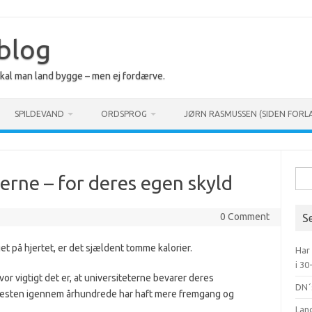
 blog
 skal man land bygge – men ej fordærve.
SPILDEVAND
ORDSPROG
JØRN RASMUSSEN (SIDEN FORL
Søg
eterne – for deres egen skyld
efte
0 Comment
S
get på hjertet, er det sjældent tomme kalorier.
Har
i 30
or vigtigt det er, at universiteterne bevarer deres
DN´
at Vesten igennem århundrede har haft mere fremgang og
.
Lan