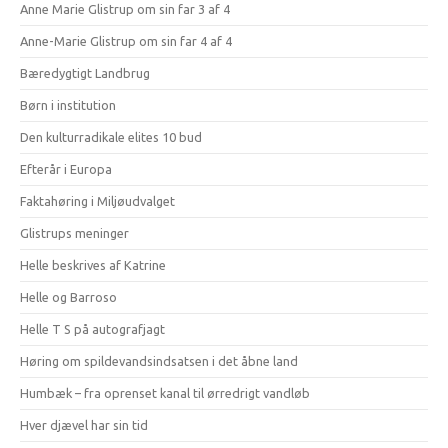
Anne Marie Glistrup om sin far 3 af 4
Anne-Marie Glistrup om sin far 4 af 4
Bæredygtigt Landbrug
Børn i institution
Den kulturradikale elites 10 bud
Efterår i Europa
Faktahøring i Miljøudvalget
Glistrups meninger
Helle beskrives af Katrine
Helle og Barroso
Helle T S på autografjagt
Høring om spildevandsindsatsen i det åbne land
Humbæk – fra oprenset kanal til ørredrigt vandløb
Hver djævel har sin tid