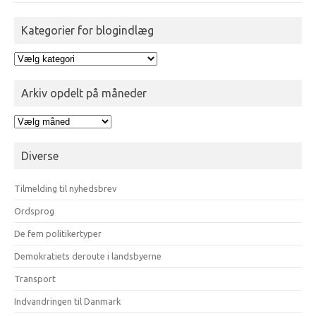
Kategorier for blogindlæg
Kategorier
for
blogindlæg
Arkiv opdelt på måneder
Arkiv
opdelt
på
Diverse
måneder
Tilmelding til nyhedsbrev
Ordsprog
De fem politikertyper
Demokratiets deroute i landsbyerne
Transport
Indvandringen til Danmark