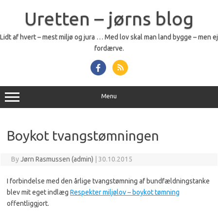
Skip
to
Uretten – jørns blog
content
Lidt af hvert – mest miljø og jura … Med lov skal man land bygge – men ej
fordærve.
Menu
Boykot tvangstømningen
By
Jørn Rasmussen (admin)
|
30.10.2015
I forbindelse med den årlige tvangstømning af bundfældningstanke
blev mit eget indlæg
Respekter miljølov – boykot tømning
offentliggjort.