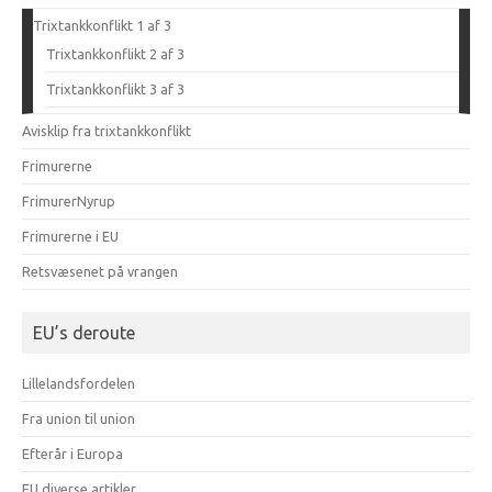
Trixtankkonflikt 1 af 3
Trixtankkonflikt 2 af 3
Trixtankkonflikt 3 af 3
Avisklip fra trixtankkonflikt
Frimurerne
FrimurerNyrup
Frimurerne i EU
Retsvæsenet på vrangen
EU’s deroute
Lillelandsfordelen
Fra union til union
Efterår i Europa
EU diverse artikler