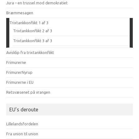
Jura – en trussel mod demokratiet
Bræmmesagen
Trixtankkonflikt 1 af 3
Trixtankkonflikt 2 af 3
Trixtankkonflikt 3 af 3
Avisklip fra trixtankkonflikt
Frimurerne
FrimurerNyrup
Frimurerne i EU
Retsvæsenet på vrangen
EU’s deroute
Lillelandsfordelen
Fra union til union