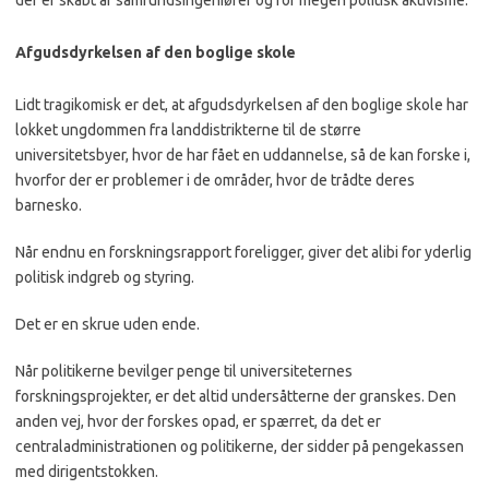
der er skabt af samfundsingeniører og for megen politisk aktivisme.
Afgudsdyrkelsen af den boglige skole
Lidt tragikomisk er det, at afgudsdyrkelsen af den boglige skole har
lokket ungdommen fra landdistrikterne til de større
universitetsbyer, hvor de har fået en uddannelse, så de kan forske i,
hvorfor der er problemer i de områder, hvor de trådte deres
barnesko.
Når endnu en forskningsrapport foreligger, giver det alibi for yderlig
politisk indgreb og styring.
Det er en skrue uden ende.
Når politikerne bevilger penge til universiteternes
forskningsprojekter, er det altid undersåtterne der granskes. Den
anden vej, hvor der forskes opad, er spærret, da det er
centraladministrationen og politikerne, der sidder på pengekassen
med dirigentstokken.