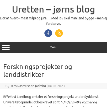
Skip
to
Uretten – jørns blog
content
Lidt af hvert – mest miljø og jura … Med lov skal man land bygge – men ej
fordærve.
Menu
Forskningsprojekter og
landdistrikter
By
Jørn Rasmussen (admin)
|
06.01.2023
Effektivt Landbrug omtaler et forskningsprojekt under Syddansk
Universitet oprindeligt beskrevet som:
”Under hvilke former og