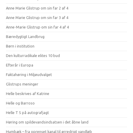
Anne Marie Glistrup om sin far 2 af 4
Anne Marie Glistrup om sin far 3 af 4
Anne-Marie Glistrup om sin far 4 af 4
Bæredygtigt Landbrug
Børn i institution
Den kulturradikale elites 10 bud
Efterår i Europa
Faktahøring i Miljøudvalget
Glistrups meninger
Helle beskrives af Katrine
Helle og Barroso
Helle T S på autografjagt
Høring om spildevandsindsatsen i det åbne land
Humbæk – fra oprenset kanal til ørredrigt vandløb