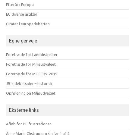
Efterår i Europa
EU diverse artikler
Citater i europadebatten
Egne genveje
Foretræde for Landdistriklter
Foretræde for Miljøudvalget
Foretræde for MOF 9/9-2015
JR´s debatsider – historisk
Opfølgning på Miljøudvalget
Eksterne links
Afløb for PC frustrationer
Anne Marie Glistrup om sin far 1 af 4