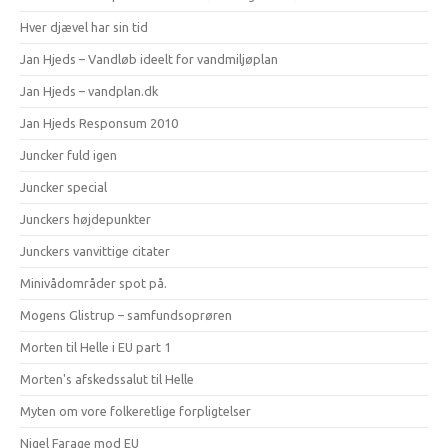
Hver djævel har sin tid
Jan Hjeds – Vandløb ideelt for vandmiljøplan
Jan Hjeds – vandplan.dk
Jan Hjeds Responsum 2010
Juncker fuld igen
Juncker special
Junckers højdepunkter
Junckers vanvittige citater
Minivådområder spot på.
Mogens Glistrup – samfundsoprøren
Morten til Helle i EU part 1
Morten's afskedssalut til Helle
Myten om vore folkeretlige forpligtelser
Nigel Farage mod EU