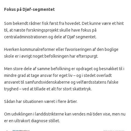
Fokus på Djøf-segmentet
Som bekendt rådner fisk først fra hovedet. Det kunne være et hint
til, at næste forskningsprojekt skulle have fokus på
centraladministrationen og dele af Djøf segmentet.
Hverken kommunalreformer eller favoriseringen af den boglige
skole er i øvrigt noget befolkningen har efterspurgt.
Men store dele af samme befolkning er opdraget og besnakket til i
mindre grad at tage ansvar for eget liv – og i stedet overladt
ansvaret til samfundsvidenskaberne og velfærdsstatens falske
tryghed – ved at tillade et alt for stort skattetryk.
Sådan har situationen været i flere årtier.
Om udviklingen i landdistrikterne kan vendes må tiden vise, men nu
er en ultrakort diagnose stillet.