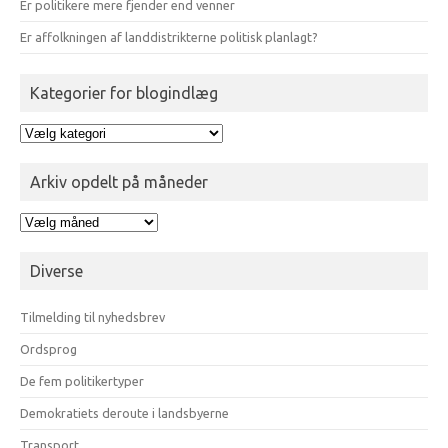
Er politikere mere fjender end venner
Er affolkningen af landdistrikterne politisk planlagt?
Kategorier for blogindlæg
Kategorier
for
blogindlæg
Arkiv opdelt på måneder
Arkiv
opdelt
på
Diverse
måneder
Tilmelding til nyhedsbrev
Ordsprog
De fem politikertyper
Demokratiets deroute i landsbyerne
Transport