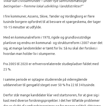
vilkår kan civilsamfundet – under nye samfundsmæssige
betingelser – fremme lokal udvikling i landdistrikter?”
I fire kommuner, Assens, Skive, Tønder og Vordingborg er flere
tusinde borgere opfordret til at besvare et spørgeskema, der tager
10-15 minutter at udfylde.
Med en kommunalreform i 1970, rigide og grundlovsstridige
planlove og endnu en kommunal- og strukturreform i 2007 viser det
sig, at mange landområder er tømt for liv. Så nu skal der forskes i
hvordan man holder liv i stumperne.
Fra 2005 til 2020 er erhvervsrelaterede studiepladser faldet med
25 %.
I samme periode er optagne studerende på videregående
uddannelser til gengæld steget over 50 % fra 22 til 34 tusinde.
Derfor står mange kandidater klar ved startsnoren, for at give sig i
kast med diverse forskningsprojekter. I det her tilfælde problemer