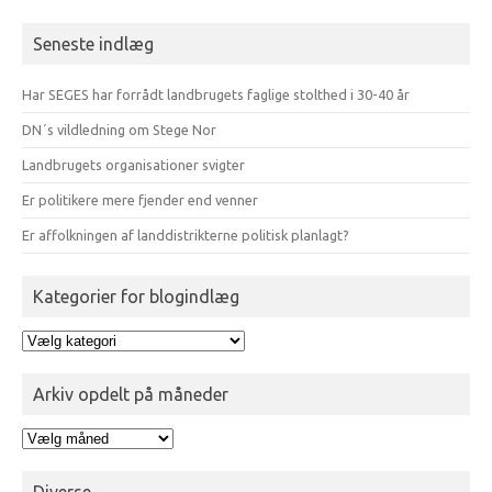
efter:
Seneste indlæg
Har SEGES har forrådt landbrugets faglige stolthed i 30-40 år
DN´s vildledning om Stege Nor
Landbrugets organisationer svigter
Er politikere mere fjender end venner
Er affolkningen af landdistrikterne politisk planlagt?
Kategorier for blogindlæg
Kategorier
for
blogindlæg
Arkiv opdelt på måneder
Arkiv
opdelt
på
Diverse