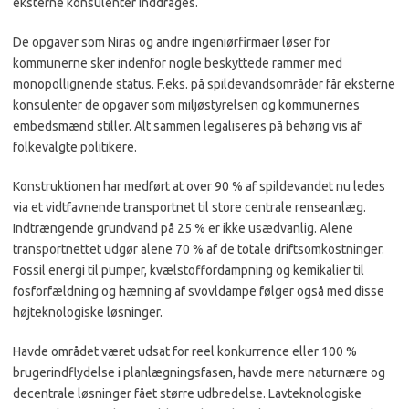
eksterne konsulenter inddrages.
De opgaver som Niras og andre ingeniørfirmaer løser for
kommunerne sker indenfor nogle beskyttede rammer med
monopollignende status. F.eks. på spildevandsområder får eksterne
konsulenter de opgaver som miljøstyrelsen og kommunernes
embedsmænd stiller. Alt sammen legaliseres på behørig vis af
folkevalgte politikere.
Konstruktionen har medført at over 90 % af spildevandet nu ledes
via et vidtfavnende transportnet til store centrale renseanlæg.
Indtrængende grundvand på 25 % er ikke usædvanlig. Alene
transportnettet udgør alene 70 % af de totale driftsomkostninger.
Fossil energi til pumper, kvælstoffordampning og kemikalier til
fosforfældning og hæmning af svovldampe følger også med disse
højteknologiske løsninger.
Havde området været udsat for reel konkurrence eller 100 %
brugerindflydelse i planlægningsfasen, havde mere naturnære og
decentrale løsninger fået større udbredelse. Lavteknologiske