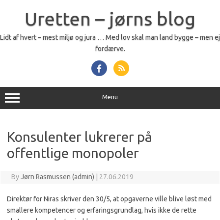
Skip
to
Uretten – jørns blog
content
Lidt af hvert – mest miljø og jura … Med lov skal man land bygge – men ej
fordærve.
Menu
Konsulenter lukrerer på
offentlige monopoler
By
Jørn Rasmussen (admin)
|
27.06.2019
Direktør for Niras skriver den 30/5, at opgaverne ville blive løst med
smallere kompe­tencer og erfa­ringsgrundlag, hvis ikke de rette