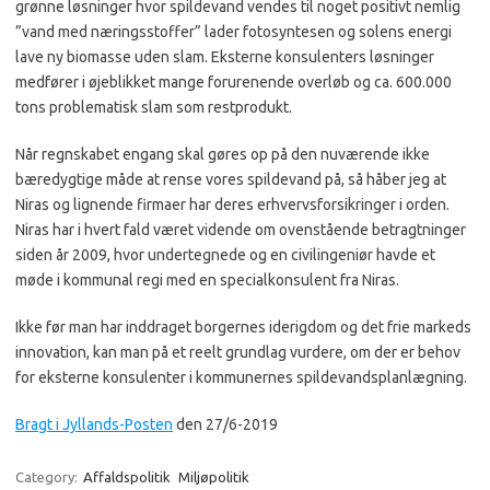
grønne løsninger hvor spildevand vendes til noget positivt nemlig
”vand med næringsstoffer” lader fotosyntesen og solens energi
lave ny biomasse uden slam. Eksterne konsulenters løsninger
medfører i øjeblikket mange forurenende overløb og ca. 600.000
tons problematisk slam som restprodukt.
Når regnskabet engang skal gøres op på den nuværende ikke
bæredygtige måde at rense vores spildevand på, så håber jeg at
Niras og lignende firmaer har deres erhvervsforsikringer i orden.
Niras har i hvert fald været vidende om ovenstående betragtninger
siden år 2009, hvor undertegnede og en civilingeniør havde et
møde i kommunal regi med en specialkonsulent fra Niras.
Ikke før man har inddraget borgernes iderigdom og det frie markeds
innovation, kan man på et reelt grundlag vurdere, om der er behov
for eksterne konsulenter i kommunernes spildevandsplanlægning.
Bragt i Jyllands-Posten
den 27/6-2019
Category:
Affaldspolitik
Miljøpolitik