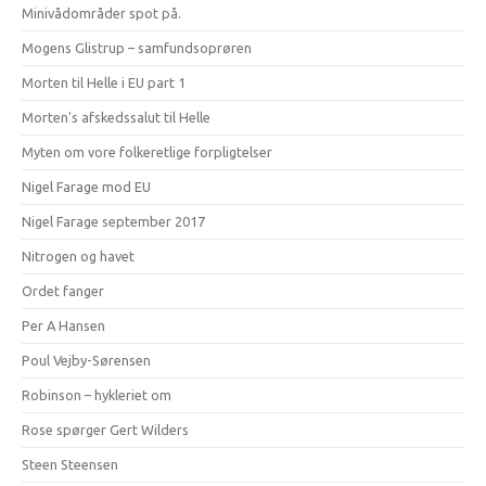
Minivådområder spot på.
Mogens Glistrup – samfundsoprøren
Morten til Helle i EU part 1
Morten's afskedssalut til Helle
Myten om vore folkeretlige forpligtelser
Nigel Farage mod EU
Nigel Farage september 2017
Nitrogen og havet
Ordet fanger
Per A Hansen
Poul Vejby-Sørensen
Robinson – hykleriet om
Rose spørger Gert Wilders
Steen Steensen