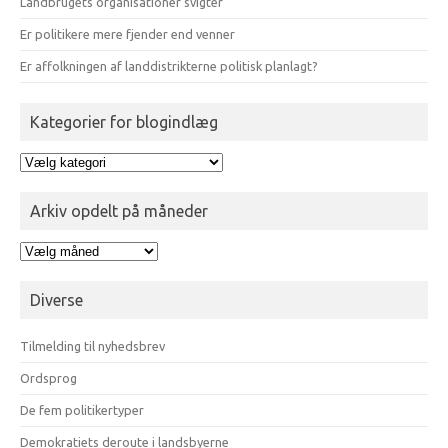
Landbrugets organisationer svigter
Er politikere mere fjender end venner
Er affolkningen af landdistrikterne politisk planlagt?
Kategorier for blogindlæg
Kategorier
for
blogindlæg
Arkiv opdelt på måneder
Arkiv
opdelt
på
Diverse
måneder
Tilmelding til nyhedsbrev
Ordsprog
De fem politikertyper
Demokratiets deroute i landsbyerne