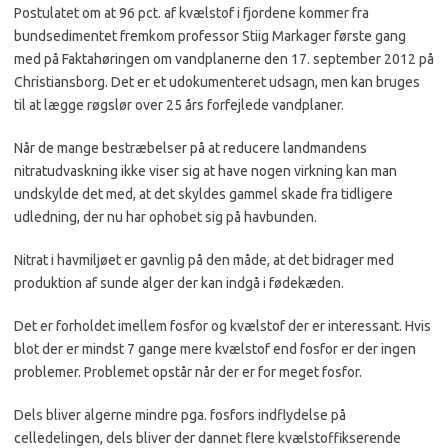
Postulatet om at 96 pct. af kvælstof i fjordene kommer fra
bundsedimentet fremkom professor Stiig Markager første gang
med på Faktahøringen om vandplanerne den 17. september 2012 på
Christiansborg. Det er et udokumenteret udsagn, men kan bruges
til at lægge røgslør over 25 års forfejlede vandplaner.
Når de mange bestræbelser på at reducere landmandens
nitratudvaskning ikke viser sig at have nogen virkning kan man
undskylde det med, at det skyldes gammel skade fra tidligere
udledning, der nu har ophobet sig på havbunden.
Nitrat i havmiljøet er gavnlig på den måde, at det bidrager med
produktion af sunde alger der kan indgå i fødekæden.
Det er forholdet imellem fosfor og kvælstof der er interessant. Hvis
blot der er mindst 7 gange mere kvælstof end fosfor er der ingen
problemer. Problemet opstår når der er for meget fosfor.
Dels bliver algerne mindre pga. fosfors indflydelse på
celledelingen, dels bliver der dannet flere kvælstoffikserende