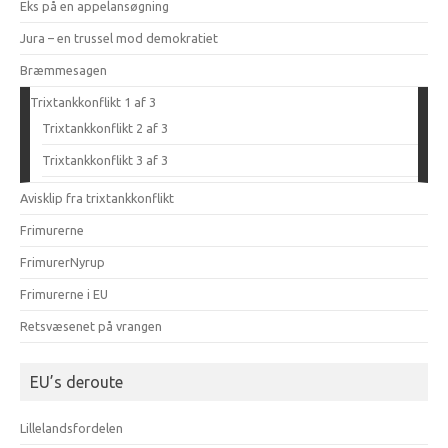
Eks på en appelansøgning
Jura – en trussel mod demokratiet
Bræmmesagen
Trixtankkonflikt 1 af 3
Trixtankkonflikt 2 af 3
Trixtankkonflikt 3 af 3
Avisklip fra trixtankkonflikt
Frimurerne
FrimurerNyrup
Frimurerne i EU
Retsvæsenet på vrangen
EU’s deroute
Lillelandsfordelen