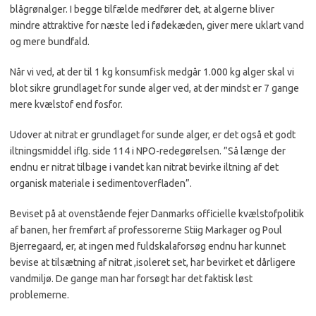
blågrønalger. I begge tilfælde medfører det, at algerne bliver
mindre attraktive for næste led i fødekæden, giver mere uklart vand
og mere bundfald.
Når vi ved, at der til 1 kg konsumfisk medgår 1.000 kg alger skal vi
blot sikre grundlaget for sunde alger ved, at der mindst er 7 gange
mere kvælstof end fosfor.
Udover at nitrat er grundlaget for sunde alger, er det også et godt
iltningsmiddel iflg. side 114 i NPO-redegørelsen. ”Så længe der
endnu er nitrat tilbage i vandet kan nitrat bevirke iltning af det
organisk materiale i sedimentoverfladen”.
Beviset på at ovenstående fejer Danmarks officielle kvælstofpolitik
af banen, her fremført af professorerne Stiig Markager og Poul
Bjerregaard, er, at ingen med fuldskalaforsøg endnu har kunnet
bevise at tilsætning af nitrat ,isoleret set, har bevirket et dårligere
vandmiljø. De gange man har forsøgt har det faktisk løst
problemerne.