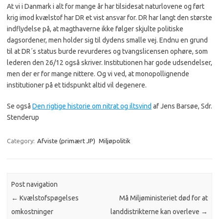
At vi i Danmark i alt for mange år har tilsidesat naturlovene og ført
krig imod kvælstof har DR et vist ansvar for. DR har langt den største
indflydelse på, at magthaverne ikke følger skjulte politiske
dagsordener, men holder sig til dydens smalle vej. Endnu en grund
til at DR´s status burde revurderes og tvangslicensen ophøre, som
lederen den 26/12 også skriver. Institutionen har gode udsendelser,
men der er for mange nittere. Og vi ved, at monopollignende
institutioner på et tidspunkt altid vil degenere.
Se også
Den rigtige historie om nitrat og iltsvind
af Jens Barsøe, Sdr.
Stenderup
Category:
Afviste (primært JP)
Miljøpolitik
Post navigation
←
Kvælstofspøgelses
Må Miljøministeriet død for at
omkostninger
landdistrikterne kan overleve
→