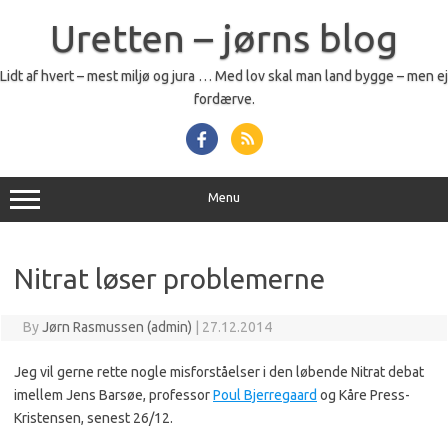
Skip
to
Uretten – jørns blog
content
Lidt af hvert – mest miljø og jura … Med lov skal man land bygge – men ej
fordærve.
Menu
Nitrat løser problemerne
By
Jørn Rasmussen (admin)
|
27.12.2014
Jeg vil gerne rette nogle misforståelser i den løbende Nitrat debat
imellem Jens Barsøe, professor
Poul Bjerregaard
og Kåre Press-
Kristensen, senest 26/12.