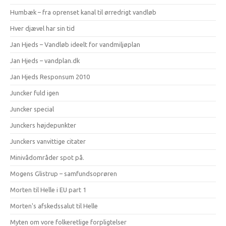
Humbæk – fra oprenset kanal til ørredrigt vandløb
Hver djævel har sin tid
Jan Hjeds – Vandløb ideelt for vandmiljøplan
Jan Hjeds – vandplan.dk
Jan Hjeds Responsum 2010
Juncker fuld igen
Juncker special
Junckers højdepunkter
Junckers vanvittige citater
Minivådområder spot på.
Mogens Glistrup – samfundsoprøren
Morten til Helle i EU part 1
Morten's afskedssalut til Helle
Myten om vore folkeretlige forpligtelser