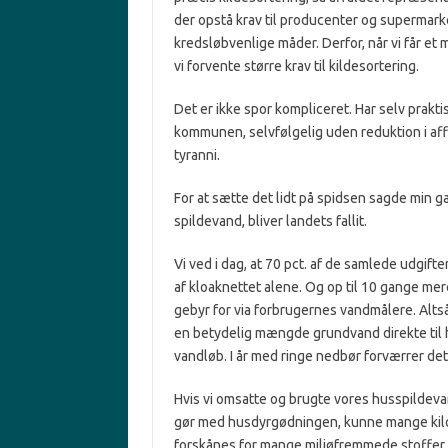
der opstå krav til producenter og supermar
kredsløbvenlige måder. Derfor, når vi får et 
vi forvente større krav til kildesortering.
Det er ikke spor kompliceret. Har selv prakt
kommunen, selvfølgelig uden reduktion i aff
tyranni.
For at sætte det lidt på spidsen sagde min 
spildevand, bliver landets fallit.
Vi ved i dag, at 70 pct. af de samlede udgift
af kloaknettet alene. Og op til 10 gange me
gebyr for via forbrugernes vandmålere. Alts
en betydelig mængde grundvand direkte til h
vandløb. I år med ringe nedbør forværrer de
Hvis vi omsatte og brugte vores husspildev
gør med husdyrgødningen, kunne mange kilo
forskånes for mange miljøfremmede stoffer 