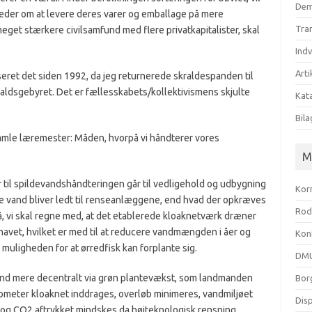
Dem
keder om at levere deres varer og emballage på mere
Tra
meget stærkere civilsamfund med flere privatkapitalister, skal
Ind
Arti
iseret det siden 1992, da jeg returnerede skraldespanden til
aldsgebyret. Det er fællesskabets/kollektivismens skjulte
Kata
Bila
gamle læremester: Måden, hvorpå vi håndterer vores
M
er til spildevandshåndteringen går til vedligehold og udbygning
Kor
re vand bliver ledt til renseanlæggene, end hvad der opkræves
Rod
å, vi skal regne med, at det etablerede kloaknetværk dræner
avet, hvilket er med til at reducere vandmængden i åer og
Kon
t muligheden for
at
ørredfisk kan forplante sig.
DMU
and mere decentralt via grøn plantevækst, som landmanden
Bor
meter kloaknet inddrages, overløb minimeres, vandmiljøet
Dis
og CO2 aftrykket mindskes da højteknologisk rensning