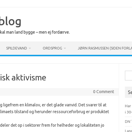
 blog
 skal man land bygge – men ej fordærve.
SPILDEVAND
ORDSPROG
JØRN RASMUSSEN (SIDEN FORL
Søg
isk aktivisme
efte
0 Comment
S
g ligefrem en klimalov, er det glade vanvid. Det svarer til at
Har
 Klimaets tilstand og herunder ressourceforbrug er produktet
i 30
DN´
 deler det op i sektorer frem for helheder og lokaliteten jo
Lan