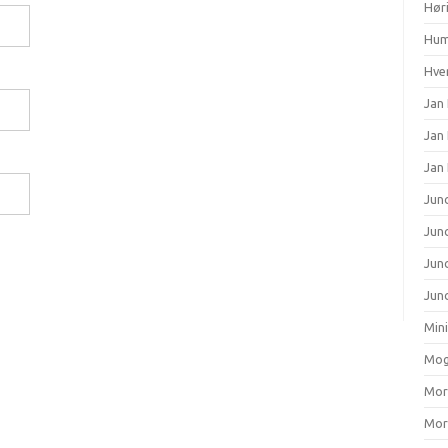
Hør
Hum
Hver
Jan 
Jan
Jan
Junc
Junc
Jun
Junc
Min
Mog
Mort
Mort