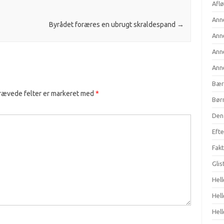
Aflø
Anne
Byrådet foræres en ubrugt skraldespand
→
Anne
Anne
Anne
Bær
rævede felter er markeret med
*
Børn
Den 
Efte
Fakt
Gli
Hell
Hel
Hell