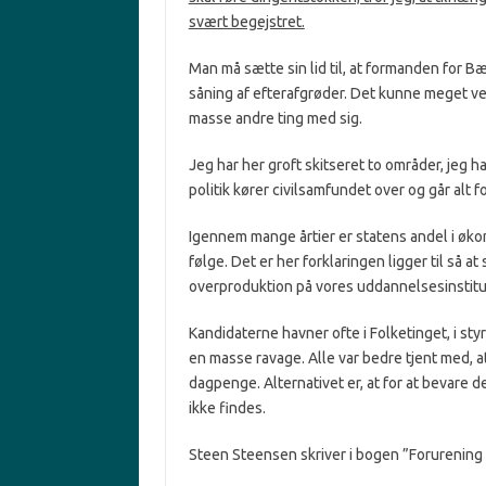
svært begejstret.
Man må sætte sin lid til, at formanden for 
såning af efterafgrøder. Det kunne meget ve
masse andre ting med sig.
Jeg har her groft skitseret to områder, jeg ha
politik kører civilsamfundet over og går alt fo
Igennem mange årtier er statens andel i øko
følge. Det er her forklaringen ligger til så a
overproduktion på vores uddannelsesinstitut
Kandidaterne havner ofte i Folketinget, i sty
en masse ravage. Alle var bedre tjent med, 
dagpenge. Alternative
t
er, at for at bevare 
ikke findes.
Steen Steensen skriver i bogen ”Forurening