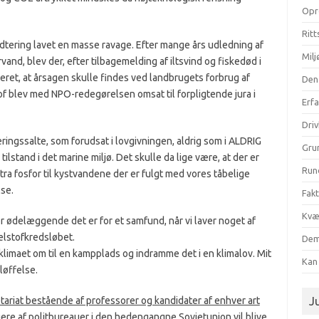
Opr
Ritt
dtering lavet en masse ravage. Efter mange års udledning af
Milj
vand, blev der, efter tilbagemelding af iltsvind og fiskedød i
eret, at årsagen skulle findes ved landbrugets forbrug af
Den
tof blev med NPO-redegørelsen omsat til forpligtende jura i
Erf
Dri
ingssalte, som forudsat i lovgivningen, aldrig som i ALDRIG
Gru
tilstand i det marine miljø. Det skulle da lige være, at der er
Run
stra fosfor til kystvandene der er fulgt med vores tåbelige
se.
Fak
Kvæ
or ødelæggende det er for et samfund, når vi laver noget af
ælstofkredsløbet.
Dem
klimaet om til en kampplads og indramme det i en klimalov. Mit
Kan 
løffelse.
tariat bestående af professorer og kandidater af enhver art
Ju
ngere af politbureauer i den hedengangne Sovjetunion vil blive