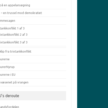
 på en appelansøgning
a – en trussel mod demokratiet
æmmesagen
tankkonflikt 1 af 3
ixtankkonflikt 2 af 3
ixtankkonflikt 3 af 3
klip fra trixtankkonflikt
murerne
murerNyrup
urerne i EU
svæsenet på vrangen
U’s deroute
elandsfordelen