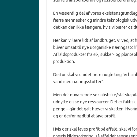
større transportbehov og ressourceforbrug.
En væsentlig del af vores eksistensgrundlag, 
færre mennesker og mindre teknologisk udvi
det kan den ikke længere, hvis vi bærer os d
Her kan vi lære lidt af landbruget. Vi ved, 
bliver omsat til nye uorganiske næringsstof
Affaldsprodukter fra øl-, sukker- og planteo
produktion.
Derfor skal vi omdefinere nogle ting. Vi har 
vand med næringsstoffer”.
Men det nuværende socialistiske/
statskapit
udnytte disse nye ressourcer. Det er faktisk 
penge – går det galt hæver vi skatten. Hvori
og er derfor nødt til at lave profit.
Hvis der skal laves profit på affald, skal vi fo
præcis kildesortering, så affaldet repræsent