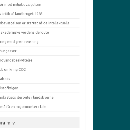
ør mod miljøbevægelsen
s kritik af landbruget 1985
øbevægelsen er startet af de intellektuelle
 akademiske verdens deroute
aring med grøn rensning
vhusgasser
ndvandsbeskyttelse
dt omkring CO2
taboks
lstofkrigen
okratiets deroute i landsbyerne
må få en miljøminister i tale
ra m. v.