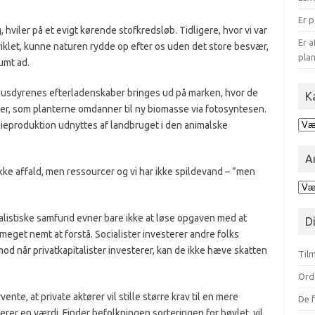
Er p
hviler på et evigt kørende stofkredsløb. Tidligere, hvor vi var
Er a
klet, kunne naturen rydde op efter os uden det store besvær,
plan
umt ad.
at husdyrenes efterladenskaber bringes ud på marken, hvor de
K
fer, som planterne omdanner til ny biomasse via fotosyntesen.
Kat
lieproduktion udnyttes af landbruget i den animalske
for
blo
A
ikke affald, men ressourcer og vi har ikke spildevand – ”men
Ark
opd
på
alistiske samfund evner bare ikke at løse opgaven med at
D
mån
meget nemt at forstå. Socialister investerer andre folks
mod når privatkapitalister investerer, kan de ikke hæve skatten
Tilm
Ord
rvente, at private aktører vil stille større krav til en mere
De f
erer en værdi. Finder befolkningen sorteringen for bøvlet, vil