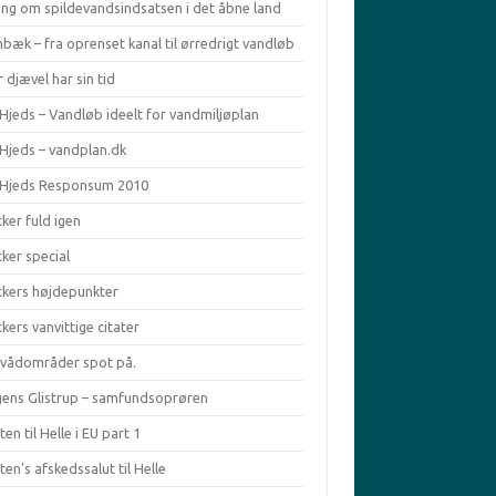
ing om spildevandsindsatsen i det åbne land
bæk – fra oprenset kanal til ørredrigt vandløb
 djævel har sin tid
Hjeds – Vandløb ideelt for vandmiljøplan
 Hjeds – vandplan.dk
 Hjeds Responsum 2010
ker fuld igen
ker special
ckers højdepunkter
kers vanvittige citater
ivådområder spot på.
ens Glistrup – samfundsoprøren
en til Helle i EU part 1
en's afskedssalut til Helle