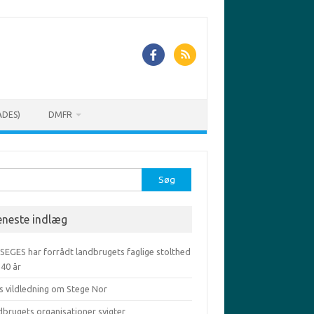
ADES)
DMFR
r:
eneste indlæg
 SEGES har forrådt landbrugets faglige stolthed
-40 år
s vildledning om Stege Nor
dbrugets organisationer svigter