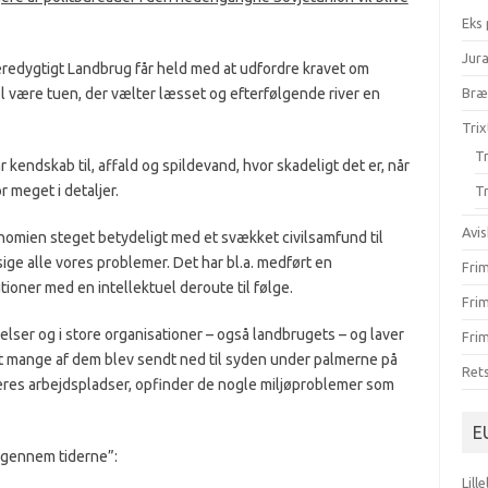
Eks
Jur
Bæredygtigt Landbrug får held med at udfordre kravet om
l være tuen, der vælter læsset og efterfølgende river en
Br
Trix
Tr
r kendskab til, affald og spildevand, hvor skadeligt det er, når
r meget i detaljer.
Tr
Avis
nomien steget betydeligt med et svækket civilsamfund til
t sige alle vores problemer. Det har
bl.a.
medført en
Fri
ioner med en intellektuel deroute til følge.
Fri
relser og i store organisationer – også landbrugets – og laver
Frim
at mange af dem blev sendt ned til syden under palmerne på
Ret
deres arbejdspladser, opfinder de nogle miljøproblemer som
E
 gennem tiderne”:
Lill