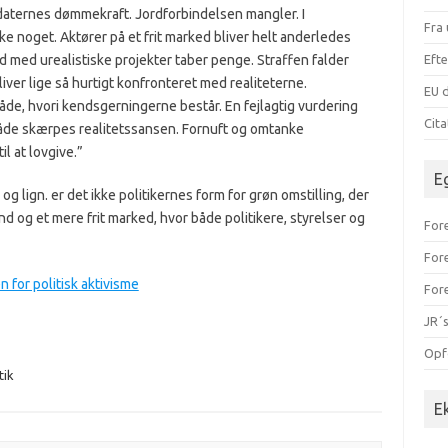
daternes dømmekraft. Jordforbindelsen mangler. I
Fra 
kke noget. Aktører på et frit marked bliver helt anderledes
 med urealistiske projekter taber penge. Straffen falder
Efte
iver lige så hurtigt konfronteret med realiteterne.
EU d
de, hvori kendsgerningerne består. En fejlagtig vurdering
Cit
måde skærpes realitetssansen. Fornuft og omtanke
 at lovgive.”
E
og lign. er det ikke politikernes form for grøn omstilling, der
d og et mere frit marked, hvor både politikere, styrelser og
Fore
For
 for politisk aktivisme
For
JR´s
Opf
tik
E