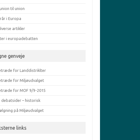
union til union
rår i Europa
iverse artikler
ater i europadebatten
gne genveje
træde for Landdistriklter
etræde for Miljøudvalget
etræde for MOF 9/9-2015
 debatsider – historisk
ølgning på Miljøudvalget
ksterne links