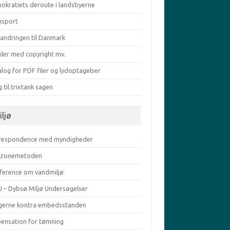
okratiets deroute i landsbyerne
nsport
vandringen til Danmark
kler med copyright mv.
log for PDF filer og lydoptagelser
g til trixtank sagen
iljø
respondence med myndigheder
zonemetoden
ference om vandmiljø
 – Dybsø Miljø Undersøgelser
gerne kontra embedsstanden
pensation for tømning