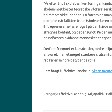
”År efter år på skolebænken forringer kandi
skolemiljøet koster teoretiske vildfarelser i
belært om virkeligheden. En forretningsmand
prompte, når fallitten truer. Håndværkeren bl
Entreprenørerne lærer også på den hårde må
afregnes kontant, og det er sundt. På den 
grundfæstes. Sådanne mennesker er egnet til
Derfor når emnet er klimatrusler, bedre miljø 
er svaret, men et meget stærkere civilsamfun
råd får en mindre betydende rolle.
Som bragt i Effektivt Landbrug:
Skaan naturen
Category:
Effektivt Landbrug
Miljøpolitik
Poli