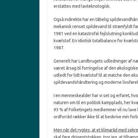
erstattes med lavteknologisk.
Også indirekte har en tåbelig spildevandhån
mekanisk renset spildevand til strømfyldt far
1981 ved en katastrofal fejlslutning konklud
kvælstof. En idiotisk totalbalance for kvæls
1987.
Generelt har Landbrugets udledninger af nær
været årsag til forringelse af den økologiske 
udledt for lidt kvælstof til at matche den ek
spildevandshåndtering og moderne livsførel
I en menneskealder har vi set og erfaret, hv
naturen om til en politisk kampplads, her kv
93 % af Folketingets medlemmer vil nu lave 
ordforråd rækker ikke til at beskrive min forb
Men når det rygtes, at et klimaråd med sekre
skal føre dirigentstokken, tror jeg, at tilhæ