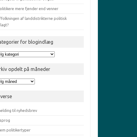
olitikere mere fjender end venner
ffolkningen af landdistrikterne politisk
lagt?
ategorier for blogindlæg
egorier
gindlæg
rkiv opdelt på måneder
iv
elt
iverse
eder
elding til nyhedsbrev
sprog
em politikertyper