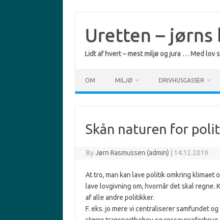
Skip
to
content
Uretten – jørns
Lidt af hvert – mest miljø og jura … Med lov
OM
MILJØ
DRIVHUSGASSER
Skån naturen for polit
By
Jørn Rasmussen (admin)
|
14.12.2019
At tro, man kan lave politik omkring klimaet o
lave lovgivning om, hvornår det skal regne.
af alle andre politikker.
F. eks. jo mere vi centraliserer samfundet og