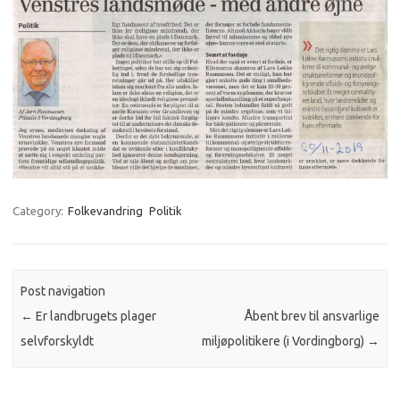
Category:
Folkevandring
Politik
Post navigation
←
Er landbrugets plager
Åbent brev til ansvarlige
selvforskyldt
miljøpolitikere (i Vordingborg)
→