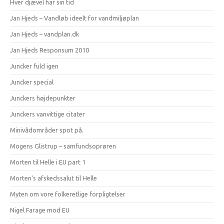
Hver djævel har sin tid
Jan Hjeds – Vandløb ideelt for vandmiljøplan
Jan Hjeds – vandplan.dk
Jan Hjeds Responsum 2010
Juncker fuld igen
Juncker special
Junckers højdepunkter
Junckers vanvittige citater
Minivådområder spot på.
Mogens Glistrup – samfundsoprøren
Morten til Helle i EU part 1
Morten's afskedssalut til Helle
Myten om vore folkeretlige forpligtelser
Nigel Farage mod EU