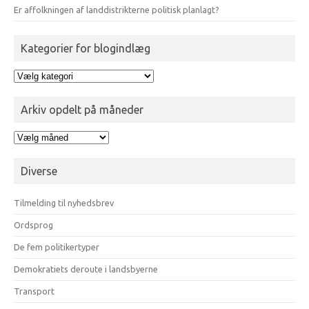
Er affolkningen af landdistrikterne politisk planlagt?
Kategorier for blogindlæg
Kategorier
for
blogindlæg
Arkiv opdelt på måneder
Arkiv
opdelt
på
Diverse
måneder
Tilmelding til nyhedsbrev
Ordsprog
De fem politikertyper
Demokratiets deroute i landsbyerne
Transport