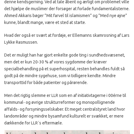
denne kendsgerning. Ved at tale åbent og ærligt om problem
et
ville
det hjælpe de muslimer der forsøger at forlade fundamentalisterne.
Ahmed Akkaris bøger ”Mit farvel til islamismen” og ”Med nye øjne”
kunne, blandt mange, være et sted at starte.
Hvad der også er svært at fordøje, er Ellemanns skamrosning af Lars
Lykke Rasmussen.
Det er muligt han har gjort enkelte gode ting i sundhedsvæsenet,
men det er kun 20-30 % af vores sygdomme der kræver
specialbehandling på et superhospital, resten behandles fuldt så
godt på de mindre sygehuse, som vi tidligere kendte. Mindre
transporttid for både patienter og pårørende.
Men det rigtig slemme er LLR som en af initiativtagerne i 00érne til
kommunal- og øvrige strukturreformer og monopollignende
affalds- og forsyningsselskaber. Et meget centralstyret land hvor
landområder og mindre bysamfund kulturelt er svækket, er mere
dækkende for LLR´s eftermæle.