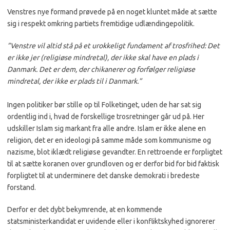
Venstres nye formand prøvede på en noget kluntet måde at sætte
sig i respekt omkring partiets fremtidige udlændingepolitik.
”Venstre vil altid stå på et urokkeligt fundament af trosfrihed: Det
er ikke jer (religiøse mindretal), der ikke skal have en plads i
Danmark. Det er dem, der chikanerer og forfølger religiøse
mindretal, der ikke er plads til i Danmark.”
Ingen politiker bør stille op til Folketinget, uden de har sat sig
ordentlig ind i, hvad de forskellige trosretninger går ud på. Her
udskiller Islam sig markant fra alle andre. Islam er ikke alene en
religion, det er en ideologi på samme måde som kommunisme og
nazisme, blot iklædt religiøse gevandter. En rettroende er forpligtet
til at sætte koranen over grundloven og er derfor bid for bid faktisk
forpligtet til at underminere det danske demokrati i bredeste
forstand.
Derfor er det dybt bekymrende
,
at en kommende
statsministerkandidat er uvidende eller i konfliktskyhed ignorerer