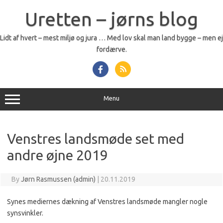
Skip
to
Uretten – jørns blog
content
Lidt af hvert – mest miljø og jura … Med lov skal man land bygge – men ej
fordærve.
Menu
Venstres landsmøde set med
andre øjne 2019
By
Jørn Rasmussen (admin)
|
20.11.2019
Synes mediernes
dækning
af Venstres landsmøde
mangler nogle
synsvinkler
.