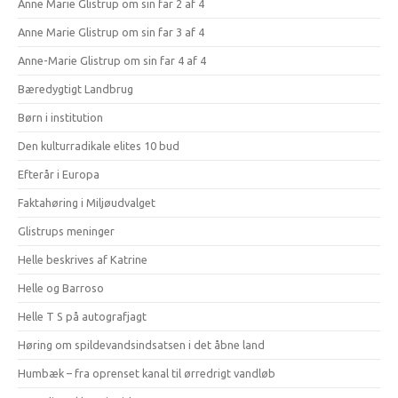
Anne Marie Glistrup om sin far 2 af 4
Anne Marie Glistrup om sin far 3 af 4
Anne-Marie Glistrup om sin far 4 af 4
Bæredygtigt Landbrug
Børn i institution
Den kulturradikale elites 10 bud
Efterår i Europa
Faktahøring i Miljøudvalget
Glistrups meninger
Helle beskrives af Katrine
Helle og Barroso
Helle T S på autografjagt
Høring om spildevandsindsatsen i det åbne land
Humbæk – fra oprenset kanal til ørredrigt vandløb