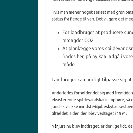
Hvis man mener noget seriøst med grøn omst
status fra fjende til ven. Det vil gøre det m
For landbruget at producere sun
mængder CO2
At planlægge vores spildevandsr
findes her, på ny kan indgå i vor
måde.
Landbruget kan hurtigt tilpasse sig at 
Anderledes forholder det sig med fremtidens
eksisterende spildevandskartel ophøre, så c
juridisk vil ikke mindst Miljøbeskyttelseslov
tilfældet, siden den blev vedtaget i 1991.
Når
jura nu blev inddraget, er der lige lidt