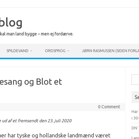
 blog
 skal man land bygge – men ej fordærve.
SPILDEVAND
ORDSPROG
JØRN RASMUSSEN (SIDEN FORL
Søg
nesang og Blot et
efte
S
0 Comment
Har
i 30
 ud af et fremsendt den 23. juli 2020
DN´
oner har tyske og hollandske landmænd været
Lan