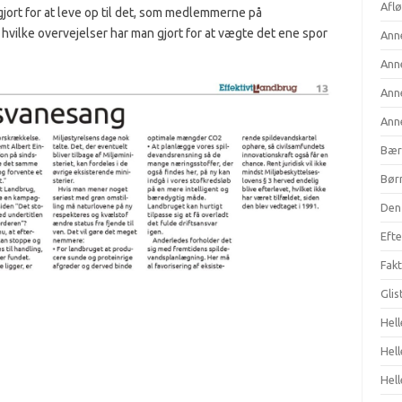
Aflø
gjort for at leve op til det, som medlemmerne på
 hvilke overvejelser har man gjort for at vægte det ene spor
Anne
Anne
Anne
Anne
Bær
Børn
Den 
Efte
Fakt
Gli
Hell
Hel
Hell