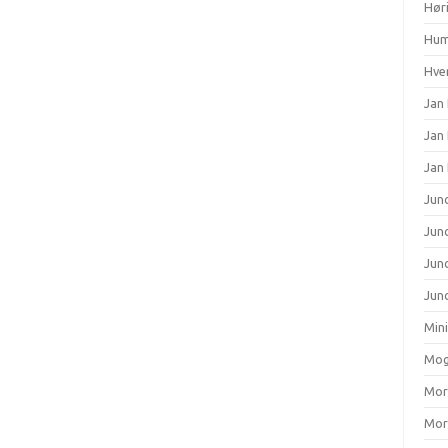
Hør
Hum
Hver
Jan 
Jan
Jan
Junc
Junc
Jun
Junc
Min
Mog
Mort
Mort