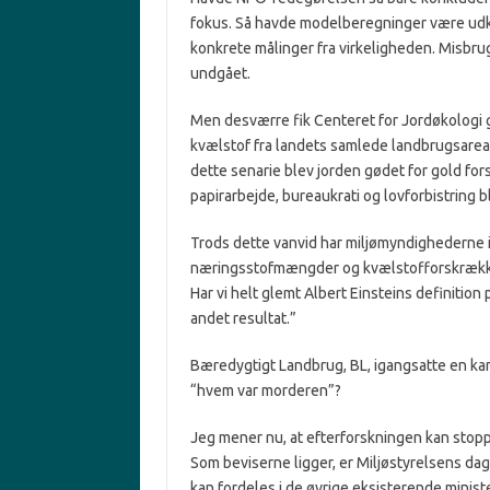
fokus. Så havde modelberegninger være udkon
konkrete målinger fra virkeligheden. Misbru
undgået.
Men desværre fik Centeret for Jordøkologi 
kvælstof fra landets samlede landbrugsareal 
dette senarie blev jorden gødet for gold fo
papirarbejde, bureaukrati og lovforbistring 
Trods dette vanvid har miljømyndighederne
næringsstofmængder og kvælstofforskrækk
Har vi helt glemt Albert Einsteins definitio
andet resultat.”
Bæredygtigt Landbrug, BL, igangsatte en ka
“hvem var morderen”?
Jeg mener nu, at efterforskningen kan stoppe
Som beviserne ligger, er Miljøstyrelsens dage
kan fordeles i de øvrige eksisterende ministe