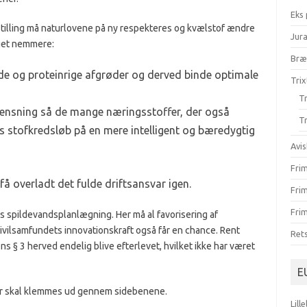
Eks
illing må naturlovene på ny respekteres og kvælstof ændre
Jur
eget nemmere:
Br
de og proteinrige afgrøder og derved binde optimale
Trix
Tr
ensning så de mange næringsstoffer, der også
Tr
es stofkredsløb på en mere intelligent og bæredygtig
Avis
Fri
få overladt det fulde driftsansvar igen.
Fri
Frim
 spildevandsplanlægning. Her må al favorisering af
ivilsamfundets innovationskraft også får en chance. Rent
Ret
ens § 3 herved endelig blive efterlevet, hvilket ikke har været
E
, der skal klemmes ud gennem sidebenene.
Lill