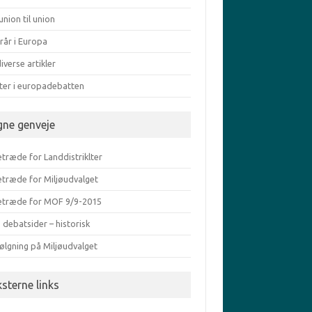
union til union
rår i Europa
iverse artikler
ater i europadebatten
gne genveje
træde for Landdistriklter
etræde for Miljøudvalget
etræde for MOF 9/9-2015
 debatsider – historisk
ølgning på Miljøudvalget
ksterne links