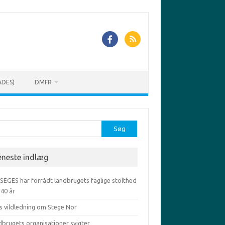
ADES)
DMFR
r:
eneste indlæg
 SEGES har forrådt landbrugets faglige stolthed
-40 år
s vildledning om Stege Nor
dbrugets organisationer svigter