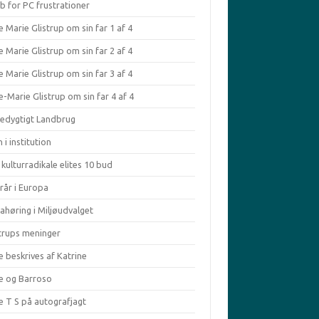
b for PC frustrationer
 Marie Glistrup om sin far 1 af 4
 Marie Glistrup om sin far 2 af 4
 Marie Glistrup om sin far 3 af 4
-Marie Glistrup om sin far 4 af 4
edygtigt Landbrug
 i institution
kulturradikale elites 10 bud
rår i Europa
ahøring i Miljøudvalget
strups meninger
e beskrives af Katrine
le og Barroso
e T S på autografjagt