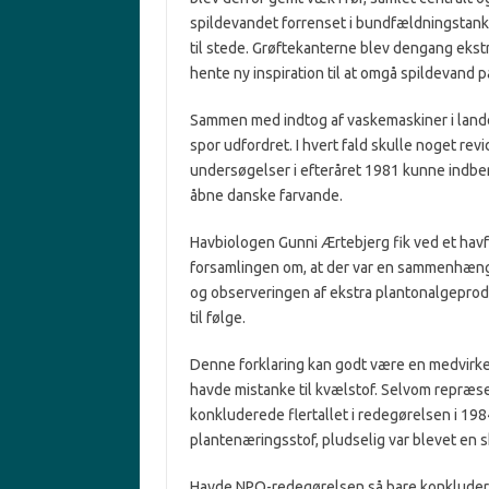
spildevandet forrenset i bundfældningstanke 
til stede. Grøftekanterne blev dengang ekstr
hente ny inspiration til at omgå spildevand
Sammen med indtog af vaskemaskiner i landet
spor udfordret. I hvert fald skulle noget
undersøgelser i efteråret 1981 kunne indber
åbne danske farvande.
Havbiologen Gunni Ærtebjerg fik ved et havf
forsamlingen om, at der var en sammenhæn
og observeringen af ekstra plantonalgeprodu
til følge.
Denne forklaring kan godt være en medvirke
havde mistanke til kvælstof. Selvom repræse
konkluderede flertallet i redegørelsen i 198
plantenæringsstof, pludselig var blevet en sk
Havde NPO-redegørelsen så bare konkluderet,