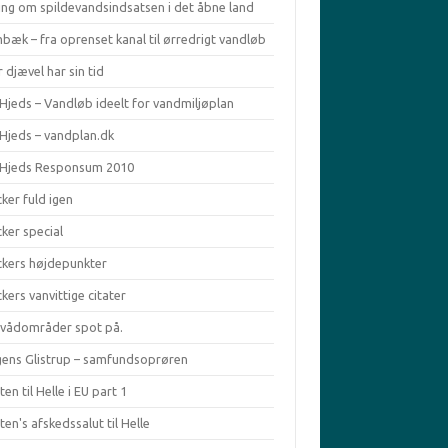
ing om spildevandsindsatsen i det åbne land
bæk – fra oprenset kanal til ørredrigt vandløb
 djævel har sin tid
Hjeds – Vandløb ideelt for vandmiljøplan
 Hjeds – vandplan.dk
 Hjeds Responsum 2010
ker fuld igen
ker special
ckers højdepunkter
kers vanvittige citater
ivådområder spot på.
ens Glistrup – samfundsoprøren
en til Helle i EU part 1
en's afskedssalut til Helle