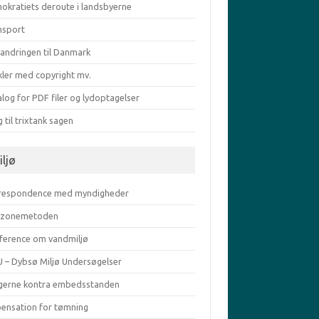
okratiets deroute i landsbyerne
nsport
vandringen til Danmark
kler med copyright mv.
log for PDF filer og lydoptagelser
g til trixtank sagen
iljø
respondence med myndigheder
zonemetoden
ference om vandmiljø
 – Dybsø Miljø Undersøgelser
gerne kontra embedsstanden
pensation for tømning