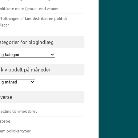
olitikere mere fjender end venner
ffolkningen af landdistrikterne politisk
lagt?
ategorier for blogindlæg
egorier
gindlæg
rkiv opdelt på måneder
iv
elt
iverse
eder
elding til nyhedsbrev
sprog
em politikertyper