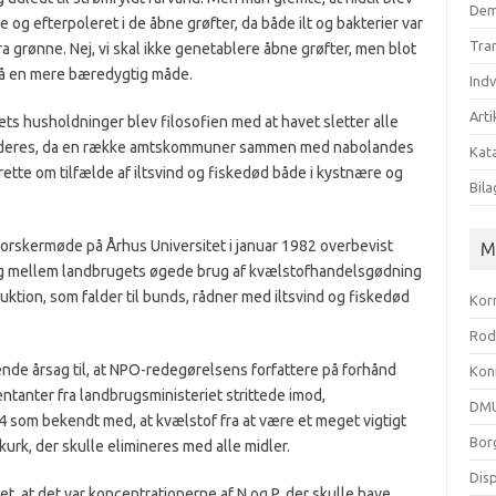
Dem
og efterpoleret i de åbne grøfter, da både ilt og bakterier var
Tra
a grønne. Nej, vi skal ikke genetablere åbne grøfter, men blot
 på en mere bæredygtig måde.
Ind
Arti
s husholdninger blev filosofien med at havet sletter alle
 revideres, da en række amtskommuner sammen med nabolandes
Kata
ette om tilfælde af iltsvind og fiskedød både i kystnære og
Bila
orskermøde på Århus Universitet i januar 1982 overbevist
M
g mellem landbrugets øgede brug af kvælstofhandelsgødning
ktion, som falder til bunds, rådner med iltsvind og fiskedød
Kor
Rod
nde årsag til, at NPO-redegørelsens forfattere på forhånd
Kon
ntanter fra landbrugsministeriet strittede imod,
DMU
4 som bekendt med, at kvælstof fra at være et meget vigtigt
Bor
urk, der skulle elimineres med alle midler.
Dis
 at det var koncentrationerne af N og P, der skulle have