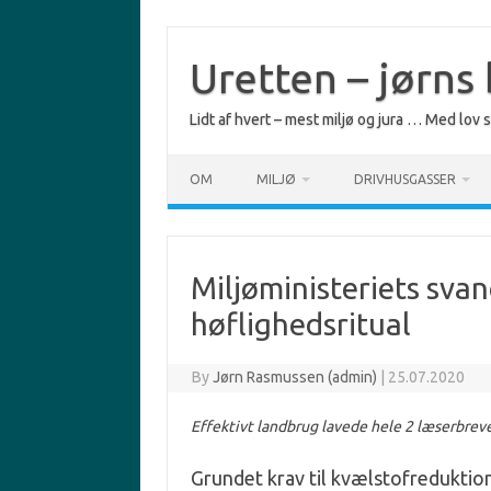
Skip
to
content
Uretten – jørns
Lidt af hvert – mest miljø og jura … Med lov
OM
MILJØ
DRIVHUSGASSER
Miljøministeriets sva
høflighedsritual
By
Jørn Rasmussen (admin)
|
25.07.2020
Effektivt landbrug lavede hele 2 læserbreve
Grundet krav til kvælstofredukti