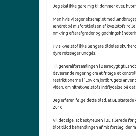
Jeg skal ikke gøre mig til dommer over, hvor
Men hvis vi tager eksemplet med landbrugspa
ændret på misforståelsen af kvælstofs rolle 
omkring efterafgrøder og gødningshåndterin
Hvis kvælstof ikke længere tildeles skurker
dyre retssager undgås.
Til generalforsamlingen i Bæredygtigt Landbr
daværende regering om at fritage et kontro
restriktionerne i ”Lov om jordbrugets anven
viden, om nitratkvælstofs indflydelse på det m
Jeg erfarer ifølge dette blad, at BL startede
2016.
Vil det sige, at bestyrelsen i BL allerede fø
blot tillod behandlingen af mit forslag, der 