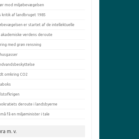
ør mod miljøbevægelsen
s kritik af landbruget 1985
øbevægelsen er startet af de intellektuelle
 akademiske verdens deroute
aring med grøn rensning
vhusgasser
ndvandsbeskyttelse
dt omkring CO2
taboks
lstofkrigen
okratiets deroute i landsbyerne
må få en miljøminister i tale
ra m. v.