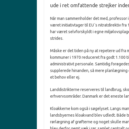
ude i ret omfattende strejker inde
Når man sammenholder det med, professor i 
været initiativtager til EU´s nitratdirektiv fr
har været selvforskyldt i egne miljølovsplag
strides.
Måske er det tiden på ny at repetere ud fra m
kommuner i 1970 reduceret fra godt 1.100 t
administrativt personale. Samtidig forøgede
supplerede hinanden, så mere planlægning o
et behov eller ej.
Landdistrikterne reserveres til landbrug, sko
erhvervsområder. Danmark er det eneste land i 
Kloakkerne kom også i søgelyset. Langs man
landsbyernes kloakvand blev udledt. Både tr
rørlægning af grøfterne og noget skulle ma
blev derfor gemt væk i rør, samlet centralt o