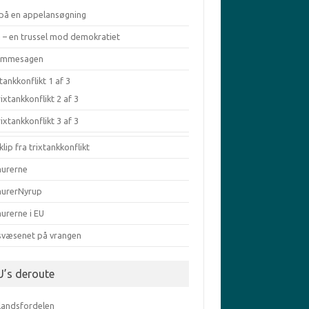
 på en appelansøgning
a – en trussel mod demokratiet
æmmesagen
tankkonflikt 1 af 3
ixtankkonflikt 2 af 3
ixtankkonflikt 3 af 3
klip fra trixtankkonflikt
murerne
murerNyrup
urerne i EU
svæsenet på vrangen
U’s deroute
elandsfordelen