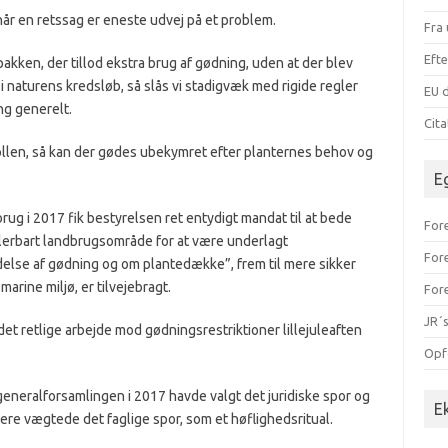
når en retssag er eneste udvej på et problem.
Fra 
Efte
kken, der tillod ekstra brug af gødning, uden at der blev
i naturens kredsløb, så slås vi stadigvæk med rigide regler
EU d
g generelt.
Cit
ollen, så kan der gødes ubekymret efter planternes behov og
E
ug i 2017 fik bestyrelsen ret entydigt mandat til at bede
Fore
llerbart landbrugsområde for at være underlagt
For
delse af gødning og om plantedække”, frem til mere sikker
arine miljø, er tilvejebragt.
For
JR´s
 det retlige arbejde mod gødningsrestriktioner lillejuleaften
Opf
r generalforsamlingen i 2017 havde valgt det juridiske spor og
E
mere vægtede det faglige spor, som et høflighedsritual.