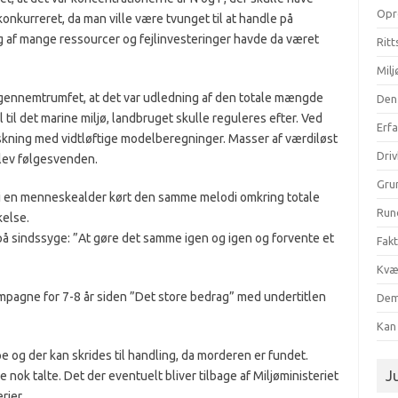
Opr
kurreret, da man ville være tvunget til at handle på
g af mange ressourcer og fejlinvesteringer havde da været
Ritt
Milj
gennemtrumfet, at det var udledning af den totale mængde
Den
til det marine miljø, landbruget skulle reguleres efter. Ved
Erf
rskning med vidtløftige modelberegninger. Masser af værdiløst
Dri
blev følgesvenden.
Gru
 i en menneskealder kørt den samme melodi omkring totale
Run
else.
n på sindssyge: ”At gøre det samme igen og igen og forvente et
Fak
Kvæ
mpagne for 7-8 år siden ”Det store bedrag” med undertitlen
Dem
Kan 
 og der kan skrides til handling, da morderen er fundet.
Ju
 nok talte. Det der eventuelt bliver tilbage af Miljøministeriet
rier.