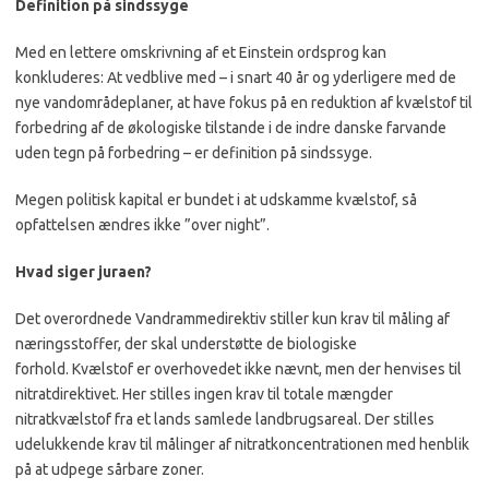
Definition på sindssyge
Med en lettere omskrivning af et Einstein ordsprog kan
konkluderes: At vedblive med – i snart 40 år og yderligere med de
nye vandområdeplaner, at have fokus på en reduktion af
kvælstof
til
forbedring af de økologiske tilstande i de indre danske farvande
uden tegn på forbedring – er definition på sindssyge.
Megen politisk kapital er bundet i at udskamme
kvælstof
, så
opfattelsen ændres ikke ”over night”.
Hvad siger juraen?
Det overordnede Vandrammedirektiv stiller kun krav til måling af
næringsstoffer, der skal understøtte de biologiske
forhold.
Kvælstof
er overhovedet ikke nævnt, men der henvises til
nitratdirektivet. Her stilles ingen krav til totale mængder
nitratkvælstof fra et lands samlede landbrugsareal. Der stilles
udelukkende krav til målinger af nitratkoncentrationen med henblik
på at udpege sårbare zoner.