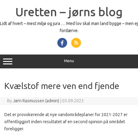
Skip
to
Uretten – jørns blog
content
Lidt af hvert – mest miljø og jura … Med lov skal man land bygge – men ej
fordærve.
Menu
Kvælstof mere ven end fjende
By
Jørn Rasmussen (admin)
|
03.09.2023
Det er provokerende at nye vandområdeplaner for 2021-2027 er
offentliggjort inden resultatet af en second opinion på området
foreligger.