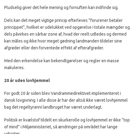
Pludselig giver det hele mening og fornuften kan indfinde sig.
Dels kan det meget vigtige princip efterleves ”forurener betaler
princippet”, hvilket er udelukket ved opgørelse i totale mængder og
dels påvirkes en sårbar zone af, hvad der reelt udledes og dermed
kan måles og ikke hvor meget gødning landmanden tildeler sine
afgrøder eller den forventede effekt af efterafgrøder.
Med den erkendelse kan bekendtgørelser og regler en masse
makuleres.
20 år uden lovhjemmel
For godt 20 år siden blev Vandrammedirektivet implementeret i
dansk lovgivning. I alle disse år har der altså ikke været lovhjemmel
bag det regeltyranni landbruget har været underlagt.
Politisk er
kvælstof
tildelt en skurkerolle og lovhjemmel er ikke ”top
of mind” i Miljøministeriet, så ændringer på området har lange
udsigter.