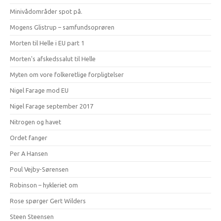
Minivådområder spot på.
Mogens Glistrup – samfundsoprøren
Morten til Helle i EU part 1
Morten's afskedssalut til Helle
Myten om vore folkeretlige forpligtelser
Nigel Farage mod EU
Nigel Farage september 2017
Nitrogen og havet
Ordet fanger
Per A Hansen
Poul Vejby-Sørensen
Robinson – hykleriet om
Rose spørger Gert Wilders
Steen Steensen