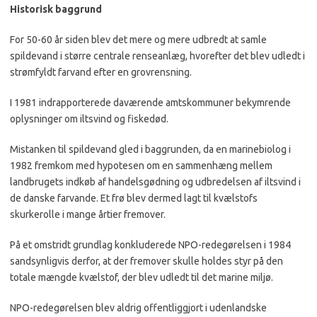
Historisk baggrund
For 50-60 år siden blev det
mere
og
mere
udbredt at samle
spildevand i større centrale renseanlæg, hvorefter det blev udledt i
strømfyldt farvand efter en grovrensning.
I 1981 indrapporterede daværende amtskommuner bekymrende
oplysninger om iltsvind og fiskedød.
Mistanken til spildevand gled i baggrunden, da en marinebiolog i
1982 fremkom med hypotesen om en sammenhæng mellem
landbrugets indkøb af handelsgødning og udbredelsen af iltsvind i
de danske farvande. Et frø blev dermed lagt til kvælstofs
skurkerolle i mange årtier fremover.
På et omstridt grundlag konkluderede NPO-redegørelsen i 1984
sandsynligvis derfor, at der fremover skulle holdes styr på den
totale mængde
kvælstof
, der blev udledt til det marine miljø.
NPO-redegørelsen blev aldrig offentliggjort i udenlandske