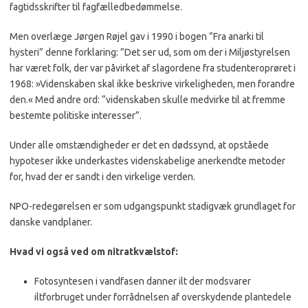
fagtidsskrifter til fagfælledbedømmelse.
Men overlæge Jørgen Røjel gav i 1990 i bogen ”Fra anarki til
hysteri” denne forklaring: ”Det ser ud, som om der i Miljøstyrelsen
har været folk, der var påvirket af slagordene fra studenteroprøret i
1968: »Videnskaben skal ikke beskrive virkeligheden, men forandre
den.« Med andre ord: “videnskaben skulle medvirke til at fremme
bestemte politiske interesser”.
Under alle omstændigheder er det en dødssynd, at opståede
hypoteser ikke underkastes videnskabelige anerkendte metoder
for, hvad der er sandt i den virkelige verden.
NPO-redegørelsen er som udgangspunkt stadigvæk grundlaget for
danske vandplaner.
Hvad vi også ved om nitratkvælstof:
Fotosyntesen i vandfasen danner ilt der modsvarer
iltforbruget under forrådnelsen af overskydende plantedele