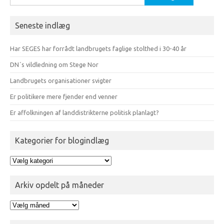
efter:
Seneste indlæg
Har SEGES har forrådt landbrugets faglige stolthed i 30-40 år
DN´s vildledning om Stege Nor
Landbrugets organisationer svigter
Er politikere mere fjender end venner
Er affolkningen af landdistrikterne politisk planlagt?
Kategorier for blogindlæg
Kategorier
for
blogindlæg
Arkiv opdelt på måneder
Arkiv
opdelt
på