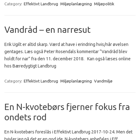
Category:
Effektivt Landbrug
Miljøplanlægning
Miljøpolitik
Vandråd – en narresut
Erik Ugilt er altid skarp. Værd at have i erindring hvis/når øvelsen
gentages. Læs også Peter Rosendals kommentar “Vandråd blev
holdt for nar” fra den 11. december 2018. Kan også læses online
hos Bæredygtigt Landbrug
Category:
Effektivt Landbrug
Miljøplanlægning
Vandmiljø
En N-kvotebørs fjerner fokus fra
ondets rod
En N-kvotebørs foreslås i Effektivt Landbrug 2017-10-24. Men det
tvivler jeg på det er en god ide. N-kvotebørs anbefales i Eff.