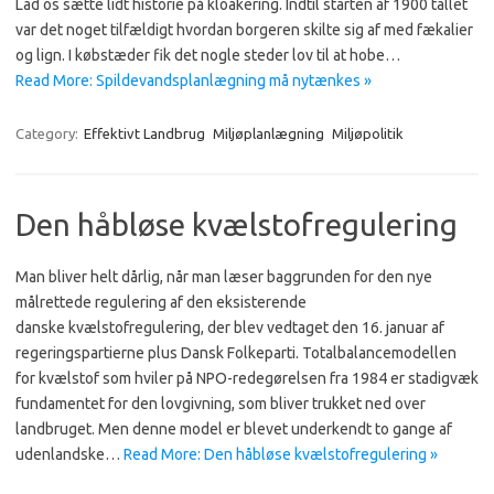
Lad os sætte lidt historie på kloakering. Indtil starten af 1900 tallet
var det noget tilfældigt hvordan borgeren skilte sig af med fækalier
og lign. I købstæder fik det nogle steder lov til at hobe…
Read More: Spildevandsplanlægning må nytænkes »
Category:
Effektivt Landbrug
Miljøplanlægning
Miljøpolitik
Den håbløse kvælstofregulering
Man bliver helt dårlig, når man læser baggrunden for den nye
målrettede regulering af den eksisterende
danske kvælstofregulering, der blev vedtaget den 16. januar af
regeringspartierne plus Dansk Folkeparti. Totalbalancemodellen
for kvælstof som hviler på NPO-redegørelsen fra 1984 er stadigvæk
fundamentet for den lovgivning, som bliver trukket ned over
landbruget. Men denne model er blevet underkendt to gange af
udenlandske…
Read More: Den håbløse kvælstofregulering »