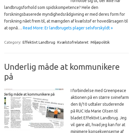
forholde sig til, der ikke har
landbrugsforhold som spidskompetence? Hele den
forskningsbaserede myndighedsrådgivning er med deres form for
forskning nået frem til, at mængden af kvælstof er hovedårsagen til
at opnå…
Read More: Er landbrugets plager selvforskyldt »
Category:
Effektivt Landbrug
Kvælstofrelateret
Miljøpolitik
Underlig måde at kommunikere
på
I forbindelse med Greenpeace
aktionen på en større svinefarm
den 8/10 udtaler studerende
på RUC Ida Marie Olsen til
bladet Effektivt Landbrug. Jeg
vil gøre alt, hvad jeg kan for at
minimere konsekvenserne af