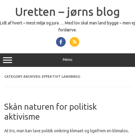
Skip
to
Uretten – jørns blog
content
Lidt af hvert – mest miljø og jura … Med lov skal man land bygge – men ej
fordærve.
Menu
CATEGORY ARCHIVES:
EFFEKTIVT LANDBRUG
Skån naturen for politisk
aktivisme
At tro, man kan lave politik omkring klimaet og ligefrem en klimalov,