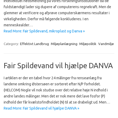
intellektuel nedsmeltning på vores forskningsinstitutioner da de
fuldstændigt lader sig dupere af computerens regnekraft. Men de
glemmer at verificere og afprøve computerskærmens resultater i
virkeligheden. Derfor må følgende konkluderes. I en
menneskealder…
Read More: Fair Spildevand, mikroplast og Danva »
Category:
Effektivt Landbrug
Miljøplanlægning
Miljøpolitik
Vandmiljø
Fair Spildevand vil hjælpe DANVA
I artiklen er der en tabel hvor 24 målinger fra renseanlæg fra
landene omkring Østersøen er sorteret efter N/P forholdet.
(HELCOM) Nogle vil nok studse over det relative høje N indhold i
andre landes målinger. Men det er nok mere det lave fosfor (P)
indhold der får kvælstofindholdet (N) til at se drabeligt ud. Men…
Read More: Fair Spildevand vil hjælpe DANVA »