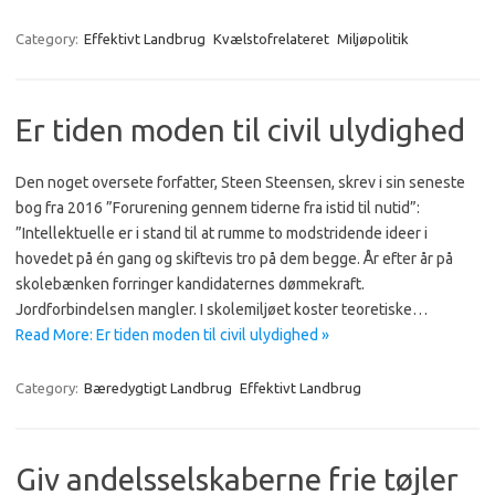
Category:
Effektivt Landbrug
Kvælstofrelateret
Miljøpolitik
Er tiden moden til civil ulydighed
Den noget oversete forfatter, Steen Steensen, skrev i sin seneste
bog fra 2016 ”Forurening gennem tiderne fra istid til nutid”:
”Intellektuelle er i stand til at rumme to modstridende ideer i
hovedet på én gang og skiftevis tro på dem begge. År efter år på
skolebænken forringer kandidaternes dømmekraft.
Jordforbindelsen mangler. I skolemiljøet koster teoretiske…
Read More: Er tiden moden til civil ulydighed »
Category:
Bæredygtigt Landbrug
Effektivt Landbrug
Giv andelsselskaberne frie tøjler