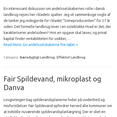
En interessant diskussion om andelsselskabernes rolle i dansk
landbrug rejses her i bladets spalter. Jeg vil sammenkoge nogle af
de tanker jeg redegjorde for i bladet ”Svineproducenten” for 27 år
siden. Det formelle landbrug lever i en osteklokke Hvad er det, der
karakteriserer andelsideen? Hvis en opgave skal løses, og privat
kapital finder rentabiliteten for usikker,…
Read More: Giv andelsselskaberne frie tøjler »
Category:
Bæredygtigt Landbrug
Effektivt Landbrug
Fair Spildevand, mikroplast og
Danva
Lovgivningen bag spildevandsplanerne hviler på uvidenhed og
misforståelser. Fair Spildevand opfordrer herved alle kommuner om
at indstille nuværende spildevandsplanlægning. Der er sket en