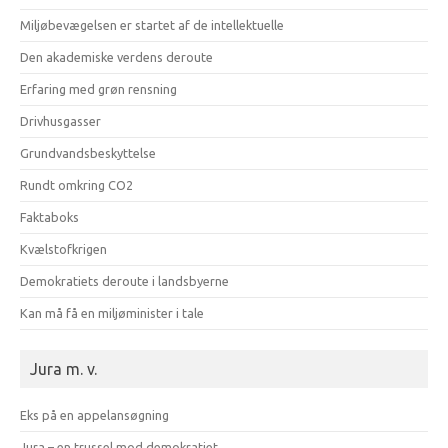
Miljøbevægelsen er startet af de intellektuelle
Den akademiske verdens deroute
Erfaring med grøn rensning
Drivhusgasser
Grundvandsbeskyttelse
Rundt omkring CO2
Faktaboks
Kvælstofkrigen
Demokratiets deroute i landsbyerne
Kan må få en miljøminister i tale
Jura m. v.
Eks på en appelansøgning
Jura – en trussel mod demokratiet