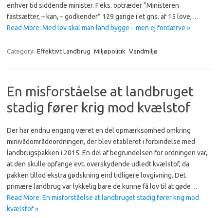
enhver tid siddende minister. F.eks. optræder ”Ministeren
fastsætter, – kan, – godkender” 129 gange i et gns. af 15 love,…
Read More: Med lov skal man land bygge – men ej fordærve »
Category:
Effektivt Landbrug
Miljøpolitik
Vandmiljø
En misforståelse at landbruget
stadig fører krig mod kvælstof
Der har endnu engang været en del opmærksomhed omkring
minivådområdeordningen, der blev etableret i forbindelse med
landbrugspakken i 2015. En del af begrundelsen for ordningen var,
at den skulle opfange evt. overskydende udledt kvælstof, da
pakken tillod ekstra gødskning end tidligere lovgivning. Det
primære landbrug var lykkelig bare de kunne få lov til at gøde…
Read More: En misforståelse at landbruget stadig fører krig mod
kvælstof »