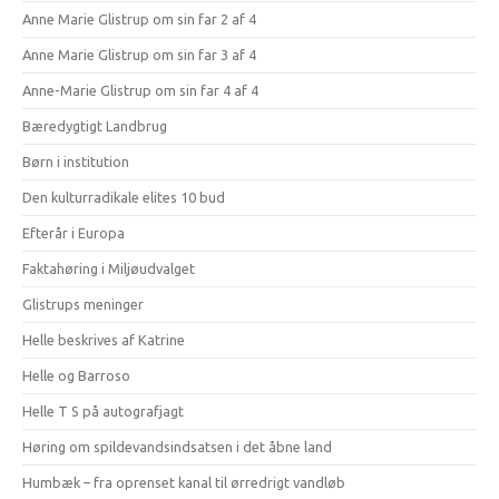
Anne Marie Glistrup om sin far 2 af 4
Anne Marie Glistrup om sin far 3 af 4
Anne-Marie Glistrup om sin far 4 af 4
Bæredygtigt Landbrug
Børn i institution
Den kulturradikale elites 10 bud
Efterår i Europa
Faktahøring i Miljøudvalget
Glistrups meninger
Helle beskrives af Katrine
Helle og Barroso
Helle T S på autografjagt
Høring om spildevandsindsatsen i det åbne land
Humbæk – fra oprenset kanal til ørredrigt vandløb