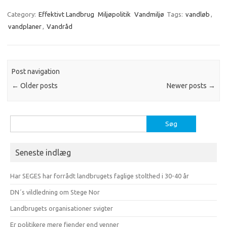
Category:
Effektivt Landbrug
Miljøpolitik
Vandmiljø
Tags:
vandløb
,
vandplaner
,
Vandråd
Post navigation
←
Older posts
Newer posts
→
Søg
efter:
Seneste indlæg
Har SEGES har forrådt landbrugets faglige stolthed i 30-40 år
DN´s vildledning om Stege Nor
Landbrugets organisationer svigter
Er politikere mere fjender end venner