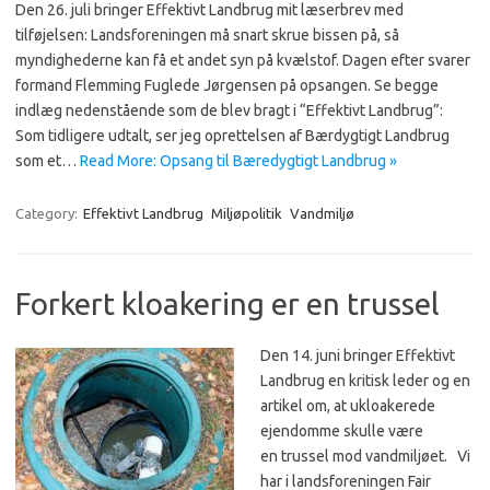
Den 26. juli bringer Effektivt Landbrug mit læserbrev med
tilføjelsen: Landsforeningen må snart skrue bissen på, så
myndighederne kan få et andet syn på kvælstof. Dagen efter svarer
formand Flemming Fuglede Jørgensen på opsangen. Se begge
indlæg nedenstående som de blev bragt i “Effektivt Landbrug”:
Som tidligere udtalt, ser jeg oprettelsen af Bærdygtigt Landbrug
som et…
Read More: Opsang til Bæredygtigt Landbrug »
Category:
Effektivt Landbrug
Miljøpolitik
Vandmiljø
Forkert kloakering er en trussel
Den 14. juni bringer Effektivt
Landbrug en kritisk leder og en
artikel om, at ukloakerede
ejendomme skulle være
en trussel mod vandmiljøet. Vi
har i landsfor­eningen Fair