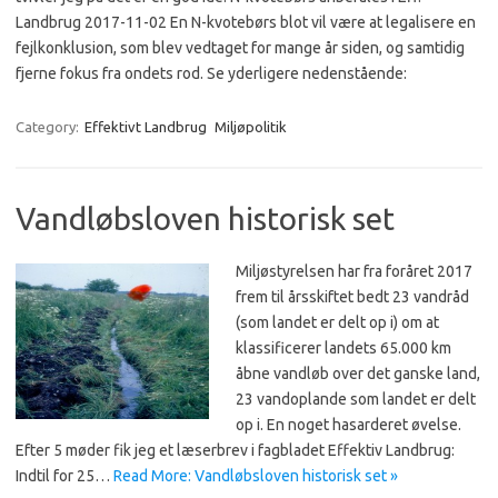
Landbrug 2017-11-02 En N-kvotebørs blot vil være at legalisere en
fejlkonklusion, som blev vedtaget for mange år siden, og samtidig
fjerne fokus fra ondets rod. Se yderligere nedenstående:
Category:
Effektivt Landbrug
Miljøpolitik
Vandløbsloven historisk set
Miljøstyrelsen har fra foråret 2017
frem til årsskiftet bedt 23 vandråd
(som landet er delt op i) om at
klassificerer landets 65.000 km
åbne vandløb over det ganske land,
23 vandoplande som landet er delt
op i. En noget hasarderet øvelse.
Efter 5 møder fik jeg et læserbrev i fagbladet Effektiv Landbrug:
Indtil for 25…
Read More: Vandløbsloven historisk set »