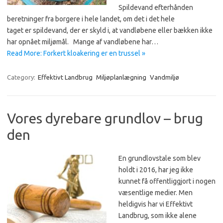
Spildevand efterhånden
beretninger fra borgere i hele landet, om det i det hele
taget er spildevand, der er skyld i, at vandlø­bene eller bækken ikke
har opnået miljømål. Mange af vandløbene har…
Read More: Forkert kloakering er en trussel »
Category:
Effektivt Landbrug
Miljøplanlægning
Vandmiljø
Vores dyrebare grundlov – brug
den
En grundlovstale som blev
holdt i 2016, har jeg ikke
kunnet få offentliggjort i nogen
væsentlige medier. Men
heldigvis har vi Effektivt
Landbrug, som ikke alene