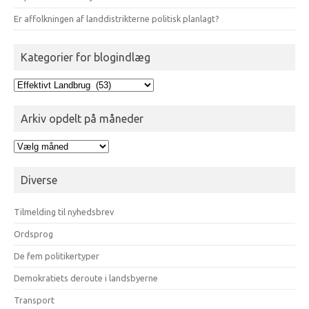
Er affolkningen af landdistrikterne politisk planlagt?
Kategorier for blogindlæg
Kategorier
for
blogindlæg
Arkiv opdelt på måneder
Arkiv
opdelt
på
Diverse
måneder
Tilmelding til nyhedsbrev
Ordsprog
De fem politikertyper
Demokratiets deroute i landsbyerne
Transport